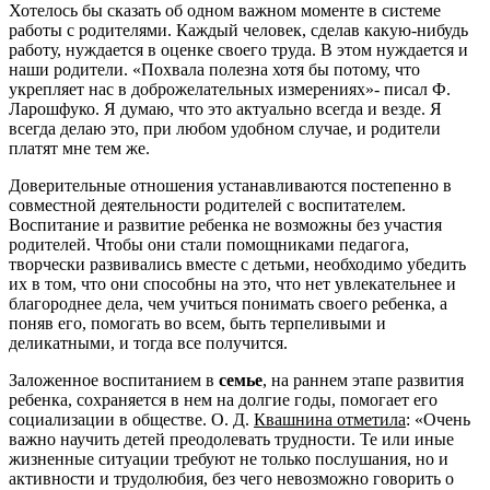
Хотелось бы сказать об одном важном моменте в системе
работы с родителями. Каждый человек, сделав какую-нибудь
работу, нуждается в оценке своего труда. В этом нуждается и
наши родители. «Похвала полезна хотя бы потому, что
укрепляет нас в доброжелательных измерениях»- писал Ф.
Ларошфуко. Я думаю, что это актуально всегда и везде. Я
всегда делаю это, при любом удобном случае, и родители
платят мне тем же.
Доверительные отношения устанавливаются постепенно в
совместной деятельности родителей с воспитателем.
Воспитание и развитие ребенка не возможны без участия
родителей. Чтобы они стали помощниками педагога,
творчески развивались вместе с детьми, необходимо убедить
их в том, что они способны на это, что нет увлекательнее и
благороднее дела, чем учиться понимать своего ребенка, а
поняв его, помогать во всем, быть терпеливыми и
деликатными, и тогда все получится.
Заложенное воспитанием в
семье
, на раннем этапе развития
ребенка, сохраняется в нем на долгие годы, помогает его
социализации в обществе. О. Д.
Квашнина отметила
: «Очень
важно научить детей преодолевать трудности. Те или иные
жизненные ситуации требуют не только послушания, но и
активности и трудолюбия, без чего невозможно говорить о