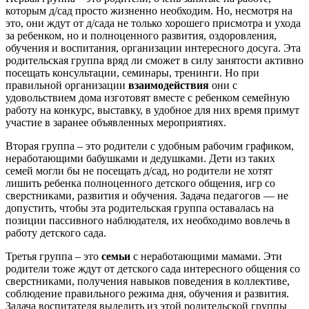
которым д/сад просто жизненно необходим. Но, несмотря на
это, они ждут от д/сада не только хорошего присмотра и ухода
за ребенком, но и полноценного развития, оздоровления,
обучения и воспитания, организации интересного досуга. Эта
родительская группа вряд ли сможет в силу занятости активно
посещать консультации, семинары, тренинги. Но при
правильной организации
взаимодействия
они с
удовольствием дома изготовят вместе с ребенком семейную
работу на конкурс, выставку, в удобное для них время примут
участие в заранее объявленных мероприятиях.
Вторая группа – это родители с удобным рабочим графиком,
неработающими бабушками и дедушками. Дети из таких
семей могли бы не посещать д/сад, но родители не хотят
лишить ребенка полноценного детского общения, игр со
сверстниками, развития и обучения. Задача педагогов — не
допустить, чтобы эта родительская группа оставалась на
позиции пассивного наблюдателя, их необходимо вовлечь в
работу детского сада.
Третья группа – это
семьи
с неработающими мамами. Эти
родители тоже ждут от детского сада интересного общения со
сверстниками, получения навыков поведения в коллективе,
соблюдение правильного режима дня, обучения и развития.
Задача воспитателя выделить из этой родительской группы