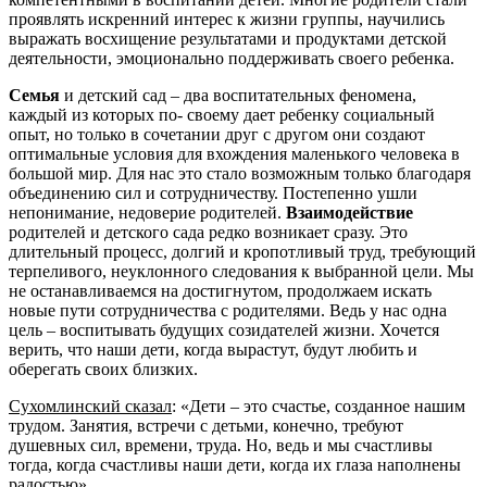
проявлять искренний интерес к жизни группы, научились
выражать восхищение результатами и продуктами детской
деятельности, эмоционально поддерживать своего ребенка.
Семья
и детский сад – два воспитательных феномена,
каждый из которых по- своему дает ребенку социальный
опыт, но только в сочетании друг с другом они создают
оптимальные условия для вхождения маленького человека в
большой мир. Для нас это стало возможным только благодаря
объединению сил и сотрудничеству. Постепенно ушли
непонимание, недоверие родителей.
Взаимодействие
родителей и детского сада редко возникает сразу. Это
длительный процесс, долгий и кропотливый труд, требующий
терпеливого, неуклонного следования к выбранной цели. Мы
не останавливаемся на достигнутом, продолжаем искать
новые пути сотрудничества с родителями. Ведь у нас одна
цель – воспитывать будущих созидателей жизни. Хочется
верить, что наши дети, когда вырастут, будут любить и
оберегать своих близких.
Сухомлинский сказал
: «Дети – это счастье, созданное нашим
трудом. Занятия, встречи с детьми, конечно, требуют
душевных сил, времени, труда. Но, ведь и мы счастливы
тогда, когда счастливы наши дети, когда их глаза наполнены
радостью».