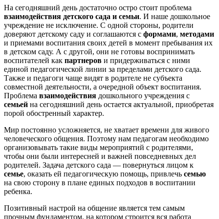
На сегодняшний день достаточно остро стоит проблема
взаимодействия детского сада и семьи
. И наше дошкольное
учреждение не исключение. С одной стороны, родители
доверяют детскому саду и соглашаются с
формами
,
методами
и приемами воспитания своих детей в момент пребывания их
в детском саду. А с другой, они не готовы воспринимать
воспитателей как
партнеров
и придерживаться с ними
единой педагогической линии за пределами детского сада.
Также и педагоги чаще видят в родителе не субъекта
совместной деятельности, а очередной объект воспитания.
Проблема
взаимодействия
дошкольного учреждения с
семьей
на сегодняшний день остается актуальной, приобретая
порой обостренный характер.
Мир постоянно усложняется, не хватает времени для живого
человеческого общения. Поэтому нам педагогам необходимо
организовывать такие виды мероприятий с родителями,
чтобы они были интересней и важней повседневных дел
родителей. Задача детского сада — повернуться лицом к
семье
, оказать ей педагогическую помощь, привлечь
семью
на свою сторону в плане единых подходов в воспитании
ребенка.
Позитивный настрой на общение является тем самым
прочным фундаментом, на котором строится вся работа