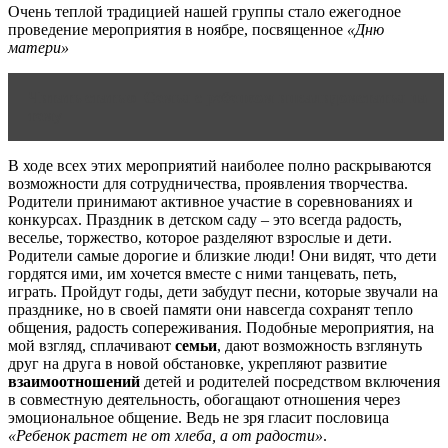
Очень теплой традицией нашей группы стало ежегодное
проведение мероприятия в ноябре, посвященное
«Дню
матери»
Читать статью
Семья с ребенком инвалидомстатья на
тему
В ходе всех этих мероприятий наиболее полно раскрываются
возможности для сотрудничества, проявления творчества.
Родители принимают активное участие в соревнованиях и
конкурсах. Праздник в детском саду – это всегда радость,
веселье, торжество, которое разделяют взрослые и дети.
Родители самые дорогие и близкие люди! Они видят, что дети
гордятся ими, им хочется вместе с ними танцевать, петь,
играть. Пройдут годы, дети забудут песни, которые звучали на
празднике, но в своей памяти они навсегда сохранят тепло
общения, радость сопереживания. Подобные мероприятия, на
мой взгляд, сплачивают
семьи
, дают возможность взглянуть
друг на друга в новой обстановке, укрепляют развитие
взаимоотношений
детей и родителей посредством включения
в совместную деятельность, обогащают отношения через
эмоциональное общение. Ведь не зря гласит пословица
«Ребенок растет не от хлеба, а от радости»
.