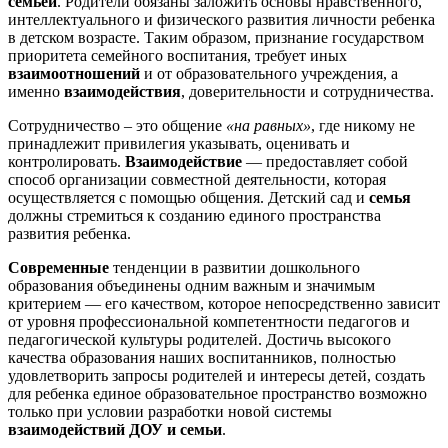
семьей
. Родители обязаны заложить основы нравственного,
интеллектуального и физического развития личности ребенка
в детском возрасте. Таким образом, признание государством
приоритета семейного воспитания, требует иных
взаимоотношений
и от образовательного учреждения, а
именно
взаимодействия
, доверительности и сотрудничества.
Сотрудничество – это общение
«на равных»
, где никому не
принадлежит привилегия указывать, оценивать и
контролировать.
Взаимодействие
— предоставляет собой
способ организации совместной деятельности, которая
осуществляется с помощью общения. Детский сад и
семья
должны стремиться к созданию единого пространства
развития ребенка.
Современные
тенденции в развитии дошкольного
образования объединены одним важным и значимым
критерием — его качеством, которое непосредственно зависит
от уровня профессиональной компетентности педагогов и
педагогической культуры родителей. Достичь высокого
качества образования наших воспитанников, полностью
удовлетворить запросы родителей и интересы детей, создать
для ребенка единое образовательное пространство возможно
только при условии разработки новой системы
взаимодействий ДОУ и семьи
.