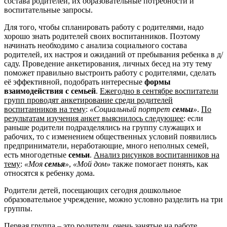
состава родителей, их образовательные потребности и
воспитательные запросы.
Для того, чтобы спланировать работу с родителями, надо
хорошо знать родителей своих воспитанников. Поэтому
начинать необходимо с анализа социального состава
родителей, их настроя и ожиданий от пребывания ребенка в д/
саду. Проведение анкетирования, личных бесед на эту тему
поможет правильно выстроить работу с родителями, сделать
её эффективной, подобрать интересные
формы
взаимодействия с семьей
.
Ежегодно в сентябре воспитатели
групп проводят анкетирование среди родителей
воспитанников на тему
:
«Социальный портрет
семьи
»
.
По
результатам изучения анкет выяснилось следующее
: если
раньше родители подразделялись на группу служащих и
рабочих, то с изменением общественных условий появились
предприниматели, неработающие, много неполных семей,
есть многодетные
семьи
.
Анализ рисунков воспитанников на
тему
:
«Моя
семья
»
,
«Мой дом»
также помогает понять, как
относятся к ребенку дома.
Родители детей, посещающих сегодня дошкольное
образовательное учреждение, можно условно разделить на три
группы.
Первая группа – это родители, очень занятые на работе,