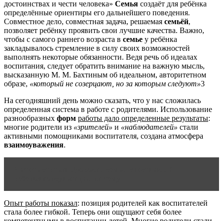
достоинствах и чести человека»
Семья
создаёт для ребёнка
определённые ориентиры его дальнейшего поведения.
Совместное дело, совместная задача, решаемая
семьёй
,
позволяет ребёнку проявить свои лучшие качества. Важно,
чтобы с самого раннего возраста в
семье
у ребёнка
закладывалось стремление в силу своих возможностей
выполнять некоторые обязанности. Ведя речь об идеалах
воспитания, следует обратить внимание на важную мысль,
высказанную М. М. Бахтиным об идеальном, авторитетном
образе,
«который не созерцают, но за которым следуют»
3
На сегодняшний день можно сказать, что у нас сложилась
определенная система в работе с родителями. Использование
разнообразных
форм
работы дало определенные результаты
:
многие родители из
«зрителей»
и
«наблюдателей»
стали
активными помощниками воспитателя, создана атмосфера
взаимоуважения
.
Читать статью
Здоровая семья-счастливый
ребенокконсультация на тему
Опыт работы показал
: позиция родителей как воспитателей
стала более гибкой. Теперь они ощущают себя более
компетентными в воспитании детей. Многие родители стали