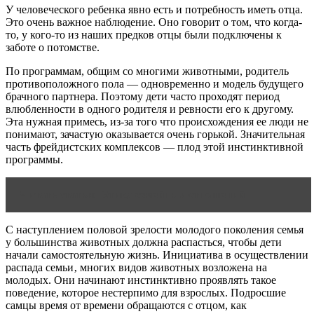
У человеческого ребенка явно есть и потребность иметь отца.
Это очень важное наблюдение. Оно говорит о том, что когда-
то, у кого-то из наших предков отцы были подключены к
заботе о потомстве.
По программам, общим со многими животными, родитель
противоположного пола — одновременно и модель будущего
брачного партнера. Поэтому дети часто проходят период
влюбленности в одного родителя и ревности его к другому.
Эта нужная примесь, из-за того что происхождения ее люди не
понимают, зачастую оказывается очень горькой. Значительная
часть фрейдистских комплексов — плод этой инстинктивной
программы.
Читать статью
Этика семейных отношений
С наступлением половой зрелости молодого поколения семья
у большинства животных должна распасться, чтобы дети
начали самостоятельную жизнь. Инициатива в осуществлении
распада семьи‚ многих видов животных возложена на
молодых. Они начинают инстинктивно проявлять такое
поведение, которое нестерпимо для взрослых. Подросшие
самцы время от времени обращаются с отцом, как