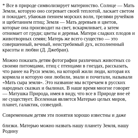
* Все в природе символизирует материнство. Солнце — Мать
Земли, которую оно согревает своей теплотой, ласкает светом
и покидает, убаюкав пением морских волн, трелями ручейков
и щебетанием птиц; Земля — Мать деревьев и цветов,
которые она производит на свет, вскармливает, а затем
отнимает от груди; цветы и деревья. Матери сладких плодов и
животворных семян; Матерь же всего существо — это
совершенный, вечный, неистребимый дух, исполненный
красоты и любви (Д. Джебран).
Можно показать детям фотографии различных животных со
своими питомцами, птиц с птенцами в гнездах, рассказать,
что ранее на Руси землю, на которой жили люди, которая их
кормила и которую они любили, знали и почитали, называли
«Мать сыра земля». Это название мы встречаем в русских
народных сказках и былинах. В наше время многие говорят
— Матушка Природа, имея в виду, что все в Природе вне её
не существует. Вселенная является Матерью целых миров,
планет, галактик, созвездий.
Современным детям эти понятия хорошо известны и даже
близки. Матерью можно назвать нашу планету Земля, нашу
Родину