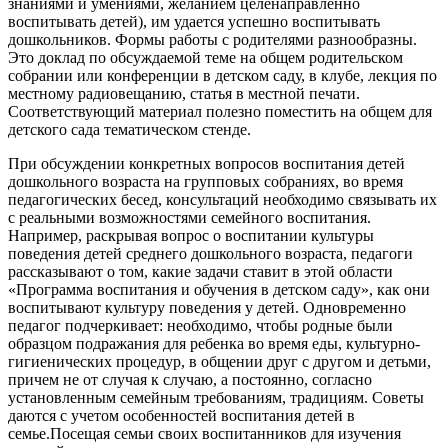
знаниями и умениями, желанием целенаправленно
воспитывать детей), им удается успешно воспитывать
дошкольников. Формы работы с родителями разнообразны.
Это доклад по обсуждаемой теме на общем родительском
собрании или конференции в детском саду, в клубе, лекция по
местному радиовещанию, статья в местной печати.
Соответствующий материал полезно поместить на общем для
детского сада тематическом стенде.
При обсуждении конкретных вопросов воспитания детей
дошкольного возраста на групповых собраниях, во время
педагогических бесед, консультаций необходимо связывать их
с реальными возможностями семейного воспитания.
Например, раскрывая вопрос о воспитании культуры
поведения детей среднего дошкольного возраста, педагоги
рассказывают о том, какие задачи ставит в этой области
«Программа воспитания и обучения в детском саду», как они
воспитывают культуру поведения у детей. Одновременно
педагог подчеркивает: необходимо, чтобы родные были
образцом подражания для ребенка во время еды, культурно-
гигиенических процедур, в общении друг с другом и детьми,
причем не от случая к случаю, а постоянно, согласно
установленным семейным требованиям, традициям. Советы
даются с учетом особенностей воспитания детей в
семье.Посещая семьи своих воспитанников для изучения