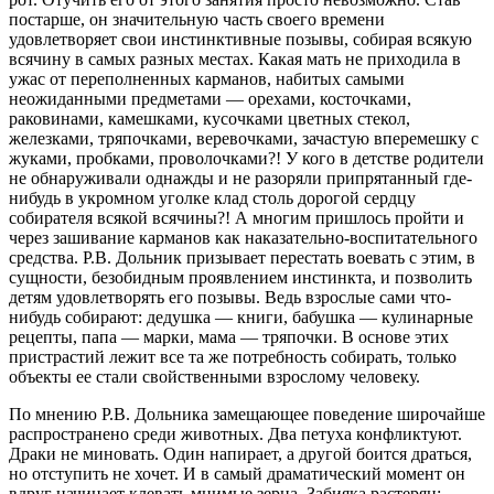
постарше, он значительную часть своего времени
удовлетворяет свои инстинктивные позывы, собирая всякую
всячину в самых разных местах. Какая мать не приходила в
ужас от переполненных карманов, набитых самыми
неожиданными предметами — орехами, косточками,
раковинами, камешками, кусочками цветных стекол,
железками, тряпочками, веревочками, зачастую вперемешку с
жуками, пробками, проволочками?! У кого в детстве родители
не обнаруживали однажды и не разоряли припрятанный где-
нибудь в укромном уголке клад столь дорогой сердцу
собирателя всякой всячины?! А многим пришлось пройти и
через зашивание карманов как наказательно-воспитательного
средства. Р.В. Дольник призывает перестать воевать с этим, в
сущности, безобидным проявлением инстинкта, и позволить
детям удовлетворять его позывы. Ведь взрослые сами что-
нибудь собирают: дедушка — книги, бабушка — кулинарные
рецепты, папа — марки, мама — тряпочки. В основе этих
пристрастий лежит все та же потребность собирать, только
объекты ее стали свойственными взрослому человеку.
По мнению Р.В. Дольника замещающее поведение широчайше
распространено среди животных. Два петуха конфликтуют.
Драки не миновать. Один напирает, а другой боится драться,
но отступить не хочет. И в самый драматический момент он
вдруг начинает клевать мнимые зерна. Забияка растерян: