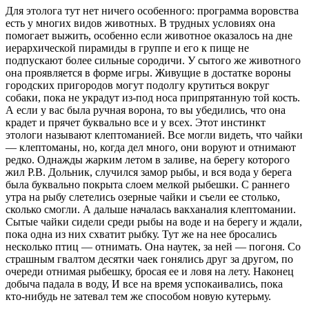
Для этолога тут нет ничего особенного: программа воровства
есть у многих видов животных. В трудных условиях она
помогает выжить, особенно если животное оказалось на дне
иерархической пирамиды в группе и его к пище не
подпускают более сильные сородичи. У сытого же животного
она проявляется в форме игры. Живущие в достатке вороны
городских пригородов могут подолгу крутиться вокруг
собаки, пока не украдут из-под носа припрятанную той кость.
А если у вас была ручная ворона, то вы убедились, что она
крадет и прячет буквально все и у всех. Этот инстинкт
этологи называют клептоманией. Все могли видеть, что чайки
— клептоманы, но, когда дел много, они воруют и отнимают
редко. Однажды жарким летом в заливе, на берегу которого
жил Р.В. Дольник, случился замор рыбы, и вся вода у берега
была буквально покрыта слоем мелкой рыбешки. С раннего
утра на рыбу слетелись озерные чайки и съели ее столько,
сколько смогли. А дальше началась вакханалия клептомании.
Сытые чайки сидели среди рыбы на воде и на берегу и ждали,
пока одна из них схватит рыбку. Тут же на нее бросались
несколько птиц — отнимать. Она наутек, за ней — погоня. Со
страшным гвалтом десятки чаек гонялись друг за другом, по
очереди отнимая рыбешку, бросая ее и ловя на лету. Наконец
добыча падала в воду, И все на время успокаивались, пока
кто-нибудь не затевал тем же способом новую кутерьму.