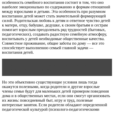
особенность семейного воспитания состоит в том, что оно
наиболее эмоционально по содержанию и формам отношений
между взрослыми и детьми. Эта особенность при разумном
воспитании детей может стать значительной формирующей
силой. Родительская любовь к детям и ответное чувство детей
к матери, отцу, бабушке, дедушке, к своим братьям и сестрам
помогает взрослым преодолевать ряд трудностей (бытовых,
педагогических), создавать радостную семейную атмосферу,
воспитывать у детей необходимые общественные качества.
Совместное проживание, общие заботы по дому — все это
способствует выполнению семьей главной задачи —
воспитания детей.
Читать статью
Что важно в отношениях, когда
любишь по-настоящему
Но эти объективно существующие условия лишь тогда
окажутся полезными, когда родители и другие взрослые
члены семьи будут для маленьких детей примером поведения
дома и в общественных местах, если они смогут организовать
их жизнь: повседневный быт, игру и труд, полезные
интересные занятия. Если родители обладают определенной
педагогической культурой (психолого-педагогическими