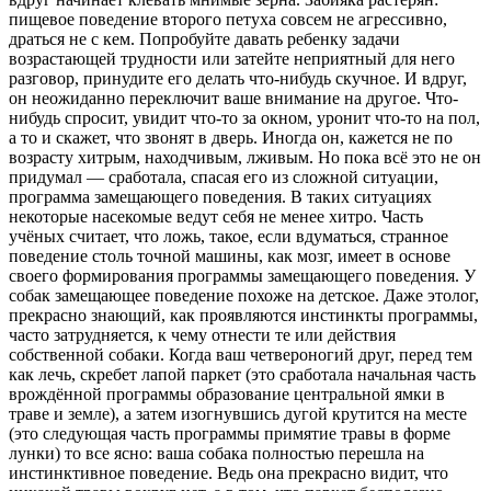
пищевое поведение второго петуха совсем не агрессивно,
драться не с кем. Попробуйте давать ребенку задачи
возрастающей трудности или затейте неприятный для него
разговор, принудите его делать что-нибудь скучное. И вдруг,
он неожиданно переключит ваше внимание на другое. Что-
нибудь спросит, увидит что-то за окном, уронит что-то на пол,
а то и скажет, что звонят в дверь. Иногда он, кажется не по
возрасту хитрым, находчивым, лживым. Но пока всё это не он
придумал — сработала, спасая его из сложной ситуации,
программа замещающего поведения. В таких ситуациях
некоторые насекомые ведут себя не менее хитро. Часть
учёных считает, что ложь, такое, если вдуматься, странное
поведение столь точной машины, как мозг, имеет в основе
своего формирования программы замещающего поведения. У
собак замещающее поведение похоже на детское. Даже этолог,
прекрасно знающий, как проявляются инстинкты программы,
часто затрудняется, к чему отнести те или действия
собственной собаки. Когда ваш четвероногий друг, перед тем
как лечь, скребет лапой паркет (это сработала начальная часть
врождённой программы образование центральной ямки в
траве и земле), а затем изогнувшись дугой крутится на месте
(это следующая часть программы примятие травы в форме
лунки) то все ясно: ваша собака полностью перешла на
инстинктивное поведение. Ведь она прекрасно видит, что