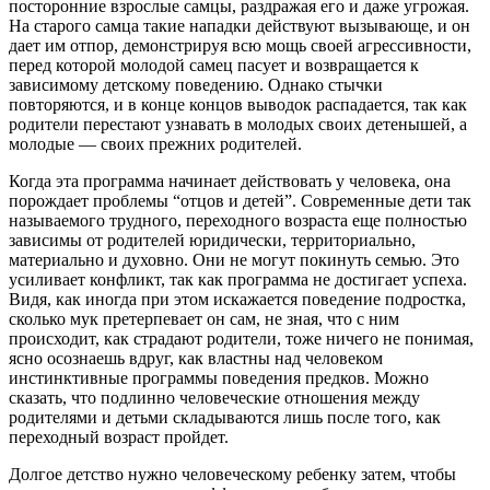
посторонние взрослые самцы, раздражая его и даже угрожая.
На старого самца такие нападки действуют вызывающе, и он
дает им отпор, демонстрируя всю мощь своей агрессивности,
перед которой молодой самец пасует и возвращается к
зависимому детскому поведению. Однако стычки
повторяются, и в конце концов выводок распадается, так как
родители перестают узнавать в молодых своих детенышей, а
молодые — своих прежних родителей.
Когда эта программа начинает действовать у человека, она
порождает проблемы “отцов и детей”. Современные дети так
называемого трудного, переходного возраста еще полностью
зависимы от родителей юридически, территориально,
материально и духовно. Они не могут покинуть семью. Это
усиливает конфликт, так как программа не достигает успеха.
Видя, как иногда при этом искажается поведение подростка,
сколько мук претерпевает он сам, не зная, что с ним
происходит, как страдают родители, тоже ничего не понимая,
ясно осознаешь вдруг, как властны над человеком
инстинктивные программы поведения предков. Можно
сказать, что подлинно человеческие отношения между
родителями и детьми складываются лишь после того, как
переходный возраст пройдет.
Долгое детство нужно человеческому ребенку затем, чтобы