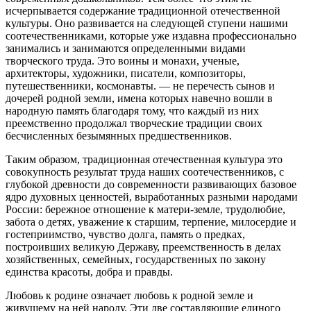
исчерпывается содержание традиционной отечественной
культуры. Оно развивается на следующей ступени нашими
соотечественниками, которые уже издавна профессионально
занимались и занимаются определенными видами
творческого труда. Это воины и монахи, ученые,
архитекторы, художники, писатели, композиторы,
путешественники, космонавты. — не перечесть сынов и
дочерей родной земли, имена которых навечно вошли в
народную память благодаря тому, что каждый из них
преемственно продолжал творческие традиции своих
бесчисленных безымянных предшественников.
Таким образом, традиционная отечественная культура это
совокупность результат труда наших соотечественников, с
глубокой древности до современности развивающих базовое
ядро духовных ценностей, выработанных разными народами
России: бережное отношение к матери-земле, трудолюбие,
забота о детях, уважение к старшим, терпение, милосердие и
гостеприимство, чувство долга, память о предках,
построивших великую Державу, преемственность в делах
хозяйственных, семейных, государственных по закону
единства красоты, добра и правды.
Любовь к родине означает любовь к родной земле и
живущему на ней народу. Эти две составляющие единого