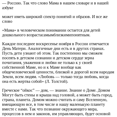
— Россию. Так что слово Мама в нашем словаре и в нашей
азбуке
может иметь широкий спектр понятий и образов. И все же
слово
«Мама» в человеческом понимании остается для детей
дошкольного возрастасамымблизкимипонятным.
Каждое последнее воскресенье ноября в России отмечается
День Матери. Аналогичные дни есть и в других странах.
Пусть дети узнают об этом. Так постепенно мы сможем
посеять в детском сознании и детском сердце зерна
почитания, уважения и любви не только к у своей
собственной Маме, но и к Маме вообще как
общечеловеческой ценности, близкой и дорогой всем народам
Земли, всем людям. «Любовь — только тогда любовь, когда
она есть жертва собой» (Л. Толстой).
Греческое “ойкос” — дом, — знание. Знание о Доме. Домом
Могут быть стены и крыша над головой, а может быть город,
страна, планета. Домом можно считать и саму Вселенную,
вмещающую все, в том числе и нашу маленькую планету
вместе с нами. Так что познание окружающего мира,
процессов в нем и законов, им управляющих, будет основой