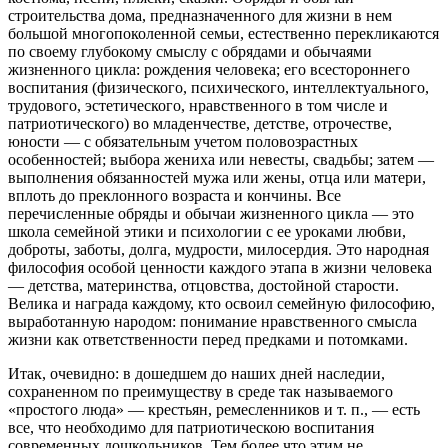
строительства дома, предназначенного для жизни в нем
большой многопоколенной семьи, естественно перекликаются
по своему глубокому смыслу с обрядами и обычаями
жизненного цикла: рождения человека; его всестороннего
воспитания (физического, психического, интеллектуального,
трудового, эстетического, нравственного в том числе и
патриотического) во младенчестве, детстве, отрочестве,
юности — с обязательным учетом половозрастных
особенностей; выбора жениха или невесты, свадьбы; затем —
выполнения обязанностей мужа или жены, отца или матери,
вплоть до преклонного возраста и кончины. Все
перечисленные обряды и обычаи жизненного цикла — это
школа семейной этики и психологии с ее уроками любви,
доброты, заботы, долга, мудрости, милосердия. Это народная
философия особой ценности каждого этапа в жизни человека
— детства, материнства, отцовства, достойной старости.
Велика и награда каждому, кто освоил семейную философию,
выработанную народом: понимание нравственного смысла
жизни как ответственности перед предками и потомками.
Итак, очевидно: в дошедшем до наших дней наследии,
сохраненном по преимуществу в среде так называемого
«простого люда» — крестьян, ремесленников и т. п., — есть
все, что необходимо для патриотическою воспитания
современных дошкольников. Тем более что этим не