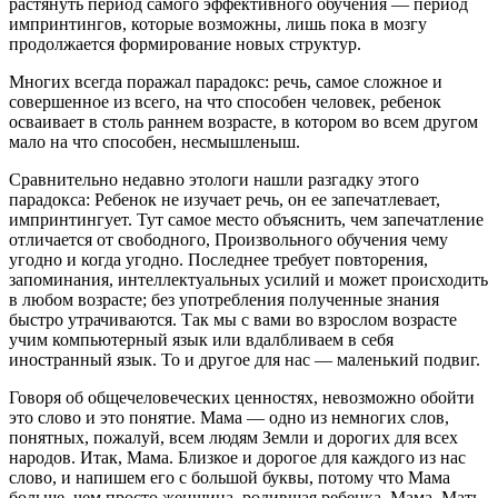
растянуть период самого эффективного обучения — период
импринтингов, которые возможны, лишь пока в мозгу
продолжается формирование новых структур.
Многих всегда поражал парадокс: речь, самое сложное и
совершенное из всего, на что способен человек, ребенок
осваивает в столь раннем возрасте, в котором во всем другом
мало на что способен, несмышленыш.
Сравнительно недавно этологи нашли разгадку этого
парадокса: Ребенок не изучает речь, он ее запечатлевает,
импринтингует. Тут самое место объяснить, чем запечатление
отличается от свободного, Произвольного обучения чему
угодно и когда угодно. Последнее требует повторения,
запоминания, интеллектуальных усилий и может происходить
в любом возрасте; без употребления полученные знания
быстро утрачиваются. Так мы с вами во взрослом возрасте
учим компьютерный язык или вдалбливаем в себя
иностранный язык. То и другое для нас — маленький подвиг.
Говоря об общечеловеческих ценностях, невозможно обойти
это слово и это понятие. Мама — одно из немногих слов,
понятных, пожалуй, всем людям Земли и дорогих для всех
народов. Итак, Мама. Близкое и дорогое для каждого из нас
слово, и напишем его с большой буквы, потому что Мама
больше, чем просто женщина, родившая ребенка. Мама, Мать,