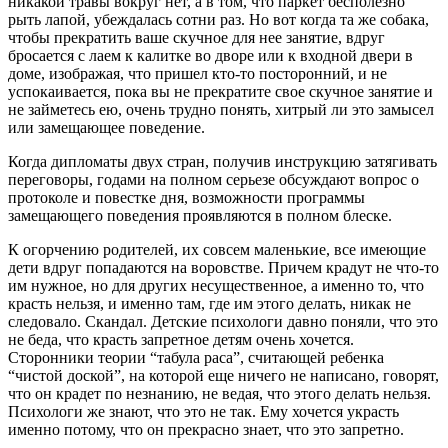
никакой травы вокруг нет, а в том, что паркет бесполезно
рыть лапой, убеждалась сотни раз. Но вот когда та же собака,
чтобы прекратить ваше скучное для нее занятие, вдруг
бросается с лаем к калитке во дворе или к входной двери в
доме, изображая, что пришел кто-то посторонний, и не
успокаивается, пока вы не прекратите свое скучное занятие и
не займетесь ею, очень трудно понять, хитрый ли это замысел
или замещающее поведение.
Когда дипломаты двух стран, получив инструкцию затягивать
переговоры, годами на полном серьезе обсуждают вопрос о
протоколе и повестке дня, возможности программы
замещающего поведения проявляются в полном блеске.
К огорчению родителей, их совсем маленькие, все имеющие
дети вдруг попадаются на воровстве. Причем крадут не что-то
им нужное, но для других несущественное, а именно то, что
красть нельзя, и именно там, где им этого делать, никак не
следовало. Скандал. Детские психологи давно поняли, что это
не беда, что красть запретное детям очень хочется.
Сторонники теории “табула раса”, считающей ребенка
“чистой доской”, на которой еще ничего не написано, говорят,
что он крадет по незнанию, не ведая, что этого делать нельзя.
Психологи же знают, что это не так. Ему хочется украсть
именно потому, что он прекрасно знает, что это запретно.