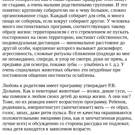
не стадами, а очень малыми родственными группами. И это
понятно: крупному собирателю ни к чему большое, сложно
организованное стадо. Каждый собирает для себя, и много
пищи не соберешь, если вокруг собирают другие. У человека
много инстинктивных программ, соответствующих такому
образу жизни: территориализм с его стремлением не пускать
посторонних на свою территорию, инстинкт собственности,
индивидуальная дистанция — минимальное расстояние до
другой особи, нарушение которого вызывает дискомфорт,
агрессивность, сложные ритуалы сближения (подходи ко мне
не неожиданно, спереди, в упор не смотри, руки не прячь, а
предъяви для осмотра, покажи зубы — улыбнись и т. д.). У
очень социальных животных обычно эти неудобные при
постоянном общении инстинкты ослаблены.
Любовь к родителям имеет программу утверждает Р.В.
Дольник. Как и некоторые животные — волки, дикие гуси, —
мы помним и любим своих детей до конца жизни. А они нас?
Тоже, но их реакция имеет возрастную программу. Ребенок,
родившись, импринтингует (запечатлевает) мать — ее образ,
голос, запах, даже ритм пульса. Все ее качества окрашиваются
положительными эмоциями (она, как и запечатленная родина,
лучше всех) и обсуждению со стороны рассудка не подлежат,
пока дитя находится в зависимом возрасте.