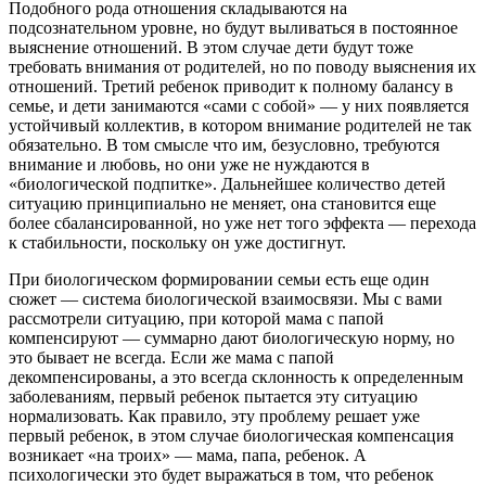
Подобного рода отношения складываются на
подсознательном уровне, но будут выливаться в постоянное
выяснение отношений. В этом случае дети будут тоже
требовать внимания от родителей, но по поводу выяснения их
отношений. Третий ребенок приводит к полному балансу в
семье, и дети занимаются «сами с собой» — у них появляется
устойчивый коллектив, в котором внимание родителей не так
обязательно. В том смысле что им, безусловно, требуются
внимание и любовь, но они уже не нуждаются в
«биологической подпитке». Дальнейшее количество детей
ситуацию принципиально не меняет, она становится еще
более сбалансированной, но уже нет того эффекта — перехода
к стабильности, поскольку он уже достигнут.
При биологическом формировании семьи есть еще один
сюжет — система биологической взаимосвязи. Мы с вами
рассмотрели ситуацию, при которой мама с папой
компенсируют — суммарно дают биологическую норму, но
это бывает не всегда. Если же мама с папой
декомпенсированы, а это всегда склонность к определенным
заболеваниям, первый ребенок пытается эту ситуацию
нормализовать. Как правило, эту проблему решает уже
первый ребенок, в этом случае биологическая компенсация
возникает «на троих» — мама, папа, ребенок. А
психологически это будет выражаться в том, что ребенок