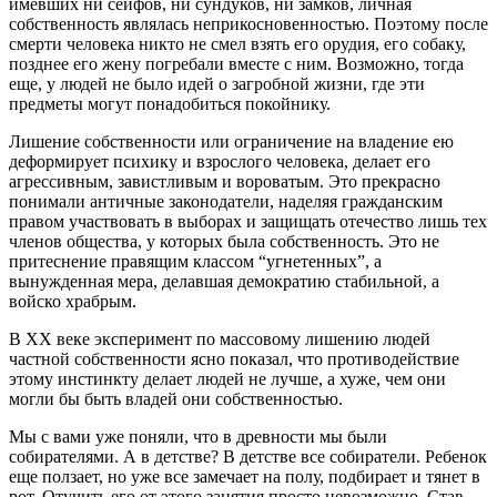
имевших ни сейфов, ни сундуков, ни замков, личная
собственность являлась неприкосновенностью. Поэтому после
смерти человека никто не смел взять его орудия, его собаку,
позднее его жену погребали вместе с ним. Возможно, тогда
еще, у людей не было идей о загробной жизни, где эти
предметы могут понадобиться покойнику.
Лишение собственности или ограничение на владение ею
деформирует психику и взрослого человека, делает его
агрессивным, завистливым и вороватым. Это прекрасно
понимали античные законодатели, наделяя гражданским
правом участвовать в выборах и защищать отечество лишь тех
членов общества, у которых была собственность. Это не
притеснение правящим классом “угнетенных”, а
вынужденная мера, делавшая демократию стабильной, а
войско храбрым.
В ХХ веке эксперимент по массовому лишению людей
частной собственности ясно показал, что противодействие
этому инстинкту делает людей не лучше, а хуже, чем они
могли бы быть владей они собственностью.
Мы с вами уже поняли, что в древности мы были
собирателями. А в детстве? В детстве все собиратели. Ребенок
еще ползает, но уже все замечает на полу, подбирает и тянет в
рот. Отучить его от этого занятия просто невозможно. Став