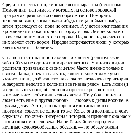
Среди птиц есть и подлинные клептопаразиты (некоторые
Поморники, например), у которых на основе воровской
программы развился особый образ жизни. Поморник
терпеливо ждет, когда какая-нибудь птица поймает рыбу, а
затем преследует ее, пока не отнимет. А у детей клептомания
врожденная и пока что носит форму игры. Они не воры во
взрослом понимании этого порока. Но, конечно, кое-кто из
них может стать вором. Изредка встречаются люди, у которых
клептомания — болезнь.
С нашей инстинктивной любовью к детям (родительской
заботой) мы не одиноки в мире животных. У многих видов
родители привязаны к своим детям. Часто именно только к
своим. Чайка, прекрасная мать, клюет и может даже убить
чужого птенца, забредшего на ее окологнездовую территорию.
А забрести недолго в колонии все гнезда рядом. Есть люди (и
их довольно много, обычно они просто скрывают это),
которые тоже любят лишь своих детей. Но у большинства
людей есть еще и другая любовь — любовь к детям вообще, К
чужим детям. А это, с точки зрения инстинктивных
программ, совсем не одно и то же. Когда она возникла и чему
служила? Это очень интересная история, и приводит она нас к
возникновению человека. Наши ближайшие сородичи —
крупные человекообразные обезьянь — по образу жизни
своей собиратели, как и наши прямые пращуры. Они живут