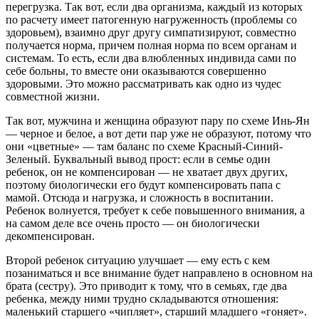
перегрузка. Так вот, если два организма, каждый из которых
по расчету имеет патогенную нагруженность (проблемы со
здоровьем), взаимно друг другу симпатизируют, совместно
получается норма, причем полная норма по всем органам и
системам. То есть, если два влюбленных индивида сами по
себе больны, то вместе они оказываются совершенно
здоровыми. Это можно рассматривать как одно из чудес
совместной жизни.
Так вот, мужчина и женщина образуют пару по схеме Инь-Ян
— черное и белое, а вот дети пар уже не образуют, потому что
они «цветные» — там баланс по схеме Красный-Синий-
Зеленый. Буквальный вывод прост: если в семье один
ребенок, он не компенсирован — не хватает двух других,
поэтому биологически его будут компенсировать папа с
мамой. Отсюда и нагрузка, и сложность в воспитании.
Ребенок волнуется, требует к себе повышенного внимания, а
на самом деле все очень просто — он биологически
декомпенсирован.
Второй ребенок ситуацию улучшает — ему есть с кем
позаниматься и все внимание будет направлено в основном на
брата (сестру). Это приводит к тому, что в семьях, где два
ребенка, между ними трудно складываются отношения:
маленький старшего «чипляет», старший младшего «гоняет».