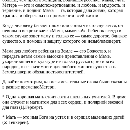
Матерь — это и самопожертвование, и любовь, и мудрость, и
терпение, и подвиг. Мама — та, которая дала жизнь, которая
хранила и оберегала на протяжении всей жизни.
Когда человеку бывает плохо или с ним что-то случается, он
невольно вскрикивает: «Мама, мамочка!». Ребенок всегда в
таком случае зовет маму и только ее — самое дорогое, близкое
существо, в помощь и защиту которого он незыблемоверит.
Мама для любого ребенка на Земле — его Божество, и
передать детям самые высокие представления о Маме,
укоренившиеся в культуре не только русского, но и всех
народов, о ее значимости для любого живого существа на
Земле,наверно,обязанностьвоспитателей.
Давайте посмотрим, какие замечательные слова были сказаны
в разные временаоМатери.
* Одна хорошая мать стоит сотни школьных учителей. В доме
она служит и магнитом для всех сердец, и полярной звездой
для глаз (Ц.Герберт).
* Мать — это имя Бога на устах и в сердцах маленьких детей
(У. Теккерей).