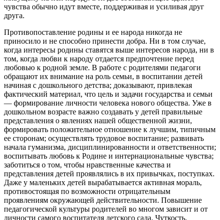
чувства обычно идут вместе, поддерживая и усиливая друг
друга.
Противопоставление родины и ее народа никогда не
приносило и не способно принести добра. Ни в том случае,
когда интересы родины ставятся выше интересов народа, ни в
том, когда любви к народу отдается предпочтение перед
любовью к родной земле. В работе с родителями педагоги
обращают их внимание на роль семьи, в воспитании детей
начиная с дошкольного детства; доказывают, привлекая
фактический материал, что цель и задачи государства и семьи
— формирование личности человека нового общества. Уже в
дошкольном возрасте важно создавать у детей правильные
представления о явлениях нашей общественной жизни,
формировать положительное отношение к лучшим, типичным
ее сторонам; осуществлять трудовое воспитание; развивать
начала гуманизма, дисциплинированности и ответственности;
воспитывать любовь к Родине и интернациональные чувства;
заботиться о том, чтобы нравственные качества и
представления детей проявлялись в их привычках, поступках.
Даже у маленьких детей вырабатывается активная мораль,
противостоящая по возможности отрицательным
проявлениям окружающей действительности. Повышение
педагогической культуры родителей во многом зависит и от
личности самого воспитателя детского сада. Чуткость,