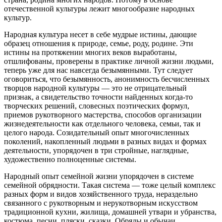
отечественной культуры лежит многообразие народных
культур.
Народная культура несет в себе мудрые истины, дающие
образец отношения к природе, семье, роду, родине. Эти
истины на протяжении многих веков выработаны,
отшлифованы, проверены в практике личной жизни людьми,
теперь уже для нас навсегда безымянными. Тут следует
оговориться, что безымянность, анонимность бесчисленных
творцов народной культуры — это не отрицательный
признак, а свидетельство точности найденных когда-то
творческих решений, словесных поэтических формул,
приемов рукотворного мастерства, способов организации
жизнедеятельности как отдельного человека, семьи, так и
целого народа. Созидательный опыт многочисленных
поколений, накопленный людьми в разных видах и формах
деятельности, упорядочен в три стройные, наглядные,
художественно полноценные системы.
Народный опыт семейной жизни упорядочен в системе
семейной обрядности. Такая система — тоже целый комплекс
разных форм и видов хозяйственного труда, нераздельно
связанного с рукотворным и нерукотворным искусством
традиционной кухни, жилища, домашней утвари и убранства,
костюма, песни, пляски, сказки. Обряды и обычаи