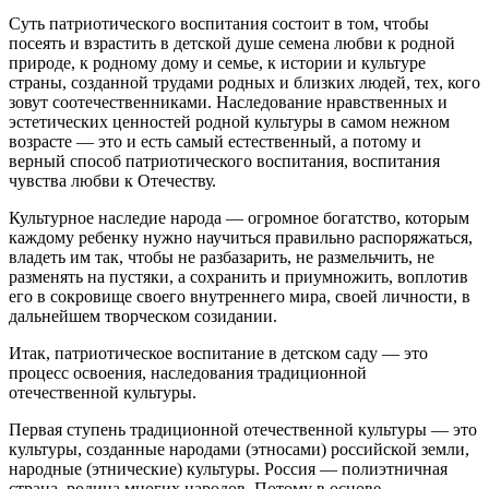
Суть патриотического воспитания состоит в том, чтобы
посеять и взрастить в детской душе семена любви к родной
природе, к родному дому и семье, к истории и культуре
страны, созданной трудами родных и близких людей, тех, кого
зовут соотечественниками. Наследование нравственных и
эстетических ценностей родной культуры в самом нежном
возрасте — это и есть самый естественный, а потому и
верный способ патриотического воспитания, воспитания
чувства любви к Отечеству.
Культурное наследие народа — огромное богатство, которым
каждому ребенку нужно научиться правильно распоряжаться,
владеть им так, чтобы не разбазарить, не размельчить, не
разменять на пустяки, а сохранить и приумножить, воплотив
его в сокровище своего внутреннего мира, своей личности, в
дальнейшем творческом созидании.
Итак, патриотическое воспитание в детском саду — это
процесс освоения, наследования традиционной
отечественной культуры.
Первая ступень традиционной отечественной культуры — это
культуры, созданные народами (этносами) российской земли,
народные (этнические) культуры. Россия — полиэтничная
страна, родина многих народов. Потому в основе