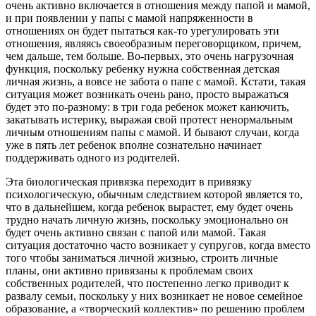
очень активно включается в отношения между папой и мамой,
и при появлении у папы с мамой напряженности в
отношениях он будет пытаться как-то урегулировать эти
отношения, являясь своеобразным переговорщиком, причем,
чем дальше, тем больше. Во-первых, это очень нагрузочная
функция, поскольку ребенку нужна собственная детская
личная жизнь, а вовсе не забота о папе с мамой. Кстати, такая
ситуация может возникать очень рано, просто выражаться
будет это по-разному: в три года ребенок может канючить,
закатывать истерику, выражая свой протест ненормальным
личным отношениям папы с мамой. И бывают случаи, когда
уже в пять лет ребенок вполне сознательно начинает
поддерживать одного из родителей.
Эта биологическая привязка переходит в привязку
психологическую, обычным следствием которой является то,
что в дальнейшем, когда ребенок вырастет, ему будет очень
трудно начать личную жизнь, поскольку эмоционально он
будет очень активно связан с папой или мамой. Такая
ситуация достаточно часто возникает у супругов, когда вместо
того чтобы заниматься личной жизнью, строить личные
планы, они активно привязаны к проблемам своих
собственных родителей, что постепенно легко приводит к
развалу семьи, поскольку у них возникает не новое семейное
образование, а «творческий коллектив» по решению проблем