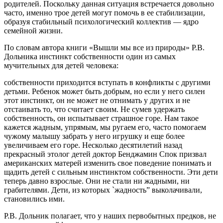
родителей. Поскольку данная ситуация встречается довольно
часто, именно трое детей могут помочь в ее стабилизации,
образуя стабильный психологический коллектив — ядро
семейной жизни.
По словам автора книги «Вышли мы все из природы» Р.В.
Дольника инстинкт собственности один из самых
мучительных для детей человека:
собственности приходится вступать в конфликты с другими
детьми. Ребенок может быть добрым, но если у него силен
этот инстинкт, он не может не отнимать у других и не
отстаивать то, что считает своим. Не сумев удержать
собственность, он испытывает страшное горе. Нам такое
кажется жадным, упрямым, мы ругаем его, часто помогаем
чужому малышу забрать у него игрушку и еще более
увеличиваем его горе. Несколько десятилетий назад
прекрасный этолог детей доктор Бенджамин Спок призвал
американских матерей изменить свое поведение понимать и
щадить детей с сильным инстинктом собственности. Эти дети
теперь давно взрослые. Они не стали ни жадными, ни
грабителями. Дети, из которых `жадность” выколачивали,
становились ими.
Р.В. Дольник полагает, что у наших первобытных предков, не