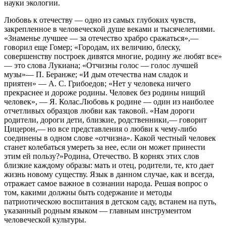
науки экологии.
Любовь к отечеству — одно из самых глубоких чувств,
закрепленное в человеческой душе веками и тысячелетиями.
«Знаменье лучшее — за отечество храбро сражаться»,—
говорил еще Гомер; «Городам, их величию, блеску,
совершенству построек дивятся многие, родину же любят все»
— это слова Лукиана; «Отчизны голос — голос лучшей
музы»— П. Беранже; «И дым отечества нам сладок и
приятен» — А. С. Грибоедов; «Нет у человека ничего
прекраснее и дороже родины. Человек без родины нищий
человек», — Я. Колас.Любовь к родине — один из наиболее
отчетливых образцов любви как таковой. «Нам дороги
родители, дороги дети, близкие, родственники,— говорит
Цицерон,— но все представления о любви к чему-либо
соединены в одном слове «отчизна». Какой честный человек
станет колебаться умереть за нее, если он может принести
этим ей пользу?»Родина, Отечество. В корнях этих слов
близкие каждому образы: мать и отец, родители, те, кто дает
жизнь новому существу. Язык в данном случае, как и всегда,
отражает самое важное в сознании народа. Решая вопрос о
том, какими должны быть содержание и методы
патриотическою воспитания в детском саду, встанем на путь,
указанный родным языком — главным инструментом
человеческой культуры.