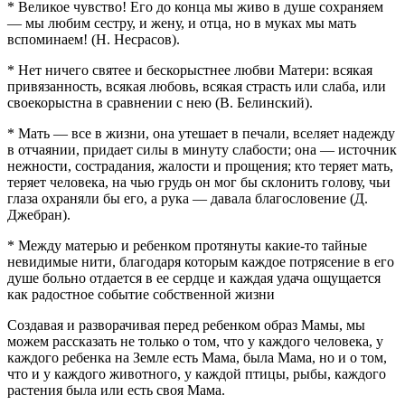
* Великое чувство! Его до конца мы живо в душе сохраняем
— мы любим сестру, и жену, и отца, но в муках мы мать
вспоминаем! (Н. Несрасов).
* Нет ничего святее и бескорыстнее любви Матери: всякая
привязанность, всякая любовь, всякая страсть или слаба, или
своекорыстна в сравнении с нею (В. Белинский).
* Мать — все в жизни, она утешает в печали, вселяет надежду
в отчаянии, придает силы в минуту слабости; она — источник
нежности, сострадания, жалости и прощения; кто теряет мать,
теряет человека, на чью грудь он мог бы склонить голову, чьи
глаза охраняли бы его, а рука — давала благословение (Д.
Джебран).
* Между матерью и ребенком протянуты какие-то тайные
невидимые нити, благодаря которым каждое потрясение в его
душе больно отдается в ее сердце и каждая удача ощущается
как радостное событие собственной жизни
Создавая и разворачивая перед ребенком образ Мамы, мы
можем рассказать не только о том, что у каждого человека, у
каждого ребенка на Земле есть Мама, была Мама, но и о том,
что и у каждого животного, у каждой птицы, рыбы, каждого
растения была или есть своя Мама.