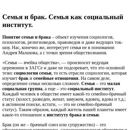
Семья и брак. Семья как социальный
институт.
Понятие семьи и брака
– объект изучения социологов,
психологов, религиоведов, правоведов и даже ведущих ток-
шоу. Нас, конечно же, интересует семья не в понимании
Андрея Малахова, а с точки зрения обществознания.
«Семья — ячейка общества», — произносит ведущая
церемонии в ЗАГСе и даже не подозревает, что это основной
тезис
социологии семьи
, то есть отрасли социологии, которая
изучает
брак
и
семейные отношения
. На самом деле,
определение семьи несколько сложнее.
Семья
– это
малая
социальная группа
, а еще – это
социальный институт
.
Каждый человек в обществе имеет какой-то семейно-брачный
статус (холост, разведен, женат, замужем, вдовец, вдова и т.д.;
в активном поиске, кстати, — это не семейно-брачный
статус). Таким образом, каждый житель нашей планеты имеет
какое-то отношение к
институту брака и семьи
.
Брак (он же – брачный союз или супружество) – это
обусловленная исторически, санкционированная обществом и