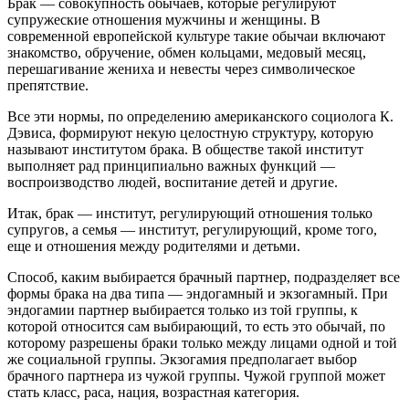
Брак — совокупность обычаев, которые регулируют
супружеские отношения мужчины и женщины. В
современной европейской культуре такие обычаи включают
знакомство, обручение, обмен кольцами, медовый месяц,
перешагивание жениха и невесты через символическое
препятствие.
Все эти нормы, по определению американского социолога К.
Дэвиса, формируют некую целостную структуру, которую
называют институтом брака. В обществе такой институт
выполняет рад принципиально важных функций —
воспроизводство людей, воспитание детей и другие.
Итак, брак — институт, регулирующий отношения только
супругов, а семья — институт, регулирующий, кроме того,
еще и отношения между родителями и детьми.
Способ, каким выбирается брачный партнер, подразделяет все
формы брака на два типа — эндогамный и экзогамный. При
эндогамии партнер выбирается только из той группы, к
которой относится сам выбирающий, то есть это обычай, по
которому разрешены браки только между лицами одной и той
же социальной группы. Экзогамия предполагает выбор
брачного партнера из чужой группы. Чужой группой может
стать класс, раса, нация, возрастная категория.