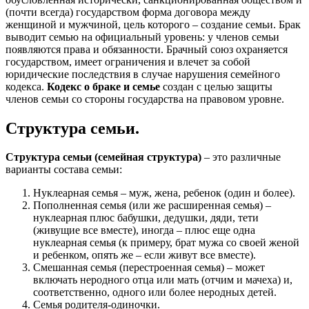
(почти всегда) государством форма договора между
женщиной и мужчиной, цель которого – создание семьи. Брак
выводит семью на официальный уровень: у членов семьи
появляются права и обязанности. Брачный союз охраняется
государством, имеет ограничения и влечет за собой
юридические последствия в случае нарушения семейного
кодекса.
Кодекс о браке и семье
создан с целью защиты
членов семьи со стороны государства на правовом уровне.
Структура семьи.
Структура семьи (семейная структура)
– это различные
варианты состава семьи:
Нуклеарная семья – муж, жена, ребенок (один и более).
Пополненная семья (или же расширенная семья) –
нуклеарная плюс бабушки, дедушки, дяди, тети
(живущие все вместе), иногда – плюс еще одна
нуклеарная семья (к примеру, брат мужа со своей женой
и ребенком, опять же – если живут все вместе).
Смешанная семья (перестроенная семья) – может
включать неродного отца или мать (отчим и мачеха) и,
соответственно, одного или более неродных детей.
Семья родителя-одиночки.