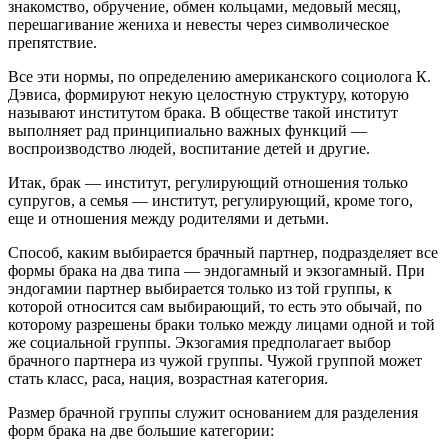
знакомство, обручение, обмен кольцами, медовый месяц,
перешагивание жениха и невесты через символическое
препятствие.
Все эти нормы, по определению американского социолога К.
Дэвиса, формируют некую целостную структуру, которую
называют институтом брака. В обществе такой институт
выполняет рад принципиально важных функций —
воспроизводство людей, воспитание детей и другие.
Итак, брак — институт, регулирующий отношения только
супругов, а семья — институт, регулирующий, кроме того,
еще и отношения между родителями и детьми.
Способ, каким выбирается брачный партнер, подразделяет все
формы брака на два типа — эндогамный и экзогамный. При
эндогамии партнер выбирается только из той группы, к
которой относится сам выбирающий, то есть это обычай, по
которому разрешены браки только между лицами одной и той
же социальной группы. Экзогамия предполагает выбор
брачного партнера из чужой группы. Чужой группой может
стать класс, раса, нация, возрастная категория.
Размер брачной группы служит основанием для разделения
форм брака на две большие категории: