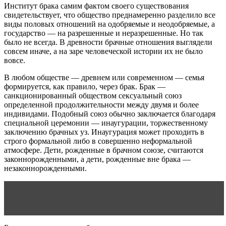
Институт брака самим фактом своего существования
свидетельствует, что общество преднамеренно разделило все
виды половых отношений на одобряемые и неодобряемые, а
государство — на разрешенные и неразрешенные. Но так
было не всегда. В древности брачные отношения выглядели
совсем иначе, а на заре человеческой истории их не было
вовсе.
В любом обществе — древнем или современном — семья
формируется, как правило, через брак. Брак —
санкционированный обществом сексуальный союз
определенной продолжительности между двумя и более
индивидами. Подобный союз обычно заключается благодаря
специальной церемонии — инаугурации, торжественному
заключению брачных уз. Инаугурация может проходить в
строго формальной либо в совершенно неформальной
атмосфере. Дети, рожденные в брачном союзе, считаются
законнорожденными, а дети, рожденные вне брака —
незаконнорожденными.
Читать статью
Что значит счастливые семейные
отношения