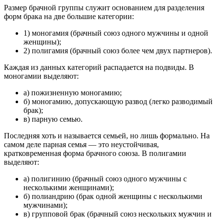
Размер брачной группы служит основанием для разделения
форм брака на две большие категории:
1) моногамия (брачный союз одного мужчины и одной
женщины);
2) полигамия (брачный союз более чем двух партнеров).
Каждая из данных категорий распадается на подвиды. В
моногамии выделяют:
а) пожизненную моногамию;
б) моногамию, допускающую развод (легко разводимый
брак);
в) парную семью.
Последняя хоть и называется семьей, но лишь формально. На
самом деле парная семья — это неустойчивая,
кратковременная форма брачного союза. В полигамии
выделяют:
а) полигинию (брачный союз одного мужчины с
несколькими женщинами);
б) полиандрию (брак одной женщины с несколькими
мужчинами);
в) групповой брак (брачный союз нескольких мужчин и