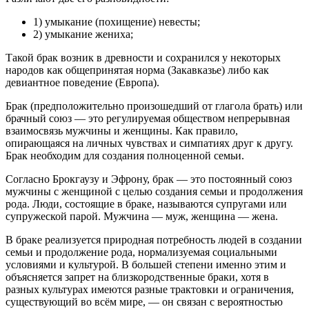
1) умыкание (похищение) невесты;
2) умыкание жениха;
Такой брак возник в древности и сохранился у некоторых
народов как общепринятая норма (Закавказье) либо как
девиантное поведение (Европа).
Брак (предположительно произошедший от глагола брать) или
брачный союз — это регулируемая обществом непрерывная
взаимосвязь мужчины и женщины. Как правило,
опирающаяся на личных чувствах и симпатиях друг к другу.
Брак необходим для создания полноценной семьи.
Согласно Брокгаузу и Эфрону, брак — это постоянный союз
мужчины с женщиной с целью создания семьи и продолжения
рода. Люди, состоящие в браке, называются супругами или
супружеской парой. Мужчина — муж, женщина — жена.
В браке реализуется природная потребность людей в создании
семьи и продолжение рода, нормализуемая социальными
условиями и культурой. В большей степени именно этим и
объясняется запрет на близкородственные браки, хотя в
разных культурах имеются разные трактовки и ограничения,
существующий во всём мире, — он связан с вероятностью