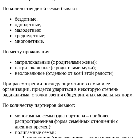
По количеству детей семьи бывают:
бездетные;
однодетные;
малодетные;
среднедетные;
многодетные.
По месту проживания:
матрилокальные (с родителями жены);
патрилокальные (с родителями мужа);
неолокальные (отдельно от всей этой радости).
При рассмотрении последующих типов семьи и ее
организации, придется удариться в некоторую степень
радикализма, с точки зрения общепринятых моральных норм.
По количеству партнеров бывают:
моногамные семьи (два партнера – наиболее
распространенная форма семейных отношений с
древних времен);
полигамные семьи:
полигиния (многоженство – один мужчина, три и