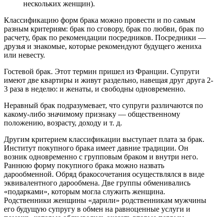
нескольких женщин).
Классификацию форм брака можно провести и по самым
разным критериям: брак по сговору, брак по любви, брак по
расчету, брак по рекомендации посредников. Посредники —
друзья и знакомые, которые рекомендуют будущего жениха
или невесту.
Гостевой брак. Этот термин пришел из Франции. Супруги
имеют две квартиры и живут раздельно, навещая друг друга 2-
3 раза в неделю: и женаты, и свободны одновременно.
Неравный брак подразумевает, что супруги различаются по
какому-либо значимому признаку — общественному
положению, возрасту, доходу и т. д.
Другим критерием классификации выступает плата за брак.
Институт покупного брака имеет давние традиции. Он
возник одновременно с групповым браком и внутри него.
Раннюю форму покупного брака можно назвать
дарообменной. Обряд бракосочетания осуществлялся в виде
эквивалентного дарообмена. Две группы обменивались
«подарками», которым могла служить женщина.
Родственники женщины «дарили» родственникам мужчины
его будущую супругу в обмен на равноценные услуги и