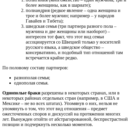
более женщины, как в шариате);
полиандрия (редкое явление – одна женщина и
трое и более мужчин; например – у народов
Гавайев и Тибета);
шведская семья (три партнера разного пола –
мужчина и две женщины или наоборот) –
интересен тот факт, что этот вид семьи
ассоциируется со Швецией только у носителей
русского языка, а шведское общество –
консервативно, и подобный тип отношений там
встречается крайне редко.
По половому составу партнеров:
разнополая семья;
однополая семья.
Однополые браки
разрешены в некоторых странах, или в
некоторых районах отдельных стран (например, в США и
Мексике – не во всех штатах). Упомянув о них, нельзя не
упомянуть о том, что этот вид отношения – предмет
ожесточенных споров и дискуссий на протяжении многих
лет. Вынужден отойти от абстрагированной, беспристрастной
позиции и подчеркнуть несколько моментов.