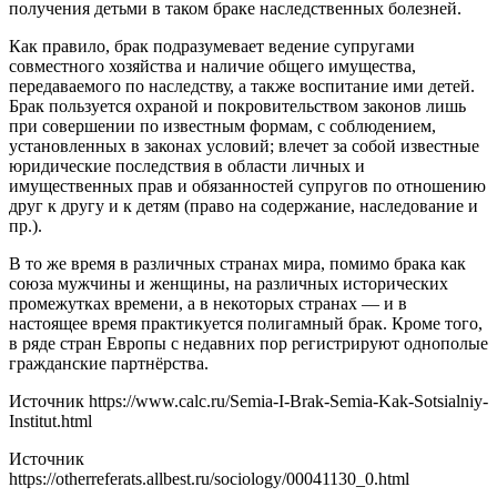
получения детьми в таком браке наследственных болезней.
Как правило, брак подразумевает ведение супругами
совместного хозяйства и наличие общего имущества,
передаваемого по наследству, а также воспитание ими детей.
Брак пользуется охраной и покровительством законов лишь
при совершении по известным формам, с соблюдением,
установленных в законах условий; влечет за собой известные
юридические последствия в области личных и
имущественных прав и обязанностей супругов по отношению
друг к другу и к детям (право на содержание, наследование и
пр.).
В то же время в различных странах мира, помимо брака как
союза мужчины и женщины, на различных исторических
промежутках времени, а в некоторых странах — и в
настоящее время практикуется полигамный брак. Кроме того,
в ряде стран Европы с недавних пор регистрируют однополые
гражданские партнёрства.
Источник
https://www.calc.ru/Semia-I-Brak-Semia-Kak-Sotsialniy-
Institut.html
Источник
https://otherreferats.allbest.ru/sociology/00041130_0.html