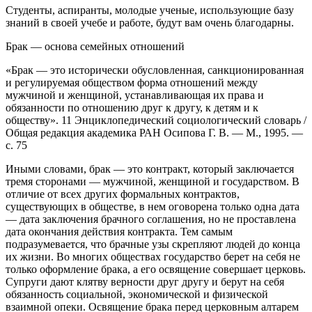
Студенты, аспиранты, молодые ученые, использующие базу
знаний в своей учебе и работе, будут вам очень благодарны.
Брак — основа семейных отношений
«Брак — это исторически обусловленная, санкционированная
и регулируемая обществом форма отношений между
мужчиной и женщиной, устанавливающая их права и
обязанности по отношению друг к другу, к детям и к
обществу». 11 Энциклопедический социологический словарь /
Общая редакция академика РАН Осипова Г. В. — М., 1995. —
с. 75
Иными словами, брак — это контракт, который заключается
тремя сторонами — мужчиной, женщиной и государством. В
отличие от всех других формальных контрактов,
существующих в обществе, в нем оговорена только одна дата
— дата заключения брачного соглашения, но не проставлена
дата окончания действия контракта. Тем самым
подразумевается, что брачные узы скрепляют людей до конца
их жизни. Во многих обществах государство берет на себя не
только оформление брака, а его освящение совершает церковь.
Супруги дают клятву верности друг другу и берут на себя
обязанность социальной, экономической и физической
взаимной опеки. Освящение брака перед церковным алтарем