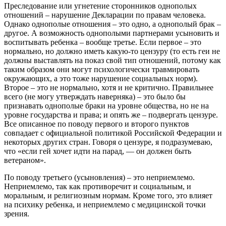
Преследование или угнетение сторонников однополых
отношений – нарушение Декларации по правам человека.
Однако однополые отношения – это одно, а однополый брак –
другое. А возможность однополыми партнерами усыновить и
воспитывать ребенка – вообще третье. Если первое – это
нормально, но должно иметь какую-то цензуру (то есть геи не
должны выставлять на показ свой тип отношений, потому как
таким образом они могут психологически травмировать
окружающих, а это тоже нарушение социальных норм).
Второе – это не нормально, хотя и не критично. Правильнее
всего (не могу утверждать наверняка) – это было бы
признавать однополые браки на уровне общества, но не на
уровне государства и права; и опять же – подвергать цензуре.
Все описанное по поводу первого и второго пунктов
совпадает с официальной политикой Российской Федерации и
некоторых других стран. Говоря о цензуре, я подразумеваю,
что «если гей хочет идти на парад, — он должен быть
ветераном».
По поводу третьего (усыновления) – это неприемлемо.
Неприемлемо, так как противоречит и социальным, и
моральным, и религиозным нормам. Кроме того, это влияет
на психику ребенка, и неприемлемо с медицинской точки
зрения.