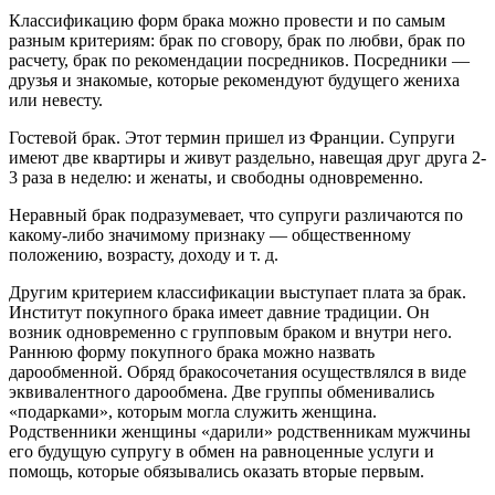
Классификацию форм брака можно провести и по самым
разным критериям: брак по сговору, брак по любви, брак по
расчету, брак по рекомендации посредников. Посредники —
друзья и знакомые, которые рекомендуют будущего жениха
или невесту.
Гостевой брак. Этот термин пришел из Франции. Супруги
имеют две квартиры и живут раздельно, навещая друг друга 2-
3 раза в неделю: и женаты, и свободны одновременно.
Неравный брак подразумевает, что супруги различаются по
какому-либо значимому признаку — общественному
положению, возрасту, доходу и т. д.
Другим критерием классификации выступает плата за брак.
Институт покупного брака имеет давние традиции. Он
возник одновременно с групповым браком и внутри него.
Раннюю форму покупного брака можно назвать
дарообменной. Обряд бракосочетания осуществлялся в виде
эквивалентного дарообмена. Две группы обменивались
«подарками», которым могла служить женщина.
Родственники женщины «дарили» родственникам мужчины
его будущую супругу в обмен на равноценные услуги и
помощь, которые обязывались оказать вторые первым.