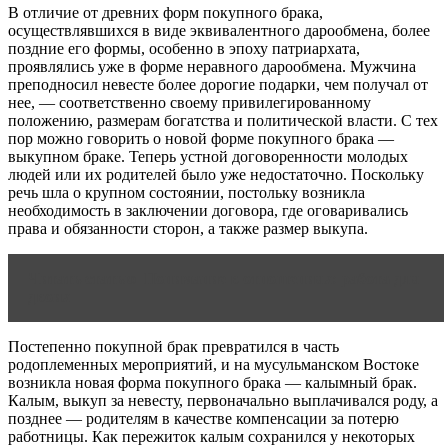
В отличие от древних форм покупного брака,
осуществлявшихся в виде эквивалентного дарообмена, более
поздние его формы, особенно в эпоху патриархата,
проявлялись уже в форме неравного дарообмена. Мужчина
преподносил невесте более дорогие подарки, чем получал от
нее, — соответственно своему привилегированному
положению, размерам богатства и политической власти. С тех
пор можно говорить о новой форме покупного брака —
выкупном браке. Теперь устной договоренности молодых
людей или их родителей было уже недостаточно. Поскольку
речь шла о крупном состоянии, постольку возникла
необходимость в заключении договора, где оговаривались
права и обязанности сторон, а также размер выкупа.
Читать статью
Понимание в отношениях: работа для
двоих
Постепенно покупной брак превратился в часть
родоплеменных мероприятий, и на мусульманском Востоке
возникла новая форма покупного брака — калымный брак.
Калым, выкуп за невесту, первоначально выплачивался роду, а
позднее — родителям в качестве компенсации за потерю
работницы. Как пережиток калым сохранился у некоторых