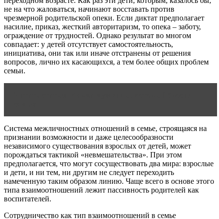
переходном возрасте. Как раз эти дети, которым, казалось бы,
не на что жаловаться, начинают восставать против
чрезмерной родительской опеки. Если диктат предполагает
насилие, приказ, жесткий авторитаризм, то опека – заботу,
ограждение от трудностей. Однако результат во многом
совпадает: у детей отсутствует самостоятельность,
инициатива, они так или иначе отстранены от решения
вопросов, лично их касающихся, а тем более общих проблем
семьи.
Читать статью
Карма мужчины, который бросил
семью
Система межличностных отношений в семье, строящаяся на
признании возможности и даже целесообразности
независимого существования взрослых от детей, может
порождаться тактикой «невмешательства». При этом
предполагается, что могут сосуществовать два мира: взрослые
и дети, и ни тем, ни другим не следует переходить
намеченную таким образом линию. Чаще всего в основе этого
типа взаимоотношений лежит пассивность родителей как
воспитателей.
Сотрудничество как тип взаимоотношений в семье