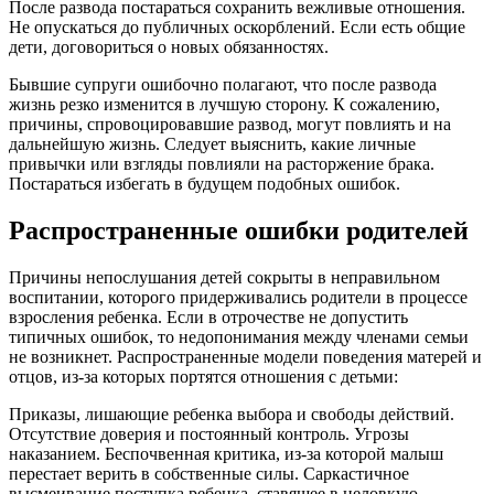
После развода постараться сохранить вежливые отношения.
Не опускаться до публичных оскорблений. Если есть общие
дети, договориться о новых обязанностях.
Бывшие супруги ошибочно полагают, что после развода
жизнь резко изменится в лучшую сторону. К сожалению,
причины, спровоцировавшие развод, могут повлиять и на
дальнейшую жизнь. Следует выяснить, какие личные
привычки или взгляды повлияли на расторжение брака.
Постараться избегать в будущем подобных ошибок.
Распространенные ошибки родителей
Причины непослушания детей сокрыты в неправильном
воспитании, которого придерживались родители в процессе
взросления ребенка. Если в отрочестве не допустить
типичных ошибок, то недопонимания между членами семьи
не возникнет. Распространенные модели поведения матерей и
отцов, из-за которых портятся отношения с детьми:
Приказы, лишающие ребенка выбора и свободы действий.
Отсутствие доверия и постоянный контроль. Угрозы
наказанием. Беспочвенная критика, из-за которой малыш
перестает верить в собственные силы. Саркастичное
высмеивание поступка ребенка, ставящее в неловкую