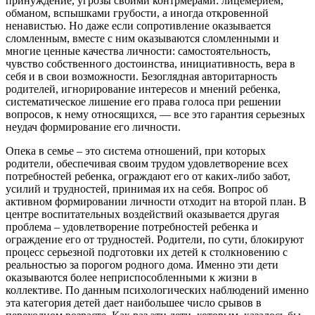
принуждение, угрозы своими контрмерами: лицемерием,
обманом, вспышками грубости, а иногда откровенной
ненавистью. Но даже если сопротивление оказывается
сломленным, вместе с ним оказываются сломленными и
многие ценные качества личности: самостоятельность,
чувство собственного достоинства, инициативность, вера в
себя и в свои возможности. Безоглядная авторитарность
родителей, игнорирование интересов и мнений ребенка,
систематическое лишение его права голоса при решении
вопросов, к нему относящихся, — все это гарантия серьезных
неудач формирование его личности.
Опека в семье – это система отношений, при которых
родители, обеспечивая своим трудом удовлетворение всех
потребностей ребенка, ограждают его от каких-либо забот,
усилий и трудностей, принимая их на себя. Вопрос об
активном формировании личности отходит на второй план. В
центре воспитательных воздействий оказывается другая
проблема – удовлетворение потребностей ребенка и
ограждение его от трудностей. Родители, по сути, блокируют
процесс серьезной подготовки их детей к столкновению с
реальностью за порогом родного дома. Именно эти дети
оказываются более неприспособленными к жизни в
коллективе. По данным психологических наблюдений именно
эта категория детей дает наибольшее число срывов в