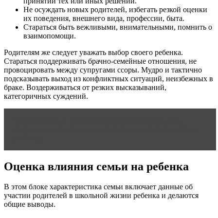
принятии тех или иных решений.
Не осуждать новых родителей, избегать резкой оценки
их поведения, внешнего вида, профессии, быта.
Стараться быть вежливыми, внимательными, помнить о
взаимопомощи.
Родителям же следует уважать выбор своего ребенка.
Стараться поддерживать брачно-семейные отношения, не
провоцировать между супругами ссоры. Мудро и тактично
подсказывать выход из конфликтных ситуаций, неизбежных в
браке. Воздерживаться от резких высказываний,
категоричных суждений.
Читать статью
Отношения детей дошкольного
возраста с родителями или как не испортить жизнь
ребенку
Оценка влияния семьи на ребенка
В этом блоке характеристика семьи включает данные об
участии родителей в школьной жизни ребенка и делаются
общие выводы.