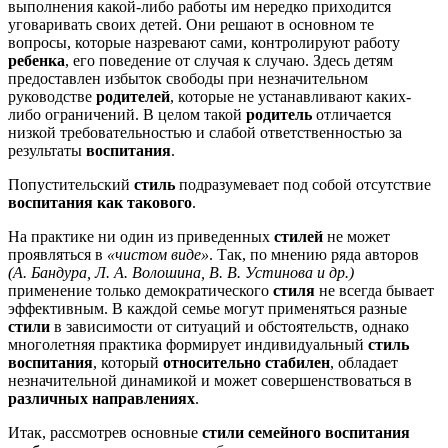
выполнения какой-либо работы им нередко приходится
уговаривать своих детей. Они решают в основном те
вопросы, которые назревают сами, контролируют работу
ребенка
, его поведение от случая к случаю. Здесь детям
предоставлен избыток свободы при незначительном
руководстве
родителей
, которые не устанавливают каких-
либо ограничений. В целом такой
родитель
отличается
низкой требовательностью и слабой ответственностью за
результаты
воспитания
.
Попустительский
стиль
подразумевает под собой отсутствие
воспитания как такового
.
На практике ни один из приведенных
стилей
не может
проявляться в
«чистом виде»
. Так, по мнению ряда авторов
(А. Бандура, Л. А. Волошина, В. В. Устинова и др.)
применение только демократического
стиля
не всегда бывает
эффективным. В каждой семье могут применяться разные
стили
в зависимости от ситуаций и обстоятельств, однако
многолетняя практика формирует индивидуальный
стиль
воспитания
, который
относительно стабилен
, обладает
незначительной динамикой и может совершенствоваться в
различных направлениях
.
Итак, рассмотрев основные
стили семейного воспитания