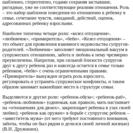
шаблонно, стереотипно, годами сохраняя застывшие,
ригидные, уже не соответствующие реалиям отношения. Роль
– это набор шаблонов поведения по отношению к ребенку в
семье, сочетание чувств, ожиданий, действий, оценок,
адресованных ребенку взрослыми.
Наиболее типичны четыре роли: «козел отпущения»,
«любимчик», «примиритель», «беби». «Козел отпущения» –
это объект для проявления взаимного недовольства супругов-
родителей. «Любимчик» заполняет эмоциональный вакуум в
супружеских отношениях, забота и любовь к нему чрезмерно
преувеличены. Напротив, при сильной близости супругов
друг к другу ребенок раз и навсегда остается в семье только
ребенком, «беби» с очень ограниченными правами.
«Примиритель» вынужден играть роль взрослого,
регулировать и устранять супружеские конфликты, и таким
образом занимает важнейшее место в структуре семьи.
Выделяются и другие роли: «ребенок-обуза»; «ребенок-раб»,
«ребенок-любовник» (одинокая, как правило, мать настаивает
на «отношениях для двоих», закрепощает ребенка в узах своей
любви); «ребенок как оружие» в борьбе с супругом; ребенок –
«заместитель мужа» (от него требуют постоянного внимания,
заботы, чтобы он был рядом и делился своей личной жизнью)
(В.Н. Дружинин).