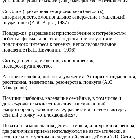
установок, родительского (чаще материнского) отношения.
Симбиоз (чрезмерная эмоциональная близость),
авторитарность, эмоциональное отвержение («маленький
неудачник») (А.Я. Варга, 1987).
Поддержка, разрешение; приспособление к потребностям
ребенка; формальное чувство долга при отсутствии
подлинного интереса к ребенку; непоследовательное
поведение (В.Н. Дружинин, 1996).
Сотрудничество, изоляция, соперничество,
псевдосотрудничество.
Авторитет любви, доброты, уважения. Авторитет подавления,
расстояния, педантизма, резонерства, подкупа (А.С.
Макаренко).
Позиции-шаблоны, калечащие семейные, в том числе и
детско-родительские отношения: заискивающий
«миротворец»; «обвинитель»; расчетливый «компьютер»;
сбитый с толку, «отвлекающийся».
Позитивная модель поведения – гибкая, или уравновешенная,
где различные приемы используются не автоматически, а
сознательно, с учетом последствий своих действий (В. Сатир,