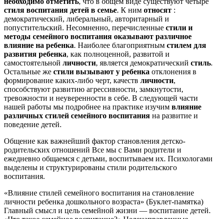
необходимо отметить
, что в общем виде существуют четыре
стиля воспитания детей в семье
. К ним
относят
:
демократический, либеральный, авторитарный и
попустительский. Несомненно, перечисленные
стили и
методы семейного воспитания оказывают различное
влияние на ребенка
. Наиболее благоприятным
стилем для
развития ребенка
, как полноценной, развитой и
самостоятельной
личности
, является демократический
стиль
.
Остальные же
стили вызывают у ребенка
отклонения в
формирование каких-либо черт, качеств
личности
,
способствуют развитию агрессивности, замкнутости,
тревожности и неуверенности в себе. В следующей части
нашей работы мы подробнее на практике изучим
влияние
различных стилей семейного воспитания
на развитие и
поведение детей.
Общение как важнейший фактор становления детско-
родительских отношений Все мы с Вами родители и
ежедневно общаемся с детьми, воспитываем их. Психологами
выделены и структурированы стили родительского
воспитания.
«Влияние стилей семейного воспитания на становление
личности ребенка дошкольного возраста» (Буклет-памятка)
Главный смысл и цель семейной жизни — воспитание детей.