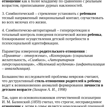
отношение
как к более младшему по сравнению с реальным
возрастом, приписывание дурных наклонностей.
3. Симбиотический – стремление установить с
ребенком
тесный напряженный эмоциональный контакт, соучаствовать
во всех мелочах его жизни.
4. Симбиотическо-авторитарный – гиперпротекция и
тотальный контроль поведения психической жизни
ребенка
,
блокирование осуществления детской потребности в
психосоциальной идентификации.
Параметры измерения
родительского отношения
:
«Принятие – отвержение»
,
«Кооперация»
(социальная
желательность,
«Симбиоз»
,
«Авторитарная
гиперсоциализация»
,
«Маленький неудачник»
(инфантилизация
– инвалидизация)
.
Большинство исследователей проблемы неврозов считают,
что деструктивный
стиль отношения родителей к ребенку
ведет к возникновению аномалий формирования
личности в
детском возрасте
(Захаров А. И., 1998)
Так, один из основоположников отечественной психиатрии
И. М. Балинский
(1859)
считал, что строгое, несправедливое
отношение
к детям в семье является немаловажной причиной