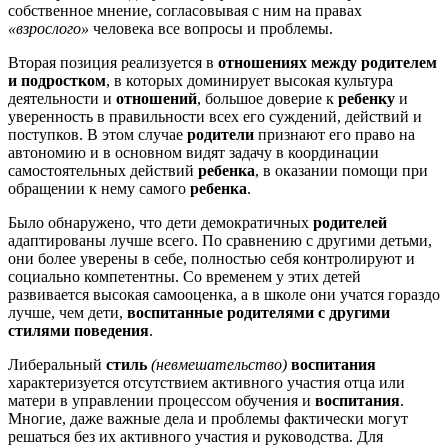
собственное мнение, согласовывая с ним на правах
«взрослого»
человека все вопросы и проблемы.
Вторая позиция реализуется в
отношениях между родителем
и подростком
, в которых доминирует высокая культура
деятельности и
отношений
, большое доверие к
ребенку
и
уверенность в правильности всех его суждений, действий и
поступков. В этом случае
родители
признают его право на
автономию и в основном видят задачу в координации
самостоятельных действий
ребенка
, в оказании помощи при
обращении к нему самого
ребенка
.
Было обнаружено, что дети демократичных
родителей
адаптированы лучше всего. По сравнению с другими детьми,
они более уверены в себе, полностью себя контролируют и
социально компетентны. Со временем у этих детей
развивается высокая самооценка, а в школе они учатся гораздо
лучше, чем дети,
воспитанные родителями с другими
стилями поведения
.
Либеральный
стиль
(невмешательство)
воспитания
характеризуется отсутствием активного участия отца или
матери в управлении процессом обучения и
воспитания
.
Многие, даже важные дела и проблемы фактически могут
решаться без их активного участия и руководства. Для