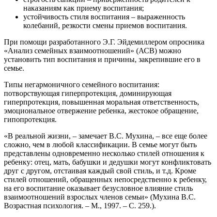
наказаниям как приему воспитания;
устойчивость стиля воспитания – выраженность
колебаний, резкости смены приемов воспитания.
При помощи разработанного Э.Г. Эйдемиллером опросника
«Анализ семейных взаимоотношений» (АСВ) можно
установить тип воспитания и причины, закрепившие его в
семье.
Типы негармоничного семейного воспитания:
потворствующая гиперпротекция, доминирующая
гиперпротекция, повышенная моральная ответственность,
эмоциональное отвержение ребенка, жестокое обращение,
гипопротекция.
«В реальной жизни, – замечает В.С. Мухина, – все еще более
сложно, чем в любой классификации. В семье могут быть
представлены одновременно несколько стилей отношения к
ребенку: отец, мать, бабушки и дедушки могут конфликтовать
друг с другом, отстаивая каждый свой стиль, и т.д. Кроме
стилей отношений, обращенных непосредственно к ребенку,
на его воспитание оказывает безусловное влияние стиль
взаимоотношений взрослых членов семьи» (Мухина В.С.
Возрастная психология. – М., 1997. – С. 259.).