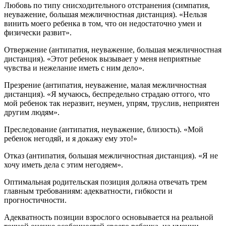
Любовь по типу снисходительного отстранения (симпатия,
неуважение, большая межличностная дистанция). «Нельзя
винить моего ребенка в том, что он недостаточно умен и
физически развит».
Отвержение (антипатия, неуважение, большая межличностная
дистанция). «Этот ребенок вызывает у меня неприятные
чувства и нежелание иметь с ним дело».
Презрение (антипатия, неуважение, малая межличностная
дистанция). «Я мучаюсь, беспредельно страдаю оттого, что
мой ребенок так неразвит, неумен, упрям, труслив, неприятен
другим людям».
Преследование (антипатия, неуважение, близость). «Мой
ребенок негодяй, и я докажу ему это!»
Отказ (антипатия, большая межличностная дистанция). «Я не
хочу иметь дела с этим негодяем».
Оптимальная родительская позиция должна отвечать трем
главным требованиям: адекватности, гибкости и
прогностичности.
Адекватность позиции взрослого основывается на реальной