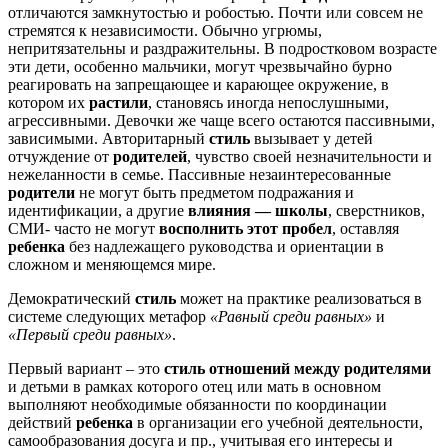
отличаются замкнутостью и робостью. Почти или совсем не
стремятся к независимости. Обычно угрюмы,
непритязательны и раздражительны. В подростковом возрасте
эти дети, особенно мальчики, могут чрезвычайно бурно
реагировать на запрещающее и карающее окружение, в
котором их
растили
, становясь иногда непослушными,
агрессивными. Девочки же чаще всего остаются пассивными,
зависимыми. Авторитарный
стиль
вызывает у детей
отчуждение от
родителей
, чувство своей незначительности и
нежеланности в семье. Пассивные незаинтересованные
родители
не могут быть предметом подражания и
идентификации, а другие
влияния — школы
, сверстников,
СМИ- часто не могут
восполнить этот пробел
, оставляя
ребенка
без надлежащего руководства и ориентации в
сложном и меняющемся мире.
Демократический
стиль
может на практике реализоваться в
системе следующих метафор
«Равный среди равных»
и
«Первый среди равных»
.
Первый вариант – это
стиль отношений между родителями
и детьми в рамках которого отец или мать в основном
выполняют необходимые обязанности по координации
действий
ребенка
в организации его учебной деятельности,
самообразования досуга и пр., учитывая его интересы и