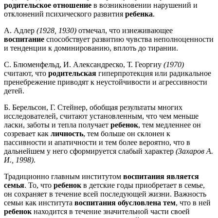
родительское отношение
в возникновении нарушений и
отклонений психического развития
ребенка
.
А. Адлер
(1928, 1930)
отмечал, что изнеживающее
воспитание
способствует развитию чувства неполноценности
и тенденции к доминированию, вплоть до тирании.
С. Блюменфельд, И. Александреско, Т. Георгиу
(1970)
считают, что
родительская
гиперпротекция или радикальное
пренебрежение приводят к неустойчивости и агрессивности
детей.
Б. Берельсон, Г. Стейнер, обобщая результаты многих
исследователей, считают установленным, что чем меньше
ласки, заботы и тепла получает
ребенок
, тем медленнее он
созревает как
личность
, тем больше он склонен к
пассивности и апатичности и тем более вероятно, что в
дальнейшем у него сформируется слабый характер
(Захаров А.
И., 1998)
.
Традиционно главным институтом
воспитания является
семья
. То, что
ребенок
в детские годы приобретает в семье,
он сохраняет в течение всей последующей жизни. Важность
семьи как института
воспитания обусловлена тем
, что в ней
ребенок
находится в течение значительной части своей