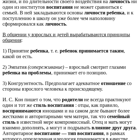
жизни, и по длительности своего воздействия на
личность
ни
один из институтов
воспитания
не может сравниться с
семьей. В ней закладываются основы
личности ребенка
, и к
поступлению в школу он уже более чем наполовину
сформировался как
личность
.
В общении у взрослых и детей вырабатываются принципы
общения
:
1) Принятие
ребенка
, т. е.
ребенок принимается таким
,
какой он есть.
2) Эмпатия
(сопереживание)
– взрослый смотрит глазами
ребенка на проблемы
, принимает его позицию.
3) Конгруэнтность. Предполагает адекватное
отношение
со
стороны взрослого человека к происходящему.
И. С. Кон пишет о том, что
родители
не всегда практикуют
один и тот же
стиль воспитания
: отцы, как правило,
воспринимаются
юношами и на самом деле бывают более
жесткими и авторитарными чем матери, так что
семейный
стиль
в известной мере компромиссный. Отец и мать могут
взаимно дополнять, а могут и подрывать
влияние друг друга
.
Авторитарное
воспитание — тип воспитания
, в рамках
которого определенная идеология принимается в качестве