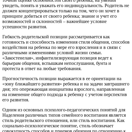
точной оценке особенностей своего ребенка, на умении
увидеть, понять и уважать его индивидуальность. Родитель не
должен концентрироваться только на том, чего он хочет в
принципе добиться от своего ребенка; знание и учет его
возможностей и склонностей – важнейшее условие
успешности развития.
Гибкость родительской позиции рассматривается как
готовность и способность изменения стиля общения, способов
воздействия на ребенка по мере его взросления и в связи с
различными изменениями условий жизни семьи.
«Закостенелая», инфантилизирующая позиция ведет к
барьерам общения, вспышкам непослушания, бунта и
протеста в ответ на любые требования.
Прогностичность позиции выражается в ее ориентации на
«зону ближайшего развития» ребенка и на задачи завтрашнего
дня; это опережающая инициатива взрослого, направленная
на изменение общего подхода к ребенку с учетом перспектив
его развития.
Одним из основных психолого-педагогических понятий для
Наделения различных типов семейного воспитания является
стиль родительского отношения, или стиль воспитания. Как
социально-психологическое понятие, стиль обозначает
совокупность способов и приемов общения по отношению к