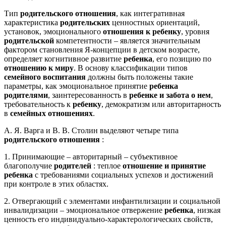
Тип
родительского отношения
, как интегративная
характеристика
родительских
ценностных ориентаций,
установок, эмоционального
отношения к ребенку
, уровня
родительской
компетентности – является значительным
фактором становления Я-концепции в детском возрасте,
определяет когнитивное развитие
ребенка
, его позицию по
отношению к миру
. В основу классификации типов
семейного воспитания
должны быть положены такие
параметры, как эмоциональное принятие
ребенка
родителями
, заинтересованность в
ребенке и забота о нем
,
требовательность к
ребенку
, демократизм или авторитарность
в
семейных отношениях
.
А. Я. Варга и В. В. Столин выделяют четыре типа
родительского отношения
:
1. Принимающие – авторитарный – субъективное
благополучие
родителей
: теплое
отношение и принятие
ребенка
с требованиями социальных успехов и достижений
при контроле в этих областях.
2. Отвергающий с элементами инфантилизации и социальной
инвалидизации – эмоциональное отвержение
ребенка
, низкая
ценность его индивидуально-характерологических свойств,