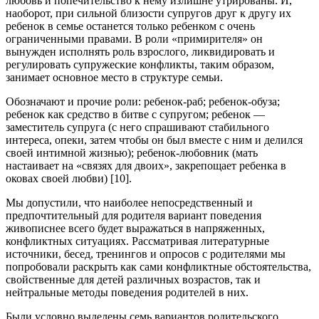
любовь и попечительство к нему излишне утрированы. И,
наоборот, при сильной близости супругов друг к другу их
ребенок в семье останется только ребенком с очень
ограниченными правами. В роли «примирителя» он
вынужден исполнять роль взрослого, ликвидировать и
регулировать супружеские конфликты, таким образом,
занимает основное место в структуре семьи.
Обозначают и прочие роли: ребенок-раб; ребенок-обуза;
ребенок как средство в битве с супругом; ребенок —
заместитель супруга (с него спрашивают стабильного
интереса, опеки, затем чтобы он был вместе с ним и делился
своей интимной жизнью); ребенок-любовник (мать
настаивает на «связях для двоих», закрепощает ребенка в
оковах своей любви) [10].
Мы допустили, что наиболее непосредственный и
предпочтительный для родителя вариант поведения
живописнее всего будет выражаться в напряженных,
конфликтных ситуациях. Рассматривая литературные
источники, бесед, тренингов и опросов с родителями мы
попробовали раскрыть как сами конфликтные обстоятельства,
свойственные для детей различных возрастов, так и
нейтральные методы поведения родителей в них.
Были условно выделены семь вариантов родительского