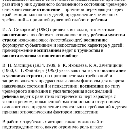
развития у них душевного болезненного состояния; чрезмерно
снисходительное
отношение
– причиной переходящей через
край эмоциональности у детей; предъявление чрезмерных
требований – причиной душевной слабости
ребенка
.
И. А. Сикорский
(1884)
пришел к выводам, что жестокое
воспитание
способствует возникновению у
ребенка чувства
страха
; изнеживающее
(расслабляющее)
воспитание
формирует субъективизм и непостоянство характера у детей;
пренебрежение
воспитанием
ведет к трудностям в
воспитательном отношении вообще
.
В. Н. Мясищев (1934, 1939, Е. К. Яковлева, Р. А. Зачепицкий
(1960, С. Г. Файнберг
(1967)
указывают на то, что
воспитание
в условиях строгих
, но противоречивых требований и
запретов является предрасполагающим фактором для невроза
навязчивых состояний и психастении;
воспитание
по типу
чрезмерного внимания и удовлетворения всех желаний
ребенка
ведет к развитию истерических черт характера с
эгоцентризмом, повышенной эмотивностью и отсутствием
самоконтроля; предъявление непосильных требований к детям
признан этиологическим фактором неврастении.
В работах зарубежных авторов также можно найти
подтверждение того, какую огромную роль играет