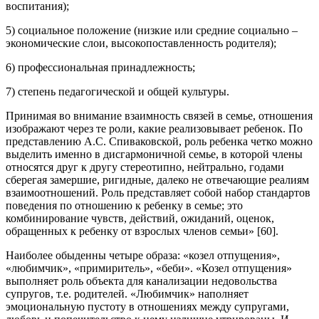
воспитания);
5) социальное положение (низкие или средние социально –
экономические слои, высокопоставленность родителя);
6) профессиональная принадлежность;
7) степень педагогической и общей культуры.
Принимая во внимание взаимность связей в семье, отношения
изображают через те роли, какие реализовывает ребенок. По
представлению А.С. Спиваковской, роль ребенка четко можно
выделить именно в дисгармоничной семье, в которой члены
относятся друг к другу стереотипно, нейтрально, годами
сберегая замершие, ригидные, далеко не отвечающие реалиям
взаимоотношений. Роль представляет собой набор стандартов
поведения по отношению к ребенку в семье; это
комбинирование чувств, действий, ожиданий, оценок,
обращенных к ребенку от взрослых членов семьи» [60].
Наиболее обыденны четыре образа: «козел отпущения»,
«любимчик», «примиритель», «беби». «Козел отпущения»
выполняет роль объекта для канализации недовольства
супругов, т.е. родителей. «Любимчик» наполняет
эмоциональную пустоту в отношениях между супругами,