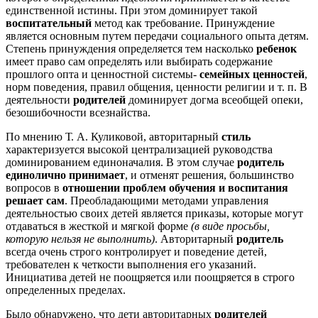
единственной истины. При этом доминирует такой
воспитательный
метод как требование. Принуждение
является основным путем передачи социального опыта детям.
Степень принуждения определяется тем насколько
ребенок
имеет право сам определять или выбирать содержание
прошлого опта и ценностной системы-
семейных ценностей
,
норм поведения, правил общения, ценности религии и т. п. В
деятельности
родителей
доминирует догма всеобщей опеки,
безошибочности всезнайства.
По мнению Т. А. Куликовой, авторитарный
стиль
характеризуется высокой централизацией руководства
доминированием единоначалия. В этом случае
родитель
единолично принимает
, и отменят решения, большинство
вопросов в
отношении проблем обучения и воспитания
решает сам
. Преобладающими методами управления
деятельностью своих детей является приказы, которые могут
отдаваться в жесткой и мягкой форме
(в виде просьбы,
которую нельзя не выполнить)
. Авторитарный
родитель
всегда очень строго контролирует и поведение детей,
требователен к четкости выполнения его указаний.
Инициатива детей не поощряется или поощряется в строго
определенных пределах.
Было обнаружено, что дети авторитарных
родителей