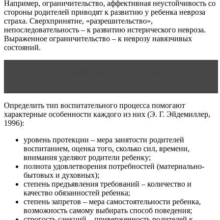
Например, ограничительство, аффективная неустойчивость со
стороны родителей приводят к развитию у ребенка невроза
страха. Сверхпринятие, «разрешительство»,
непоследовательность – к развитию истерического невроза.
Выраженное ограничительство – к неврозу навязчивых
состояний.
Читать статью
Особенность проведения «Круглого
стола» как форма работы с семей»
Определить тип воспитательного процесса помогают
характерные особенности каждого из них (Э. Г. Эйдемиллер,
1996):
уровень протекции – мера занятости родителей
воспитанием, оценка того, сколько сил, времени,
внимания уделяют родители ребенку;
полнота удовлетворения потребностей (материально-
бытовых и духовных);
степень предъявления требований – количество и
качество обязанностей ребенка;
степень запретов – мера самостоятельности ребенка,
возможность самому выбирать способ поведения;
строгость санкций – приверженность родителей к