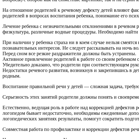
На отношение родителей к речевому дефекту детей влияют фак
родителей в вопросах воспитания ребенка, понимание его псих
Лечение ребенка с незначительными отклонениями в речевом р
физкультура, различные водные процедуры. Необходимо найти
При наличии у ребенка страха ни в коем случае нельзя смеятся
познавательных интересов. Не следует рассказывать на ночь в
Перед сном все резкие раздражители должны быть устранены.
Активное привлечение родителей к работе со своим ребенком 
Убедительно доказано, что родители при соответствующем руко
Недостатки речевого развития, возникнув и закрепившись в де
родным.
Воспитание правильной речи у детей — сложная задача, требу
Серьезность этих занятий родители должны понять и своеврем
Естественно, ведущая роль в работе над коррекцией дефектов 
логопедом бывает недостаточно, необходимы ежедневные допол
логопедических занятиях результаты, помогут сократить подго
Совместная работа по профилактике и коррекции дефектов речи