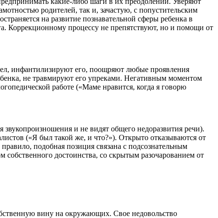
 предпринимать какие-либо шаги в их преодолении. Уверяют
рамотностью родителей, так и, зачастую, с попустительским
остраняется на развитие познавательной сферы ребенка в
уга. Коррекционному процессу не препятствуют, но и помощи от
слел, инфантилизируют его, поощряют любые проявления
ебенка, не травмируют его упреками. Негативным моментом
логопедической работе («Маме нравится, когда я говорю
 звукопроизношения и не видят общего недоразвития речи).
истов («Я был такой же, и что?»). Открыто отказываются от
правило, подобная позиция связана с подсознательным
ом собственного достоинства, со скрытым разочарованием от
собственную вину на окружающих. Свое недовольство