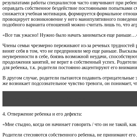
результатами работы специалистов часто озвучивают при ребе
оправдать собственное бездействие постоянными попытками сме
снижается учебная мотивация, формируется формальное отношен
провоцирует возникновение у него манипулятивного поведения
подобного варианта отношений можно считать лишь то, что агр
«Все так ужасно! Нужно было начать заниматься еще раньше…
Члены семьи чрезмерно переживают из-за речевых трудностей р
винят себя в том, что не предприняли мер еще раньше. Высказ
неуверенности в себе, боязнь возможной неудачи, способству
продолжения занятий, не верит в собственный успех. Родители
для ребенка, т.к. родители постоянно акцентируют его вниман
В другом случае, родители пытаются подавить отрицательные э
же возникает подсознательное чувство тревоги, он понимает, чт
Читать статью
Стихи на День семьи
4. Отвержение ребенка и его дефекта:
«Мне стыдно, когда он начинает говорить / что он не такой, ка
Родители стесняются собственного ребенка, не принимают его д