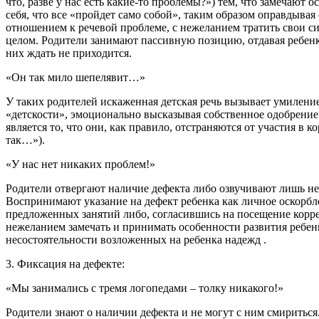
что, разве у нас есть какие-то проблемы?») тем, что замечаю
себя, что все «пройдет само собой», таким образом оправдывая
отношением к речевой проблеме, с нежеланием тратить свои си
целом. Родители занимают пассивную позицию, отдавая ребенка
них ждать не приходится.
«Он так мило шепелявит…»
У таких родителей искаженная детская речь вызывает умилени
«детскости», эмоционально высказывая собственное одобрени
является то, что они, как правило, отстраняются от участия в
так…»).
«У нас нет никаких проблем!»
Родители отвергают наличие дефекта либо озвучивают лишь не
Воспринимают указание на дефект ребенка как личное оскорбле
предложенных занятий либо, согласившись на посещение корре
нежеланием замечать и принимать особенности развития ребенк
несостоятельности возложенных на ребенка надежд .
3. Фиксация на дефекте:
«Мы занимались с тремя логопедами – толку никакого!»
Родители знают о наличии дефекта и не могут с ним смиритьс