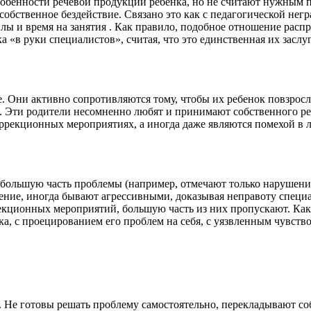
т особенности речевой продукции ребенка, но не считают нужным
 собственное бездействие. Связано это как с педагогической нег
лы и время на занятия . Как правило, подобное отношение распр
 «в руки специалистов», считая, что это единственная их засл
е. Они активно сопротивляются тому, чтобы их ребенок повзро
е. Эти родители несомненно любят и принимают собственного р
 коррекционных мероприятиях, а иногда даже являются помехой в 
большую часть проблемы (например, отмечают только нарушения
ние, иногда бывают агрессивными, доказывая неправоту специал
кционных мероприятий, большую часть из них пропускают. Как 
а, с проецированием его проблем на себя, с уязвленным чувств
я. Не готовы решать проблему самостоятельно, перекладывают 