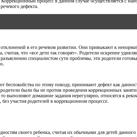
. Коррекционный процесс в данном случае осуществляется с на
речевого дефекта.
шения
т отклонений в его речевом развитии. Они привыкают к ненорм
, считая, что «все дети так говорят». Родители искренне удив
 разъяснении специалистом сути проблемы, эти родители готовы
ю.
т беспокойства по этому поводу, принимают дефект как данност
е, родители были бы не против проведения коррекционных заняти
, то выполняют домашние задания нерегулярно, относятся к рек
, без участия родителей в коррекционном процессе.
дностям своего ребенка, считая их обычными для детей данного