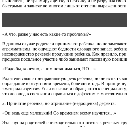
выполнять, не травмируя детскую психику и не разрушая свою
быстрыми и зависят во многом лишь от степени выраженности 
Читать статью
Проблемы неполных семей и пути их ре
«А что, разве у нас есть какие-то проблемы?»
В данном случае родители принимают ребенка, но не замечаю
аграмматизмы, не ощущают бедности словарного запаса ребенка
несовершенство речевой продукции ребенка. Как правило, при
процессе посильное участие либо занимают пассивную позици
«Надо бы, конечно, с ним позаниматься, НО…»
Родители слышат неправильную речь ребенка, но не испытываю
оправдание в отсутствии времени, болезни и т. д.. В принцип
«материализуется». Если все-таки и обращаются к специалисту
что логопед в состоянии справиться с дефектом самостоятельно
2. Принятие ребенка, но отрицание (недооценка) дефекта:
«Он ведь еще маленький! Со временем всему научится…»
Эта группа родителей снисходительно относится к речевым тру