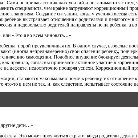
нке. Сами не прилагают никаких усилий и не занимаются с ним,
нить специалиста, чем крайне затрудняют коррекционный процес
ие к занятиям. Создание ситуации, когда у ученика всегда есть
: ребенок выстраивает отношения с родителями и педагогом в 
ессия и недовольство родителей направлены не на ребенка, а во 
» или «Это я во всем виновата…»
ебенка, порой преувеличивая их. В одном случае, взрослые пост
ывают (иногда непреднамеренно) свои опасения ребенку, подчерк
ют снижению самооценки. Подобное внушение блокирует деятель
, как правило, согласны принимать активное участие в коррекц
ие на дефекте, недостаточно поощряя успехи. Коррекционный пр
моции, стараются максимально помочь ребенку, их отношение к з
о что-то в нем не так, и, как следствие, испытывает состояние н
к другие дети…»
ефекта. Это может проявляться скрыто, когда родители держат н