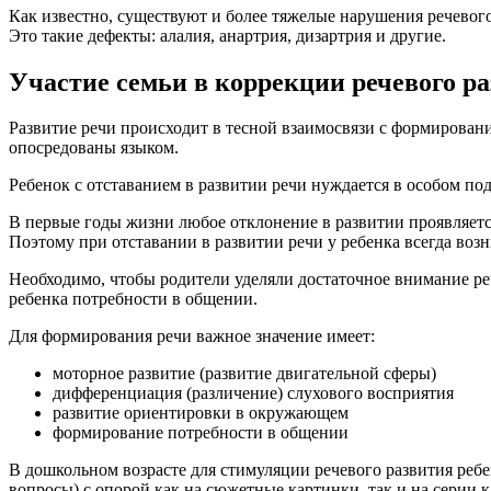
Как известно, существуют и более тяжелые нарушения речевог
Это такие дефекты: алалия, анартрия, дизартрия и другие.
Участие семьи в коррекции речевого р
Развитие речи происходит в тесной взаимосвязи с формирован
опосредованы языком.
Ребенок с отставанием в развитии речи нуждается в особом под
В первые годы жизни любое отклонение в развитии проявляетс
Поэтому при отставании в развитии речи у ребенка всегда во
Необходимо, чтобы родители уделяли достаточное внимание ре
ребенка потребности в общении.
Для формирования речи важное значение имеет:
моторное развитие (развитие двигательной сферы)
дифференциация (различение) слухового восприятия
развитие ориентировки в окружающем
формирование потребности в общении
В дошкольном возрасте для стимуляции речевого развития ребе
вопросы) с опорой как на сюжетные картинки, так и на серии к