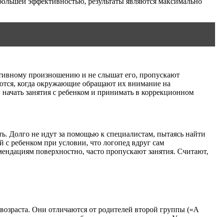
ибольшей эффективностью, результаты являются максимально
ативному произношению и не слышат его, пропускают
ляются, когда окружающие обращают их внимание на
 начать занятия с ребенком и принимать в коррекционном
ь. Долго не идут за помощью к специалистам, пытаясь найти
й с ребенком при условии, что логопед вдруг сам
омендациям поверхностно, часто пропускают занятия. Считают,
 возраста. Они отличаются от родителей второй группы («А