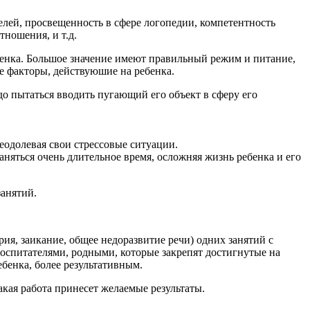
елей, просвещенность в сфере логопедии, компетентность
тношения, и т.д.
бенка. Большое значение имеют правильный режим и питание,
 факторы, действуюшие на ребенка.
адо пытаться вводить пугающий его объект в сферу его
еодолевая свои стрессовые ситуации.
аняться очень длительное время, осложняя жизнь ребенка и его
занятий.
ия, заикание, общее недоразвитие речи) одних занятий с
оспитателями, родными, которые закрепят достигнутые на
ебенка, более результативным.
акая работа принесет желаемые результаты.