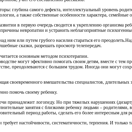
торы: глубина самого дефекта, интеллектуальный уровень родит
ологии, а также собственные особенности характера, семейные о
азвитии в первую очередь сводится к укреплению организма ре
 причины невропатии и устранить неблагоприятные психогенные
 над ним или путем грубого насилия стараться его преодолеть.Н
олшебные сказки, разрешать просмотр телепередач.
считается основным методом психотерапии.
водстве могут эфективно помогать своим детям, вместе с тем пр
тстве, преодолеваются с большим трудом. Иногда они могут сохр
ющая своевременного вмешательства специалистов, длительных 
енно помочь своему ребенку.
речи принадлежит логопеду. Но при тяжелых нарушениях (дизартр
нительные занятия с близкими ребенку людьми – родителями, в
товительный период работы, сделать его более интересным для р
 требует настойчивости, систематичности, терпения. И только т