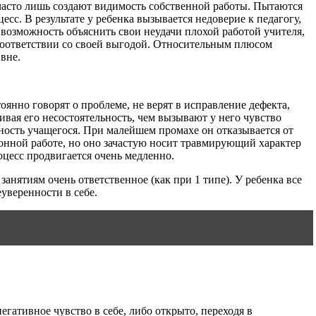
 часто лишь создают видимость собственной работы. Пытаются
с. В результате у ребенка вызывается недоверие к педагогу,
 возможность объяснить свои неудачи плохой работой учителя,
соответствии со своей выгодой. Относительным плюсом
вне.
оянно говорят о проблеме, не верят в исправление дефекта,
ивая его несостоятельность, чем вызывают у него чувство
ность учащегося. При малейшем промахе он отказывается от
ионной работе, но оно зачастую носит травмирующий характер
оцесс продвигается очень медленно.
анятиям очень ответственное (как при 1 типе). У ребенка все
еуверенности в себе.
егативное чувство в себе, либо открыто, переходя в