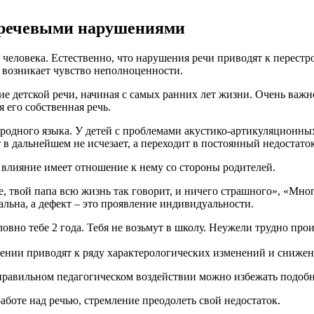
с речевыми нарушениями
м человека. Естественно, что нарушения речи приводят к перестр
 возникает чувство неполноценности.
ие детской речи, начиная с самых ранних лет жизни. Очень важн
 его собственная речь.
родного языка. У детей с проблемами акустико-артикуляционны
 в дальнейшем не исчезает, а переходит в постоянный недостат
 влияние имеет отношение к нему со стороны родителей.
 твой папа всю жизнь так говорит, и ничего страшного», «Много
альна, а дефект – это проявление индивидуальности.
овно тебе 2 года. Тебя не возьмут в школу. Неужели трудно про
чении приводят к ряду характерологических изменений и сниже
 правильном педагогическом воздействии можно избежать подоб
боте над речью, стремление преодолеть свой недостаток.