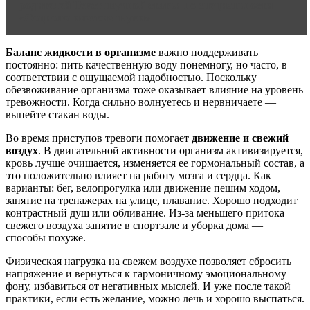
родителей Текст научной статьи по специальности
«Социологические науки»
Баланс жидкости в организме
важно поддерживать
постоянно: пить качественную воду понемногу, но часто, в
соответствии с ощущаемой надобностью. Поскольку
обезвоживание организма тоже оказывает влияние на уровень
тревожности. Когда сильно волнуетесь и нервничаете —
выпейте стакан воды.
Во время приступов тревоги помогает
движение и свежий
воздух
. В двигательной активности организм активизируется,
кровь лучше очищается, изменяется ее гормональный состав, а
это положительно влияет на работу мозга и сердца. Как
варианты: бег, велопрогулка или движение пешим ходом,
занятие на тренажерах на улице, плавание. Хорошо подходит
контрастный душ или обливание. Из-за меньшего притока
свежего воздуха занятие в спортзале и уборка дома —
способы похуже.
Физическая нагрузка на свежем воздухе позволяет сбросить
напряжение и вернуться к гармоничному эмоциональному
фону, избавиться от негативных мыслей. И уже после такой
практики, если есть желание, можно лечь и хорошо выспаться.