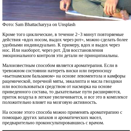
Фото: Sam Bhattacharyya on Unsplash
Кроме того циклические, в течение 2−3 минут повторяемые
действия «вдох носом, выдох через рот», можно сделать более
удобными индивидуально. К примеру, вдох и выдох через
нос. Или наоборот, через рот. Для восстановления
эмоционального контроля эти детали не принципиальны.
Малоизвестным способом является ароматерапия. Если в
тревожном состоянии натереть виски или переносицу
«вьетнамским бальзамом» на основе левоментола и камфоры
рацемической, перечной мяты, эвкалипта и масла гвоздики
или воспользоваться средством от насморка на основе
приведенного состава, то дыхательные пути расширяются,
приток воздуха в легкие увеличивается, и все это в комплексе
положительно влияет на мозговую активность.
На основе этого способа можно применять ароматерапию с
помощью других запахов и ароматических масел,
предварительно проконсультировавшись с врачом.