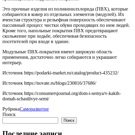
Это прочные изделия из поливинилхлорида (ПВХ), которые
собираются в ковер из отдельных элементов (модулей). Их
ячеистая структура и рельефная поверхность обеспечивают
пассивный процесс чистки обуви проходящих по ним людей.
Кроме того, напольные покрытия ПВХ предотвращают
скольжение при ходьбе, обеспечивая безопасность
посетителей при входе в здание.
Модульные ПВХ-покрытия имеют широкую область
применения, достаточно легко собираются и украшают
интерьер.
Источник
https://podarki-market.ru/catalog/product-435232/
Источник
https://novate.ru/blogs/230816/37686/
Источник
https://consumersjournal.org/dom-i-semya/v-kakih-
domah-schastlivye-semi/
Рубрика
Саморазвитие
Поиск
Поиск
Последние записи