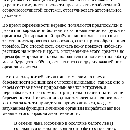
укрепить иммунитет, провести профилактику заболеваний
сердечнососудистой системы, отрегулировать артериальное
давление.
Во время беременности нередко появляются предпосылки к
развитию варикозной болезни из-за повышенной нагрузки на
организм. Дозированный приём льняного масла сохранит
эластичность кровеносных сосудов, снизит риск образования
тромбов. Его способность смягчать кожу поможет избежать
растяжек на животе и груди. Употребление этого средства во
время формирования плода положительно повлияет на работу
мозга будущего ребёнка, сетчатки глаз и других важнейших
органов и систем.
Не стоит злоупотреблять льняным маслом во время
беременности женщинам с угрозой выкидыша, так как оно в
своём составе имеет природный аналог эстрогена, а
переизбыток этого гормона отрицательно влияет на течение
беременности. Но зато природные эстрогены льняного масла
как нельзя кстати придутся во время климакса, когда с
затуханием функции яичников организм вырабатывает все
меньше этого гормона женственности.
В семени льна (особенно в оболочке белого льна)
содержится рекордное количество фитоэстрогенов,