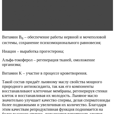
Читать статью
МУЖСКОЕ И ЖЕНСКОЕ
РЕПРОДУКТИВНОЕ ЗДОРОВЬЕ В УСЛОВИЯХ
СОВРЕМЕННОЙ ДЕМОГРАФИЧЕСКОЙ
СИТУАЦИИ В РОССИИ: ОСНОВНЫЕ ПРОБЛЕМЫ
И ВОЗМОЖНЫЕ ПУТИ ИХ РЕШЕНИЯ Текст
научной статьи по специальности «Науки о здоровье»
Витамин B
– обеспечение работы нервной и мочеполовой
6
системы, сохранение психоэмоционального равновесия;
Ниацин – выработка прогестерона;
Альфа-токоферол – регенерация тканей, омоложение
организма;
Витамин K – участие в процессе кроветворения.
Такой состав придаёт льняному маслу свойства мощного
природного антиоксиданта, так как его компоненты
восстанавливают клеточные мембраны, регенерируя стенки
клеток и восстанавливая их молодость. Льняное масло
значительно улучшает качество спермы, делая сперматозоиды
более подвижными и увеличивая их количество. Благодаря
этим качествам репродуктивная функция поднимается на
более высокую ступень, повышается вероятность зачатия