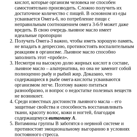
кислот, которые организм человека не способен
самостоятельно производить. Сложно получить их
достаточное количество с пищей. В основном из еды
усваивается Омега-6, но потребление пищи с
неправильным соотношением омега 3-6-9 может даже
вредить. В свою очередь льняное масло имеет
идеальные пропорции
Получать Омега-3 важно, чтобы иметь хорошую память,
не впадать в депрессию, противостоять воспалительным
реакциям в организме. Льняное масло способно
заполнить этот «пробел».
Несмотря на высокую долю жирных кислот в составе,
льняное масло – альтернатива, но она не заменит собой
полноценно рыбу и рыбий жир. Доказано, что
содержащиеся в рыбе омега-кислоты усваиваются
организмом легче. Поэтому важно питаться
разнообразно, и вопрос о недостатке полезных веществ
не возникнет.
Среди известных достоинств льняного масла – его
защитные свойства и способность восстанавливать
ткани, красоту волос, кожи и ногтей, благодаря
содержащемуся
витамину А
.
Витамины группы В заботятся о нервной системе и
противостоят эмоциональному выгоранию в условиях
постоянного стресса.