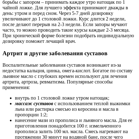
борьбы с запором – принимать каждое утро натощак по 1
чайной ложке. Для лучшего эффекта принимают дважды в
день: утром и перед сном. Через 5-7 дней дозировку
увеличивают до 1 столовой ложки. Курс длится 2 недели,
после делают перерыв на 2-3 недели. Если запоры мучают
часто, то можно проводить такие курсы каждые 2-3 месяца.
При хронической форме болезни подобрать индивидуальную
дозировку поможет лечащий врач.
Артрит и другие заболевания суставов
Воспалительные заболевания суставов возникают из-за
недостатка кальция, цинка, омега-кислот. Богатое по составу
льняное масло с глубоких времен используют для лечения
артрита, артроза, ревматизма. Популярные способы
применения:
внутрь по 1 столовой ложке утром натощак;
массаж суставов
с использованием теплой выжимки
льна или растирка смесью из керосина и масла в
пропорции 1:2;
нанесение мази из прополиса и льняного масла. Для ее
приготовления понадобится 100 г. измельченного
прополиса залить 100 мл. масла. Смесь нагревают на
протяжении 30 минут на водяной бане, после чего