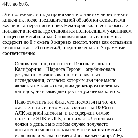
44% до 60%.
Эти полезные липиды проникают в организм через тонкий
кишечник после предварительной обработки ферментами
желчи в 12-перстной кишке. Некоторое количество омега-3
попадает в печень, где становится полноценным участником
процессов метаболизма. Столовая ложка льняного масла
содержит до 8 г омега-3 жирных кислот, тогда как остальные
кислоты, омега-6 и омега-9, представлены 2 и 3 граммами
соответственно.
Основательница института Герсона из штата
Калифорния – Шарлота Герсон – опубликовала
результаты организованных ею научных
исследований, согласно которым льняное масло
является не только ведущим донатором полезных
липидов, но и замедляет рост опухолевых клеток.
Надо отметить тот факт, что несмотря на то, что
омега-3 из льняного масла состоит на 100% из
АЛК жирной кислоты, и не содержит самые
полезные ЭПК и ДГК, принимая 1-3 столовых
ложки в день, вы в любом случае получаете
достаточно много пользы (чем отличается омега-3
из льняного масла от омега-3 из рыбьего жира? ➤).