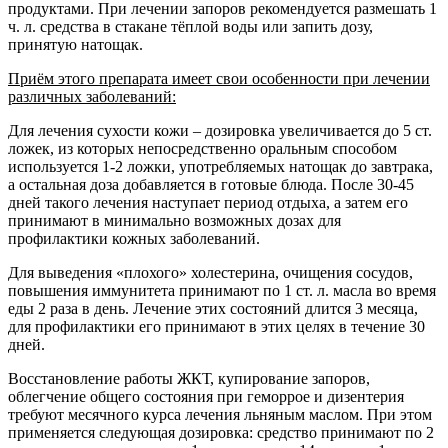
продуктами. При лечении запоров рекомендуется размешать 1
ч. л. средства в стакане тёплой воды или запить дозу,
принятую натощак.
Приём этого препарата имеет свои особенности при лечении
различных заболеваний:
Для лечения сухости кожи – дозировка увеличивается до 5 ст.
ложек, из которых непосредственно оральным способом
используется 1-2 ложки, употребляемых натощак до завтрака,
а остальная доза добавляется в готовые блюда. После 30-45
дней такого лечения наступает период отдыха, а затем его
принимают в минимально возможных дозах для
профилактики кожных заболеваний.
Для выведения «плохого» холестерина, очищения сосудов,
повышения иммунитета принимают по 1 ст. л. масла во время
еды 2 раза в день. Лечение этих состояний длится 3 месяца,
для профилактики его принимают в этих целях в течение 30
дней.
Восстановление работы ЖКТ, купирование запоров,
облегчение общего состояния при геморрое и дизентерия
требуют месячного курса лечения льняным маслом. При этом
применяется следующая дозировка: средство принимают по 2