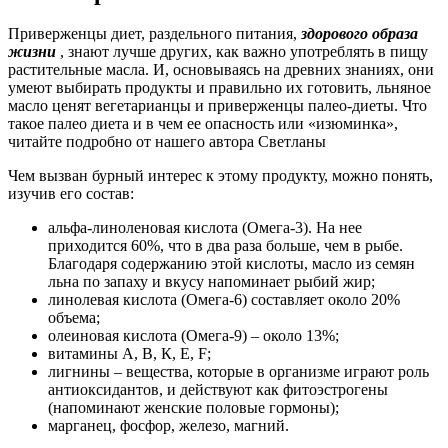
Приверженцы диет, раздельного питания,
здорового образа
жизни
, знают лучше других, как важно употреблять в пищу
растительные масла. И, основываясь на древних знаниях, они
умеют выбирать продукты и правильно их готовить, льняное
масло ценят вегетарианцы и приверженцы палео-диеты. Что
такое палео диета и в чем ее опасность или «изюминка»,
читайте подробно от нашего автора Светланы
Чем вызван бурный интерес к этому продукту, можно понять,
изучив его состав:
альфа-линоленовая кислота (Омега-3). На нее
приходится 60%, что в два раза больше, чем в рыбе.
Благодаря содержанию этой кислоты, масло из семян
льна по запаху и вкусу напоминает рыбий жир;
линолевая кислота (Омега-6) составляет около 20%
объема;
олеиновая кислота (Омега-9) – около 13%;
витамины А, В, К, Е, F;
лигнины – вещества, которые в организме играют роль
антиоксидантов, и действуют как фитоэстрогены
(напоминают женские половые гормоны);
марганец, фосфор, железо, магний.