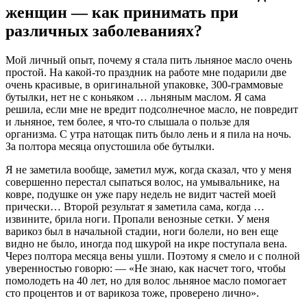
женщин — как принимать при
различных заболеваниях?
Мой личный опыт, почему я стала пить льняное масло очень
простой. На какой-то праздник на работе мне подарили две
очень красивые, в оригинальной упаковке, 300-граммовые
бутылки, нет не с коньяком … льняным маслом. Я сама
решила, если мне не вредит подсолнечное масло, не повредит
и льняное, тем более, я что-то слышала о пользе для
организма. С утра натощак пить было лень и я пила на ночь.
За полтора месяца опустошила обе бутылки.
Я не заметила вообще, заметил муж, когда сказал, что у меня
совершенно перестал сыпаться волос, на умывальнике, на
ковре, подушке он уже пару недель не видит частей моей
прически… Второй результат я заметила сама, когда …
извините, брила ноги. Пропали венозные сетки. У меня
варикоз был в начальной стадии, ноги болели, но вен еще
видно не было, иногда под шкурой на икре поступала вена.
Через полтора месяца вены ушли. Поэтому я смело и с полной
уверенностью говорю: ― «Не знаю, как насчет того, чтобы
помолодеть на 40 лет, но для волос льняное масло помогает
сто процентов и от варикоза тоже, проверено лично».