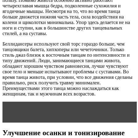
пользу. Помимо живота особенно активно работают
четырехглавая мышца бедра, подколенные сухожилия и
ягодичные мышцы. Несмотря на то, что во время танца
больше движется нижняя часть тела, сила воздействия на
колени и щиколотки минимальна. Упор здесь делается не на
ноги и ступни, как в большинстве других танцевальных
стилей, а на суставы.
Беллидансеры используют свой торс гораздо больше, чем
танцовщики балета, хипхоперы или чечеточники. Только
стиль джаз близок к восточным танцам по интенсивности и
типу движений. Люди, занимающиеся танцами живота,
обладают хорошим чувством равновесия, лучше чувствуют
свое тело и меньше испытывают проблемы с суставами. Во
время танца живота, при условии, что все движения сделаны
правильно, риск получить травму минимален.
Преимуществами этого танца можно наслаждаться как
женщинам, так и мужчинам всех возрастов.
Читать статью
Как подобрать драгоценные камни
для Весов?
Улучшение осанки и тонизирование