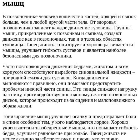
мышц
В позвоночнике человека количество костей, хрящей и связок
больше, чем в любой другой части тела. От здоровья
позвоночника зависит каждое движение туловища. Группы
мышц, прикрепленные к позвонкам и связкам, создают
движение как в позвоночных, так и в тазовых областях
туловища. Танец живота тонизирует и хорошо развивает эти
мышцы, улучшает гибкость суставов и является наиболее
безопасными для позвоночника.
Часто повторяющиеся движения бедрами, животом и всем
корпусом способствуют выработке синовиальной жидкости –
природной смазки для суставов. Когда движения
выполняются правильно, они помогают предотвратить
проблемы нижней части спины. Эти танцы снижают нагрузку
на спину, противодействуя постоянному сжатию позвоночных
дисков, которое происходит из-за сидения и малоподвижного
образа жизни.
Тонизирование мышц улучшает осанку и предотвращает боли
в спине особенно тем, у кого наблюдается лордоз. Хорошо
укрепляются и тазобедренные мышцы, что повышает гибкость
бедра, улучшает равновесие при ходьбе. Танец живота не
менее активно задействует руки и плечи, что отлично