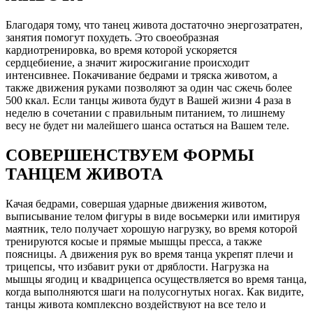
Благодаря тому, что танец живота достаточно энергозатратен,
занятия помогут похудеть. Это своеобразная
кардиотренировка, во время которой ускоряется
сердцебиение, а значит жиросжигание происходит
интенсивнее. Покачивание бедрами и тряска животом, а
также движения руками позволяют за один час сжечь более
500 ккал. Если танцы живота будут в Вашей жизни 4 раза в
неделю в сочетании с правильным питанием, то лишнему
весу не будет ни малейшего шанса остаться на Вашем теле.
СОВЕРШЕНСТВУЕМ ФОРМЫ
ТАНЦЕМ ЖИВОТА
Качая бедрами, совершая ударные движения животом,
выписывание телом фигуры в виде восьмерки или имитируя
маятник, тело получает хорошую нагрузку, во время которой
тренируются косые и прямые мышцы пресса, а также
поясницы. А движения рук во время танца укрепят плечи и
трицепсы, что избавит руки от дряблости. Нагрузка на
мышцы ягодиц и квадрицепса осуществляется во время танца,
когда выполняются шаги на полусогнутых ногах. Как видите,
танцы живота комплексно воздействуют на все тело и