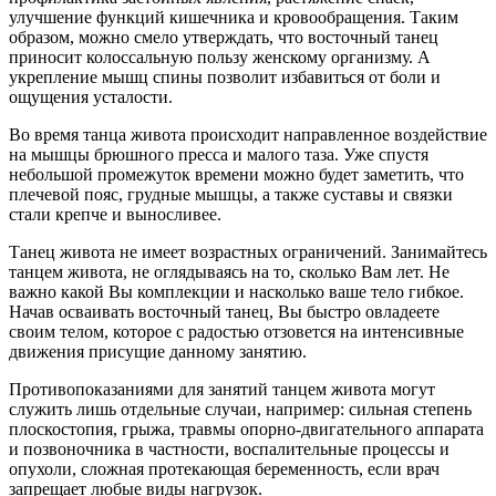
улучшение функций кишечника и кровообращения. Таким
образом, можно смело утверждать, что восточный танец
приносит колоссальную пользу женскому организму. А
укрепление мышц спины позволит избавиться от боли и
ощущения усталости.
Во время танца живота происходит направленное воздействие
на мышцы брюшного пресса и малого таза. Уже спустя
небольшой промежуток времени можно будет заметить, что
плечевой пояс, грудные мышцы, а также суставы и связки
стали крепче и выносливее.
Танец живота не имеет возрастных ограничений. Занимайтесь
танцем живота, не оглядываясь на то, сколько Вам лет. Не
важно какой Вы комплекции и насколько ваше тело гибкое.
Начав осваивать восточный танец, Вы быстро овладеете
своим телом, которое с радостью отзовется на интенсивные
движения присущие данному занятию.
Противопоказаниями для занятий танцем живота могут
служить лишь отдельные случаи, например: сильная степень
плоскостопия, грыжа, травмы опорно-двигательного аппарата
и позвоночника в частности, воспалительные процессы и
опухоли, сложная протекающая беременность, если врач
запрещает любые виды нагрузок.