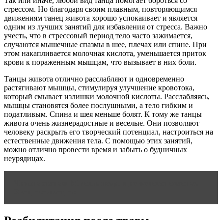
Так или иначе, любой вид танца помогает бороться со
стрессом. Но благодаря своим плавным, повторяющимся
движениям танец живота хорошо успокаивает и является
одним из лучших занятий для избавления от стресса. Важно
учесть, что в стрессовый период тело часто зажимается,
случаются мышечные спазмы в шее, плечах или спине. При
этом накапливается молочная кислота, уменьшается приток
крови к пораженным мышцам, что вызывает в них боли.
Танцы живота отлично расслабляют и одновременно
растягивают мышцы, стимулируя улучшение кровотока,
который смывает излишки молочной кислоты. Расслабляясь,
мышцы становятся более послушными, а тело гибким и
податливым. Спина и шея меньше болят. К тому же танцы
живота очень жизнерадостные и веселые. Они позволяют
человеку раскрыть его творческий потенциал, настроиться на
естественные движения тела. С помощью этих занятий,
можно отлично провести время и забыть о будничных
неурядицах.
Читать статью
Мысли, творящие женское счастье.
Экспресс-настрои