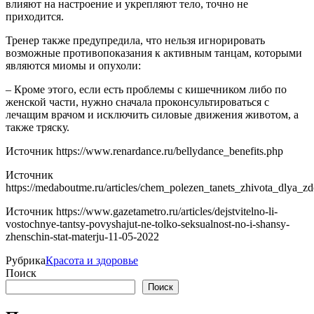
влияют на настроение и укрепляют тело, точно не
приходится.
Тренер также предупредила, что нельзя игнорировать
возможные противопоказания к активным танцам, которыми
являются миомы и опухоли:
– Кроме этого, если есть проблемы с кишечником либо по
женской части, нужно сначала проконсультироваться с
лечащим врачом и исключить силовые движения животом, а
также тряску.
Источник
https://www.renardance.ru/bellydance_benefits.php
Источник
https://medaboutme.ru/articles/chem_polezen_tanets_zhivota_dlya_z
Источник
https://www.gazetametro.ru/articles/dejstvitelno-li-
vostochnye-tantsy-povyshajut-ne-tolko-seksualnost-no-i-shansy-
zhenschin-stat-materju-11-05-2022
Рубрика
Красота и здоровье
Поиск
Поиск