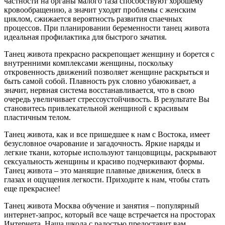
частности на органы малого таза способствуют хорошему
кровообращению, а значит уходят проблемы с женским
циклом, сжижается вероятность развития спаечных
процессов. При планировании беременности танец живота
идеальная профилактика для быстрого зачатия.
Танец живота прекрасно раскрепощает женщину и борется с
внутренними комплексами женщины, поскольку
откровенность движений позволяет женщине раскрыться и
быть самой собой. Плавность рук словно убаюкивает, а
значит, нервная система восстанавливается, что в свою
очередь увеличивает стрессоустойчивость. В результате Вы
становитесь привлекательной женщиной с красивым
пластичным телом.
Танец живота, как и все пришедшее к нам с Востока, имеет
безусловное очарование и загадочность. Яркие наряды и
легкие ткани, которые используют танцовщицы, раскрывают
сексуальность женщины и красиво подчеркивают формы.
Танец живота – это манящие плавные движения, блеск в
глазах и ощущения легкости. Приходите к нам, чтобы стать
еще прекраснее!
Танец живота Москва обучение и занятия – популярный
интернет-запрос, который все чаще встречается на просторах
Интернета. Наша школа с радостью предоставит вам