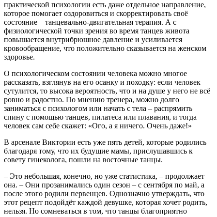
практической психологии есть даже отдельное направление,
которое помогает оздоровиться и скорректировать своё
состояние – танцевально-двигательная терапия. А с
физиологической точки зрения во время танцев живота
повышается внутрибрюшное давление и усиливается
кровообращение, что положительно сказывается на женском
здоровье.
О психологическом состоянии человека можно многое
рассказать, взглянув на его осанку и походку: если человек
сутулится, то высока вероятность, что и на душе у него не всё
ровно и радостно. По мнению тренера, можно долго
заниматься с психологом или начать с тела – распрямить
спину с помощью танцев, пилатеса или плавания, и тогда
человек сам себе скажет: «Ого, а я ничего. Очень даже!»
В арсенале Виктории есть уже пять детей, которые родились
благодаря тому, что их будущие мамы, прислушавшись к
совету гинеколога, пошли на восточные танцы.
– Это небольшая, конечно, но уже статистика, – продолжает
она. – Они прозанимались один сезон – с сентября по май, а
после этого родили первенцев. Однозначно утверждать, что
этот рецепт подойдёт каждой девушке, которая хочет родить,
нельзя. Но сомневаться в том, что танцы благоприятно