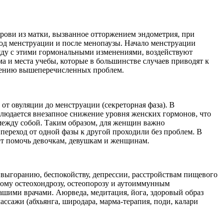
ови из матки, вызванное отторжением эндометрия, при
од менструации и после менопаузы. Начало менструации
яду с этими гормональными изменениями, воздействуют
 и места учебы, которые в большинстве случаев приводят к
шению вышеперечисленных проблем.
от овуляции до менструации (секреторная фаза). В
блюдается внезапное снижение уровня женских гормонов, что
между собой. Таким образом, для женщин важно
переход от одной фазы к другой проходили без проблем. В
ет помочь девочкам, девушкам и женщинам.
выгоранию, беспокойству, депрессии, расстройствам пищевого
ому остеохондрозу, остеопорозу и аутоиммунным
нашими врачами. Аюрведа, медитация, йога, здоровый образ
ссажи (абхьянга, широдара, марма-терапия, поди, калари