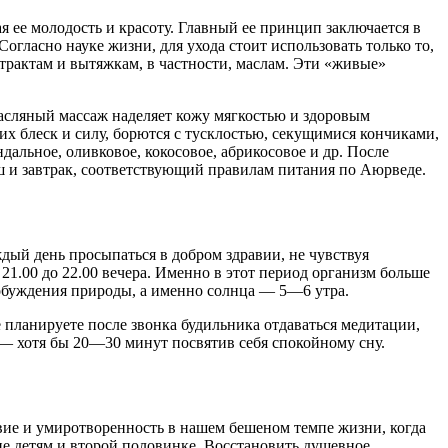
 ее молодость и красоту. Главный ее принцип заключается в
гласно науке жизни, для ухода стоит использовать только то,
страктам и вытяжкам, в частности, маслам. Эти «живые»
асляный массаж наделяет кожу мягкостью и здоровым
их блеск и силу, борются с тусклостью, секущимися кончиками,
льное, оливковое, кокосовое, абрикосовое и др. После
 и завтрак, соответствующий правилам питания по Аюрведе.
ждый день просыпаться в добром здравии, не чувствуя
 21.00 до 22.00 вечера. Именно в этот период организм больше
робуждения природы, а именно солнца — 5—6 утра.
е планируете после звонка будильника отдаваться медитации,
м — хотя бы 20—30 минут посвятив себя спокойному сну.
вие и умиротворенность в нашем бешеном темпе жизни, когда
ие детям и второй половинке. Восстановить душевное