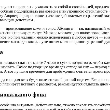
 учит и правильно ухаживать за собой и своей кожей, продлевая
собный поддерживать равновесие и внутреннюю стабильность. Со
ему Аюрведа придает такое значение добываемым из растений эк
ивающим действием.
 — промасливание кожи и волос. Абхьянга — так называемый м
менения и придает тонус. Маски с маслами для волос повышают 
ое, но при желании можно использовать и любое другое — минда
ение масла для кожи, а уже потом можно принять утренний душ
ра
исывает спать не менее 7 часов в сутки, но для того, чтобы ка
низовать. Самое подходящее время для отхода ко сну — период с
чи. А вот лучшим временем для пробуждения считается время п
 да и не для всех будет полезен такой ранний подъем. Если вы н
то планирует вставать с рассветом, рекомендуется отдыхать дне
ционального фона
особенно актуальна. Действительно, тяжело сохранять спокойст
невные задачи, а вечером еще найти в себе силы уделить вниман