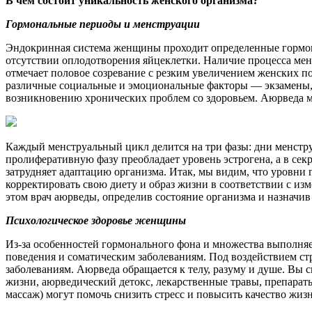
В чём состоит уникальность женского организма?
Гормональные периоды и менструации
Эндокринная система женщины проходит определенные гормон
отсутствии оплодотворения яйцеклетки. Наличие процесса мен
отмечает половое созревание с резким увеличением женских 
различные социальные и эмоциональные факторы — экзамены, п
возникновению хронических проблем со здоровьем. Аюрведа 
Каждый менструальный цикл делится на три фазы: дни менструа
пролиферативную фазу преобладает уровень эстрогена, а в се
затрудняет адаптацию организма. Итак, мы видим, что уровни
корректировать свою диету и образ жизни в соответствии с из
этом врач аюрведы, определив состояние организма и назнач
Психологическое здоровье женщины
Из-за особенностей гормонального фона и множества выполняе
поведения и соматическим заболеваниям. Под воздействием 
заболеваниям. Аюрведа обращается к телу, разуму и душе. Вы 
жизни, аюрведический детокс, лекарственные травы, препараты
массаж) могут помочь снизить стресс и повысить качество жи