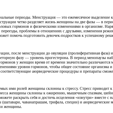
альные периоды. Менструация — это ежемесячное выделение кр
струации четко разделяет жизнь женщины на две фазы — в пери
половых гормонов и физическими изменениями в организме. Нар
ереезды, проблемы в отношениях с друзьями, изменения режима
может помочь подготовить девочек-подростков к успешному ре
ции, после менструации до овуляции (пролиферативная фаза) и 
креторную фазу — уровень прогестерона. В период менопаузы на
 гормонов у женщин время от времени значительно различаются 
менениями уровня гормонов, чтобы общее состояние организма и 
ив соответствующие аюрведические процедуры и препараты смож
мых ими ролей женщины склонны к стрессу. Стресс приводит к 
стресса женщины склонны к ожирению, мышечным спазмам, шейн
сможете раскрыть себя и достичь исцеления «изнутри» вместе с 
 (шатавари, чаванапрашам, трифала, специи) и аюрведические ма
зни женщины.