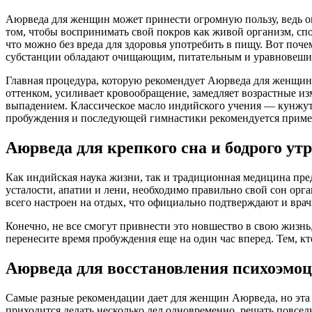
Аюрведа для женщин может принести огромную пользу, ведь она
том, чтобы воспринимать свой покров как живой организм, спо
что можно без вреда для здоровья употребить в пищу. Вот поч
субстанции обладают очищающим, питательным и уравновеш
Главная процедура, которую рекомендует Аюрведа для женщин
оттенком, усиливает кровообращение, замедляет возрастные из
выпадением. Классическое масло индийского учения — кунжутн
пробуждения и последующей гимнастики рекомендуется примен
Аюрведа для крепкого сна и бодрого ут
Как индийская наука жизни, так и традиционная медицина предп
усталости, апатии и лени, необходимо правильно свой сон орга
всего настроен на отдых, что официально подтверждают и вра
Конечно, не все смогут привнести это новшество в свою жизнь,
перенесите время пробуждения еще на один час вперед. Тем, к
Аюрведа для восстановления психоэмо
Самые разные рекомендации дает для женщин Аюрведа, но эта 
приходится делать несколько дел одновременно, решать повсед