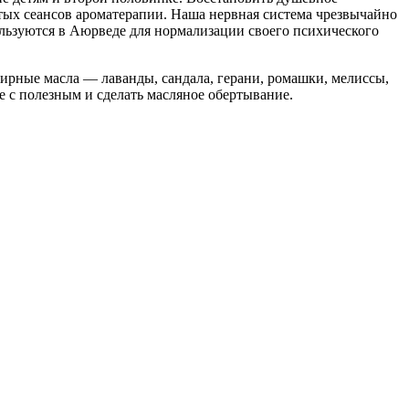
стых сеансов ароматерапии. Наша нервная система чрезвычайно
ользуются в Аюрведе для нормализации своего психического
фирные масла — лаванды, сандала, герани, ромашки, мелиссы,
е с полезным и сделать масляное обертывание.