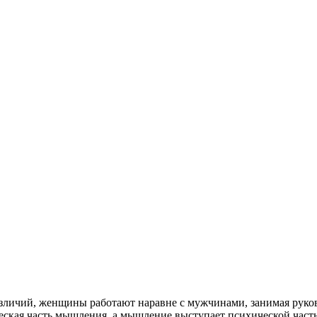
различий, женщины работают наравне с мужчинами, занимая рук
еская часть мышления, а мышление выступает психической час