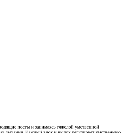
оводящие посты и занимаясь тяжелой умственной
тью дыхания. Каждый вдох и выдох регулирует умственную