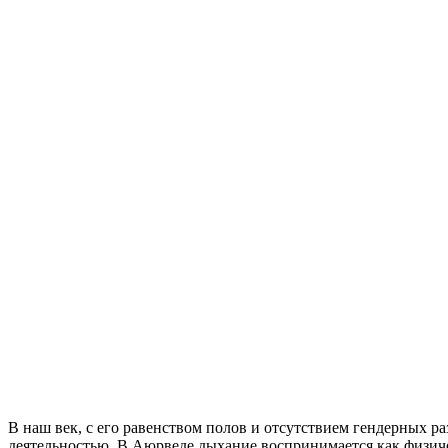
В наш век, с его равенством полов и отсутствием гендерных 
деятельностью. В Аюрведе дыхание воспринимается как физич