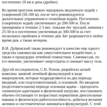
постепенно 10 км в день (дробно).
Во время прогулок можно чередовать медленную ходьбу с
ускоренной (50-100 м), после чего рекомендуются
дыхательные упражнения и спокойная ходьба. Постепенно
ускоренную ходьбу увеличивают до 200-500 м. После
тренировки в течение 2-3 мес. показан бег трусцой, начиная с
25-50 м и постепенно увеличивая до 300-500 м за счет
нескольких пробежек в течение дня. Бег разрешается в любое
время дня, а также вечером.
В.И. Дубровский также рекомендует в качестве еще одного
средства самомассаж как самостоятельное воздействие, а
также в процедурах лечебной гимнастики. Самомассаж, по
его мнению, увеличивает энерготраты и снижает массу тела.
Другой исследователь, С.Н. Попов, разработал целый
комплекс занятий лечебной физкультурой в виде
макроциклов, которые подразделяются на два периода
вводный, или подготовительный, и основной. Во вводном
(подготовительном) периоде основная задача – преодолеть
сниженную адаптацию к физической нагрузке, восстановить
обычно отстающие от возрастных нормативов двигательные
навыки и физическую работоспособность, добиться желания
активно и систематически заниматься физкультурой. С этой