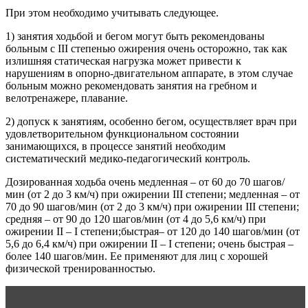
При этом необходимо учитывать следующее.
1) занятия ходьбой и бегом могут быть рекомендованы
больным с III степенью ожирения очень осторожно, так как
излишняя статическая нагрузка может привести к
нарушениям в опорно-двигательном аппарате, в этом случае
больным можно рекомендовать занятия на гребном и
велотренажере, плавание.
2) допуск к занятиям, особенно бегом, осуществляет врач при
удовлетворительном функциональном состоянии
занимающихся, в процессе занятий необходим
систематический медико-педагогический контроль.
Дозированная ходьба очень медленная – от 60 до 70 шагов/
мин (от 2 до 3 км/ч) при ожирении ІІІ степени; медленная – от
70 до 90 шагов/мин (от 2 до 3 км/ч) при ожирении ІІІ степени;
средняя – от 90 до 120 шагов/мин (от 4 до 5,6 км/ч) при
ожирении ІІ – І степени;быстрая– от 120 до 140 шагов/мин (от
5,6 до 6,4 км/ч) при ожирении ІІ – І степени; очень быстрая –
более 140 шагов/мин. Ее применяют для лиц с хорошей
физической тренированностью.
Читать статью
Аэробика для похудения в домашних