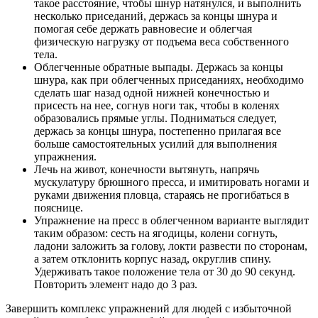
такое расстояние, чтобы шнур натянулся, и выполнить
несколько приседаний, держась за концы шнура и
помогая себе держать равновесие и облегчая
физическую нагрузку от подъема веса собственного
тела.
Облегченные обратные выпады. Держась за концы
шнура, как при облегченных приседаниях, необходимо
сделать шаг назад одной нижней конечностью и
присесть на нее, согнув ноги так, чтобы в коленях
образовались прямые углы. Подниматься следует,
держась за концы шнура, постепенно прилагая все
больше самостоятельных усилий для выполнения
упражнения.
Лечь на живот, конечности вытянуть, напрячь
мускулатуру брюшного пресса, и имитировать ногами и
руками движения пловца, стараясь не прогибаться в
пояснице.
Упражнение на пресс в облегченном варианте выглядит
таким образом: сесть на ягодицы, колени согнуть,
ладони заложить за голову, локти развести по сторонам,
а затем отклонить корпус назад, округлив спину.
Удерживать такое положение тела от 30 до 90 секунд.
Повторить элемент надо до 3 раз.
Завершить комплекс упражнений для людей с избыточной