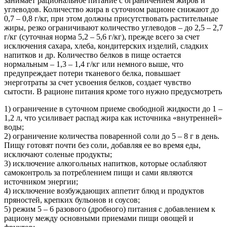
занимает рациональное питание с ограничением жиров и
углеводов. Количество жира в суточном рационе снижают до
0,7 – 0,8 г/кг, при этом должны присутствовать растительные
жиры, резко ограничивают количество углеводов – до 2,5 – 2,7
г/кг (суточная норма 5,2 – 5,6 г/кг), прежде всего за счет
исключения сахара, хлеба, кондитерских изделий, сладких
напитков и др. Количество белков в пище остается
нормальным – 1,3 – 1,4 г/кг или немного выше, что
предупреждает потери тканевого белка, повышает
энерготраты за счет усвоения белков, создает чувство
сытости. В рационе питания кроме того нужно предусмотреть
1) ограничение в суточном приеме свободной жидкости до 1 –
1,2 л, что усиливает распад жира как источника «внутренней»
воды;
2) ограничение количества поваренной соли до 5 – 8 г в день.
Пищу готовят почти без соли, добавляя ее во время еды,
исключают соленые продукты;
3) исключение алкогольных напитков, которые ослабляют
самоконтроль за потреблением пищи и сами являются
источником энергии;
4) исключение возбуждающих аппетит блюд и продуктов
пряностей, крепких бульонов и соусов;
5) режим 5 – 6 разового (дробного) питания с добавлением к
рациону между основными приемами пищи овощей и