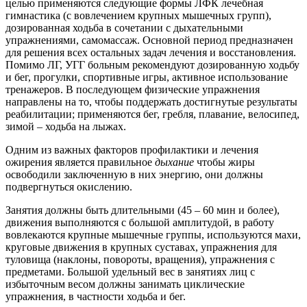
целью применяются следующие формы ЛФК лечебная
гимнастика (с вовлечением крупных мышечных групп),
дозированная ходьба в сочетании с дыхательными
упражнениями, самомассаж. Основной период предназначен
для решения всех остальных задач лечения и восстановления.
Помимо ЛГ, УГГ больным рекомендуют дозированную ходьбу
и бег, прогулки, спортивные игры, активное использование
тренажеров. В последующем физические упражнения
направлены на то, чтобы поддержать достигнутые результаты
реабилитации; применяются бег, гребля, плавание, велосипед,
зимой – ходьба на лыжах.
Одним из важных факторов профилактики и лечения
ожирения является правильное
дыхание
чтобы жиры
освободили заключенную в них энергию, они должны
подвергнуться окислению.
Занятия должны быть длительными (45 – 60 мин и более),
движения выполняются с большой амплитудой, в работу
вовлекаются крупные мышечные группы, используются махи,
круговые движения в крупных суставах, упражнения для
туловища (наклоны, повороты, вращения), упражнения с
предметами. Большой удельный вес в занятиях лиц с
избыточным весом должны занимать циклические
упражнения, в частности ходьба и бег.