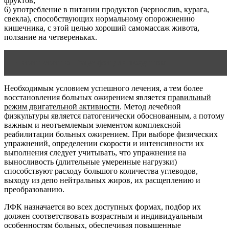
фруктов;
6) употребление в питании продуктов (чернослив, курага,
свекла), способствующих нормальному опорожнению
кишечника, с этой целью хороший самомассаж живота,
ползание на четвереньках.
Читать статью
Тонус фит для похудения
Необходимым условием успешного лечения, а тем более
восстановления больных ожирением является
правильный
режим двигательной активности
. Метод лечебной
физкультуры является патогенически обоснованным, а потому
важным и неотъемлемым элементом комплексной
реабилитации больных ожирением. При выборе физических
упражнений, определении скорости и интенсивности их
выполнения следует учитывать, что упражнения на
выносливость (длительные умеренные нагрузки)
способствуют расходу большого количества углеводов,
выходу из депо нейтральных жиров, их расщеплению и
преобразованию.
ЛФК назначается во всех доступных формах, подбор их
должен соответствовать возрастным и индивидуальным
особенностям больных, обеспечивая повышенные