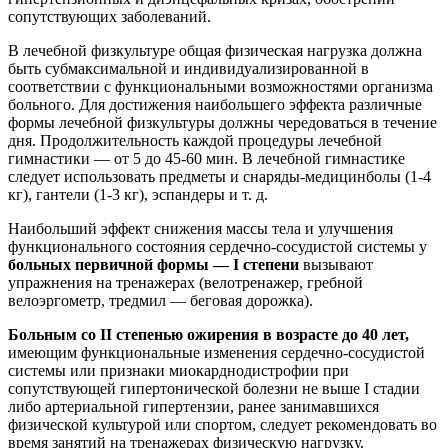
сопутствующих заболеваний.
В лечебной физкультуре общая физическая нагрузка должна
быть субмаксимальной и индивидуализированной в
соответствии с функциональными возможностями организма
больного. Для достижения наибольшего эффекта различные
формы лечебной физкультуры должны чередоваться в течение
дня. Продолжительность каждой процедуры лечебной
гимнастики — от 5 до 45-60 мин. В лечебной гимнастике
следует использовать предметы и снаряды-медицинболы (1-4
кг), гантели (1-3 кг), эспандеры и т. д.
Наибольший эффект снижения массы тела и улучшения
функционального состояния сердечно-сосудистой системы у
больных первичной формы — I степени
вызывают
упражнения на тренажерах (велотренажер, гребной
велоэргометр, тредмил — беговая дорожка).
Больным со II степенью ожирения в возрасте до 40 лет,
имеющим функциональные изменения сердечно-сосудистой
системы или признаки миокарднодистрофии при
сопутствующей гипертонической болезни не выше I стадии
либо артериальной гипертензии, ранее занимавшихся
физической культурой или спортом, следует рекомендовать во
время занятий на тренажерах физическую нагрузку,