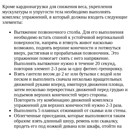
Кроме кардионагрузки для снижения веса, укрепления
мускулатуры и упругости тела необходимо выполнять
комплекс упражнений, в который должны входить следующие
элементы:
Вытяжение позвоночного столба. Для его выполнения
необходимо встать спиной к устойчивой вертикальной
поверхности, напрячь и втянуть живот насколько
возможно, поднять верхние конечности и потянуться
вверх, растягивая и прорабатывая позвоночник. Это
упражнение помогает снять с него напряжение.
Выполнять вытяжение нужно в течение 20 секунд,
повторив элемент 2-3 раза за одну фитнес-тренировку.
Взять гантели весом до 2 кг или бутылки с водой или
песком и выполнить сначала несколько вращательных
движений руками вперед, имитируя движения пловца,
затем несколько перекрестных движений перед грудью и
подъемов верхних конечностей через стороны.
Повторить эту комбинацию движений комплекса
упражнений для верхних конечностей нужно 2-3 раза.
Выполнить 5 плавных отжиманий от скамьи или стены.
Облегченные приседания, которые выполняются таким
образом: взять длинный шнур, ремень или скакалку,
продеть его под ножкой дивана или шкафа, отойти на