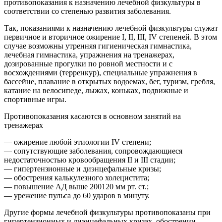
противопоказания к назначению лечебной физкультуры в
соответствии со степенью развития заболевания.
Так, показаниями к назначению лечебной физкультуры служат
первичное и вторичное ожирение I, II, III, IV степеней. В этом
случае возможны утренняя гигиеническая гимнастика,
лечебная гимнастика, упражнения на тренажерах,
дозированные прогулки по ровной местности и с
восхождениями (терренкур), специальные упражнения в
бассейне, плавание в открытых водоемах, бег, туризм, гребля,
катание на велосипеде, лыжах, коньках, подвижные и
спортивные игры.
Противопоказания касаются в основном занятий на
тренажерах
— ожирение любой этиологии IV степени;
— сопутствующие заболевания, сопровождающиеся
недостаточностью кровообращения II и III стадии;
— гипертензионные и диэнцефальные кризы;
— обострения калькулезного холецистита;
— повышение АД выше 200120 мм рт. ст.;
— урежение пульса до 60 ударов в минуту.
Другие формы лечебной физкультуры противопоказаны при
гипертензионных и диэнцефальных кризах, обострении