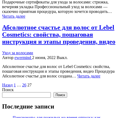
Подарочные сертификаты для ухода за волосами: стрижка,
вечерняя укладка Профессиональный уход за волосами —
сказочно приятная процедура, которую хочется проводить…
Читать далее
Абсолютное счастье для волос от Lebel
Cosmetics: свойства, пошаговая
инструкция и этапы проведения, видео
Уход за волосами
Автор
ewermind
2 июня, 2022
Выкл.
Абсолютное счастье для волос от Lebel Cosmetics: свойства,
пошаговая инструкция и этапы проведения, видео Процедура
Абсолютное счастье для волос создана…
Читать далее
Пагинация
Назад
1
…
26
27
Поиск
записей
Поиск
Последние записи
Пансионаты для пожилых на время отпуска: как