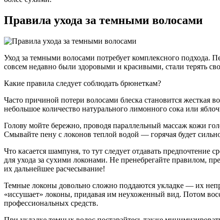
Правила ухода за темными волосами
Уход за темными волосами потребует комплексного подхода. П
совсем недавно были здоровыми и красивыми, стали терять св
Какие правила следует соблюдать брюнеткам?
Часто причиной потери волосами блеска становится жесткая во
небольшое количество натурального лимонного сока или яблоч
Голову мойте бережно, проводя параллельный массаж кожи голо
Смывайте пену с локонов теплой водой — горячая будет сильн
Что касается шампуня, то тут следует отдавать предпочтение 
для ухода за сухими локонами. Не пренебрегайте правилом, п
их дальнейшее расчесывание!
Темные локоны довольно сложно поддаются укладке — их непр
«иссушает» локоны, придавая им неухоженный вид. Потом восс
профессиональных средств.
При укладке темных волос постарайтесь также минимизировать 