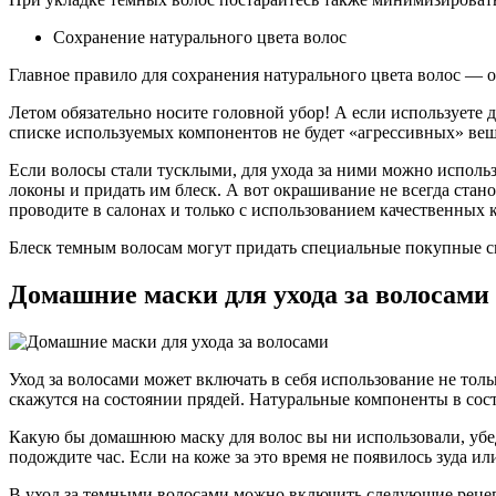
Сохранение натурального цвета волос
Главное правило для сохранения натурального цвета волос — о
Летом обязательно носите головной убор! А если используете 
списке используемых компонентов не будет «агрессивных» вещ
Если волосы стали тусклыми, для ухода за ними можно исполь
локоны и придать им блеск. А вот окрашивание не всегда стан
проводите в салонах и только с использованием качественных 
Блеск темным волосам могут придать специальные покупные сы
Домашние маски для ухода за волосами
Уход за волосами может включать в себя использование не тол
скажутся на состоянии прядей. Натуральные компоненты в сост
Какую бы домашнюю маску для волос вы ни использовали, убеди
подождите час. Если на коже за это время не появилось зуда и
В уход за темными волосами можно включить следующие реце