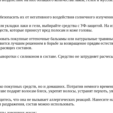
безопасить их от негативного воздействия солнечного излучения
для укладки лаки и гели, выбирайте средства с УФ-защитой. На 
еств, которые принесут вред полосам и коже головы.
зовать покупные оттеночные бальзамы или натуральные травяны
овится лучшим решением в борьбе за возвращение прядям естеств
красящих составов.
воротки с силиконом в составе. Средство не затрудняет расчес
ько покупных средств, но и домашних. Потратив немного времен
аве подарят волосам блеск, укрепят волосы, устранят перхоть, 
тесь, что она не вызывает аллергических реакций. Нанесите на
ли раздражения, состав можно использовать.
пты домашних масок: