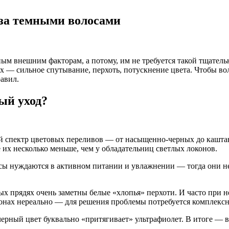
за темными волосами
ным внешним факторам, а потому, им не требуется такой тщател
х — сильное спутывание, перхоть, потускнение цвета. Чтобы во
авил.
ый уход?
й спектр цветовых переливов — от насыщенно-черных до кашта
 их несколько меньше, чем у обладательниц светлых локонов.
ы нуждаются в активном питании и увлажнении — тогда они не 
ых прядях очень заметны белые «хлопья» перхоти. И часто при 
конах нереально — для решения проблемы потребуется комплексн
 черный цвет буквально «притягивает» ультрафиолет. В итоге —