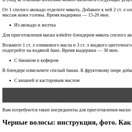
От 1 спелого авокадо отделите мякоть. Добавьте к ней 2 ст. л
массаж кожи головы. Время выдержки — 15-20 мин.
Из авокадо и желтка
Для приготовления маски взбейте блендером мякоть спелого ав
Возьмите 1 ст. л оливкового масла и 3 ст. л жидкого цветоч
подогрейте на водяной бане. Время выдержки — 30 мин.
С бананом и кефиром
В блендере измельчите спелый банан. К фруктовому пюре доба
С вишней и касторовым маслом
Читать статью
Итоги 2020: лучший уход за осветлённым
Вам потребуются такие ингредиенты для приготовления маски — 
Черные волосы: инструкция, фото. Как