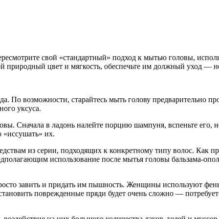
ересмотрите свой «стандартный» подход к мытью головы, исполь
ой природный цвет и мягкость, обеспечьте им должный уход — н
да. По возможности, старайтесь мыть голову предварительно пр
ного уксуса.
вы. Сначала в ладонь налейте порцию шампуня, вспеньте его, н
о «иссушать» их.
средствам из серии, подходящих к конкретному типу волос. Как
редполагающим использование после мытья головы бальзама-опо
осто завить и придать им пышность. Женщины используют фены
тановить поврежденные пряди будет очень сложно — потребуетс
воздействие на них большого количества лаков, гелей и муссов