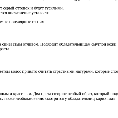
т серый оттенок и будут тусклыми.
ется впечатление усталости.
амые популярные из них.
а синеватым отливом. Подходит обладательницам смуглой кожи. 
раста.
етом волос принято считать страстными натурами, которые спос
ным и красивым. Два цвета создают особый образ, который под
с, также необыкновенно смотрится у обладательниц карих глаз.