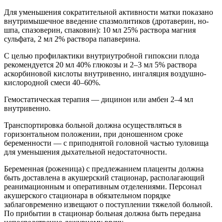
Для уменьшения сократительной активности матки показано
внутримышечное введение спазмолитиков (дротаверин, но-
шпа, спазоверин, спаковин): 10 мл 25% раствора магния
сульфата, 2 мл 2% раствора папаверина.
С целью профилактики внутриутробной гипоксии плода
рекомендуется 20 мл 40% глюкозы и 2–3 мл 5% раствора
аскорбиновой кислоты внутривенно, ингаляция воздушно-
кислородной смеси 40–60%.
Гемостатическая терапия — дицинон или амбен 2–4 мл
внутривенно.
Транспортировка больной должна осуществляться в
горизонтальном положении, при доношенном сроке
беременности — с приподнятой головной частью туловища
для уменьшения дыхательной недостаточности.
Беременная (роженица) с предлежанием плаценты должна
быть доставлена в акушерский стационар, располагающий
реанимационным и оперативным отделениями. Персонал
акушерского стационара в обязательном порядке
заблаговременно извещают о поступлении тяжелой больной.
По прибытии в стационар больная должна быть передана