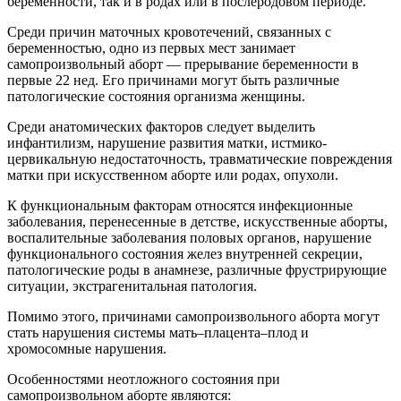
беременности, так и в родах или в послеродовом периоде.
Среди причин маточных кровотечений, связанных с
беременностью, одно из первых мест занимает
самопроизвольный аборт — прерывание беременности в
первые 22 нед. Его причинами могут быть различные
патологические состояния организма женщины.
Среди анатомических факторов следует выделить
инфантилизм, нарушение развития матки, истмико-
цервикальную недостаточность, травматические повреждения
матки при искусственном аборте или родах, опухоли.
К функциональным факторам относятся инфекционные
заболевания, перенесенные в детстве, искусственные аборты,
воспалительные заболевания половых органов, нарушение
функционального состояния желез внутренней секреции,
патологические роды в анамнезе, различные фрустрирующие
ситуации, экстрагенитальная патология.
Помимо этого, причинами самопроизвольного аборта могут
стать нарушения системы мать–плацента–плод и
хромосомные нарушения.
Особенностями неотложного состояния при
самопроизвольном аборте являются: