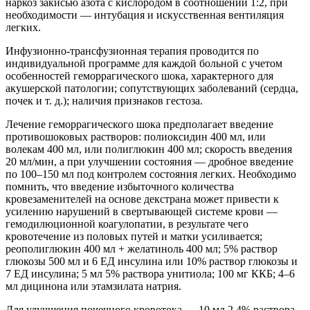
наркоз закисью азота с кислородом в соотношении 1:2, при
необходимости — интубация и искусственная вентиляция
легких.
Инфузионно-трансфузионная терапия проводится по
индивидуальной программе для каждой больной с учетом
особенностей геморрагического шока, характерного для
акушерской патологии; сопутствующих заболеваний (сердца,
почек и т. д.); наличия признаков гестоза.
Лечение геморрагического шока предполагает введение
противошоковых растворов: полиоксидин 400 мл, или
волекам 400 мл, или полиглюкин 400 мл; скорость введения
20 мл/мин, а при улучшении состояния — дробное введение
по 100–150 мл под контролем состояния легких. Необходимо
помнить, что введение избыточного количества
кровезаменителей на основе декстрана может привести к
усилению нарушений в свертывающей системе крови —
гемодилюционной коагулопатии, в результате чего
кровотечение из половых путей и матки усиливается;
pеополиглюкин 400 мл + желатиноль 400 мл; 5% раствор
глюкозы 500 мл и 6 ЕД инсулина или 10% раствор глюкозы и
7 ЕД инсулина; 5 мл 5% раствора унитиола; 100 мг ККБ; 4–6
мл дицинона или этамзилата натрия.
Для улучшения почечного кровотока — 10 мл 2,4% раствора