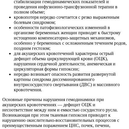
стабилизации гемодинамических показателей и
проведения инфузионно-трансфузионной терапии в
полном объеме;
кровопотеря нередко сочетается с резко выраженным
болевым синдромом;
особенности патофизиологических изменений в
организме беременных женщин приводят к быстрому
истощению компенсаторно-защитных механизмов,
особенно у беременных с осложненным течением родов,
поздним гестозом;
для акушерских кровотечений характерны острый
дефицит объема циркулирующей крови (ОЦК),
нарушения сердечной деятельности, анемическая и
циркуляторная формы гипоксии;
нередко возникает опасность развития развернутой
картины синдрома диссеминированного
внутрисосудистого свертывания (ДВС) и массивного
кровотечения.
Основные причины нарушения гемодинамики при
акушерских кровотечениях — дефицит ОЦК и
несоответствие между ним и емкостью сосудистого русла.
Возникающая при этом тканевая гипоксия приводит к
нарушению окислительно-восстановительных процессов с
преимущественным поражением ЦНС, почек, печени,