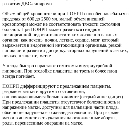
развития ДВС-синдрома.
Объем общей кровопотери при ПОНРП способен колебаться в
пределах от 600 до 2500 мл, малый объем внешней
кровопотери может не соответствовать тяжести состояния
больной. При ПОНРП может развиться синдром
полиорганной недостаточности таких жизненно важных
органов, как печень, почки, легкие, сердце, мозг, который
выражается в эндогенной интоксикации организма, резкой
гипоксии и развитии дисциркуляторных нарушений в легких,
почках, плаценте, матке.
У плода быстро нарастают симптомы внутриутробной
гипоксии. При отслойке плаценты на треть и более плод
всегда погибает.
ПОНРП дифференцируют с предлежанием плаценты,
разрывом матки и другими состояниями,
сопровождающимися болью в животе (острый аппендицит).
При предлежании плаценты отсутствуют болезненность и
напряжение матки, доступны для пальпации части плода,
обычно не нарушена его жизнедеятельность. При разрыве
матки в анамнезе есть указания на осложненные аборты,
роды, перенесенные операции на матке.