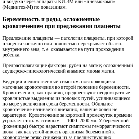
и воздуха через аппараты КИ-3М или «пневмокомп»
(Мединтех-М) по показаниям.
Беременность и роды, осложненные
кровотечением при предлежании плаценты
Предлежание плаценты — патология плаценты, при которой
плацента частично или полностью перекрывает область
внутреннего зева, т. е. оказывается на пути прохождения
ребенка.
Предрасполагающие факторы: рубец на матке; осложненный
акушерско-гинекологический анамнез; миома матки.
Ведущий и единственный симптом: повторяющиеся
маточные кровотечения во второй половине беременности.
Кровотечению, как правило, предшествуют неоднократные
кровянистые выделения из половых путей, усиливающиеся
по мере увеличения срока беременности. Обильное
кровотечение начинается внезапно, наличие болей не
характерно. Кровотечение за короткий промежуток времени
угрожает стать массивным — 1000–2000 мл. У беременной
(роженицы) быстро нарастают симптомы геморрагического
шока, так как устойчивость организма беременной к
кровопотере резко снижена из-за предшествующих