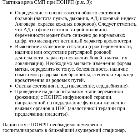
Тактика врача СМП при ПОНРП (
рис. 3
):
Определение степени тяжести общего состояния
больной (частота пульса, дыхания, АД, шоковый индекс
Алговера, окраска кожных покровов). Следует отметить,
что АД на фоне гестозов второй половины
беременности может быть снижено до нормальных
цифр, что маскирует истинный характер кровопотери.
Выяснение акушерской ситуации (срок беременности,
наличие или отсутствие регулярной родовой
деятельности, характер появления болей в матке, их
локализация). Необходимо выявить изменения формы
матки, определить ее тонус, болезненность, наличие
симптомов раздражения брюшины, степень и характер
кровотечения из родовых путей.
Оценка состояния плода (шевеление, сердцебиение).
Проведение на догоспитальном этапе беременной
(роженице) с ПОНРП инфузионной терапии,
направленной на поддержание функции жизненно
важных органов и ЦНС (аналогичной терапии при
предлежании плаценты).
Пациентку с ПОНРП необходимо немедленно
госпитализировать в ближайший акушерский стационар.