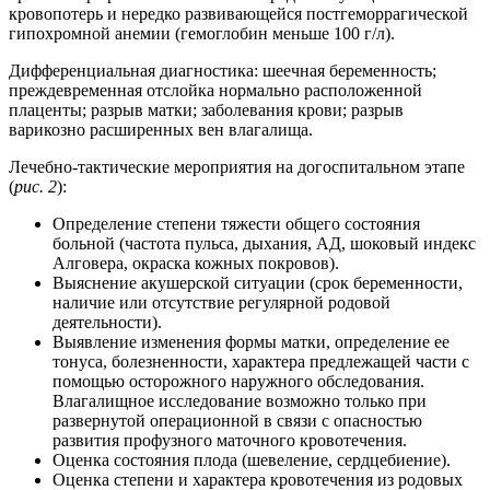
кровопотерь и нередко развивающейся постгеморрагической
гипохромной анемии (гемоглобин меньше 100 г/л).
Дифференциальная диагностика: шеечная беременность;
преждевременная отслойка нормально расположенной
плаценты; разрыв матки; заболевания крови; разрыв
варикозно расширенных вен влагалища.
Лечебно-тактические мероприятия на догоспитальном этапе
(
рис. 2
):
Определение степени тяжести общего состояния
больной (частота пульса, дыхания, АД, шоковый индекс
Алговера, окраска кожных покровов).
Выяснение акушерской ситуации (срок беременности,
наличие или отсутствие регулярной родовой
деятельности).
Выявление изменения формы матки, определение ее
тонуса, болезненности, характера предлежащей части с
помощью осторожного наружного обследования.
Влагалищное исследование возможно только при
развернутой операционной в связи с опасностью
развития профузного маточного кровотечения.
Оценка состояния плода (шевеление, сердцебиение).
Оценка степени и характера кровотечения из родовых