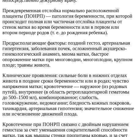
непосредственно дежурному врачу.
Преждевременная отслойка нормально расположенной
плаценты (ПОНРП) — патология беременности, при которой
происходит полная или частичная отслойка плаценты от
стенок матки во время беременности или в первом или
втором периоде родов (т. е. до рождения ребенка).
Предрасполагающие факторы: поздний гестоз, артериальная
гипертензия, заболевания почек, осложненный акушерско-
гинекологический анамнез, миома матки, быстрое
опорожнение матки при многоводии, многоплодии, крупном
плоде; травмы живота.
Клинические проявления: сильные боли в нижних отделах
живота в поздние сроки беременности или в родах; чувство
напряжения матки; кровотечение — наружное (из родовых
путей), внутреннее (в область ретроплацентарной гематомы
до 500–1500 мл), комбинированное; слабость,
головокружение, недомогание; бледность кожных покровов,
тахикардия, артериальная гипотензия; значительное снижение
или исчезновение движений плода.
Кровотечение при ПОНРП связано с двойным нарушением
гемостаза за счет уменьшения сократительной способности
матки, так как мышцы стенки пропитаны кровью, и за счет