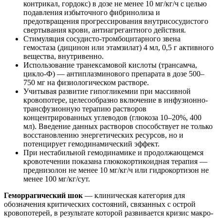
контрикал, гордокс) в дозе не менее 10 мг/кг/ч с целью
подавления избыточного фибринолиза и
предотвращения прогрессирования внутрисосудистого
свертывания крови, антиагрегантного действия.
Стимуляция сосудисто-тромбоцитарного звена
гемостаза (дицинон или этамзилат) 4 мл, 0,5 г активного
вещества, внутривенно.
Использование транексамовой кислоты (трансамча,
цикло-Ф) — антиплазминового препарата в дозе 500–
750 мг на физиологическом растворе.
Учитывая развитие гипогликемии при массивной
кровопотере, целесообразно включение в инфузионно-
трансфузионную терапию растворов
концентрированных углеводов (глюкоза 10–20%, 400
мл). Введение данных растворов способствует не только
восстановлению энергетических ресурсов, но и
потенцирует гемодинамический эффект.
При нестабильной гемодинамике и продолжающемся
кровотечении показана глюкокортикоидная терапия —
преднизолон не менее 10 мг/кг/ч или гидрокортизон не
менее 100 мг/кг/сут.
Геморрагический шок
— клиническая категория для
обозначения критических состояний, связанных с острой
кровопотерей, в результате которой развивается кризис макро-