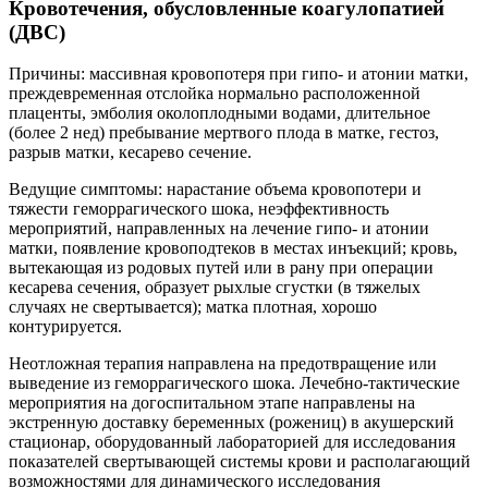
Кровотечения, обусловленные коагулопатией
(ДВС)
Причины: массивная кровопотеря при гипо- и атонии матки,
преждевременная отслойка нормально расположенной
плаценты, эмболия околоплодными водами, длительное
(более 2 нед) пребывание мертвого плода в матке, гестоз,
разрыв матки, кесарево сечение.
Ведущие симптомы: нарастание объема кровопотери и
тяжести геморрагического шока, неэффективность
мероприятий, направленных на лечение гипо- и атонии
матки, появление кровоподтеков в местах инъекций; кровь,
вытекающая из родовых путей или в рану при операции
кесарева сечения, образует рыхлые сгустки (в тяжелых
случаях не свертывается); матка плотная, хорошо
контурируется.
Неотложная терапия направлена на предотвращение или
выведение из геморрагического шока. Лечебно-тактические
мероприятия на догоспитальном этапе направлены на
экстренную доставку беременных (рожениц) в акушерский
стационар, оборудованный лабораторией для исследования
показателей свертывающей системы крови и располагающий
возможностями для динамического исследования