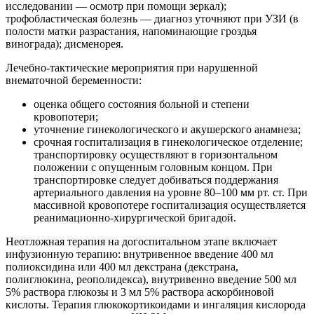
исследовании — осмотр при помощи зеркал);
трофобластическая болезнь — диагноз уточняют при УЗИ (в
полости матки разрастания, напоминающие гроздья
винограда); дисменорея.
Лечебно-тактические мероприятия при нарушенной
внематочной беременности:
оценка общего состояния больной и степени
кровопотери;
уточнение гинекологического и акушерского анамнеза;
срочная госпитализация в гинекологическое отделение;
транспортировку осуществляют в горизонтальном
положении с опущенным головным концом. При
транспортировке следует добиваться поддержания
артериального давления на уровне 80–100 мм рт. ст. При
массивной кровопотере госпитализация осуществляется
реанимационно-хирургической бригадой.
Неотложная терапия на догоспитальном этапе включает
инфузионную терапию: внутривенное введение 400 мл
полиоксидина или 400 мл декстрана (декстрана,
полиглюкина, реополидекса), внутривенно введение 500 мл
5% раствора глюкозы и 3 мл 5% раствора аскорбиновой
кислоты. Терапия глюкокортикоидами и ингаляция кислорода