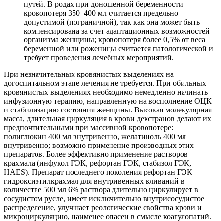
путей. В родах при доношенной беременности
кровопотеря 350–400 мл считается предельно
допустимой (пограничной), так как она может быть
компенсирована за счет адаптационных возможностей
организма женщины; кровопотеря более 0,5% от веса
беременной или роженицы считается патологической и
требует проведения лечебных мероприятий.
При незначительных кровянистых выделениях на
догоспитальном этапе лечения не требуется. При обильных
кровянистых выделениях необходимо немедленно начинать
инфузионную терапию, направленную на восполнение ОЦК
и стабилизацию состояния женщины. Высокая молекулярная
масса, длительная циркуляция в крови декстранов делают их
предпочтительными при массивной кровопотере:
полиглюкин 400 мл внутривенно, желатиноль 400 мл
внутривенно; возможно применение производных этих
препаратов. Более эффективно применение растворов
крахмала (инфукол ГЭК, рефортан ГЭК, стабизол ГЭК,
HAES). Препарат последнего поколения рефортан ГЭК —
гидроксиэтилкрахмал для внутривенных вливаний в
количестве 500 мл 6% раствора длительно циркулирует в
сосудистом русле, имеет исключительно внутрисосудистое
распределение, улучшает реологические свойства крови и
микроциркуляцию, наименее опасен в смысле коагулопатий.