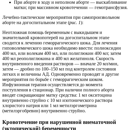
При аборте в ходу и неполном аборте — выскабливание
матки; при массивном кровотечении — гемотрансфузия.
Лечебно-тактические мероприятия при самопроизвольном
аборте на догоспитальном этапе (
рис. 1
):
Неотложная помощь беременным с выкидышем и
значительной кровопотерей на догоспитальном этапе
сводится к лечению геморрагического шока. Для лечения
гиповолемического шока необходимо ввести: полиоксидин
400 мл, или волекам 400 мл, или полиглюкин 400 мл; затем
400 мл реополиглюкина и 400 мл желатиноля. Скорость
внутривенного введения растворов — вначале 20 мл/мин,
затем — дробно по 100–150 мл под контролем состояния
легких и величины АД. Одновременно проводят и другие
мероприятия по борьбе с геморрагическим шоком.
Инфузионная терапия осуществляется до момента
поступления в стационар. При наличии полного аборта
вводят сокращающие матку средства: 1 мл окситоцина
внутривенно струйно с 10 мл изотонического раствора
хлористого натрия или 1 мл метилэргометрина
(метилэргобревин) внутривенно струйно.
Кровотечение при нарушенной внематочной
(эктопической) беременности