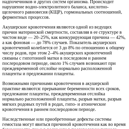
надпочечников и других систем организма. Происходит
нарушение водно-электролитного баланса, кислотно-
щелочного равновесия (КЩР), гормональных соотношений,
ферментных процессов.
Акушерские кровотечения являются одной из ведущих
причин материнской смертности, составляя в ее структуре в
чистом виде — 20–25%, как конкурирующая причина — 42%,
а как фоновая — до 78% случаев. Показатель акушерских
кровотечений колеблется от 3 до 8% по отношению к общему
числу родов, при этом 2–4% акушерских кровотечений
связаны с гипотонией матки в последовом и раннем
послеродовом периоде, около 1% случаев возникают при
преждевременной отслойке нормально расположенной
плаценты и предлежании плаценты.
Возможными причинами кровотечения в акушерской
практике являются: прерывание беременности всех сроков,
предлежание плаценты, преждевременная отслойка
нормально расположенной плаценты, разрыв матки, разрыв
мягких родовых путей в родах, гипо- и атонические
кровотечения в раннем послеродовом периоде.
Наследственные или приобретенные дефекты системы
гемостаза могут явиться причиной кровотечения как во время