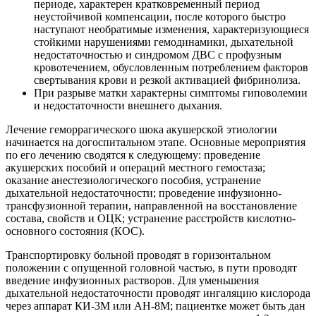
периоде, характерен кратковременный период
неустойчивой компенсации, после которого быстро
наступают необратимые изменения, характеризующиеся
стойкими нарушениями гемодинамики, дыхательной
недостаточностью и синдромом ДВС с профузным
кровотечением, обусловленным потреблением факторов
свертывания крови и резкой активацией фибринолиза.
При разрыве матки характерны симптомы гиповолемии
и недостаточности внешнего дыхания.
Лечение геморрагического шока акушерской этиологии
начинается на догоспитальном этапе. Основные мероприятия
по его лечению сводятся к следующему: проведение
акушерских пособий и операций местного гемостаза;
оказание анестезиологического пособия, устранение
дыхательной недостаточности; проведение инфузионно-
трансфузионной терапии, направленной на восстановление
состава, свойств и ОЦК; устранение расстройств кислотно-
основного состояния (КОС).
Транспортировку больной проводят в горизонтальном
положении с опущенной головной частью, в пути проводят
введение инфузионных растворов. Для уменьшения
дыхательной недостаточности проводят ингаляцию кислорода
через аппарат КИ-3М или АН-8М; пациентке может быть дан