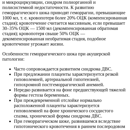
и микроциркуляции, синдром полиорганной и
полисистемной недостаточности. К развитию
геморрагического шока приводят геморрагии, превышающие
1000 мл, т. е. кровопотеря более 20% ОЦК (компенсированная
стадия); кровотечение считается массивным, если превышает
30–35% ОЦК — 1500 мл (декомпенсированная обратимая
стадия); кровопотеря свыше 50% ОЦК —
декомпенсированная необратимая стадия, подобное
кровотечение угрожает жизни.
Особенности геморрагического шока при акушерской
патологии:
Часто сопровождается развитием синдрома ДВС.
При предлежании плаценты характеризуется резкой
гиповолемией, артериальной гипотензией,
гипохромной постгеморрагической анемией.
Нередко развивается на фоне предшествующей тяжелой
формы гестоза беременных.
При преждевременной отслойке нормально
расположенной плаценты характеризуется
гиповолемией на фоне хронического сосудистого
спазма, хронической формы синдрома ДВС.
При геморрагическом шоке, развившемся вследствие
гипотонического кровотечения в раннем послеродовом