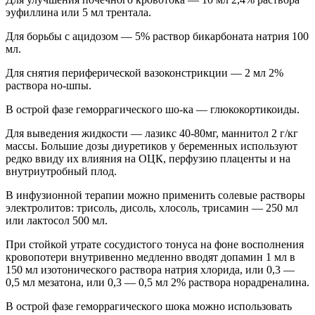
эуфиллина или 5 мл трентала.
Для борьбы с ацидозом — 5% раствор бикарбоната натрия 100
мл.
Для снятия периферической вазоконстрикции — 2 мл 2%
раствора но-шпы.
В острой фазе геморрагического шо-ка — глюкокортикоиды.
Для выведения жидкости — лазикс 40-80мг, маннитол 2 г/кг
массы. Большие дозы диуретиков у беременных используют
редко ввиду их влияния на ОЦК, перфузию плаценты и на
внутриутробный плод.
В инфузионной терапии можно применить солевые растворы
электролитов: трисоль, дисоль, хлосоль, трисамин — 250 мл
или лактосол 500 мл.
При стойкой утрате сосудистого тонуса на фоне восполнения
кровопотери внутривенно медленно вводят допамин 1 мл в
150 мл изотонического раствора натрия хлорида, или 0,3 —
0,5 мл мезатона, или 0,3 — 0,5 мл 2% раствора норадреналина.
В острой фазе геморрагического шока можно использовать