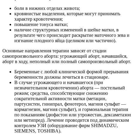
боли в нижних отделах живота;
кровянистые выделения, которые могут принимать
характер кровотечения;
повышение тонуса матки;
наличие структурных изменений в шейке матки, в
результате чего происходит раскрытие маточного зева и
изгнание плодного яйца (целиком или частично).
Основные направления терапии зависят от стадии
самопроизвольного аборта: угрожающий аборт, начавшийся,
аборт в ходу, неполный или полный самопроизвольный аборт.
Беременные с любой клинической формой прерывания
беременности должны лечиться в стационаре.
В случае угрожающего и начавшегося (при
незначительном кровотечении) аборта — постельный
режим; средства, способствующие снижению
сократительной активности матки (метацин,
партусистен, гинипрал, фенотерол, магния сульфат —
кормагнезин, магния сульфат), и гормональная терапия
по показаниям (дюфастон или утрожестан, дексаметазон
или метипред). Лечение проводится под динамическим
контролем УЗИ (оборудование фирм SHIMADZU,
SIEMENS, TOSHIBA).