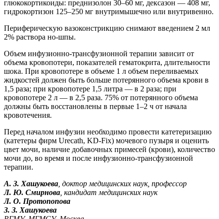
глюкокортикоиды: преднизолон 30–60 мг, дексазон — 408 мг,
гидрокортизон 125–250 мг внутримышечно или внутривенно.
Периферическую вазоконстрикцию снимают введением 2 мл
2% раствора но-шпы.
Объем инфузионно-трансфузионной терапии зависит от
объема кровопотери, показателей гематокрита, длительности
шока. При кровопотере в объеме 1 л объем переливаемых
жидкостей должен быть больше потерянного объема крови в
1,5 раза; при кровопотере 1,5 литра — в 2 раза; при
кровопотере 2 л — в 2,5 раза. 75% от потерянного объема
должны быть восстановлены в первые 1–2 ч от начала
кровотечения.
Перед началом инфузии необходимо провести катетеризацию
(катетеры фирм Urecath, KD-Fix) мочевого пузыря и оценить
цвет мочи, наличие добавочных примесей (крови), количество
мочи до, во время и после инфузионно-трансфузионной
терапии.
А. З. Хашукоева
, доктор медицинских наук, профессор
Л. Ю. Смирнова
, кандидат медицинских наук
Л. О. Протопопова
З. З. Хашукоева
РГМУ, МГМСУ, Москва