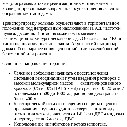
коагулограммы, а также реанимационным отделением и
квалифицированными кадрами для осуществления лечения
оперативными методами.
Транспортировку больных осуществляют в горизонтальном
положении под непрерывным наблюдением за АД, частотой
пульса, дыхания. В помощь может быть вызвана
реанимационно-хирургическая бригада. Обязательны ИВЛ и
кислородно-воздушная ингаляция. Акушерский стационар
должен быть заранее оповещен о прибытии тяжелобольной
беременной или роженицы.
Основные направления терапии:
Лечение необходимо начинать с восстановления
системной гемодинамики путем введения растворов с
высокой молекулярной массой — оксиэтилированного
крахмала (6% и 10% HAES-steril) из расчета 10–20 мг/кг/
ч, волекама от 500 до 1000 мл, растворов декстрана не
более 400 мл.
Категорический отказ от введения гепарина с целью
прерывания внутрисосудистого свертывания ввиду
отсутствия четкой диагностики 1-й фазы ДВС-синдрома
и перехода ее во 2-ю фазу ДВС.
Использование ингибиторов протеаз (апротекс,