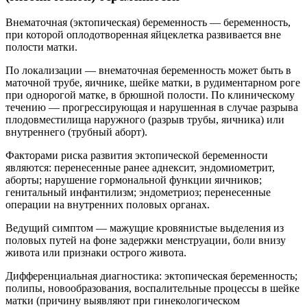
Внематочная (эктопическая) беременность — беременность,
при которой оплодотворенная яйцеклетка развивается вне
полости матки.
По локализации — внематочная беременность может быть в
маточной трубе, яичнике, шейке матки, в рудиментарном роге
при однорогой матке, в брюшной полости. По клиническому
течению — прогрессирующая и нарушенная в случае разрыва
плодовместилища наружного (разрыв трубы, яичника) или
внутреннего (трубный аборт).
Факторами риска развития эктопической беременности
являются: перенесенные ранее аднексит, эндомиометрит,
аборты; нарушение гормональной функции яичников;
генитальный инфантилизм; эндометриоз; перенесенные
операции на внутренних половых органах.
Ведущий симптом — мажущие кровянистые выделения из
половых путей на фоне задержки менструации, боли внизу
живота или признаки острого живота.
Дифференциальная диагностика: эктопическая беременность;
полипы, новообразования, воспалительные процессы в шейке
матки (причину выявляют при гинекологическом