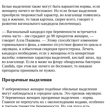
Белые выделения также могут быть вариантом нормы, если
женщину ничего не беспокоит. Но если белые выделения
приобрели творожистый характер, во влагалище появились
зуд и жжение, то такая картина, скорее всего, говорит о
развитии вагинального кандидоза (молочницы).
— Вагинальный кандидоз при беременности встречается
очень часто – им страдают до 90 процентов женщин, —
говорит Алла Пашкова. — Этому способствует изменение
гормонального фона, а именно отсутствие фазности цикла и
овуляции, и избыточная секреция прогестерона. Лечить
кандидоз необходимо, если у женщины есть конкретные
жалобы: изменение характера выделений, кислый запах, зуд
во влагалище. Если в мазке на флору обнаружены бактерии
Candida, при этом вас ничего не беспокоит, то никакие
препараты принимать не нужно.
Прозрачные выделения
У небеременных женщин подобные обильные выделения
могут наблюдаться в середине цикла. Это признак овуляции.
У беременных женщин прозрачные выделения – норма.
Главное не перепутать их с околоплодными водами, особенно
в третьем триместре беременности. Но для этого есть