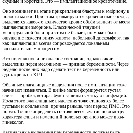
скудные и короткие. Это — имплантационное кровотечение.
Оно возникает на этапе прикрепления бластулы к эмбриону в
полости матки. При этом травмируются кровеносные сосуды,
выделяется какое-то количество крови: объём зависит от места
имплантации эмбриона. Классической тянущей
менструальной боли при этом не бывает, но может быть
ощущение тяжести внизу живота, небольшой дискомфорт, так
как имплантация всегда сопровождается локальным
воспалительным процессом.
Это нормальное и не опасное состояние, однако такие
выделения перед месячными — признак беременности. Через
неделю после них надо сделать тест на беременность или
сдать кровь на ХГЧ.
Обычные влагалищные выделения после имплантации тоже
начинают изменяться. В шейке матки формируется густая
слизь — пробка, которая будет защищать матку от инфекций.
Из-за этого влагалищные выделения тоже становятся более
густыми и обильными, причем раньше, чем период ПМС. Это
норма. Точнее определить состоявшееся зачатие по осмотру
характера слизи и изменений половых органов может врач-
гинеколог.
Вагинальные выделения при беременности должны быть