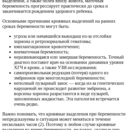
выделений, а также болей внизу живота, маточная
беременность прогрессирует практически до срока и
заканчивается рождением здорового ребенка.
Основными причинами кровяных выделений на ранних
сроках беременности могут быть:
угроза или начавшийся выкидыш из-за отслойки
хориона и ретрохориальной гематомы;
имплантационное кровотечение;
внематочная беременность;
неразвивающаяся или замершая беременность. Точный
диагноз поставит врач на основании динамики уровня
ХГЧ в крови, а также УЗИ-исследования;
самопроизвольная редукция (потеря) одного из
эмбрионов при многоплодной беременности;
неполный пузырный занос — когда из-за генетических
нарушений не происходит развитие эмбриона, а
ворсины хориона разрастаются в виде пузырей,
заполненных жидкостью. Эта патология встречается
очень редко.
Важно понимать, что кровяные выделения при беременности
непредсказуемы и ситуация может меняться в течение
нескольких часов (2). Поэтому в любом случае кровяные
выделения во время беременности, не важно, скудные они,