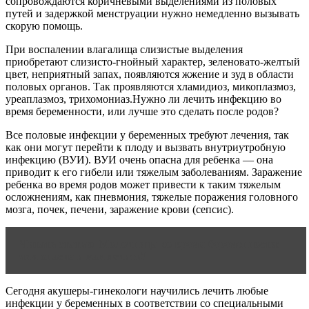
сопровождаются коричневыми выделениями из половых
путей и задержкой менструации нужно немедленно вызывать
скорую помощь.
При воспалении влагалища слизистые выделения
приобретают слизисто-гнойный характер, зеленовато-желтый
цвет, неприятный запах, появляются жжение и зуд в области
половых органов. Так проявляются хламидиоз, микоплазмоз,
уреаплазмоз, трихомониаз.Нужно ли лечить инфекцию во
время беременности, или лучше это сделать после родов?
Все половые инфекции у беременных требуют лечения, так
как они могут перейти к плоду и вызвать внутриутробную
инфекцию (ВУИ). ВУИ очень опасна для ребенка — она
приводит к его гибели или тяжелым заболеваниям. Заражение
ребенка во время родов может привести к таким тяжелым
осложнениям, как пневмония, тяжелые поражения головного
мозга, почек, печени, заражение крови (сепсис).
Читать статью
Молочница во время беременности:
чем опасна и как лечить?
Сегодня акушеры-гинекологи научились лечить любые
инфекции у беременных в соответствии со специальными