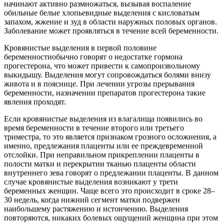
начинают активно размножаться, вызывая воспаление
обильные белые хлопьевидные выделения с кисловатым
запахом, жжение и зуд в области наружных половых органов.
Заболевание может проявляться в течение всей беременности.
Кровянистые выделения в первой половине
беременностиобычно говорят о недостатке гормона
прогестерона, что может привести к самопроизвольному
выкидышу. Выделения могут сопровождаться болями внизу
живота и в пояснице. При лечении угрозы прерывания
беременности, назначении препаратов прогестерона такие
явления проходят.
Если кровянистые выделения из влагалища появились во
время беременности в течение второго или третьего
триместра, то это является признаком грозного осложнения, а
именно, предлежания плаценты или ее преждевременной
отслойки. При неправильном прикреплении плаценты в
полости матки и перекрытии тканью плаценты области
внутреннего зева говорят о предлежании плаценты. В данном
случае кровянистые выделения возникают у трети
беременных женщин. Чаще всего это происходит в сроке 28–
30 недель, когда нижний сегмент матки подвержен
наибольшему растяжению и истончению. Выделения
повторяются, никаких болевых ощущений женщина при этом