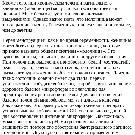
Кроме того, при хроническом течении вагинального
кандидоза (молочницы) могут появляться обострения в
период ПМС с белыми, густыми, творожистыми
выделениями. Однако важно знать, что молочница может
также развиваться и у беременных, причем чаще или сильнее,
чем до зачатия.
Перед менструацией, как и во время беременности, женщины
могут быть подвержены инфекциям влагалища, кортоые
принято называть общим понятием «молочница». Это
вульвовагиниты, кольпиты, вагинозы и другие заболевания.
При молочнице выделения приобретают белый, желтоватый,
реже — серый, зеленоватый оттенок, неприятный запах,
вызывают зуд и жжение в области половых органов. Лечение
таких состояний обычно имеет два этапа: первый —
уничтожение возбудителя болезни, второй — восстановление
здорового баланса микрофлоры во влагалище для
предотвращения рецидивов болезни. Для восстановления
баланса полезной микрофлоры могут назначать капсулы
Лактожиналь. Это французский лекарственный препарат с
усиленными лактобактериями LCR, специально созданный
для восстановления интимной микрофлоры. Лактожиналь
может восстанавливать рH, микрофлору влагалища и
защищать от повторного обострения бактериального вагиноза
и молочницы. Двухступенчатая терапия с применением