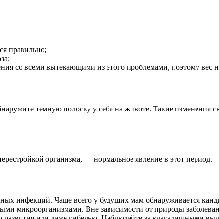
ся правильно;
за;
ения со всеми вытекающими из этого проблемами, поэтому вес н
бнаружите темную полоску у себя на животе. Такие изменения с
ерестройкой организма, — нормальное явление в этот период.
льных инфекций. Чаще всего у будущих мам обнаруживается кан
ыми микроорганизмами. Вне зависимости от природы заболевани
го развития или даже гибелью. Наблюдайте за влагалищными вы