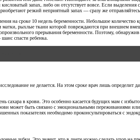
исловатый запах, либо он отсутствует вовсе. Если выделения с
риобретают резкий неприятный запах — сразу же отправляйтесь 
ния на сроке 10 недель беременности. Небольшое количество к
йки матки, рыхлые ткани которой повреждаются при внешнем вме
мопроизвольного прерывания беременности. Поэтому, обнаружив 
шанс спасти ребенка.
: симптомы
сследование не делается. На этом сроке врач лишь определит да
нь сахара в крови. Это особенно касается будущих мам с избыто
рови может быть связано с эмоциональными переживаниями или п
завышенных показателях необходимо проконсультироваться с эндо
лочные зубки. Это значит, что в диете нужно сделать упор на п