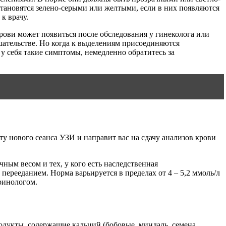
тановятся зелено-серыми или желтыми, если в них появляются
к врачу.
рови может появиться после обследования у гинеколога или
шательстве. Но когда к выделениям присоединяются
у себя такие симптомы, немедленно обратитесь за
ту нового сеанса УЗИ и направит вас на сдачу анализов крови
чным весом и тех, у кого есть наследственная
ерееданием. Норма варьируется в пределах от 4 – 5,2 ммоль/л
кринологом.
родукты, содержащие кальций (бобовые, миндаль, семена