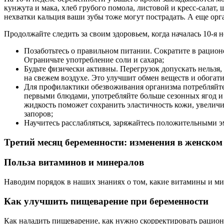
кунжута и мака, хлеб грубого помола, листовой и кресс-салат,
нехватки кальция ваши зубы тоже могут пострадать. А еще ор
Продолжайте следить за своим здоровьем, когда началась 10-я 
Позаботьтесь о правильном питании. Сократите в рационе
Ограничьте употребление соли и сахара;
Будьте физически активны. Перегрузок допускать нельзя
на свежем воздухе. Это улучшит обмен веществ и обогат
Для профилактики обезвоживания организма потребляйте 
первыми блюдами, употребляйте больше сезонных ягод и ф
жидкость поможет сохранить эластичность кожи, увеличи
запоров;
Научитесь расслабляться, заряжайтесь положительными эм
Третий месяц беременности: изменения в женском
Польза витаминов и минералов
Наводим порядок в наших знаниях о том, какие витамины и мин
Как улучшить пищеварение при беременности
Как наладить пищеварение, как нужно скорректировать рацион