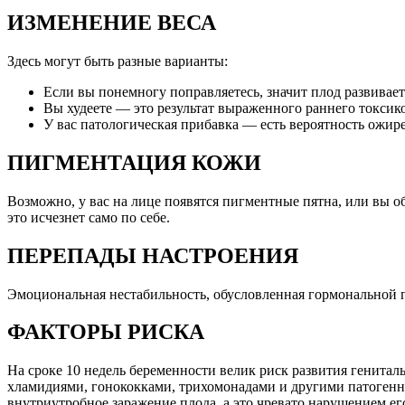
ИЗМЕНЕНИЕ ВЕСА
Здесь могут быть разные варианты:
Если вы понемногу поправляетесь, значит плод развивает
Вы худеете — это результат выраженного раннего токсико
У вас патологическая прибавка — есть вероятность ожир
ПИГМЕНТАЦИЯ КОЖИ
Возможно, у вас на лице появятся пигментные пятна, или вы о
это исчезнет само по себе.
ПЕРЕПАДЫ НАСТРОЕНИЯ
Эмоциональная нестабильность, обусловленная гормональной п
ФАКТОРЫ РИСКА
На сроке 10 недель беременности велик риск развития генита
хламидиями, гонококками, трихомонадами и другими патогенн
внутриутробное заражение плода, а это чревато нарушением е