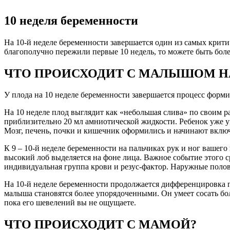
10 неделя беременности
На 10-й неделе беременности завершается один из самых крити
благополучно пережили первые 10 недель, то можете быть боле
ЧТО ПРОИСХОДИТ С МАЛЫШОМ НА
У плода на 10 неделе беременности завершается процесс форми
На 10 неделе плод выглядит как «небольшая слива» по своим ра
приблизительно 20 мл амниотической жидкости. Ребенок уже у
Мозг, печень, почки и кишечник оформились и начинают включа
К 9 – 10-й неделе беременности на пальчиках рук и ног вашег
высокий лоб выделяется на фоне лица. Важное событие этого 
индивидуальная группа крови и резус-фактор. Наружные полов
На 10-й неделе беременности продолжается дифференцировка 
малыша становятся более упорядоченными. Он умеет сосать бол
пока его шевелений вы не ощущаете.
ЧТО ПРОИСХОДИТ С МАМОЙ?