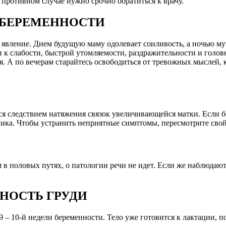
противном случае нужно срочно обратиться к врачу.
Е БЕРЕМЕННОСТИ
 явление. Днем будущую маму одолевает сонливость, а ночью м
 к слабости, быстрой утомляемости, раздражительности и голо
. А по вечерам старайтесь освободиться от тревожных мыслей, к
я следствием натяжения связок увеличивающейся матки. Если бо
ка. Чтобы устранить неприятные симптомы, пересмотрите свой р
в половых путях, о патологии речи не идет. Если же наблюдают
НОСТЬ ГРУДИ
9 – 10-й недели беременности. Тело уже готовится к лактации, 