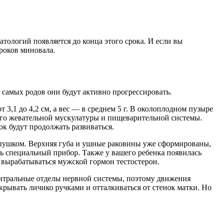
тологий появляется до конца этого срока. И если вы
роков миновала.
 самых родов они будут активно прогрессировать.
 3,1 до 4,2 см, а вес — в среднем 5 г. В околоплодном пузыре
 его жевательной мускулатуры и пищеварительной системы.
к будут продолжать развиваться.
та пушком. Верхняя губа и ушные раковины уже сформированы,
ь специальный прибор. Также у вашего ребенка появилась
 вырабатываться мужской гормон тестостерон.
ентральные отделы нервной системы, поэтому движения
крывать личико ручками и отталкиваться от стенок матки. Но