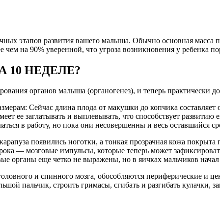
чных этапов развития вашего малыша. Обычно основная масса па
е чем на 90% уверенной, что угроза возникновения у ребенка по
 10 НЕДЕЛЕ?
рования органов малыша (органогенез), и теперь практически до
змерам: Сейчас длина плода от макушки до копчика составляет от
меет ее заглатывать и выплевывать, что способствует развитию
ться в работу, но пока они несовершенны и весь оставшийся сро
о карапуза появились ноготки, а тонкая прозрачная кожа покры
срока — мозговые импульсы, которые теперь может зафиксироват
ые органы еще четко не выражены, но в яичках мальчиков начал
головного и спинного мозга, обособляются периферические и ц
ьшой пальчик, строить гримасы, сгибать и разгибать кулачки, за