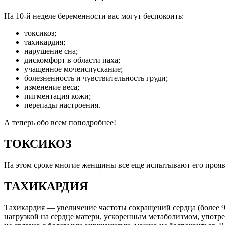
На 10-й неделе беременности вас могут беспокоить:
токсикоз;
тахикардия;
нарушение сна;
дискомфорт в области паха;
учащенное мочеиспускание;
болезненность и чувствительность груди;
изменение веса;
пигментация кожи;
перепады настроения.
А теперь обо всем поподробнее!
ТОКСИКОЗ
На этом сроке многие женщины все еще испытывают его проявл
ТАХИКАРДИЯ
Тахикардия — увеличение частоты сокращений сердца (более 9
нагрузкой на сердце матери, ускоренным метаболизмом, употр