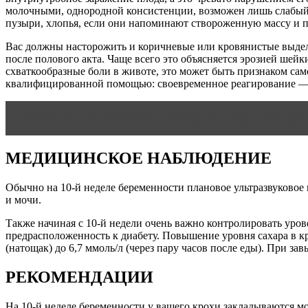
молочными, однородной консистенции, возможен лишь слабый к
пузыри, хлопья, если они напоминают створоженную массу и п
Вас должны насторожить и коричневые или кровянистые выделе
после полового акта. Чаще всего это объясняется эрозией ше
схваткообразные боли в животе, это может быть признаком са
квалифицированной помощью: своевременное реагирование — 
Читать статью
Воспаление лимфоузлов в паху у женщин
МЕДИЦИНСКОЕ НАБЛЮДЕНИЕ
Обычно на 10-й неделе беременности плановое ультразвуковое и
и мочи.
Также начиная с 10-й недели очень важно контролировать урове
предрасположенность к диабету. Повышение уровня сахара в к
(натощак) до 6,7 ммоль/л (через пару часов после еды). При 
РЕКОМЕНДАЦИИ
На 10-й неделе беременности у вашего крохи закладываются мо