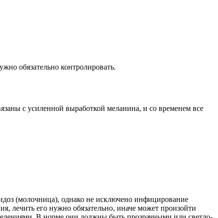
ужно обязательно контролировать.
вязаны с усиленной выработкой меланина, и со временем все
дидоз (молочница), однако не исключено инфицирование
я, лечить его нужно обязательно, иначе может произойти
делениями. В норме они должны быть прозрачными или светло-