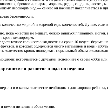
 шиповник, брокколи, спаржа, морковь, редис, сардины, лосось, 
ганизму необходим йод — сейчас он начинает накапливаться в щ
неделя беременности.
 количество жирной и жареной еды, копченостей. Лучше, если вы
, но, пока животик не мешает, можно заняться плаванием, йогой
ит кровь кислородом;
достаточное количество жидкости на сроке 10 недель беременно
руктов, в которых содержится много витаминов и воды (арбузы,
ть количество крови, поддержать нормальный объем околоплодн
оциями: встречайтесь с друзьями, вспомните о своем хобби или 
 организме и развитие плода по неделям
ералы и в каком количестве необходимы для здоровья ребенка, и
 и режим питания и образ жизни.