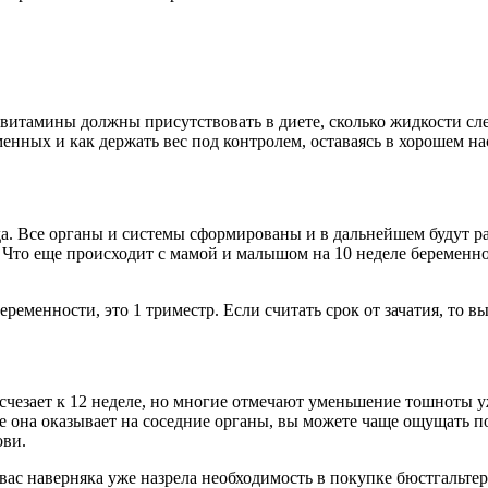
витамины должны присутствовать в диете, сколько жидкости сле
енных и как держать вес под контролем, оставаясь в хорошем на
да. Все органы и системы сформированы и в дальнейшем будут р
Что еще происходит с мамой и малышом на 10 неделе беременнос
беременности, это 1 триместр. Если считать срок от зачатия, то в
счезает к 12 неделе, но многие отмечают уменьшение тошноты уж
рое она оказывает на соседние органы, вы можете чаще ощущать
ови.
 вас наверняка уже назрела необходимость в покупке бюстгальтер