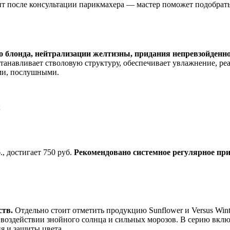
ит после консультации парикмахера — мастер поможет подобрат
о блонда, нейтрализации желтизны, придания непревзойденно
сстанавливает стволовую структуру, обеспечивает увлажнение, 
ми, послушными.
;
, достигает 750 руб.
Рекомендовано системное регулярное пр
ств.
Отдельно стоит отметить продукцию Sunflower и Versus Win
воздействии знойного солнца и сильных морозов. В серию вклю
я и защиты цвета.