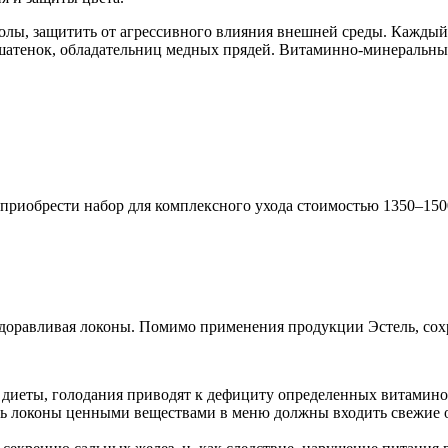
волы, защитить от агрессивного влияния внешней среды. Кажды
шатенок, обладательниц медных прядей. Витаминно-минеральный
 приобрести набор для комплексного ухода стоимостью 1350–150
оздоравливая локоны. Помимо применения продукции Эстель, сохр
 диеты, голодания приводят к дефициту определенных витаминов
ь локоны ценными веществами в меню должны входить свежие ов