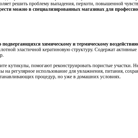
воляет решить проблему выпадения, перхоти, повышенной чувст
ести можно в специализированных магазинах для профессиона
но подвергающихся химическому и термическому воздействию
 плотной эластичной кератиновую структуру. Содержат активны
р.
те кутикулы, помогают реконструировать пористые участки. Не
 на регулярное использование для увлажнения, питания, сохра
танавливающих процедур, но уже в домашних условиях.