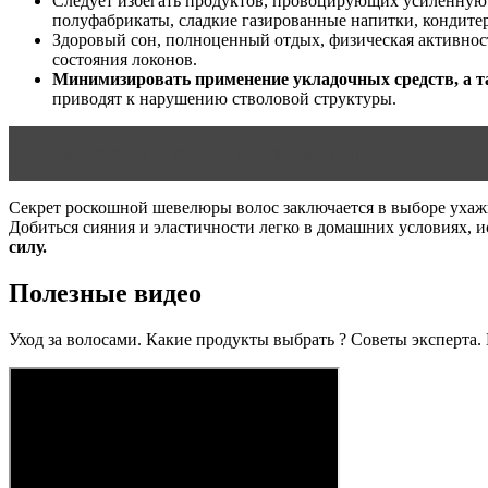
Следует избегать продуктов, провоцирующих усиленную с
полуфабрикаты, сладкие газированные напитки, кондитер
Здоровый сон, полноценный отдых, физическая активнос
состояния локонов.
Минимизировать применение укладочных средств, а т
приводят к нарушению стволовой структуры.
Читать статью
Средства для объема волос
Секрет роскошной шевелюры волос заключается в выборе ухажив
Добиться сияния и эластичности легко в домашних условиях, 
силу.
Полезные видео
Уход за волосами. Какие продукты выбрать ? Советы эксперта