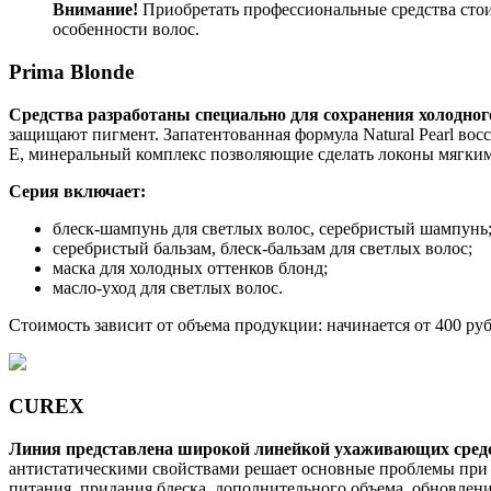
Внимание!
Приобретать профессиональные средства сто
особенности волос.
Prima Blonde
Средства разработаны специально для сохранения холодног
защищают пигмент. Запатентованная формула Natural Pearl во
Е, минеральный комплекс позволяющие сделать локоны мягки
Серия включает:
блеск-шампунь для светлых волос, серебристый шампунь
серебристый бальзам, блеск-бальзам для светлых волос;
маска для холодных оттенков блонд;
масло-уход для светлых волос.
Стоимость зависит от объема продукции: начинается от 400 руб.
CUREX
Линия представлена широкой линейкой ухаживающих сред
антистатическими свойствами решает основные проблемы при 
питания, придания блеска, дополнительного объема, обновлени