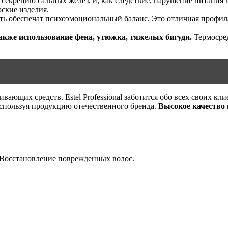
екрецию сальных желез, и, как следствие, нарушение питания 
ские изделия.
ть обеспечат психоэмоциональный баланс. Это отличная профил
акже использование фена, утюжка, тяжелых бигуди.
Термосред
ающих средств. Estel Professional заботится обо всех своих кл
используя продукцию отечественного бренда.
Высокое качество 
. Восстановление поврежденных волос.