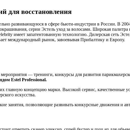
рий для восстановления
ьно развивающуюся в сфере бьюти-индустрии в России. В 2004 
 окрашивания, серии Эстель уход за волосами. Широкая палитра
lebrity имеет запатентованную технологию. Дилерская сеть Эст
вает международный рынок, завоевывая Прибалтику и Европу.
 мероприятия — тренинги, конкурсы для развития парикмахерск
ом Estel Professional.
щих главную концепцию марки. Высокий сервис, качественные у
рского искусства.
кие занятия, позволяющие развивать конкурсные движения и ав
тоит отметить сканер эликсир, спрей бустер и пуш ап для объе