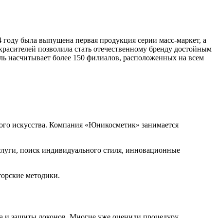
году была выпущена первая продукция серии масс-маркет, а
 красителей позволила стать отечественному бренду достойным
ель насчитывает более 150 филиалов, расположенных на всем
ого искусства. Компания «Юникосметик» занимается
слуги, поиск индивидуального стиля, инновационные
торские методики.
ма и защиты локонов. Многие уже оценили процедуру