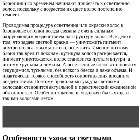
блондинки со временем начинают прибегать к осветлению
волос, поскольку с возрастом их цвет волос постепенно
темнеет.
Проводимая процедура осветления или окраски волос в
блондовые оттенки всегда связана с очень сильным
разрушающим воздействием на структуру волос. Все дело в
том, что задача светлой краски — уничтожить пигмент
внутри волоса, «вымыть» его, осветлить. Именно поэтому
блонд так вредит локонам: кутикула волоса раскрывается,
пигмент уничтожается, волос становится пустым внутри, а
потому хрупким и ломким. А осветленные волосы становятся
секущимися, тусклыми, без всякого блеска и даже объема. И
практически теряют способность сопротивления внешним
воздействиям. Поэтому правильный уход за светлыми
волосами становится актуальной и практический ежедневной
обязанностью. Особенно тщательным должен быть уход за
такими волосами летом.
Читать статью
Как по маслу: выбираем эффективное
масло для волос
Особенности ухода за светлыми