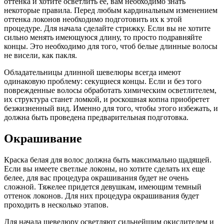
оттенка и хотите осветлить ее, вам необходимо знать
некоторые правила. Перед любым кардинальным изменением
оттенка локонов необходимо подготовить их к этой
процедуре. Для начала сделайте стрижку. Если вы не хотите
сильно менять имеющуюся длину, то просто подравняйте
концы. Это необходимо для того, чтоб белые длинные волосы
не висели, как пакля.
Обладательницы длинной шевелюры всегда имеют
одинаковую проблему: секущиеся концы. Если и без того
поврежденные волосы обработать химическим осветлителем,
их структура станет ломкой, и роскошная копна приобретет
безжизненный вид. Именно для того, чтобы этого избежать, и
должна быть проведена предварительная подготовка.
Окрашивание
Краска белая для волос должна быть максимально щадящей.
Если вы имеете светлые локоны, но хотите сделать их еще
белее, для вас процедура окрашивания будет не очень
сложной. Тяжелее придется девушкам, имеющим темный
оттенок локонов. Для них процедура окрашивания будет
проходить в несколько этапов.
Для начала шевелюру осветляют сильнейшим окислителем и