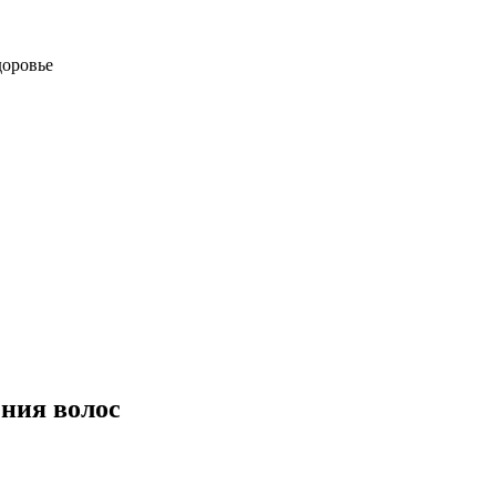
доровье
ения волос