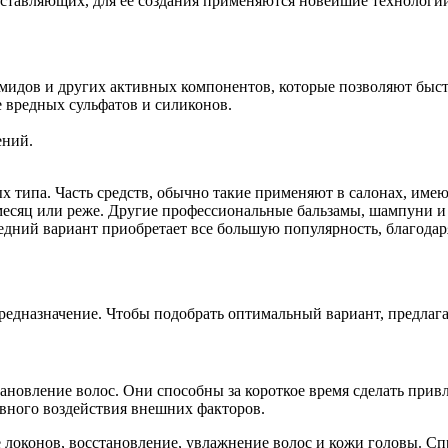
ставляющих, для ее создания применяются новейшие технологии
мидов и других активных компонентов, которые позволяют быс
 вредных сульфатов и силиконов.
ений.
 типа. Часть средств, обычно такие применяют в салонах, имеют
месяц или реже. Другие профессиональные бальзамы, шампуни и
ний вариант приобретает все большую популярность, благодаря
едназначение. Чтобы подобрать оптимальный вариант, предлага
овление волос. Они способны за короткое время сделать привл
ивного воздействия внешних факторов.
ие локонов, восстановление, увлажнение волос и кожи головы.