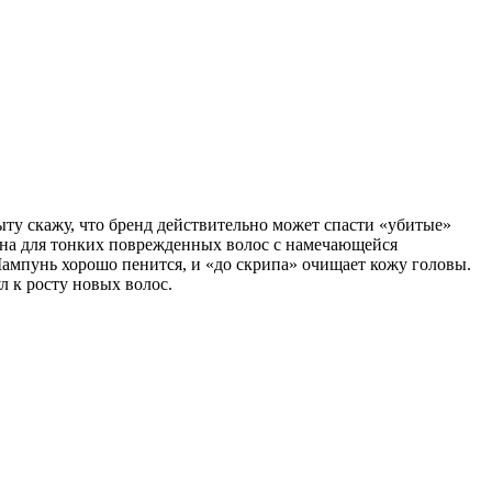
ыту скажу, что бренд действительно может спасти «убитые»
чена для тонких поврежденных волос с намечающейся
Шампунь хорошо пенится, и «до скрипа» очищает кожу головы.
л к росту новых волос.