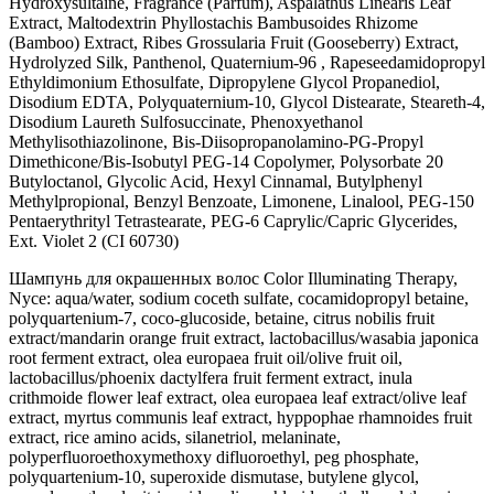
Hydroxysultaine, Fragrance (Parfum), Aspalathus Linearis Leaf
Extract, Maltodextrin Phyllostachis Bambusoides Rhizome
(Bamboo) Extract, Ribes Grossularia Fruit (Gooseberry) Extract,
Hydrolyzed Silk, Panthenol, Quaternium-96 , Rapeseedamidopropyl
Ethyldimonium Ethosulfate, Dipropylene Glycol Propanediol,
Disodium EDTA, Polyquaternium-10, Glycol Distearate, Steareth-4,
Disodium Laureth Sulfosuccinate, Phenoxyethanol
Methylisothiazolinone, Bis-Diisopropanolamino-PG-Propyl
Dimethicone/Bis-Isobutyl PEG-14 Copolymer, Polysorbate 20
Butyloctanol, Glycolic Acid, Hexyl Cinnamal, Butylphenyl
Methylpropional, Benzyl Benzoate, Limonene, Linalool, PEG-150
Pentaerythrityl Tetrastearate, PEG-6 Caprylic/Capric Glycerides,
Ext. Violet 2 (CI 60730)
Шампунь для окрашенных волос Color Illuminating Therapy,
Nyce: aqua/water, sodium coceth sulfate, cocamidopropyl betaine,
polyquartenium-7, coco-glucoside, betaine, citrus nobilis fruit
extract/mandarin orange fruit extract, lactobacillus/wasabia japonica
root ferment extract, olea europaea fruit oil/olive fruit oil,
lactobacillus/phoenix dactylfera fruit ferment extract, inula
crithmoide flower leaf extract, olea europaea leaf extract/olive leaf
extract, myrtus communis leaf extract, hyppophae rhamnoides fruit
extract, rice amino acids, silanetriol, melaninate,
polyperfluoroethoxymethoxy difluoroethyl, peg phosphate,
polyquartenium-10, superoxide dismutase, butylene glycol,