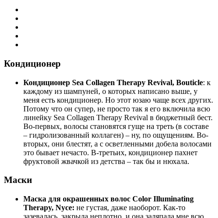
Кондиционер
Кондиционер Sea Collagen Therapy Revival, Bouticle
: к
каждому из шампуней, о которых написано выше, у
меня есть кондиционер. Но этот юзаю чаще всех других.
Потому что он супер, не просто так я его включила всю
линейку Sea Collagen Therapy Revival в бюджетный бест.
Во-первых, волосы становятся гуще на треть (в составе
– гидролизованный коллаген) – ну, по ощущениям. Во-
вторых, они блестят, а с осветленными добела волосами
это бывает нечасто. В-третьих, кондиционер пахнет
фруктовой жвачкой из детства – так бы и нюхала.
Маски
Маска для окрашенных волос Color Illuminating
Therapy, Nyce:
не густая, даже наоборот. Как-то
зазевалась, закрыла неплотно, и она заляпала мне всю