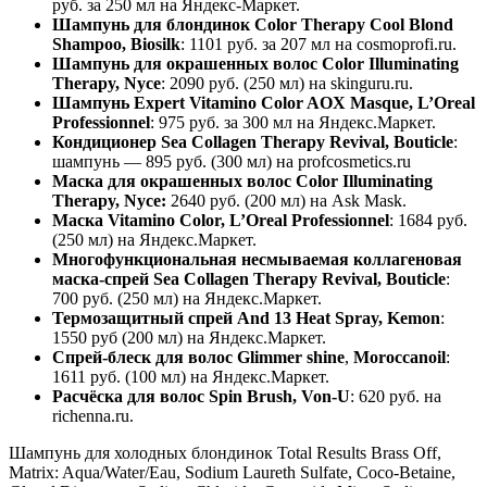
руб. за 250 мл на Яндекс-Маркет.
Шампунь для блондинок Color Therapy Cool Blond
Shampoo, Biosilk
: 1101 руб. за 207 мл на cosmoprofi.ru.
Шампунь для окрашенных волос Color Illuminating
Therapy, Nyce
: 2090 руб. (250 мл) на skinguru.ru.
Шампунь Expert Vitamino Color AOX Masque, L’Oreal
Professionnel
: 975 руб. за 300 мл на Яндекс.Маркет.
Кондиционер Sea Collagen Therapy Revival, Bouticle
:
шампунь — 895 руб. (300 мл) на profcosmetics.ru
Маска для окрашенных волос Color Illuminating
Therapy, Nyce:
2640 руб. (200 мл) на Ask Mask.
Маска Vitamino Color, L’Oreal Professionnel
: 1684 руб.
(250 мл) на Яндекс.Маркет.
Многофункциональная несмываемая коллагеновая
маска-спрей Sea Collagen Therapy Revival, Bouticle
:
700 руб. (250 мл) на Яндекс.Маркет.
Термозащитный спрей And 13 Heat Spray, Kemon
:
1550 руб (200 мл) на Яндекс.Маркет.
Спрей-блеск для волос Glimmer shine
,
Moroccanoil
:
1611 руб. (100 мл) на Яндекс.Маркет.
Расчёска для волос Spin Brush, Von-U
: 620 руб. на
richenna.ru.
Шампунь для холодных блондинок Total Results Brass Off,
Matrix: Aqua/Water/Eau, Sodium Laureth Sulfate, Coco-Betaine,