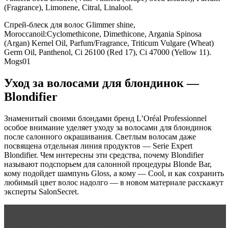
(Fragrance), Limonene, Citral, Linalool.
Спрей-блеск для волос Glimmer shine,
Moroccanoil:Cyclomethicone, Dimethicone, Argania Spinosa
(Argan) Kernel Oil, Parfum/Fragrance, Triticum Vulgare (Wheat)
Germ Oil, Panthenol, Ci 26100 (Red 17), Ci 47000 (Yellow 11).
Mogs01
Уход за волосами для блондинок —
Blondifier
Знаменитый своими блондами бренд L’Oréal Professionnel
особое внимание уделяет уходу за волосами для блондинок
после салонного окрашивания. Светлым волосам даже
посвящена отдельная линия продуктов — Serie Expert
Blondifier. Чем интересны эти средства, почему Blondifier
называют подспорьем для салонной процедуры Blonde Bar,
кому подойдет шампунь Gloss, а кому — Cool, и как сохранить
любимый цвет волос надолго — в новом материале расскажут
эксперты SalonSecret.
Читать статью
Профессиональный уход за волосами:
обзор брендов и советы по выбору