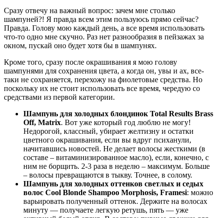
Сразу отвечу на важный вопрос: зачем мне столько
шампуней?! Я правда всем этим пользуюсь прямо сейчас?
Правда. Голову мою каждый день, а все время использовать
что-то одно мне скучно. Раз нет разнообразия в пейзажах за
окном, пускай оно будет хотя бы в шампунях.
Кроме того, сразу после окрашивания я мою голову
шампунями для сохранения цвета, а когда он, увы и ах, все-
таки не сохраняется, перехожу на фиолетовые средства. Но
поскольку их не стоит использовать все время, чередую со
средствами из первой категории.
Шампунь для холодных блондинок Total Results Brass
Off, Matrix
. Вот уже который год люблю не могу!
Недорогой, классный, убирает желтизну и остатки
цветного окрашивания, если вы вдруг психанули,
начитавшись новостей. Не делает волосы жесткими (в
составе – витаминизированное масло), если, конечно, с
ним не борщить. 2-3 раза в неделю – максимум. Больше
– волосы превращаются в тыкву. Точнее, в солому.
Шампунь для холодных оттенков светлых и седых
волос Cool Blonde Shampoo Morphosis, Framesi
: можно
варьировать полученный оттенок. Держите на волосах
минуту — получаете легкую ретушь, пять — уже