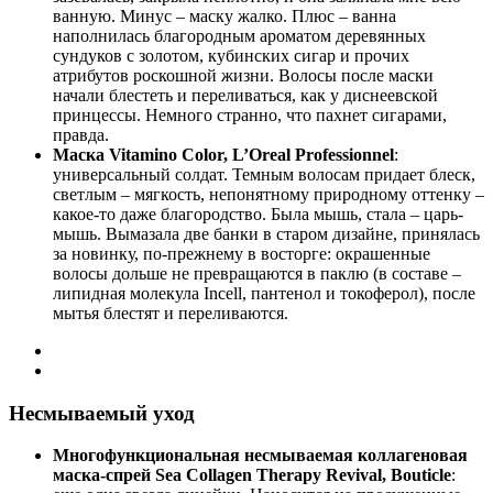
ванную. Минус – маску жалко. Плюс – ванна
наполнилась благородным ароматом деревянных
сундуков с золотом, кубинских сигар и прочих
атрибутов роскошной жизни. Волосы после маски
начали блестеть и переливаться, как у диснеевской
принцессы. Немного странно, что пахнет сигарами,
правда.
Маска Vitamino Color, L’Oreal Professionnel
:
универсальный солдат. Темным волосам придает блеск,
светлым – мягкость, непонятному природному оттенку –
какое-то даже благородство. Была мышь, стала – царь-
мышь. Вымазала две банки в старом дизайне, принялась
за новинку, по-прежнему в восторге: окрашенные
волосы дольше не превращаются в паклю (в составе –
липидная молекула Incell, пантенол и токоферол), после
мытья блестят и переливаются.
Несмываемый уход
Многофункциональная несмываемая коллагеновая
маска-спрей Sea Collagen Therapy Revival, Bouticle
: