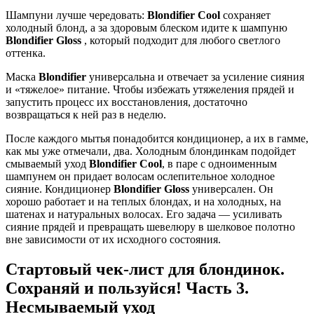
Шампуни лучше чередовать:
Blondifier Cool
сохраняет
холодный блонд, а за здоровым блеском идите к шампуню
Blondifier Gloss
, который подходит для любого светлого
оттенка.
Маска
Blondifier
универсальна и отвечает за усиление сияния
и «тяжелое» питание. Чтобы избежать утяжеления прядей и
запустить процесс их восстановления, достаточно
возвращаться к ней раз в неделю.
После каждого мытья понадобится кондиционер, а их в гамме,
как мы уже отмечали, два. Холодным блондинкам подойдет
смываемый уход
Blondifier Cool
, в паре с одноименным
шампунем он придает волосам ослепительное холодное
сияние. Кондиционер
Blondifier Gloss
универсален. Он
хорошо работает и на теплых блондах, и на холодных, на
шатенах и натуральных волосах. Его задача — усиливать
сияние прядей и превращать шевелюру в шелковое полотно
вне зависимости от их исходного состояния.
Стартовый чек-лист для блондинок.
Сохраняй и пользуйся! Часть 3.
Несмываемый уход