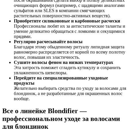
после окрашивания сделать выбор в пользу деликатных
очищающих формул (например, с щадящими аналогами
сульфатов или SLES в компании смягчающих
растительных поверхностно-активных веществ).
Приобретите силиконовые и карбоновые расчески
Профессионалы любят их за антистатические таланты и
умение деликатно обращаться с ломкими и секущимися
прядями.
Регулярно расчесывайте волосы
Благодаря этому обыденному ритуалу липидная защита
равномерно распределяется от корней по всему полотну
волос, повышая их эластичность.
Сушите волосы феном на низких температурах
Эта хитрость поможет сгладить кутикулу и сохранить
увлажненность шевелюры.
Перейдите на специализированные уходовые
продукты
Желательно выбирать средства по уходу за волосами для
блондинок, а не разработанные для окрашенных волос
вообще.
Все о линейке Blondifier —
профессиональном уходе за волосами
для блондинок