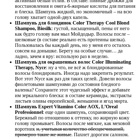
активный белый отлив. В составе: пивные дрожжи для
восстановления и омега-6-жирные кислоты для питания
и блеска. Шампунь жидкий, но экономичный – на всю
голову хватает одной-двух капель.
Шампунь для блондинок Color Therapy Cool Blond
Shampoo, Biosilk
: густой, насыщенный, пены от него
как будто голову вам мыл Мойдодыр. Волосы после –
шелковые (в составе реально есть протеины шелка).
Пользовалась бы каждый день, но у меня его осталось
совсем на донышке. Берегу на особые случаи… да
ладно, зачем я вру: использую раз в неделю.
Шампунь для окрашенных волос Color Illuminating
Therapy, Nyce
: ну а что, не всё ж блондированные
волосы блондировать. Иногда надо закрепить результат.
Вот этот Nyce как раз для таких целей. Довели волосы
фиолетовыми шампунями до состояния бледного
валенка? Сохраните этот чудесный эффект и добавьте
им зеркального блеска: в составе керамиды, экстракты
листьев оливы европейской, женьшеня и ягод мирта.
Шампунь Expert Vitamino Color AOX, L’Oreal
Professionnel
: еще один шампунь, сохраняющий цвет.
Бережный по отношению к оттенку, но жирную кожу
голову промывает. Волосы после мягкие, как меховой
воротник
и, учитывая количество обесцвечиваний,
примерно такие же живые
. Пахнет дорогим салоном.