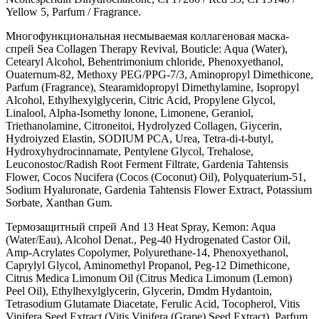
Yellow 5, Parfum / Fragrance.
Многофункциональная несмываемая коллагеновая маска-
спрей Sea Collagen Therapy Revival, Bouticle: Aqua (Water),
Cetearyl Alcohol, Behentrimonium chloride, Phenoxyethanol,
Ouaternum-82, Methoxy PEG/PPG-7/3, Aminopropyl Dimethicone,
Parfum (Fragrance), Stearamidopropyl Dimethylamine, Isopropyl
Alcohol, Ethylhexylglycerin, Citric Acid, Propylene Glycol,
Linalool, Alpha-Isomethy lonone, Limonene, Geraniol,
Triethanolamine, Citroneitoi, Hydrolyzed Collagen, Giycerin,
Hydroiyzed Elastin, SODIUM PCA, Urea, Tetra-di-t-butyl,
Hydroxyhydrocinnamate, Pentylene Glycol, Trehalose,
Leuconostoc/Radish Root Ferment Filtrate, Gardenia Tahtensis
Flower, Cocos Nucifera (Cocos (Coconut) Oil), Polyquaterium-51,
Sodium Hyaluronate, Gardenia Tahtensis Flower Extract, Potassium
Sorbate, Xanthan Gum.
Термозащитный спрей And 13 Heat Spray, Kemon: Aqua
(Water/Eau), Alcohol Denat., Peg-40 Hydrogenated Castor Oil,
Amp-Acrylates Copolymer, Polyurethane-14, Phenoxyethanol,
Caprylyl Glycol, Aminomethyl Propanol, Peg-12 Dimethicone,
Citrus Medica Limonum Oil (Citrus Medica Limonum (Lemon)
Peel Oil), Ethylhexylglycerin, Glycerin, Dmdm Hydantoin,
Tetrasodium Glutamate Diacetate, Ferulic Acid, Tocopherol, Vitis
Vinifera Seed Extract (Vitis Vinifera (Grape) Seed Extract), Parfum