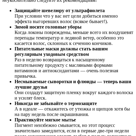
неукоснительно следуйте их рекомендациям!
Защищайте шевелюру от ультрафиолета
При условии что у вас нет цели добиться именно
эффекта выгоревших волос (всякое бывает!).
Зимой носите головные уборы
Когда локоны повреждены, меньше всего их воодушевят
перепады температур и ледяной ветер, особенно это
касается волос, склонных к сечению кончиков.
Питательные маски должны стать вашим
регулярным уходовым средством
Раз в неделю возвращаться к насыщенному
питательному продукту с масляными формами
витаминов и антиоксидантами — очень полезная
привычка.
Несмываемые сыворотки и флюиды — теперь ваши
лучшие друзья
Они создадут защитную пленку вокруг каждого волоска
и усилят блеск.
Никогда не забывайте о термозащите
А в идеале — откажитесь от утюжка и щипцов хотя бы
на пару недель после окрашивания.
Практикуйте мягкое мытье
Пигмент неизбежно смывается, но этот процесс
значительно замедлится, если в первые две-три недели