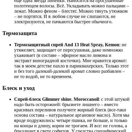
еще одна звезда линейки. Наносится на просушенные
полотенцем волосы. Всё. Укладывать можно пальцами –
лежат. Можно феном – блестят. Можно тянуть утюжком
– не портятся. И в любом случае не слипаются, не
электризуются, не пачкаются быстрее обычного.
Термозащита
Термозащитный спрей And 13 Heat Spray, Kemon
: не
утяжеляет, защищает от пересушивая, даже немножко
ухаживает (в составе – эфирное масло лимона и
экстракт виноградной косточки). Мне нравится аромат:
так в моем детстве пахло в парикмахерских. Только этот
и без того далекий-далекий аромат словно разбавлен –
не то водой, не то временем.
Блеск и уход
Спрей-блеск Glimmer shine
,
Moroccanoil
: с этой штукой
надо быть осторожней: брызнете лишнего – вместо
красивых переливов получите жирный блеск (все-таки
основа состава – натуральное аргановое масло). Хотя мы
вроде подружились: четыре пшика, не больше, и только
на концы и длину, корни не трогаем. И все: не голова, а
бриллиант в свете софитов. У средства специфический