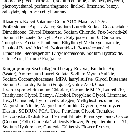
propylene glycol, citric acid, sodium chloride, ethylhexylglycerin,
phenoxyethanol, perfume/fragrance, linalool, limonene, benzyl
salicylate, alpha-isomethyl ionone.
Шампунь Expert Vitamino Color AOX Masque, L’Oreal
Professionnel: Aqua / Water, Sodium Laureth Sulfate, Coco-betaine
Dimethicone, Glycol Distearate, Sodium Chloride, Ppg-5-ceteth-20,
Sodium Benzoate, Salicylic Acid, Polyquaternium-6, Carbomer,
Tocopheryl Acetate, Panthenol, Ethylhexyl Methoxycinnamate,
Linalool Benzyl Alcohol, 2-oleamido-1, 3-octadecanediol,
Limonene, Neohesperidin Dihydrochalcone, Sodium Hydroxide,
Citric Acid, Parfum / Fragrance.
Кондиционер Sea Collagen Therapy Revival, Bouticle: Aqua
(Water), Ammonium Lauryl Sulfate, Sodium Myreth Sulfate,
Sodium Cocoamphoacetate, MIPA-lauryl sulfate, Glycol Distearate,
Sodium Chioride, Partum (Fragrace), Citric Acid, Guar
Hydroxypropyltrimonium Chloride, Cocamide MEA, Laureth-10,
Triethylene Glycol, Benzyl, Alcohol, Propylene Glycol, Limonene,
Hexyl Cinnamal, Hydrolized Collagen, Methylisothiazolinone,
Magnesium Nitrate, Magnesium Choride, Glycerin, Hydrolyzed
Elastin , SODIUM PCA, Urea, Pentylene Glycol, Trehalose,
Leuconostoc/Radish Root Ferment Filtrate, Phenoxyethanol, Cocoa
(Coconut) Oil), Gardenia Tahitensis Flower, Polyquaternium — 51,
Sodium Hyaluronate, Gardenia Tahitensis Flower Extract,