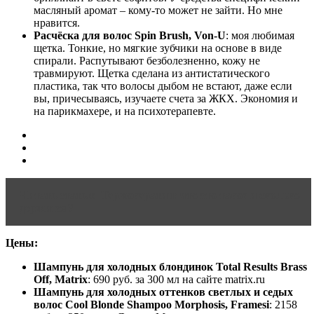
масляный аромат – кому-то может не зайти. Но мне
нравится.
Расчёска для волос Spin Brush, Von-U
: моя любимая
щетка. Тонкие, но мягкие зубчики на основе в виде
спирали. Распутывают безболезненно, кожу не
травмируют. Щетка сделана из антистатического
пластика, так что волосы дыбом не встают, даже если
вы, причесываясь, изучаете счета за ЖКХ. Экономия и
на парикмахере, и на психотерапевте.
Читать статью
Термокератин: что это такое и сколько
держится?
Цены:
Шампунь для холодных блондинок Total Results Brass
Off, Matrix
: 690 руб. за 300 мл на сайте matrix.ru
Шампунь для холодных оттенков светлых и седых
волос Cool Blonde Shampoo Morphosis, Framesi
: 2158