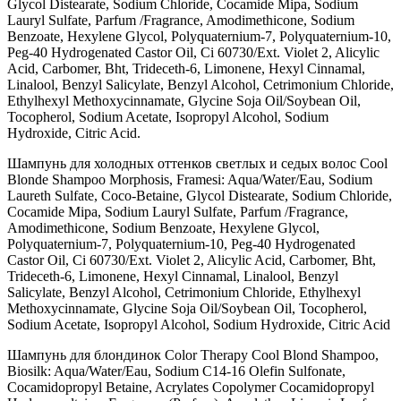
Glycol Distearate, Sodium Chloride, Cocamide Mipa, Sodium
Lauryl Sulfate, Parfum /Fragrance, Amodimethicone, Sodium
Benzoate, Hexylene Glycol, Polyquaternium-7, Polyquaternium-10,
Peg-40 Hydrogenated Castor Oil, Ci 60730/Ext. Violet 2, Alicylic
Acid, Carbomer, Bht, Trideceth-6, Limonene, Hexyl Cinnamal,
Linalool, Benzyl Salicylate, Benzyl Alcohol, Cetrimonium Chloride,
Ethylhexyl Methoxycinnamate, Glycine Soja Oil/Soybean Oil,
Tocopherol, Sodium Acetate, Isopropyl Alcohol, Sodium
Hydroxide, Citric Acid.
Шампунь для холодных оттенков светлых и седых волос Cool
Blonde Shampoo Morphosis, Framesi: Aqua/Water/Eau, Sodium
Laureth Sulfate, Coco-Betaine, Glycol Distearate, Sodium Chloride,
Cocamide Mipa, Sodium Lauryl Sulfate, Parfum /Fragrance,
Amodimethicone, Sodium Benzoate, Hexylene Glycol,
Polyquaternium-7, Polyquaternium-10, Peg-40 Hydrogenated
Castor Oil, Ci 60730/Ext. Violet 2, Alicylic Acid, Carbomer, Bht,
Trideceth-6, Limonene, Hexyl Cinnamal, Linalool, Benzyl
Salicylate, Benzyl Alcohol, Cetrimonium Chloride, Ethylhexyl
Methoxycinnamate, Glycine Soja Oil/Soybean Oil, Tocopherol,
Sodium Acetate, Isopropyl Alcohol, Sodium Hydroxide, Citric Acid
Шампунь для блондинок Color Therapy Cool Blond Shampoo,
Biosilk: Aqua/Water/Eau, Sodium C14-16 Olefin Sulfonate,
Cocamidopropyl Betaine, Acrylates Copolymer Cocamidopropyl