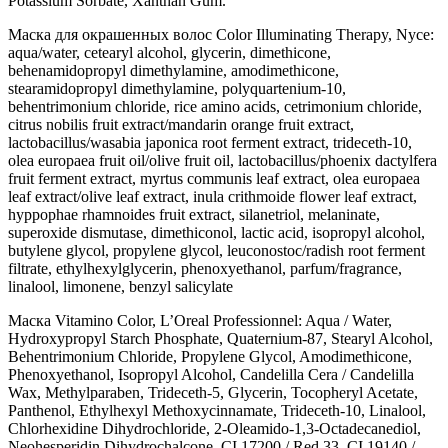
Potassium Sorbate, Xanthan Gum.
Маска для окрашенных волос Color Illuminating Therapy, Nyce:
aqua/water, cetearyl alcohol, glycerin, dimethicone,
behenamidopropyl dimethylamine, amodimethicone,
stearamidopropyl dimethylamine, polyquartenium-10,
behentrimonium chloride, rice amino acids, cetrimonium chloride,
citrus nobilis fruit extract/mandarin orange fruit extract,
lactobacillus/wasabia japonica root ferment extract, trideceth-10,
olea europaea fruit oil/olive fruit oil, lactobacillus/phoenix dactylfera
fruit ferment extract, myrtus communis leaf extract, olea europaea
leaf extract/olive leaf extract, inula crithmoide flower leaf extract,
hyppophae rhamnoides fruit extract, silanetriol, melaninate,
superoxide dismutase, dimethiconol, lactic acid, isopropyl alcohol,
butylene glycol, propylene glycol, leuconostoc/radish root ferment
filtrate, ethylhexylglycerin, phenoxyethanol, parfum/fragrance,
linalool, limonene, benzyl salicylate
Маска Vitamino Color, L’Oreal Professionnel: Aqua / Water,
Hydroxypropyl Starch Phosphate, Quaternium-87, Stearyl Alcohol,
Behentrimonium Chloride, Propylene Glycol, Amodimethicone,
Phenoxyethanol, Isopropyl Alcohol, Candelilla Cera / Candelilla
Wax, Methylparaben, Trideceth-5, Glycerin, Tocopheryl Acetate,
Panthenol, Ethylhexyl Methoxycinnamate, Trideceth-10, Linalool,
Chlorhexidine Dihydrochloride, 2-Oleamido-1,3-Octadecanediol,
Neohesperidin Dihydrochalcone, CI 17200 / Red 33, CI 19140 /