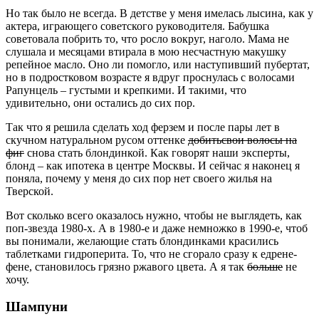
Но так было не всегда. В детстве у меня имелась лысина, как у
актера, играющего советского руководителя. Бабушка
советовала побрить то, что росло вокруг, наголо. Мама не
слушала и месяцами втирала в мою несчастную макушку
репейное масло. Оно ли помогло, или наступивший пубертат,
но в подростковом возрасте я вдруг проснулась с волосами
Рапунцель – густыми и крепкими. И такими, что
удивительно, они остались до сих пор.
Так что я решила сделать ход ферзем и после пары лет в
скучном натуральном русом оттенке
добитьсвои волосы на
фиг
снова стать блондинкой. Как говорят наши эксперты,
блонд – как ипотека в центре Москвы. И сейчас я наконец я
поняла, почему у меня до сих пор нет своего жилья на
Тверской.
Вот сколько всего оказалось нужно, чтобы не выглядеть, как
поп-звезда 1980-х. А в 1980-е и даже немножко в 1990-е, чтоб
вы понимали, желающие стать блондинками красились
таблетками гидроперита. То, что не сгорало сразу к едрене-
фене, становилось грязно ржавого цвета. А я так
больше
не
хочу.
Шампуни