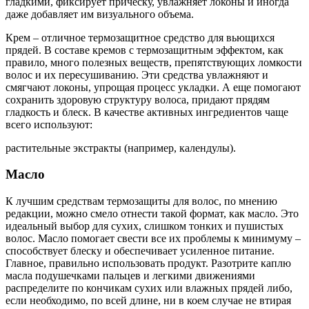
гладкими, фиксирует прическу, увлажняет локоны и иногда
даже добавляет им визуального объема.
Крем – отличное термозащитное средство для вьющихся
прядей. В составе кремов с термозащитным эффектом, как
правило, много полезных веществ, препятствующих ломкости
волос и их пересушиванию. Эти средства увлажняют и
смягчают локоны, упрощая процесс укладки. А еще помогают
сохранить здоровую структуру волоса, придают прядям
гладкость и блеск. В качестве активных ингредиентов чаще
всего используют:
растительные экстракты (например, календулы).
Масло
К лучшим средствам термозащиты для волос, по мнению
редакции, можно смело отнести такой формат, как масло. Это
идеальный выбор для сухих, слишком тонких и пушистых
волос. Масло помогает свести все их проблемы к минимуму –
способствует блеску и обеспечивает усиленное питание.
Главное, правильно использовать продукт. Разотрите каплю
масла подушечками пальцев и легкими движениями
распределите по кончикам сухих или влажных прядей либо,
если необходимо, по всей длине, ни в коем случае не втирая