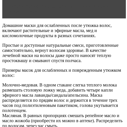
Читать статью
Уход за натуральными волосами –
основные моменты
Домашние маски для ослабленных после утюжка волос,
включают растительные и эфирные масла, мед и
кисломолочные продукты в разных сочетаниях.
Простые и доступные натуральные смеси, приготовленные
самостоятельно, вернут волосам здоровье. В качестве
лечебной маски на волосы даже просто наносят теплую
простоквашу и смывают спустя полчаса.
Примеры масок для ослабленных и поврежденным утюжком
волос:
Молочно-медовая. В одном стакане слегка теплого молока
размешать столовую ложку меда, добавить четыре капли
эфирного масла лаванды/сандала/апельсина. Маска
распределяется по прядям волос и держится в течение трех
часов под полиэтиленовым пакетиком, голова укутывается
полотенцем.
Масляная. В равных пропорциях смешать репейное масло и
масло жожоба (приобрести их можно в аптеке). Распределить
по волосам, через час смыть.