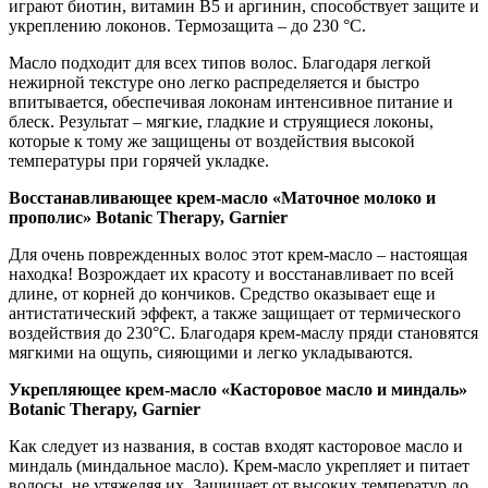
играют биотин, витамин В5 и аргинин, способствует защите и
укреплению локонов. Термозащита – до 230 °C.
Масло подходит для всех типов волос. Благодаря легкой
нежирной текстуре оно легко распределяется и быстро
впитывается, обеспечивая локонам интенсивное питание и
блеск. Результат – мягкие, гладкие и струящиеся локоны,
которые к тому же защищены от воздействия высокой
температуры при горячей укладке.
Восстанавливающее крем-масло «Маточное молоко и
прополис» Botanic Therapy, Garnier
Для очень поврежденных волос этот крем-масло – настоящая
находка! Возрождает их красоту и восстанавливает по всей
длине, от корней до кончиков. Средство оказывает еще и
антистатический эффект, а также защищает от термического
воздействия до 230°С. Благодаря крем-маслу пряди становятся
мягкими на ощупь, сияющими и легко укладываются.
Укрепляющее крем-масло «Касторовое масло и миндаль»
Botanic Therapy, Garnier
Как следует из названия, в состав входят касторовое масло и
миндаль (миндальное масло). Крем-масло укрепляет и питает
волосы, не утяжеляя их. Защищает от высоких температур до