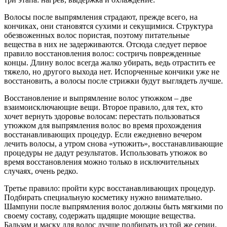
Волосы после выпрямления страдают, прежде всего, на
кончиках, они становятся сухими и секущимися. Структура
обезвоженных волос пористая, поэтому питательные
вещества в них не задерживаются. Отсюда следует первое
правило восстановления волос: состричь поврежденные
концы. Длину волос всегда жалко убирать, ведь отрастить ее
тяжело, но другого выхода нет. Испорченные кончики уже не
восстановить, а волосы после стрижки будут выглядеть лучше.
Восстановление и выпрямление волос утюжком – две
взаимоисключающие вещи. Второе правило, для тех, кто
хочет вернуть здоровье волосам: перестать пользоваться
утюжком для выпрямления волос во время прохождения
восстанавливающих процедур. Если ежедневно вечером
лечить волосы, а утром снова «утюжить», восстанавливающие
процедуры не дадут результатов. Использовать утюжок во
время восстановления можно только в исключительных
случаях, очень редко.
Третье правило: пройти курс восстанавливающих процедур.
Подбирать специальную косметику нужно внимательно.
Шампуни после выпрямления волос должны быть мягкими по
своему составу, содержать щадящие моющие вещества.
Бальзам и маску для волос лучше подбирать из той же серии,