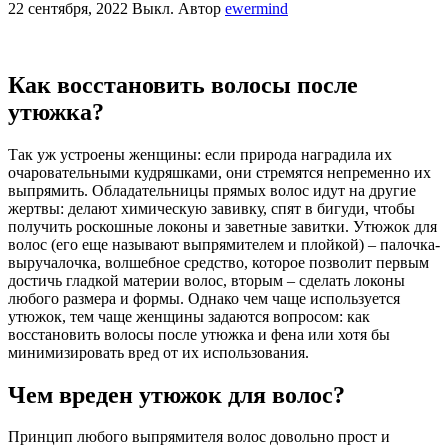
22 сентября, 2022
Выкл.
Автор
ewermind
Как восстановить волосы после
утюжка?
Так уж устроены женщины: если природа наградила их
очаровательными кудряшками, они стремятся непременно их
выпрямить. Обладательницы прямых волос идут на другие
жертвы: делают химическую завивку, спят в бигуди, чтобы
получить роскошные локоны и заветные завитки. Утюжок для
волос (его еще называют выпрямителем и плойкой) – палочка-
выручалочка, волшебное средство, которое позволит первым
достичь гладкой материи волос, вторым – сделать локоны
любого размера и формы. Однако чем чаще используется
утюжок, тем чаще женщины задаются вопросом: как
восстановить волосы после утюжка и фена или хотя бы
минимизировать вред от их использования.
Чем вреден утюжок для волос?
Принцип любого выпрямителя волос довольно прост и