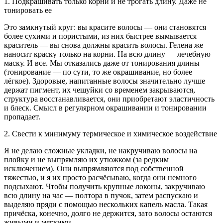
1. Подкрашивать только корни и не трогать длину. Даже не
тонировать ее
Это замкнутый круг: вы красите волосы — они становятся
более сухими и пористыми, из них быстрее вымывается
краситель — вы снова должны красить волосы. Гелена же
наносит краску только на корни. На всю длину — лечебную
маску. И все. Мы отказались даже от тонирования длины
(тонирование — по сути, то же окрашивание, но более
лёгкое). Здоровые, напитанные волосы значительно лучше
держат пигмент, их чешуйки со временем закрываются,
структура восстанавливается, они приобретают эластичность
и блеск. Смысл в регулярном окрашивании и тонировании
пропадает.
2. Свести к минимуму термическое и химическое воздействие
Я не делаю сложные укладки, не накручиваю волосы на
плойку и не выпрямляю их утюжком (за редким
исключением). Они выпрямляются под собственной
тяжестью, и я их просто расчёсываю, когда они немного
подсыхают. Чтобы получить крупные локоны, закручиваю
всю длину на час — полтора в пучок, затем распускаю и
выделяю пряди с помощью нескольких капель масла. Такая
причёска, конечно, долго не держится, зато волосы остаются
живыми и мягкими.