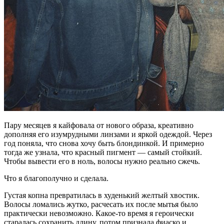
Пару месяцев я кайфовала от нового образа, креативно
дополняя его изумрудными линзами и яркой одеждой. Через
год поняла, что снова хочу быть блондинкой. И примерно
тогда же узнала, что красный пигмент — самый стойкий.
Чтобы вывести его в ноль, волосы нужно реально сжечь.
Что я благополучно и сделала.
Густая копна превратилась в худенький желтый хвостик.
Волосы ломались жутко, расчесать их после мытья было
практически невозможно. Какое-то время я героически
старалась сохранить длину, потом признала фиаско и…