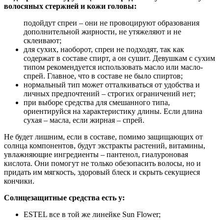
волосяных стержней и кожи головы:
подойдут спреи – они не провоцируют образования
дополнительной жирности, не утяжеляют и не
склеивают;
для сухих, наоборот, спреи не подходят, так как
содержат в составе спирт, а он сушит. Девушкам с сухим
типом рекомендуется использовать масло или масло-
спрей. Главное, что в составе не было спиртов;
нормальный тип может отталкиваться от удобства и
личных предпочтений – строгих ограничений нет;
при выборе средства для смешанного типа,
ориентируйся на характеристику длины. Если длина
сухая – масла, если жирная – спрей.
Не будет лишним, если в составе, помимо защищающих от
солнца компонентов, будут экстракты растений, витамины,
увлажняющие ингредиенты – пантенол, гиалуроновая
кислота. Они помогут не только обезопасить волосы, но и
придать им мягкость, здоровый блеск и скрыть секущиеся
кончики.
Солнцезащитные средства есть у:
ESTEL все в той же линейке Sun Flower;