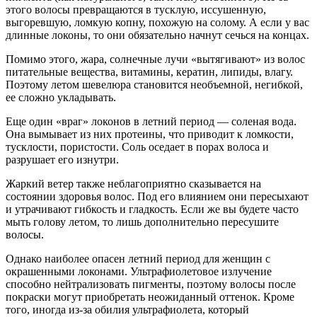
этого волосы превращаются в тусклую, иссушенную,
выгоревшую, ломкую копну, похожую на солому. А если у вас
длинные локоны, то они обязательно начнут сечься на концах.
Помимо этого, жара, солнечные лучи «вытягивают» из волос
питательные вещества, витамины, кератин, липиды, влагу.
Поэтому летом шевелюра становится необъемной, негибкой,
ее сложно укладывать.
Еще один «враг» локонов в летний период — соленая вода.
Она вымывает из них протеины, что приводит к ломкости,
тусклости, пористости. Соль оседает в порах волоса и
разрушает его изнутри.
Жаркий ветер также неблагоприятно сказывается на
состоянии здоровья волос. Под его влиянием они пересыхают
и утрачивают гибкость и гладкость. Если же вы будете часто
мыть голову летом, то лишь дополнительно пересушите
волосы.
Однако наиболее опасен летний период для женщин с
окрашенными локонами. Ультрафиолетовое излучение
способно нейтрализовать пигменты, поэтому волосы после
покраски могут приобретать неожиданный оттенок. Кроме
того, иногда из-за обилия ультрафиолета, который