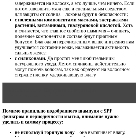
задерживается на волосах, а это лучше, чем ничего. Если
потом завершить уход еще и специальным средством
для защиты от солнца – локоны будут в безопасности;
с полезными компонентами маслами, экстрактами
растений, витаминами, гиалуроновой кислотой.
Хоть
и считается, что главное свойство шампуня – очищать,
полезные компоненты в составе будут приятным
бонусом. Благодаря перечисленным выше ингредиентам
улучшается состояние кожи, налаживается активность
сальных желез;
с силиконами
. Да простят меня любительницы
натурального ухода. Летом силиконы действительно
могут помочь волосам, так как образуют на волосяном
стержне пленку, удерживающую влагу.
Читать статью
Подарочный сертификат
окрашивание и уход волосы
Помимо правильно подобранного шампуня с SPF
фильтром и периодичности мытья, внимание нужно
уделить и самому процессу:
не используй горячую воду
– она вытягивает влагу.