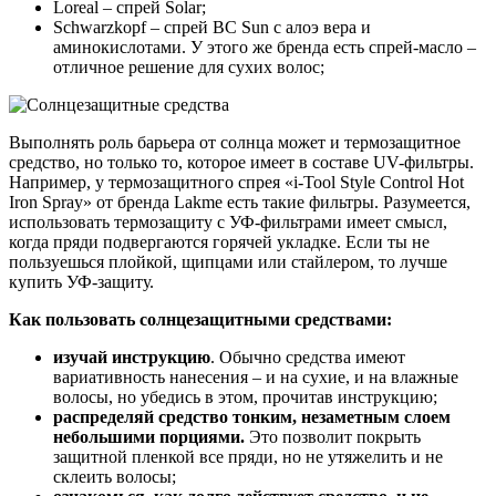
Loreal – спрей Solar;
Schwarzkopf – спрей BC Sun с алоэ вера и
аминокислотами. У этого же бренда есть спрей-масло –
отличное решение для сухих волос;
Выполнять роль барьера от солнца может и термозащитное
средство, но только то, которое имеет в составе UV-фильтры.
Например, у термозащитного спрея «i-Tool Style Control Hot
Iron Spray» от бренда Lakme есть такие фильтры. Разумеется,
использовать термозащиту с УФ-фильтрами имеет смысл,
когда пряди подвергаются горячей укладке. Если ты не
пользуешься плойкой, щипцами или стайлером, то лучше
купить УФ-защиту.
Как пользовать солнцезащитными средствами:
изучай инструкцию
. Обычно средства имеют
вариативность нанесения – и на сухие, и на влажные
волосы, но убедись в этом, прочитав инструкцию;
распределяй средство тонким, незаметным слоем
небольшими порциями.
Это позволит покрыть
защитной пленкой все пряди, но не утяжелить и не
склеить волосы;