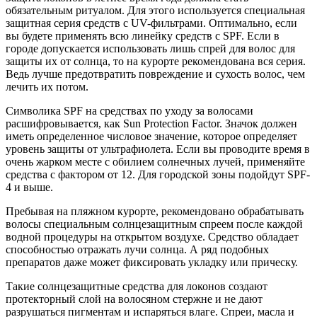
обязательным ритуалом. Для этого используется специальная
защитная серия средств с UV-фильтрами. Оптимально, если
вы будете применять всю линейку средств с SPF. Если в
городе допускается использовать лишь спрей для волос для
защиты их от солнца, то на курорте рекомендована вся серия.
Ведь лучше предотвратить повреждение и сухость волос, чем
лечить их потом.
Символика SPF на средствах по уходу за волосами
расшифровывается, как Sun Protection Factor. Значок должен
иметь определенное числовое значение, которое определяет
уровень защиты от ультрафиолета. Если вы проводите время в
очень жарком месте с обилием солнечных лучей, применяйте
средства с фактором от 12. Для городской зоны подойдут SPF-
4 и выше.
Пребывая на пляжном курорте, рекомендовано обрабатывать
волосы специальным солнцезащитным спреем после каждой
водной процедуры на открытом воздухе. Средство обладает
способностью отражать лучи солнца. А ряд подобных
препаратов даже может фиксировать укладку или прическу.
Такие солнцезащитные средства для локонов создают
протекторный слой на волосяном стержне и не дают
разрушаться пигментам и испаряться влаге. Спреи, масла и