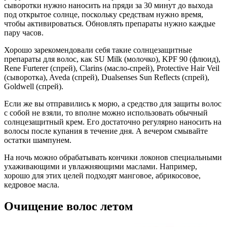
сыворотки нужно наносить на пряди за 30 минут до выхода
под открытое солнце, поскольку средствам нужно время,
чтобы активироваться. Обновлять препараты нужно каждые
пару часов.
Хорошо зарекомендовали себя такие солнцезащитные
препараты для волос, как SU Milk (молочко), KPF 90 (флюид),
Rene Furterer (спрей), Clarins (масло-спрей), Protective Hair Veil
(сыворотка), Aveda (спрей), Dualsenses Sun Reflects (спрей),
Goldwell (спрей).
Если же вы отправились к морю, а средство для защиты волос
с собой не взяли, то вполне можно использовать обычный
солнцезащитный крем. Его достаточно регулярно наносить на
волосы после купания в течение дня. А вечером смывайте
остатки шампунем.
На ночь можно обрабатывать кончики локонов специальными
ухаживающими и увлажняющими маслами. Например,
хорошо для этих целей подходят манговое, абрикосовое,
кедровое масла.
Очищение волос летом