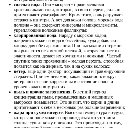
соленая вода
. Она «засоряет» пряди мелкими
кристалликами соли, которые, в свою очередь, сильно
притягивают ультрафиолет. Кроме того, соль разрушает
стержень изнутри. А вот для кожи головы морская вода
полезна – она содержит минералы и микроэлементы,
укрепляющие волосяные фолликулы;
хлорированная вода
. Наряду с морской водой,
навредить может и вода в бассейнах, куда добавляют
хлорку для обеззараживания. При высыхании стержни
покрываются незаметной пленкой, которая лишает их
эластичности, делает их хрупкими и ломкими. Частый
спутник таких проявлений – мелкая перхоть, способная
появится как на жирных, так и на сухих волосах;
ветер.
Еще один фактор, иссушающий и травмирующий
стержень. Причем неважно, какая влажность вокруг –
ветер внесет свои коррективы в состояние волос и
уровень влаги внутри них.
пыль и прочие загрязнения.
В летний период
концентрация пыли, промышленных и машинных
выбросов повышается. Это значит, что корни и длина
притягивают к себе в несколько раз больше загрязнений;
жара при сухом воздухе
. Высокая температура воздуха,
которая вполне может сопровождаться отсутствием
солнца, сушит кожу и локоны. Это происходит потому,
что волосяной стержень очень гигроскопичен – он