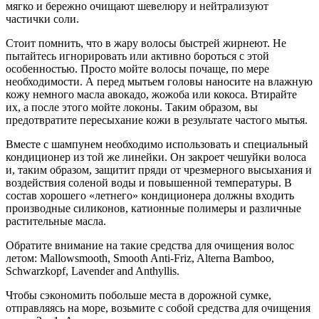
мягко и бережно очищают шевелюру и нейтрализуют
частички соли.
Стоит помнить, что в жару волосы быстрей жирнеют. Не
пытайтесь игнорировать или активно бороться с этой
особенностью. Просто мойте волосы почаще, по мере
необходимости. А перед мытьем головы наносите на влажную
кожу немного масла авокадо, жожоба или кокоса. Втирайте
их, а после этого мойте локоны. Таким образом, вы
предотвратите пересыхание кожи в результате частого мытья.
Вместе с шампунем необходимо использовать и специальный
кондиционер из той же линейки. Он закроет чешуйки волоса
и, таким образом, защитит пряди от чрезмерного высыхания и
воздействия соленой воды и повышенной температуры. В
состав хорошего «летнего» кондиционера должны входить
производные силиконов, катионные полимеры и различные
растительные масла.
Обратите внимание на такие средства для очищения волос
летом: Mallowsmooth, Smooth Anti-Friz, Alterna Bamboo,
Schwarzkopf, Lavender and Anthyllis.
Чтобы сэкономить побольше места в дорожной сумке,
отправляясь на море, возьмите с собой средства для очищения