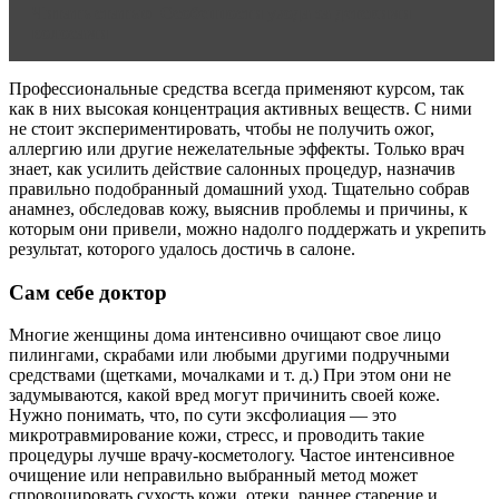
Читать статью
Особенности ухода за детскими
волосами
Профессиональные средства всегда применяют курсом, так
как в них высокая концентрация активных веществ. С ними
не стоит экспериментировать, чтобы не получить ожог,
аллергию или другие нежелательные эффекты. Только врач
знает, как усилить действие салонных процедур, назначив
правильно подобранный домашний уход. Тщательно собрав
анамнез, обследовав кожу, выяснив проблемы и причины, к
которым они привели, можно надолго поддержать и укрепить
результат, которого удалось достичь в салоне.
Сам себе доктор
Многие женщины дома интенсивно очищают свое лицо
пилингами, скрабами или любыми другими подручными
средствами (щетками, мочалками и т. д.) При этом они не
задумываются, какой вред могут причинить своей коже.
Нужно понимать, что, по сути эксфолиация — это
микротравмирование кожи, стресс, и проводить такие
процедуры лучше врачу-косметологу. Частое интенсивное
очищение или неправильно выбранный метод может
спровоцировать сухость кожи, отеки, раннее старение и