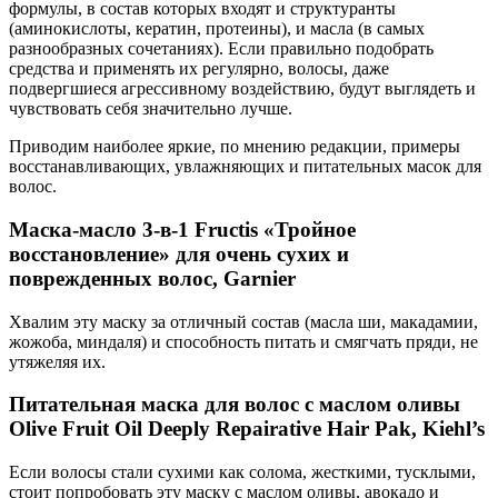
формулы, в состав которых входят и структуранты
(аминокислоты, кератин, протеины), и масла (в самых
разнообразных сочетаниях). Если правильно подобрать
средства и применять их регулярно, волосы, даже
подвергшиеся агрессивному воздействию, будут выглядеть и
чувствовать себя значительно лучше.
Приводим наиболее яркие, по мнению редакции, примеры
восстанавливающих, увлажняющих и питательных масок для
волос.
Маска-масло 3-в-1 Fructis «Тройное
восстановление» для очень сухих и
поврежденных волос, Garnier
Хвалим эту маску за отличный состав (масла ши, макадамии,
жожоба, миндаля) и способность питать и смягчать пряди, не
утяжеляя их.
Питательная маска для волос с маслом оливы
Olive Fruit Oil Deeply Repairative Hair Pak, Kiehl’s
Если волосы стали сухими как солома, жесткими, тусклыми,
стоит попробовать эту маску с маслом оливы, авокадо и