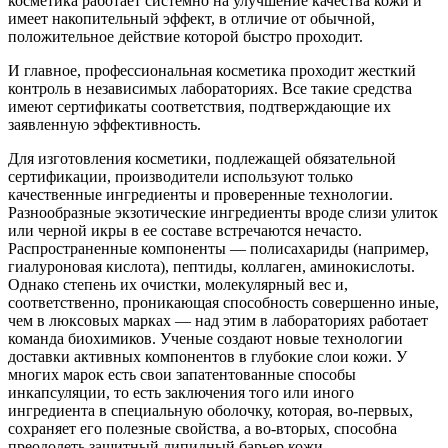
косметика работает системно на улучшение качества кожи и
имеет накопительный эффект, в отличие от обычной,
положительное действие которой быстро проходит.
И главное, профессиональная косметика проходит жесткий
контроль в независимых лабораториях. Все такие средства
имеют сертификаты соответствия, подтверждающие их
заявленную эффективность.
Для изготовления косметики, подлежащей обязательной
сертификации, производители используют только
качественные ингредиенты и проверенные технологии.
Разнообразные экзотические ингредиенты вроде слизи улиток
или черной икры в ее составе встречаются нечасто.
Распространенные компоненты — полисахариды (например,
гиалуроновая кислота), пептиды, коллаген, аминокислоты.
Однако степень их очистки, молекулярный вес и,
соответственно, проникающая способность совершенно иные,
чем в люксовых марках — над этим в лабораториях работает
команда биохимиков. Ученые создают новые технологии
доставки активных компонентов в глубокие слои кожи. У
многих марок есть свои запатентованные способы
инкапсуляции, то есть заключения того или иного
ингредиента в специальную оболочку, которая, во-первых,
сохраняет его полезные свойства, а во-вторых, способна
преодолеть защитный липидный барьер кожи.