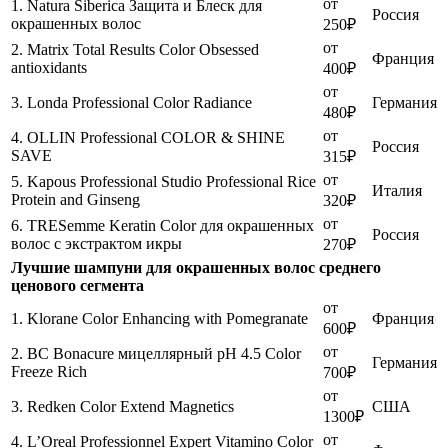
от
1. Natura Siberica Защита и Блеск для
Россия
окрашенных волос
250₽
от
2. Matrix Total Results Color Obsessed
Франция
antioxidants
400₽
от
3. Londa Professional Color Radiance
Германия
480₽
от
4. OLLIN Professional COLOR & SHINE
Россия
SAVE
315₽
от
5. Kapous Professional Studio Professional Rice
Италия
Protein and Ginseng
320₽
от
6. TRESemme Keratin Color для окрашенных
Россия
волос с экстрактом икры
270₽
Лучшие шампуни для окрашенных волос среднего
ценового сегмента
от
1. Klorane Color Enhancing with Pomegranate
Франция
600₽
от
2. BC Bonacure мицеллярный pH 4.5 Color
Германия
Freeze Rich
700₽
от
3. Redken Color Extend Magnetics
США
1300₽
от
4. L’Oreal Professionnel Expert Vitamino Color