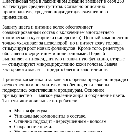
Пластиковая тара в лаконичном дизайне вмещает в себя 250
мл текстуры средней густоты. Согласно описанию
производителя, средство подходит для ежедневного
применения.
Защиту цвета и питание волос обеспечивает
сбалансированный состав с включением многолетнего
тропического кустарника (каперсника). Ценный компонент не
только ухаживает за шевелюрой, но и питает кожу головы,
стимулируя рост новых фолликулов. Кроме того, рецептура
обогащена кверцетином и полифенолами. Первый —
выполняет антиоксидантную и защитную функцию, вторые
— стимулируют микроциркуляцию кожи головы. Задача
касторового масла — придать блеск и эластичность.
Премиум-косметика итальянского бренда прекрасно подходит
отечественным покупателям, особенно, если локоны
подверглись осветляющим процедурам. Основное
преимущество — мягкое удаление жира и сохранение цвета.
Так считают довольные потребители.
Мягкая формула.
Уникальные компоненты в составе.
Отлично подходит «пересушенным» волосам.
Сохранение цвета.
Улучшение состояния волос и кожи головы.