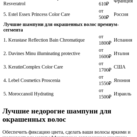
Франция
Resveratrol
610₽
от
5. Estel Essex Princess Color Care
Россия
500₽
Лучшие шампуни для окрашенных волос премиум-
сегмента
от
1. Kerastase Reflection Bain Chromatique
Испания
1800₽
от
2. Davines Minu illuminating protective
Италия
1600₽
от
3. KeratinComplex Color Care
США
1700₽
от
4. Lebel Cosmetics Proscenia
Япония
1550₽
от
5. Moroccanoil Hydrating
Израиль
1500₽
Лучшие недорогие шампуни для
окрашенных волос
Обеспечить фиксацию цвета, сделать ваши волосы яркими и