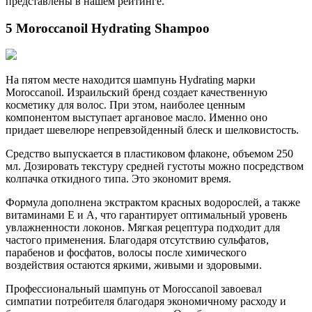
представлены в нашем рейтинге.
5 Moroccanoil Hydrating Shampoo
На пятом месте находится шампунь Hydrating марки
Moroccanoil. Израильский бренд создает качественную
косметику для волос. При этом, наиболее ценным
компонентом выступает аргановое масло. Именно оно
придает шевелюре непревзойденный блеск и шелковистость.
Средство выпускается в пластиковом флаконе, объемом 250
мл. Дозировать текстуру средней густоты можно посредством
колпачка откидного типа. Это экономит время.
Формула дополнена экстрактом красных водорослей, а также
витаминами Е и А, что гарантирует оптимальный уровень
увлажненности локонов. Мягкая рецептура подходит для
частого применения. Благодаря отсутствию сульфатов,
парабенов и фосфатов, волосы после химического
воздействия остаются яркими, живыми и здоровыми.
Профессиональный шампунь от Moroccanoil завоевал
симпатии потребителя благодаря экономичному расходу и