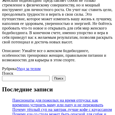
Женский бодибилдинг представляет собой не только
стремление к физическому совершенству, но и мощный
инструмент для личностного роста. Он учит нас ставить цели,
преодолевать трудности и верить в свои силы. Это
путешествие, которое может изменить вашу жизнь к лучшему,
наполнив ее здоровьем, уверенностью и энергией. Не бойтесь
пробовать что-то новое и открывать для себя мир женского
бодибилдинга. В конечном счете, именно упорство и вера в
себя приведут вас к желаемым результатам, позволяя раскрыть
свой потенциал и достичь новых высот.
Описание: Узнайте все о женском бодибилдинге,
особенностях тренировки женщин, правильном питании и
возможностях для карьеры в этом спорте.
Рубрика
Уход за телом
Поиск
Поиск
Последние записи
Пансионаты для пожилых на время отпуска: как
временно устроить маму или папу и не переживать
Почему тёплый суп на завтрак лучше кофе с круассаном
Почему еда со стола может быть опасной для собак и