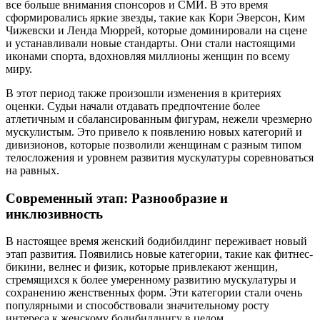
все больше внимания спонсоров и СМИ. В это время
сформировались яркие звезды, такие как Кори Эверсон, Ким
Чижевски и Ленда Мюррей, которые доминировали на сцене
и устанавливали новые стандарты. Они стали настоящими
иконами спорта, вдохновляя миллионы женщин по всему
миру.
В этот период также произошли изменения в критериях
оценки. Судьи начали отдавать предпочтение более
атлетичным и сбалансированным фигурам, нежели чрезмерно
мускулистым. Это привело к появлению новых категорий и
дивизионов, которые позволили женщинам с разным типом
телосложения и уровнем развития мускулатуры соревноваться
на равных.
Современный этап: Разнообразие и
инклюзивность
В настоящее время женский бодибилдинг переживает новый
этап развития. Появились новые категории, такие как фитнес-
бикини, велнес и физик, которые привлекают женщин,
стремящихся к более умеренному развитию мускулатуры и
сохранению женственных форм. Эти категории стали очень
популярными и способствовали значительному росту
интереса к женскому бодибилдингу в целом.