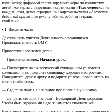
компьютер; цифровой телевизор; массажёры по количеству
детей; конверты с разрезными картинками
«
Тело человека
»
на
каждый стол, демонстрационные карточки-схемы
«Алгоритм
действий при мытье рук»
, учебник, рабочая тетрадь,
смайлики.
• 1. Вводная часть
Деятельность учителя Деятельность обучающихся
Продолжительность ОМУ
Приветствие учителем детей.
— Прозвенел звонок.
Начался урок
.
— Посмотрите на экологический букварь, вам улыбается
солнышко, и вы подарите солнышку хорошее настроение.
Повернитесь друг к другу и подарите улыбки, повернитесь ко
мне и улыбнитесь.
— Сядьте за парты, не забудьте про правильную осанку.
— Да, дети, сегодня 7 апреля – Всемирный День здоровья.
Чтобы быть здоровыми надо заниматься гимнастикой.
Взять мяч в правую руку и сжать 3 раза, а теперь в левую руку