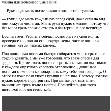
ужина или вечернего умывания.
— Руки надо мыть после каждого посещения туалета.
— Руки надо мыть каждый раз перед едой, даже если на вид
они кажутся чистыми. Мыть руки нужно с мылом, потому что
без мыла грязь сложно отмыть и бактерии не все погибнут.
Воспитатель: Ребята, а сейчас посмотрите на свои ногти,
проверьте коротко ли они подстрижены, чистые они или
грязные, нет ли черных каемок.
Под длинными ногтями быстро собирается много грязи и ее
трудно удалить, а мы уже говорили, что грязь опасна для
здоровья. Кроме этого, ногти с черными каемками вызывают
к каждого опрятного человека отвращение. Длинными
ногтями можно легко поцарапать кожу себе или товарищу. От
этого на коже появляются прыщи и нарывы. Поэтому ноготки
нужно коротко подстригать. При мытье рук тщательно
вычищайте грязь из-под ногтей. Пользуйтесь для этого
щеточкой или ногтечисткой.
Читать статью
Мелкоморщинистый тип старения
кожи лица - как бороться и что делать с морщинами