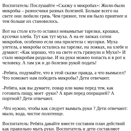
Воспитатель: Послушайте «Сказку о микробах»: Жили-были
микробы – разносчики разных болезней. Больше всего на
свете они любили грязь. Чем грязнее, тем им было приятнее и
тем больше их становилось.
Вот на столе кто-то оставил невымытые тарелки, крошки,
кусочки хлеба. Тут как тут муха. А на ее лапках сотни
микробов, особенно если она прилетела с мусорки. Муха
улетела, а микробы остались на тарелке, на ложках, на хлебе и
думают: «Как хорошо, что на свете есть грязнули и Мухи!» И
стало микробам раздолье. И на руки можно попасть и в рот к
человеку. А там уж и до болезни рукой подать!
-Ребята, подумайте, что в этой сказке правда, а что вымысел?
Что поможет нам победить микробы? Дети отвечают.
-Ребята, как вы думаете, повар или мама перед тем, как
готовить пищу, моет -руки? А врач перед операцией? А
портной? Дети отвечают.
-Что нужно, чтобы как следует вымыть руки ? Дети отвечают:
мыло, вода, чистое полотенце.
Воспитатель: Ребята давайте вместе составим план действий
как правильно мыть руки. Воспитатель и дети составляют