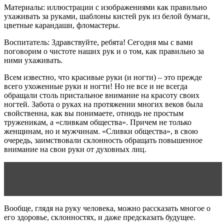
Материалы: иллюстрации с изображениями как правильно
ухаживать за руками, шаблоны кистей рук из белой бумаги,
цветные карандаши, фломастеры.
Воспитатель: Здравствуйте, ребята! Сегодня мы с вами
поговорим о чистоте наших рук и о том, как правильно за
ними ухаживать.
Всем известно, что красивые руки (и ногти) – это прежде
всего ухоженные руки и ногти! Но не все и не всегда
обращали столь пристальное внимание на красоту своих
ногтей. Забота о руках на протяжении многих веков была
свойственна, как вы понимаете, отнюдь не простым
труженикам, а «сливкам общества». Причем не только
женщинам, но и мужчинам. «Сливки общества», в свою
очередь, заимствовали склонность обращать повышенное
внимание на свои руки от духовных лиц.
Читать статью
Косметика для тела: обзор брендов и
критерии выбора
Вообще, глядя на руку человека, можно рассказать многое о
его здоровье, склонностях, и даже предсказать будущее.