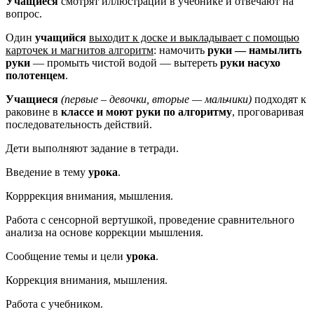
Учащиеся
смотрят иллюстрации в учебнике и отвечают на
вопрос.
Один
учащийся
выходит к доске и выкладывает с помощью
карточек и магнитов алгоритм
: намочить
руки — намылить
руки
— промыть чистой водой — вытереть
руки насухо
полотенцем
.
Учащиеся
(первые – девочки, вторые — мальчики)
подходят к
раковине в
классе и моют руки по алгоритму
, проговаривая
последовательность действий.
Дети выполняют задание в тетради.
Введение в тему
урока
.
Корррекция внимания, мышления.
Работа с сенсорной вертушкой, проведение сравнительного
анализа на основе коррекции мышления.
Сообщение темы и цели
урока
.
Коррекция внимания, мышления.
Работа с учебником.