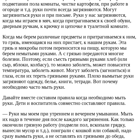
подметании пола комнаты, чистке картофеля, при работе в
огороде и т.д. руки почти всегда загрязняются. Могут
загрязниться руки и при письме. Руки у нас загрязняются,
когда мы играем в мяч, когда притрагиваемся к своей обуви,
дверным ручкам, к крючку и цепочке в туалетной комнате.
Когда мы берем различные предметы и притрагиваемся к ним,
то грязь, имеющаяся на них пристает, к нашим рукам. Эта
грязь и микробы потом переносится на пищу, которую мы
берем немытыми руками. А с грязью передаются многие
болезни. Поэтому, если съесть грязными руками хлеб (или
сыр, яблоки, колбасу), то можно заболеть, может повысится
температура, заболеть живот. Могут заболеть (загноиться) и
глаза, если их тереть грязными руками. Плохо вымытые руки
загрязняют одежду, белье, книги, тетради. Вот почему
необходимо часто мыть руки.
Давайте вместе составим правила когда необходимо мыть
руки. Дети и воспитатель совместно составляют правила.
— Руки мы моем при утреннем и вечернем умывании. Мыть
их надо в течение дня после каждого загрязнения. Как только
окончили грязную работу (подмели пол, вскопали грядку,
вынесли мусор и т.д.), поиграли с кошкой или собакой, надо
сразу вымыть руки, а не оставлять их грязными до обеда,