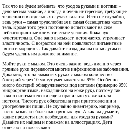
Так что не будем забывать, что уход за руками и ногтями –
дело весьма важное, а иногда и очень интересное, требующее
терпения и в отдельных случаях таланта. И это не случайно,
ведь руки – самая трудолюбивая и самая беззащитная часть
тела. Кроме того руки постоянно испытывают на себе
неблагоприятные климатические условия. Кожа рук
чувствительна. Она рано высыхает, истончается, утрачивает
эластичность. С возрастом на ней появляются пигментные
пятна и морщины. Так давайте воздадим им по заслугам и
будем уделять им должное внимание.
Мойте руки с мылом. Это очень важно, ведь именно через
грязные руки передаются многие инфекционные заболевания.
Доказано, что на вымытых руках с мылом количество
бактерий через 10 минут уменьшается на 85%. Особенно
много бактерий обнаруживается под ногтями (примерно 95%
микроорганизмов, находящихся на коже рук), поэтому так
важно систематически еще и правильно ухаживать за
ногтями. Чистота рук обязательна при приготовлении и
употреблении пищи. Не случайно дизентерию, например,
часто называют болезнью грязных рук. А как вы думаете,
какие предметы нам необходимы для ухода за руками?
Давайте их найдем и покажем на иллюстрациях. Дети
отвечают и показывают.