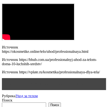
Источник
https://okosmetike.online/telo/uhod/professionalnaya.html
Источник
https://bhub.com.ua/professionalnyj-uhod-za-telom-
doma-10-luchshih-sredstv/
Источник
https://vplate.ru/kosmetika/professionalnaya-dlya-tela/
Читать статью
Молочко для ухода за телом garnier
Рубрика
Уход за телом
Поиск
Поиск