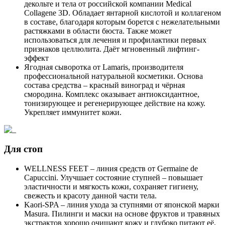
декольте и тела от российской компании Medical
Collagene 3D. Обладает янтарной кислотой и коллагеном
в составе, благодаря которым борется с нежелательными
растяжками в области бюста. Также может
использоваться для лечения и профилактики первых
признаков целлюлита. Даёт мгновенный лифтинг-
эффект
Ягодная сыворотка от Lamaris, производителя
профессиональной натуральной косметики. Основа
состава средства – красный виноград и чёрная
смородина. Комплекс оказывает антиоксидантное,
тонизирующее и регенерирующее действие на кожу.
Укрепляет иммунитет кожи.
Для стоп
WELLNESS FEET – линия средств от Germaine de
Capuccini. Улучшает состояние ступней – повышает
эластичности и мягкость кожи, сохраняет гигиену,
свежесть и красоту данной части тела.
Kaori-SPA – линия ухода за ступнями от японской марки
Masura. Пилинги и маски на основе фруктов и травяных
экстрактов хорошо очищают кожу и глубоко питают её,