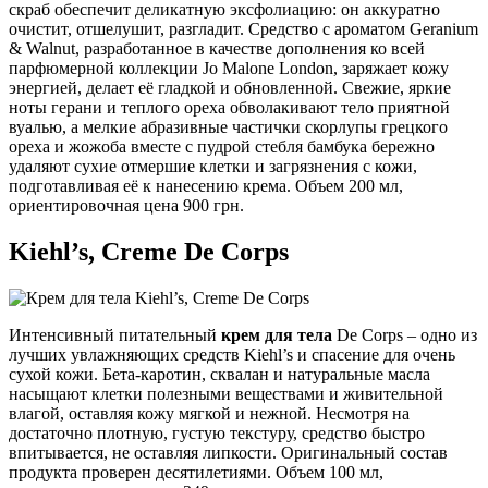
скраб обеспечит деликатную эксфолиацию: он аккуратно
очистит, отшелушит, разгладит. Средство с ароматом Geranium
& Walnut, разработанное в качестве дополнения ко всей
парфюмерной коллекции Jo Malone London, заряжает кожу
энергией, делает её гладкой и обновленной. Свежие, яркие
ноты герани и теплого ореха обволакивают тело приятной
вуалью, а мелкие абразивные частички скорлупы грецкого
ореха и жожоба вместе с пудрой стебля бамбука бережно
удаляют сухие отмершие клетки и загрязнения с кожи,
подготавливая её к нанесению крема. Объем 200 мл,
ориентировочная цена 900 грн.
Kiehl’s, Creme De Corps
Интенсивный питательный
крем для тела
De Corps – одно из
лучших увлажняющих средств Kiehl’s и спасение для очень
сухой кожи. Бета-каротин, сквалан и натуральные масла
насыщают клетки полезными веществами и живительной
влагой, оставляя кожу мягкой и нежной. Несмотря на
достаточно плотную, густую текстуру, средство быстро
впитывается, не оставляя липкости. Оригинальный состав
продукта проверен десятилетиями. Объем 100 мл,