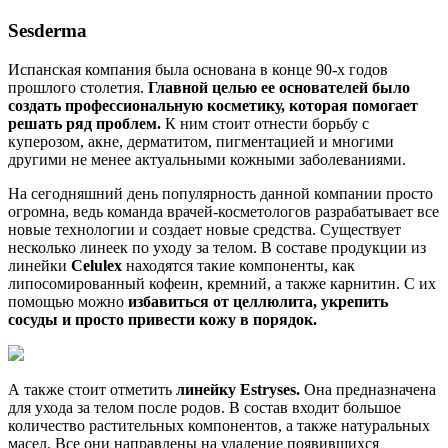
Sesderma
Испанская компания была основана в конце 90-х годов
прошлого столетия.
Главной целью ее основателей было
создать профессиональную косметику, которая помогает
решать ряд проблем.
К ним стоит отнести борьбу с
куперозом, акне, дерматитом, пигментацией и многими
другими не менее актуальными кожными заболеваниями.
На сегодняшний день популярность данной компании просто
огромна, ведь команда врачей-косметологов разрабатывает все
новые технологии и создает новые средства. Существует
несколько линеек по уходу за телом. В составе продукции из
линейки
Celulex
находятся такие компоненты, как
липосомированный кофеин, кремний, а также карнитин. С их
помощью можно
избавиться от целлюлита, укрепить
сосуды и просто привести кожу в порядок.
А также стоит отметить
линейку Estryses.
Она предназначена
для ухода за телом после родов. В состав входит большое
количество растительных компонентов, а также натуральных
масел. Все они направлены на удаление появившихся