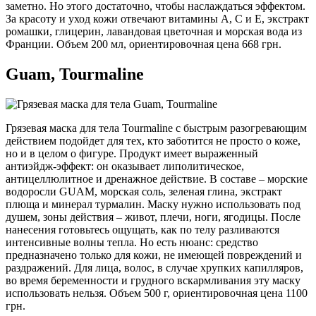
заметно. Но этого достаточно, чтобы наслаждаться эффектом.
За красоту и уход кожи отвечают витамины A, C и E, экстракт
ромашки, глицерин, лавандовая цветочная и морская вода из
Франции. Объем 200 мл, ориентировочная цена 668 грн.
Guam, Tourmaline
Грязевая маска для тела Tourmaline с быстрым разогревающим
действием подойдет для тех, кто заботится не просто о коже,
но и в целом о фигуре. Продукт имеет выраженный
антиэйдж-эффект: он оказывает липолитическое,
антицеллюлитное и дренажное действие. В составе – морские
водоросли GUAM, морская соль, зеленая глина, экстракт
плюща и минерал турмалин. Маску нужно использовать под
душем, зоны действия – живот, плечи, ноги, ягодицы. После
нанесения готовьтесь ощущать, как по телу разливаются
интенсивные волны тепла. Но есть нюанс: средство
предназначено только для кожи, не имеющей повреждений и
раздражений. Для лица, волос, в случае хрупких капилляров,
во время беременности и грудного вскармливания эту маску
использовать нельзя. Объем 500 г, ориентировочная цена 1100
грн.