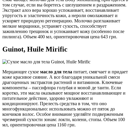
том случае, если вы боретесь с шелушением и раздражением.
Экстракт алоэ вера хорошо успокаивает, восстанавливает
упругость и эластичность кожи, а нероли омолаживает и
ускоряет природную регенерацию. Молочко разглаживает
мелкие морщинки, устраняет сухость, способствует
заживлению трещинок и успокаивает кожу (особенно после
пилинга). Объем 400 мл, ориентировочная цена 643 грн.
Guinot, Huile Mirific
Мерцающее сухое
масло для тела
питает, смягчает и придает
коже красивое сияние. А все благодаря уникальной смеси
драгоценных экстрактов растений и витаминов. Ключевые
компоненты – пассифлора голубая и моной де таити. Если
коротко, эти масла оказывают мощное восстанавливающее и
питательное действие, здорово увлажняют и
кондиционируют. Прелесть средства в том, что оно
многофункционально: использовать можно от пяток до
кончиков волос. Особое внимание уделяйте подверженным
чрезмерной сухости зонам: локти, колени, стопы. Объем 100
мл, ориентировочная цена 1160 грн.