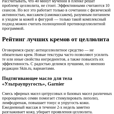
Рассчитывать, что 40 минут мучений в пленке решат
проблему целлюлита, не стоит. Эффективными считаются 10
сеансов. Но все это работает только в сочетании с физической
активностью, массажем (самомассажем), разумным питанием
и уходом за кожей и фигурой — только такой комплексный
подход можно считать полноценной противоцеллюлитной
программой.
Рейтинг лучших кремов от целлюлита
Оговоримся сразу: антицеллюлитное средство — не
обязательно крем. Новые текстуры часто позволяют усилить
те или иные свойства ингредиентов, а также повысить их
эффективность. С радостью делимся лучшими, по мнению
редакции Skin.ru, вариантами.
Подтягивающее масло для тела
«Ультраупругость», Garnier
Смесь эфирных масел цитрусовых и базовых масел различных
пророщенных семян помогает стимулировать липолиз,
лимфодренаж, повышает тонус и упругость кожи.
Ежедневный массаж в течение 2-х недель заметно
разглаживает кожу, убирает проявления целлюлита.