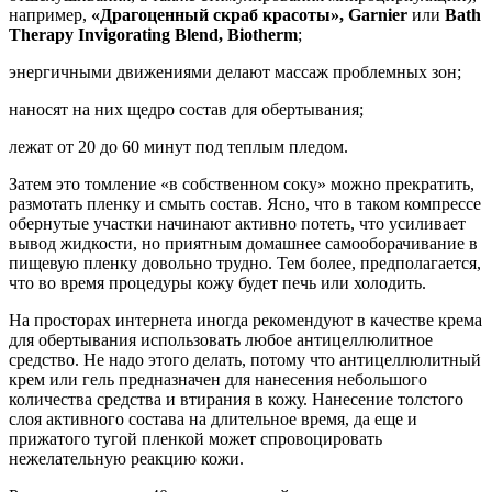
например,
«Драгоценный скраб красоты», Garnier
или
Bath
Therapy Invigorating Blend, Biotherm
;
энергичными движениями делают массаж проблемных зон;
наносят на них щедро состав для обертывания;
лежат от 20 до 60 минут под теплым пледом.
Затем это томление «в собственном соку» можно прекратить,
размотать пленку и смыть состав. Ясно, что в таком компрессе
обернутые участки начинают активно потеть, что усиливает
вывод жидкости, но приятным домашнее самооборачивание в
пищевую пленку довольно трудно. Тем более, предполагается,
что во время процедуры кожу будет печь или холодить.
На просторах интернета иногда рекомендуют в качестве крема
для обертывания использовать любое антицеллюлитное
средство. Не надо этого делать, потому что антицеллюлитный
крем или гель предназначен для нанесения небольшого
количества средства и втирания в кожу. Нанесение толстого
слоя активного состава на длительное время, да еще и
прижатого тугой пленкой может спровоцировать
нежелательную реакцию кожи.