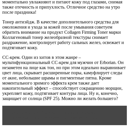
моментально увлажняют и питают кожу под глазами, снимая
также отечность и припухлость. Отличное средство на утро
после праздника!
Тонер антиэйдж. В качестве дополнительного средства для
омоложения и ухода за кожей после умывания советуем
обратить внимание на продукт Collagen Firming Toner марки
Коллагеновый тонер желеобразной текстуры снимает
раздражение, контролирует работу сальных желез, освежает и
подтягивает кожу.
CC-крем. Один из хитов в этом жанре –
мультифункциональный CC-крем для мужчин от Erborian. Он
незаметен на лице как тон, но при этом идеально выравнивает
цвет лица, скрывает расширенные поры, камуфлирует следы
от акне, небольшие шрамы и пигментные пятна. Кроме
моментального зримого эффекта крем также дает
накопительный эффект – способствует сокращению морщин,
укрепляет кожу, подтягивает контуры лица. Ну и, конечно,
защищает от солнца (SPF 25). Можно ли желать большего?
Читать статью
Уход за тонкими волосами:
профессиональные советы и рекомендации