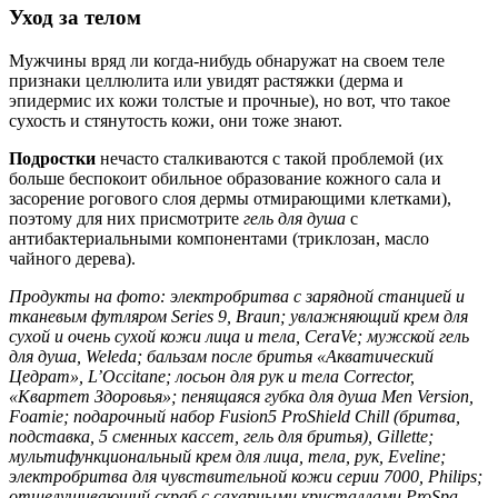
Уход за телом
Мужчины вряд ли когда-нибудь обнаружат на своем теле
признаки целлюлита или увидят растяжки (дерма и
эпидермис их кожи толстые и прочные), но вот, что такое
сухость и стянутость кожи, они тоже знают.
Подростки
нечасто сталкиваются с такой проблемой (их
больше беспокоит обильное образование кожного сала и
засорение рогового слоя дермы отмирающими клетками),
поэтому для них присмотрите
гель для душа
с
антибактериальными компонентами (триклозан, масло
чайного дерева).
Продукты на фото: электробритва с зарядной станцией и
тканевым футляром Series 9, Braun; увлажняющий крем для
сухой и очень сухой кожи лица и тела, CeraVe; мужской гель
для душа, Weleda; бальзам после бритья «Акватический
Цедрат», L’Occitane; лосьон для рук и тела Corrector,
«Квартет Здоровья»; пенящаяся губка для душа Men Version,
Foamie; подарочный набор Fusion5 ProShield Chill (бритва,
подставка, 5 сменных кассет, гель для бритья), Gillette;
мультифункциональный крем для лица, тела, рук, Eveline;
электробритва для чувствительной кожи серии 7000, Philips;
отшелушивающий скраб с сахарными кристаллами ProSpa,