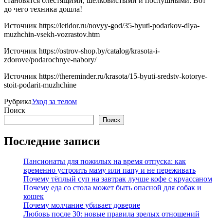
становятся блестящими, шелковистыми и послушными. Вот
до чего техника дошла!
Источник
https://letidor.ru/novyy-god/35-byuti-podarkov-dlya-
muzhchin-vsekh-vozrastov.htm
Источник
https://ostrov-shop.by/catalog/krasota-i-
zdorove/podarochnye-nabory/
Источник
https://thereminder.ru/krasota/15-byuti-sredstv-kotorye-
stoit-podarit-muzhchine
Рубрика
Уход за телом
Поиск
Поиск
Последние записи
Пансионаты для пожилых на время отпуска: как
временно устроить маму или папу и не переживать
Почему тёплый суп на завтрак лучше кофе с круассаном
Почему еда со стола может быть опасной для собак и
кошек
Почему молчание убивает доверие
Любовь после 30: новые правила зрелых отношений