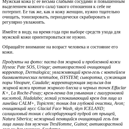
Мужская кожа (с ее весьма слабыми сосудами и повышенным
выделением кожного сала) такого отношения к себе не
потерпит. Ее так же, как и кожу женщин, нужно тщательно
очищать, тонизировать, периодически скрабировать и
регулярно увлажнять.
Имейте в виду, на время года при выборе средств ухода для
мужской кожи ориентироваться не нужно.
Обращайте внимание на возраст человека и состояние его
кожи.
Продукты на фото: паста для жирной и проблемной кожи
Hyseac Pate SOS, Uriage; антивозрастной очищающий
корректор, Dermalogica; увлажняющий крем-гель с коктейлем
биомиметических пептидов, iSYSTEM; сыворотка, сужающая
поры Vinopure, Caudalie; корректирующая эмульсия для
жирной кожи против жирного блеска и черных точек Effaclar
K+, La Roche-Posay; крем-пенка для умывания с гиалуроновой
кислотой, Hadalabo; легкий успокаивающий крем для лица из
линейки CALM+, Topicrem; тоник для глубокой очистки, Avon;
очищающий мусс Glacial Face Wash, skyn ICELAND;
салициловый тоник с абсорбирующей пудрой от прыщей,
Natura Siberica; нежирный пенящийся очищающий гель для
лица линии для мужчин TresHomme, Guinot; антивозрастной