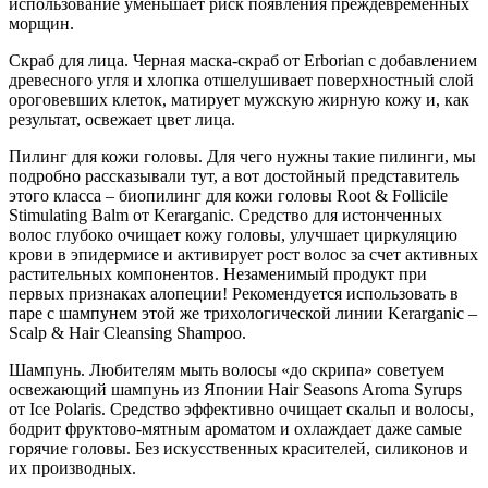
использование уменьшает риск появления преждевременных
морщин.
Скраб для лица. Черная маска-скраб от Erborian с добавлением
древесного угля и хлопка отшелушивает поверхностный слой
ороговевших клеток, матирует мужскую жирную кожу и, как
результат, освежает цвет лица.
Пилинг для кожи головы. Для чего нужны такие пилинги, мы
подробно рассказывали тут, а вот достойный представитель
этого класса – биопилинг для кожи головы Root & Follicile
Stimulating Balm от Kerarganic. Средство для истонченных
волос глубоко очищает кожу головы, улучшает циркуляцию
крови в эпидермисе и активирует рост волос за счет активных
растительных компонентов. Незаменимый продукт при
первых признаках алопеции! Рекомендуется использовать в
паре с шампунем этой же трихологической линии Kerarganic –
Scalp & Hair Cleansing Shampoo.
Шампунь. Любителям мыть волосы «до скрипа» советуем
освежающий шампунь из Японии Hair Seasons Aroma Syrups
от Ice Polaris. Средство эффективно очищает скальп и волосы,
бодрит фруктово-мятным ароматом и охлаждает даже самые
горячие головы. Без искусственных красителей, силиконов и
их производных.