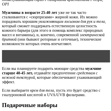
OPI
Мужчины в возрасте 25-40 лет
уже не так часто
сталкиваются с «сюрпризами» жирной кожи. Их можно
порадовать хорошим
увлажняющим лосьоном для рук и тела,
который сможет поддержать естественную целостность
кожного барьера (для этого в помощь комплекс природных
масел и витамины), и, конечно, современной
электрической
бритвой
(они бывают роторные и сеточные), технические
возможности которых очень впечатляют.
Читать статью
Рецепты косметики ручной работы
Если вы планируете подарить моющие средства
мужчине
старше 40-45 лет,
отдавайте предпочтение
средствам с
нежной текстурой,
которые обеспечивают ухаживающий
эффект.
Если выбираете
крем для тела,
пусть это будет средство с
гиалуроновой кислотой и UVA/UVB фильтрами.
Подарочные наборы