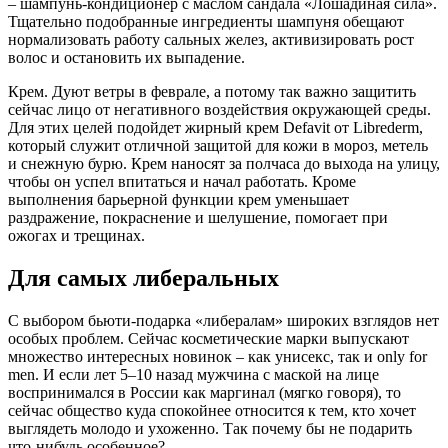
– шампунь-кондиционер с маслом сандала «Лошадиная сила».
Тщательно подобранные ингредиенты шампуня обещают
нормализовать работу сальных желез, активизировать рост
волос и остановить их выпадение.
Крем. Дуют ветры в феврале, а потому так важно защитить
сейчас лицо от негативного воздействия окружающей среды.
Для этих целей подойдет жирный крем Defavit от Librederm,
который служит отличной защитой для кожи в мороз, метель
и снежную бурю. Крем наносят за полчаса до выхода на улицу,
чтобы он успел впитаться и начал работать. Кроме
выполнения барьерной функции крем уменьшает
раздражение, покраснение и шелушение, помогает при
ожогах и трещинах.
Для самых либеральных
С выбором бьюти-подарка «либералам» широких взглядов нет
особых проблем. Сейчас косметические марки выпускают
множество интересных новинок – как унисекс, так и only for
men. И если лет 5–10 назад мужчина с маской на лице
воспринимался в России как маргинал (мягко говоря), то
сейчас общество куда спокойнее относится к тем, кто хочет
выглядеть молодо и ухоженно. Так почему бы не подарить
что-нибудь особенное?