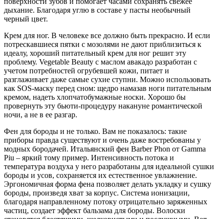
поверхности зубов и помогает часами сохранять свежее
дыхание. Благодаря углю в составе у пасты необычный
черный цвет.
Крем для ног. В человеке все должно быть прекрасно. И если
потрескавшиеся пятки с мозолями не дают приблизиться к
идеалу, хороший питательный крем для ног решит эту
проблему. Vegetable Beauty с маслом авакадо разработан с
учетом потребностей огрубевшей кожи, питает и
разглаживает даже самые сухие ступни. Можно использовать
как SOS-маску перед сном: щедро намазав ноги питательным
кремом, надеть хлопчатобумажные носки. Хорошо бы
провернуть эту бьюти-процедуру накануне романтической
ночи, а не в ее разгар.
Фен для бороды и не только. Вам не показалось: такие
приборы правда существуют и очень даже востребованы у
модных бородачей. Итальянский фен Barber Phon от Gamma
Piu – яркий тому пример. Интенсивность потока и
температура воздуха у него разработаны для идеальной сушки
бороды и усов, сохраняется их естественное увлажнение.
Эргономичная форма фена позволяет делать укладку и сушку
бороды, произведя хват за корпус. Система ионизации,
благодаря направленному потоку отрицательно заряженных
частиц, создает эффект бальзама для бороды. Волоски