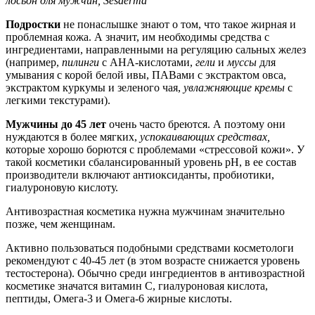
лосьон для мужчин, Sesderma
Подростки
не понаслышке знают о том, что такое жирная и
проблемная кожа. А значит, им необходимы средства с
ингредиентами, направленными на регуляцию сальных желез
(например,
пилинги
с АНА-кислотами,
гели
и
муссы
для
умывания с корой белой ивы, ПАВами с экстрактом овса,
экстрактом куркумы и зеленого чая,
увлажняющие кремы
с
легкими текстурами).
Мужчины до 45 лет
очень часто бреются. А поэтому они
нуждаются в более мягких,
успокаивающих средствах,
которые хорошо борются с проблемами «стрессовой кожи». У
такой косметики сбалансированный уровень pH, в ее состав
производители включают антиоксиданты, пробиотики,
гиалуроновую кислоту.
Антивозрастная косметика нужна мужчинам значительно
позже, чем женщинам.
Активно пользоваться подобными средствами косметологи
рекомендуют с 40-45 лет (в этом возрасте снижается уровень
тестостерона). Обычно среди ингредиентов в антивозрастной
косметике значатся витамин С, гиалуроновая кислота,
пептиды, Омега-3 и Омега-6 жирные кислоты.