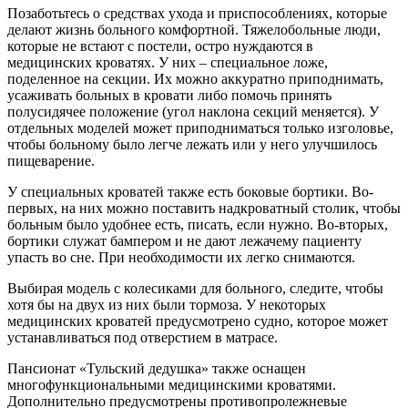
Позаботьтесь о средствах ухода и приспособлениях, которые
делают жизнь больного комфортной. Тяжелобольные люди,
которые не встают с постели, остро нуждаются в
медицинских кроватях. У них – специальное ложе,
поделенное на секции. Их можно аккуратно приподнимать,
усаживать больных в кровати либо помочь принять
полусидячее положение (угол наклона секций меняется). У
отдельных моделей может приподниматься только изголовье,
чтобы больному было легче лежать или у него улучшилось
пищеварение.
У специальных кроватей также есть боковые бортики. Во-
первых, на них можно поставить надкроватный столик, чтобы
больным было удобнее есть, писать, если нужно. Во-вторых,
бортики служат бампером и не дают лежачему пациенту
упасть во сне. При необходимости их легко снимаются.
Выбирая модель с колесиками для больного, следите, чтобы
хотя бы на двух из них были тормоза. У некоторых
медицинских кроватей предусмотрено судно, которое может
устанавливаться под отверстием в матрасе.
Пансионат «Тульский дедушка» также оснащен
многофункциональными медицинскими кроватями.
Дополнительно предусмотрены противопролежневые