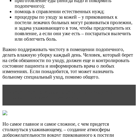
приготовление еды (иногда надо и покормить
подопечного);
помощь в справлении естественных нужд;
процедуры по уходу за кожей – у прикованных к
постели лежачих больных могут развиваться пролежни,
и задача ухаживающего в том, чтобы предотвратить их
появление, а если они уже есть – постараться вылечить
или облегчить боль.
Важно поддерживать чистоту в помещении подопечного,
делать влажную уборку каждый день. Человек, который берет
на себя обязанности по уходу, должен еще и контролировать
состояние пациента и информировать врача о любых
изменениях. Если понадобится, тот может назначить
больному специальный уход, помимо общего.
Читать статью
Кризис в отношениях без детей:
причины и способы преодоления
Но самое главное и самое сложное, с чем придется
столкнуться ухаживающему, – создание атмосферы
доброжелательности вокруг прикованного к постели