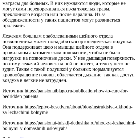
матрасы для больных. В них нуждаются люди, которые не
могут сами переворачиваться из-за тяжелых травм,
преклонного возраста или после паралича. Из-за
обездвиженности у таких пациентов могут развиваться
пролежни.
Лежачим больным с заболеваниями шейного отдела
позвоночника может понадобиться ортопедическая подушка.
Она поддерживает шею и мышцы шейного отдела в
правильном анатомическом положении, чтобы не было
нагрузки на позвоночные диски. У нее дышащая поверхность,
поэтому лежачий человек на ней не потеет, и тело у него не
зудит. Также с такой подушкой у больных нормализуется
кровообращение головы, облегчается дыхание, так как доступ
воздуха в легкие не затруднен.
Источник
https://pansionatblago.ru/publication/how-to-care-for-
bedridden-patients
Источник
https://teplye-besedy.ru/about/blog/instruktsiya-ukhodu-
za-lezhachimi-bolnymi/
Источник
https://pansionat-tulskij-dedushka.ru/uhod-za-lezhachimi-
bolnymi-v-domashnih-usloviyah/