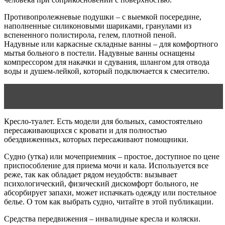
Противопролежневые подушки – с выемкой посередине,
наполненные силиконовыми шариками, гранулами из
вспененного полистирола, гелем, плотной пеной.
Надувные или каркасные складные ванны – для комфортного
мытья больного в постели. Надувные ванны оснащены
компрессором для накачки и сдувания, шлангом для отвода
воды и душем-лейкой, который подключается к смесителю.
Читать статью
Уход за кожей тела
Кресло-туалет. Есть модели для больных, самостоятельно
пересаживающихся с кровати и для полностью
обездвиженных, которых пересаживают помощники.
Судно (утка) или мочеприемник – простое, доступное по цене
приспособление для приема мочи и кала. Используется все
реже, так как обладает рядом неудобств: вызывает
психологический, физический дискомфорт больного, не
абсорбирует запахи, может испачкать одежду или постельное
белье. О том как выбрать судно, читайте в этой публикации.
Средства передвижения – инвалидные кресла и коляски.