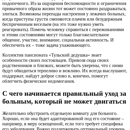
подопечного. Из-за ощущения беспомощности и ограничения
привычного образа жизни тот может постоянно раздражаться,
злиться. Возможны перепады настроения у лежачих больных,
когда приступы грусти сменяются плачем или безудержным
беспричинным весельем (на это тоже нужно уметь
реагировать). Помочь человеку справиться с переживаниями
и этими состояниями могут только благожелательное
общение, участие, внимание, социальная активность. И
обеспечить их – тоже задача ухаживающего.
Коллектив пансионата «Тульский дедушка» знает
особенности своих постояльцев. Привозя сюда своих
родственников и близких, можете быть уверены, что с ними
будут обходиться терпеливо и вежливо. Их всегда выслушают,
поддержат, найдут доброе слово и, конечно, помогут
облегчить физические недомогания.
С чего начинается правильный уход за
больным, который не может двигаться
Желательно обустроить отдельную комнату для больного.
Хорошо, если она будет адаптированной под его состояние –
например, в меру освещенной, если того требует специфика
его заболевания. Важно поддерживать оптимальный уровень