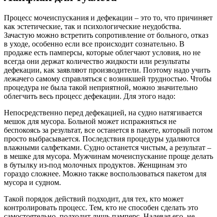
Процесс мочеиспускания и дефекации – это то, что причиняет
как эстетические, так и психологические неудобства.
Зачастую можно встретить сопротивление от больного, отказ
в уходе, особенно если все происходит сознательно. В
продаже есть памперсы, которые облегчают условия, но не
всегда они держат количество жидкости или результаты
дефекации, как заявляют производители. Поэтому надо учить
лежачего самому справляться с возникшей трудностью. Чтобы
процедура не была такой неприятной, можно значительно
облегчить весь процесс дефекации. Для этого надо:
Непосредственно перед дефекацией, на судно натягивается
мешок для мусора. Больной может испражняться не
беспокоясь за результат, все останется в пакете, который потом
просто выбрасывается. Последствия процедуры удаляются
влажными салфетками. Судно останется чистым, а результат –
в мешке для мусора. Мужчинам мочеиспускание проще делать
в бутылку из-под молочных продуктов. Женщинам это
гораздо сложнее. Можно также воспользоваться пакетом для
мусора и судном.
Такой порядок действий подходит, для тех, кто может
контролировать процесс. Тем, кто не способен сделать это
самостоятельно, подходит лишь памперс. Надевая его, не