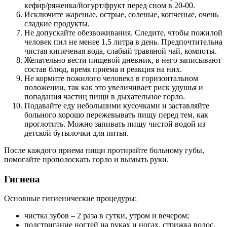
кефир/ряженка/йогурт/фрукт перед сном в 20-00.
Исключите жареные, острые, соленые, копченые, очень
сладкие продукты.
Не допускайте обезвоживания. Следите, чтобы пожилой
человек пил не менее 1,5 литра в день. Предпочтительна
чистая кипяченая вода, слабый травяной чай, компоты.
Желательно вести пищевой дневник, в него записывают
состав блюд, время приема и реакция на них.
Не кормите пожилого человека в горизонтальном
положении, так как это увеличивает риск удушья и
попадания частиц пищи в дыхательное горло.
Подавайте еду небольшими кусочками и заставляйте
больного хорошо пережевывать пищу перед тем, как
проглотить. Можно запивать пищу чистой водой из
детской бутылочки для питья.
После каждого приема пищи протирайте больному губы,
помогайте прополоскать горло и вымыть руки.
Гигиена
Основные гигиенические процедуры:
чистка зубов – 2 раза в сутки, утром и вечером;
подстригание ногтей на руках и ногах, стрижка волос,