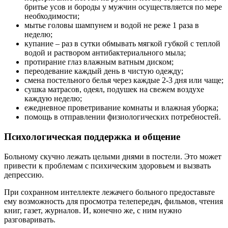
бритье усов и бороды у мужчин осуществляется по мере
необходимости;
мытье головы шампунем и водой не реже 1 раза в
неделю;
купание – раз в сутки обмывать мягкой губкой с теплой
водой и раствором антибактериального мыла;
протирание глаз влажным ватным диском;
переодевание каждый день в чистую одежду;
смена постельного белья через каждые 2-3 дня или чаще;
сушка матрасов, одеял, подушек на свежем воздухе
каждую неделю;
ежедневное проветривание комнаты и влажная уборка;
помощь в отправлении физиологических потребностей.
Психологическая поддержка и общение
Больному скучно лежать целыми днями в постели. Это может
привести к проблемам с психическим здоровьем и вызвать
депрессию.
При сохранном интеллекте лежачего больного предоставьте
ему возможность для просмотра телепередач, фильмов, чтения
книг, газет, журналов. И, конечно же, с ним нужно
разговаривать.