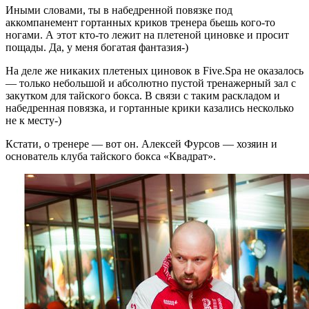
Иными словами, ты в набедренной повязке под
аккомпанемент гортанных криков тренера бьешь кого-то
ногами. А этот кто-то лежит на плетеной циновке и просит
пощады. Да, у меня богатая фантазия-)
На деле же никаких плетеных циновок в Five.Spa не оказалось
— только небольшой и абсолютно пустой тренажерный зал с
закутком для тайского бокса. В связи с таким раскладом и
набедренная повязка, и гортанные крики казались несколько
не к месту-)
Кстати, о тренере — вот он. Алексей Фурсов — хозяин и
основатель клуба тайского бокса «Квадрат».