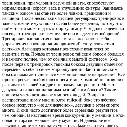
тренировки, при условии разумной диеты, способствуют
нормализации (сбросу) веса и улучшению фигуры. Занимаясь
тайским боксом вы станете более ловкой, грациозной и
изящной. После нескольких месяцев регулярных тренировок в
зале вы начнёте чувствовать себя более уверенно, потому что
поймёте что можете дать отпор хулигану. Чем дольше девушка
посещает тренировки. тем лучше она владеет самообороной.
Тренировочные занятия в нашем зале включают в себя
упражнения на координацию движений, силу, ловкость и
растяжку, благодаря которым происходит комплексное
развитие тела. Польза от тренировок тайским боксом большая
и намного полнее, чем от обычных занятий фитнесом. Уже
после первых тренировок тайским боксом девушки отмечают
перемены в себе и своём мироощущении. Занятия тайским
боксом помогают снять психоэмоциональное напряжение. Всё
просто: регулярный выплеск негативных эмоций не позволит
развиваться вашей хандре и плохому настроению. Может
девушка или женщина заниматься тайским боксом? Такие
вопросы часто возникают у многих людей. Вопреки
распространённому мнению,что тайский бокс это жёсткое
боевое исскуство «не для девчонок», девушек в этом спорте
много. И они часто достигают более серьёзных результатов
чем юноши. В настоящее время конкуренции у женщин в этой
области гораздо меньше чем у мужчин. И далеко не все
девушки такие уж хрупкие существа. Даже если не ставить