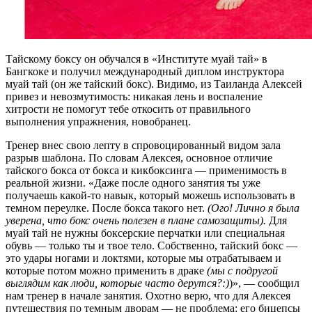
Тайскому боксу он обучался в «Институте муай тай» в
Бангкоке и получил международный диплом инструктора
муай тай (он же тайский бокс). Видимо, из Таиланда Алексей
привез и невозмутимость: никакая лень и воспаление
хитрости не помогут тебе откосить от правильного
выполнения упражнения, новобранец.
Тренер внес свою лепту в спровоцированный видом зала
разрыв шаблона. По словам Алексея, основное отличие
тайского бокса от бокса и кикбоксинга — применимость в
реальной жизни. «Даже после одного занятия ты уже
получаешь какой-то навык, который можешь использовать в
темном переулке. После бокса такого нет.
(Ого! Лично я была
уверена, что бокс очень полезен в плане самозащиты).
Для
муай тай не нужны боксерские перчатки или специальная
обувь — только ты и твое тело. Собственно, тайский бокс —
это удары ногами и локтями, которые мы отрабатываем и
которые потом можно применить в драке
(мы с подругой
выглядим как люди, которые часто дерутся?:)
)», — сообщил
нам тренер в начале занятия. Охотно верю, что для Алексея
путешествия по темным дворам — не проблема: его бицепсы