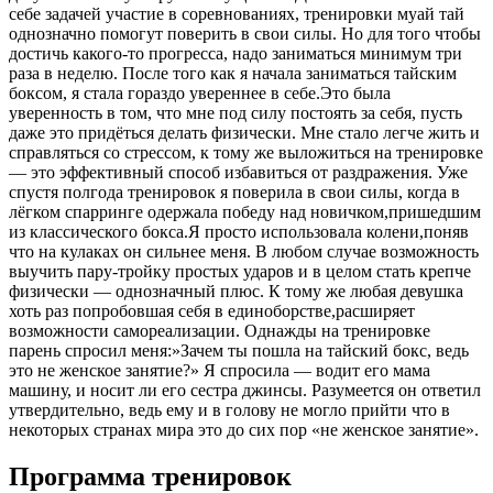
себе задачей участие в соревнованиях, тренировки муай тай
однозначно помогут поверить в свои силы. Но для того чтобы
достичь какого-то прогресса, надо заниматься минимум три
раза в неделю. После того как я начала заниматься тайским
боксом, я стала гораздо увереннее в себе.Это была
уверенность в том, что мне под силу постоять за себя, пусть
даже это придёться делать физически. Мне стало легче жить и
справляться со стрессом, к тому же выложиться на тренировке
— это эффективный способ избавиться от раздражения. Уже
спустя полгода тренировок я поверила в свои силы, когда в
лёгком спарринге одержала победу над новичком,пришедшим
из классического бокса.Я просто использовала колени,поняв
что на кулаках он сильнее меня. В любом случае возможность
выучить пару-тройку простых ударов и в целом стать крепче
физически — однозначный плюс. К тому же любая девушка
хоть раз попробовшая себя в единоборстве,расширяет
возможности самореализации. Однажды на тренировке
парень спросил меня:»Зачем ты пошла на тайский бокс, ведь
это не женское занятие?» Я спросила — водит его мама
машину, и носит ли его сестра джинсы. Разумеется он ответил
утвердительно, ведь ему и в голову не могло прийти что в
некоторых странах мира это до сих пор «не женское занятие».
Программа тренировок