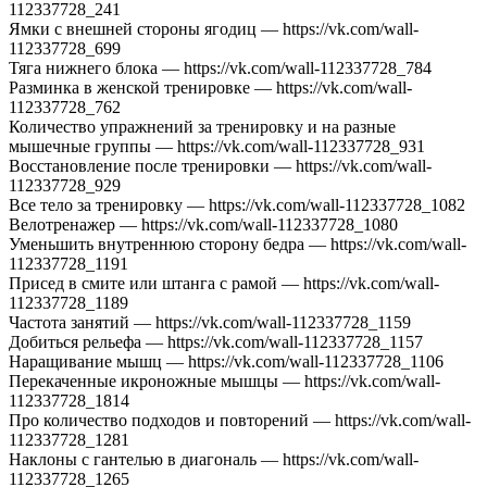
112337728_241
Ямки с внешней стороны ягодиц — https://vk.com/wall-
112337728_699
Тяга нижнего блока — https://vk.com/wall-112337728_784
Разминка в женской тренировке — https://vk.com/wall-
112337728_762
Количество упражнений за тренировку и на разные
мышечные группы — https://vk.com/wall-112337728_931
Восстановление после тренировки — https://vk.com/wall-
112337728_929
Все тело за тренировку — https://vk.com/wall-112337728_1082
Велотренажер — https://vk.com/wall-112337728_1080
Уменьшить внутреннюю сторону бедра — https://vk.com/wall-
112337728_1191
Присед в смите или штанга с рамой — https://vk.com/wall-
112337728_1189
Частота занятий — https://vk.com/wall-112337728_1159
Добиться рельефа — https://vk.com/wall-112337728_1157
Наращивание мышц — https://vk.com/wall-112337728_1106
Перекаченные икроножные мышцы — https://vk.com/wall-
112337728_1814
Про количество подходов и повторений — https://vk.com/wall-
112337728_1281
Наклоны с гантелью в диагональ — https://vk.com/wall-
112337728_1265