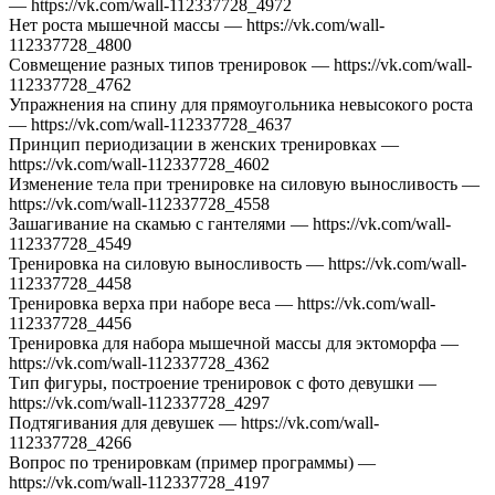
— https://vk.com/wall-112337728_4972
Нет роста мышечной массы — https://vk.com/wall-
112337728_4800
Совмещение разных типов тренировок — https://vk.com/wall-
112337728_4762
Упражнения на спину для прямоугольника невысокого роста
— https://vk.com/wall-112337728_4637
Принцип периодизации в женских тренировках —
https://vk.com/wall-112337728_4602
Изменение тела при тренировке на силовую выносливость —
https://vk.com/wall-112337728_4558
Зашагивание на скамью с гантелями — https://vk.com/wall-
112337728_4549
Тренировка на силовую выносливость — https://vk.com/wall-
112337728_4458
Тренировка верха при наборе веса — https://vk.com/wall-
112337728_4456
Тренировка для набора мышечной массы для эктоморфа —
https://vk.com/wall-112337728_4362
Тип фигуры, построение тренировок с фото девушки —
https://vk.com/wall-112337728_4297
Подтягивания для девушек — https://vk.com/wall-
112337728_4266
Вопрос по тренировкам (пример программы) —
https://vk.com/wall-112337728_4197