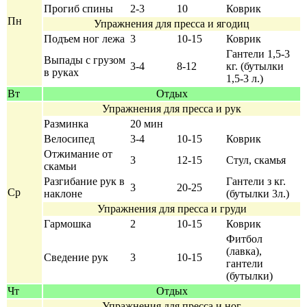
Прогиб спины
2-3
10
Коврик
Пн
Упражнения для пресса и ягодиц
Подъем ног лежа
3
10-15
Коврик
Гантели 1,5-3
Выпады с грузом
3-4
8-12
кг. (бутылки
в руках
1,5-3 л.)
Вт
Отдых
Упражнения для пресса и рук
Разминка
20 мин
Велосипед
3-4
10-15
Коврик
Отжимание от
3
12-15
Стул, скамья
скамьи
Разгибание рук в
Гантели з кг.
3
20-25
Ср
наклоне
(бутылки 3л.)
Упражнения для пресса и груди
Гармошка
2
10-15
Коврик
Фитбол
(лавка),
Сведение рук
3
10-15
гантели
(бутылки)
Чт
Отдых
Упражнения для пресса и ног