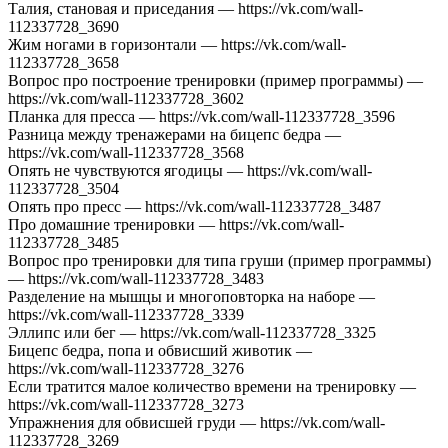
Талия, становая и приседания — https://vk.com/wall-
112337728_3690
Жим ногами в горизонтали — https://vk.com/wall-
112337728_3658
Вопрос про построение тренировки (пример программы) —
https://vk.com/wall-112337728_3602
Планка для пресса — https://vk.com/wall-112337728_3596
Разница между тренажерами на бицепс бедра —
https://vk.com/wall-112337728_3568
Опять не чувствуются ягодицы — https://vk.com/wall-
112337728_3504
Опять про пресс — https://vk.com/wall-112337728_3487
Про домашние тренировки — https://vk.com/wall-
112337728_3485
Вопрос про тренировки для типа груши (пример программы)
— https://vk.com/wall-112337728_3483
Разделение на мышцы и многоповторка на наборе —
https://vk.com/wall-112337728_3339
Эллипс или бег — https://vk.com/wall-112337728_3325
Бицепс бедра, попа и обвисший животик —
https://vk.com/wall-112337728_3276
Если тратится малое количество времени на тренировку —
https://vk.com/wall-112337728_3273
Упражнения для обвисшей груди — https://vk.com/wall-
112337728_3269