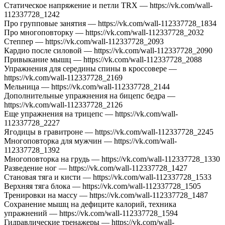
Статическое напряжение и петли TRX — https://vk.com/wall-
112337728_1242
Про групповые занятия — https://vk.com/wall-112337728_1834
Про многоповторку — https://vk.com/wall-112337728_2032
Степпер — https://vk.com/wall-112337728_2093
Кардио после силовой — https://vk.com/wall-112337728_2090
Привыкание мышц — https://vk.com/wall-112337728_2088
Упражнения для середины спины в кроссовере —
https://vk.com/wall-112337728_2169
Мельница — https://vk.com/wall-112337728_2144
Дополнительные упражнения на бицепс бедра —
https://vk.com/wall-112337728_2126
Еще упражнения на трицепс — https://vk.com/wall-
112337728_2227
Ягодицы в гравитроне — https://vk.com/wall-112337728_2245
Многоповторка для мужчин — https://vk.com/wall-
112337728_1392
Многоповторка на грудь — https://vk.com/wall-112337728_1330
Разведение ног — https://vk.com/wall-112337728_1427
Становая тяга и кисти — https://vk.com/wall-112337728_1533
Верхняя тяга блока — https://vk.com/wall-112337728_1505
Тренировки на массу — https://vk.com/wall-112337728_1487
Сохранение мышц на дефиците калорий, техника
упражнений — https://vk.com/wall-112337728_1594
Гидравлические тренажеры — https://vk.com/wall-