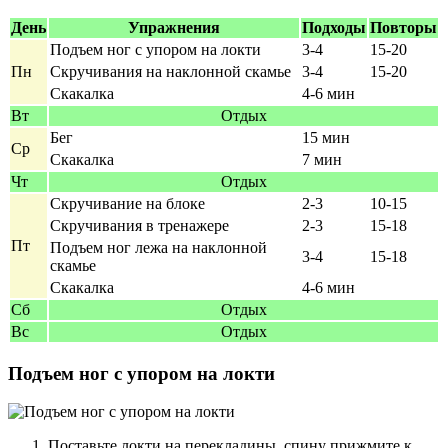
День
Упражнения
Подходы
Повторы
Подъем ног с упором на локти
3-4
15-20
Пн
Скручивания на наклонной скамье
3-4
15-20
Скакалка
4-6 мин
Вт
Отдых
Бег
15 мин
Ср
Скакалка
7 мин
Чт
Отдых
Скручивание на блоке
2-3
10-15
Скручивания в тренажере
2-3
15-18
Пт
Подъем ног лежа на наклонной
3-4
15-18
скамье
Скакалка
4-6 мин
Сб
Отдых
Вс
Отдых
Подъем ног с упором на локти
Поставьте локти на перекладины, спину прижмите к