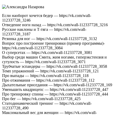
Если наоборот хочется бедер — https://vk.com/wall-
112337728_3246
Отведение ноги назад — https://vk.com/wall-112337728_3216
Русские наклоны и Т-тяга — https://vk.com/wall-
112337728_3187
Резинка для ног — https://vk.com/wall-112337728_3132
Вопрос про построение тренировки (пример программы)-
https://vk.com/wall-112337728_3084
О суперсетах — https://vk.com/wall-112337728_3081
Выбор среди машин Смита, жим ногами, гиперэкстензия и
сутулость — https://vk.com/wall-112337728_3071
Трубчатые эспандеры — https://vk.com/wall-112337728_3058
Темп упражнений — https://vk.com/wall-112337728_121
Про выпады — https://vk.com/wall-112337728_118
Про отжимания — https://vk.com/wall-112337728_112
Дыхательные приседания — https://vk.com/wall-112337728_169
Уменьшить квадрицепс — https://vk.com/wall-112337728_447
Про тренировку спины — https://vk.com/wall-112337728_444
Про бег — https://vk.com/wall-112337728_425
Статодинамический тренинг — https://vk.com/wall-
112337728_490
Максимальный вес для женщин — https://vk.com/wall-