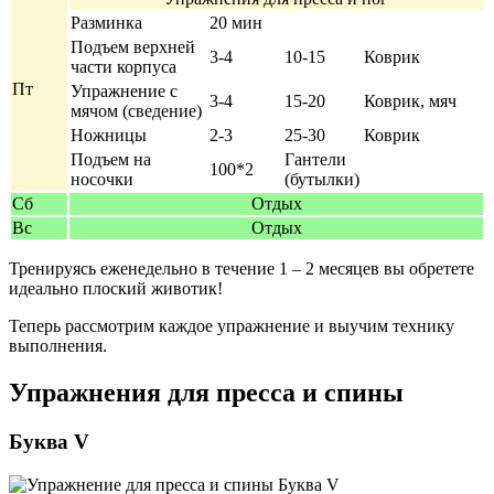
Разминка
20 мин
Подъем верхней
3-4
10-15
Коврик
части корпуса
Пт
Упражнение с
3-4
15-20
Коврик, мяч
мячом (сведение)
Ножницы
2-3
25-30
Коврик
Подъем на
Гантели
100*2
носочки
(бутылки)
Сб
Отдых
Вс
Отдых
Тренируясь еженедельно в течение 1 – 2 месяцев вы обретете
идеально плоский животик!
Теперь рассмотрим каждое упражнение и выучим технику
выполнения.
Упражнения для пресса и спины
Буква V