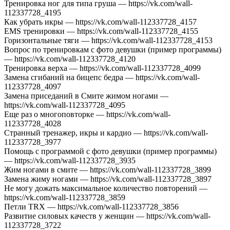
Тренировка ног для типа груша — https://vk.com/wall-
112337728_4195
Как убрать икры — https://vk.com/wall-112337728_4157
EMS тренировки — https://vk.com/wall-112337728_4155
Горизонтальные тяги — https://vk.com/wall-112337728_4153
Вопрос по тренировкам с фото девушки (пример программы)
— https://vk.com/wall-112337728_4120
Тренировка верха — https://vk.com/wall-112337728_4099
Замена сгибаний на бицепс бедра — https://vk.com/wall-
112337728_4097
Замена приседаний в Смите жимом ногами —
https://vk.com/wall-112337728_4095
Еще раз о многоповторке — https://vk.com/wall-
112337728_4028
Странный тренажер, икры и кардио — https://vk.com/wall-
112337728_3977
Помощь с программой с фото девушки (пример программы)
— https://vk.com/wall-112337728_3935
Жим ногами в смите — https://vk.com/wall-112337728_3899
Замена жиму ногами — https://vk.com/wall-112337728_3897
Не могу дожать максимальное количество повторений —
https://vk.com/wall-112337728_3859
Петли TRX — https://vk.com/wall-112337728_3856
Развитие силовых качеств у женщин — https://vk.com/wall-
112337728_3722