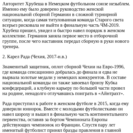
Авторитет Хрубеша в Немецком футбольном союзе незыблем.
Именно ему было доверено руководство женской
национальной сборной Германии в сложной турнирной
ситуации, когда самая титулованная команда Старого света
всерьез рисковала не выйти в финальную часть ЧМ-2019.
Хрубеш пришел, увидел и быстро навел порядок в женском
коллективе. Германия заняла первое место в отборочной
группе, после чего наставник передал сборную в руки нового
тренера.
2. Карел Рада (Чехия, 2017-н.в.)
Знаменитый защитник, оплот сборной Чехии на Евро-1996,
где команда сенсационно добралась до финала и едва не
вырвала золотые медали у немецких конкурентов. В составе
национальной команды он также завоевал бронзу Кубка
конфедераций, а клубную карьеру по большей части провел
на родине, ненадолго отлучавшись поиграть в «Айнтрахт».
Рада приступил к работе в женском футболе в 2015, когда ему
доверили юниорок. Вместе с молодыми футболистками он
навел шороху и вышел в финальную часть континентального
первенства, оставив за бортом Чемпионата Европы
действующих чемпионок из Франции. Спустя пару лет
именитый футболист принял бразды правления в главной