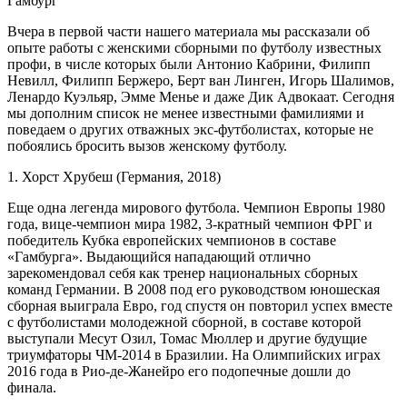
Гамбург
Вчера в первой части нашего материала мы рассказали об
опыте работы с женскими сборными по футболу известных
профи, в числе которых были Антонио Кабрини, Филипп
Невилл, Филипп Бержеро, Берт ван Линген, Игорь Шалимов,
Ленардо Куэльяр, Эмме Менье и даже Дик Адвокаат. Сегодня
мы дополним список не менее известными фамилиями и
поведаем о других отважных экс-футболистах, которые не
побоялись бросить вызов женскому футболу.
1. Хорст Хрубеш (Германия, 2018)
Еще одна легенда мирового футбола. Чемпион Европы 1980
года, вице-чемпион мира 1982, 3-кратный чемпион ФРГ и
победитель Кубка европейских чемпионов в составе
«Гамбурга». Выдающийся нападающий отлично
зарекомендовал себя как тренер национальных сборных
команд Германии. В 2008 под его руководством юношеская
сборная выиграла Евро, год спустя он повторил успех вместе
с футболистами молодежной сборной, в составе которой
выступали Месут Озил, Томас Мюллер и другие будущие
триумфаторы ЧМ-2014 в Бразилии. На Олимпийских играх
2016 года в Рио-де-Жанейро его подопечные дошли до
финала.