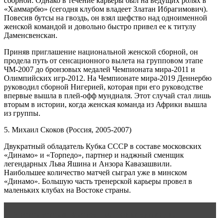
сборной. Однако в течение карьеры был на ведущих ролях в
«Хаммарбю» (сегодня клубом владеет Златан Ибрагимович).
Повесив бутсы на гвоздь, он взял шефство над одноименной
женской командой и довольно быстро привел ее к титулу
Даменсвенскан.
Приняв приглашение национальной женской сборной, он
продела путь от сенсационного вылета на групповом этапе
ЧМ-2007 до бронзовых медалей Чемпионата мира-2011 и
Олимпийских игр-2012. На Чемпионате мира-2019 Деннербю
руководил сборной Нигерией, которая при его руководстве
впервые вышла в плей-офф мундиаля. Этот случай стал лишь
вторым в истории, когда женская команда из Африки вышла
из группы.
5. Михаил Скоков (Россия, 2005-2007)
Двукратный обладатель Кубка СССР в составе московских
«Динамо» и «Торпедо», партнер и наджный сменщик
легендарных Льва Яшина и Анзора Кавазашвили.
Наибольшее количество матчей сыграл уже в минском
«Динамо». Большую часть тренерской карьеры провел в
маленьких клубах на Востоке страны.
Читать статью
Фитнес-программа сушки для