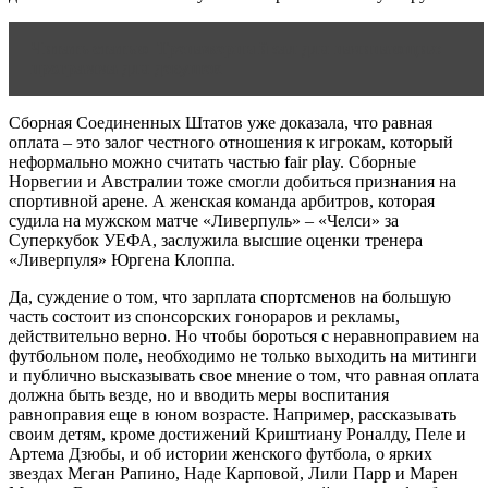
Читать статью
Тренажерный зал для начинающих:
программа для девушек
Сборная Соединенных Штатов уже доказала, что равная
оплата – это залог честного отношения к игрокам, который
неформально можно считать частью fair play. Сборные
Норвегии и Австралии тоже смогли добиться признания на
спортивной арене. А женская команда арбитров, которая
судила на мужском матче «Ливерпуль» – «Челси» за
Суперкубок УЕФА, заслужила высшие оценки тренера
«Ливерпуля» Юргена Клоппа.
Да, суждение о том, что зарплата спортсменов на большую
часть состоит из спонсорских гонораров и рекламы,
действительно верно. Но чтобы бороться с неравноправием на
футбольном поле, необходимо не только выходить на митинги
и публично высказывать свое мнение о том, что равная оплата
должна быть везде, но и вводить меры воспитания
равноправия еще в юном возрасте. Например, рассказывать
своим детям, кроме достижений Криштиану Роналду, Пеле и
Артема Дзюбы, и об истории женского футбола, о ярких
звездах Меган Рапино, Наде Карповой, Лили Парр и Марен