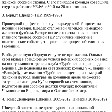
женской сборной страны. С его приходом команда совершила
спурт в рейтинге УЕФА с 30-й на 20-ю позицию.
3. Берндт Шредер (ГДР, 1989-1990)
Проведший профессиональную карьеру в «Лейпциге» на
позиции вратаря, Шредер стал живой легендой немецкого
женского футбола. Вскоре после его назначения на пост
главного тренера сборной ГДР случились известные
политические события, завершившие процесс объединения
Германии.
В обьединенную сборную его уже не пригласили. Однако
свой вклад в грандиозные успехи немецких сборных он внес
на посту главного тренера клуба «Турбине» из пригорода
Берлина. До появления на свет женских команд у «Баварии» и
«Вольфсбурга» именно «Турбине» олицетворял немецкий
женский футбол, выиграв на домашней арене множество
титулов, а также два Кубка европейских чемпионов,
подготовив для сборной десятки будущих победителей
Чемпионатов Европы, мира и Олимпийских игр.
4. Томас Деннербю (Швеция, 2005-2012; Нигерия 2018-2019)
Шведский защитник не достиг уровня национальной