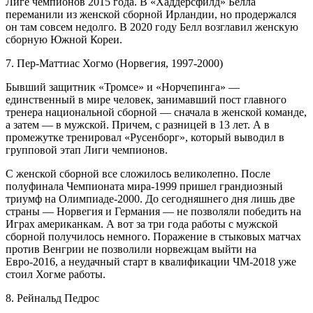
Лиге чемпионов 2015 года. В «Хаддерсфилд» Белла
переманили из женской сборной Ирландии, но продержался
он там совсем недолго. В 2020 году Белл возглавил женскую
сборную Южной Кореи.
7. Пер-Маттиас Хогмо (Норвегия, 1997-2000)
Бывший защитник «Тромсе» и «Норчепинга» —
единственный в мире человек, занимавший пост главного
тренера национальной сборной — сначала в женской команде,
а затем — в мужской. Причем, с разницей в 13 лет. А в
промежутке тренировал «Русенборг», который выводил в
групповой этап Лиги чемпионов.
С женской сборной все сложилось великолепно. После
полуфинала Чемпионата мира-1999 пришел грандиозный
триумф на Олимпиаде-2000. До сегодняшнего дня лишь две
страны — Норвегия и Германия — не позволяли победить на
Играх американкам. А вот за три года работы с мужской
сборной получилось немного. Поражение в стыковых матчах
против Венгрии не позволили норвежцам выйти на
Евро-2016, а неудачный старт в квалификации ЧМ-2018 уже
стоил Хогме работы.
8. Рейнальд Педрос