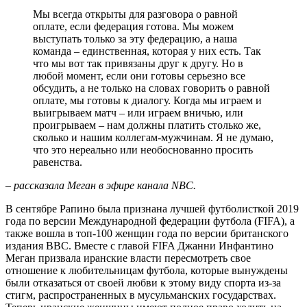
Мы всегда открыты для разговора о равной
оплате, если федерация готова. Мы можем
выступать только за эту федерацию, а наша
команда – единственная, которая у них есть. Так
что мы вот так привязаны друг к другу. Но в
любой момент, если они готовы серьезно все
обсудить, а не только на словах говорить о равной
оплате, мы готовы к диалогу. Когда мы играем и
выигрываем матч – или играем вничью, или
проигрываем – нам должны платить столько же,
сколько и нашим коллегам-мужчинам. Я не думаю,
что это нереально или необоснованно просить
равенства.
– рассказала Меган в эфире канала NBC.
В сентябре Рапино была признана лучшей футболисткой 2019
года по версии Международной федерации футбола (FIFA), а
также вошла в топ-100 женщин года по версии британского
издания BBC. Вместе с главой FIFA Джанни Инфантино
Меган призвала иранские власти пересмотреть свое
отношение к любительницам футбола, которые вынуждены
были отказаться от своей любви к этому виду спорта из-за
стигм, распространенных в мусульманских государствах.