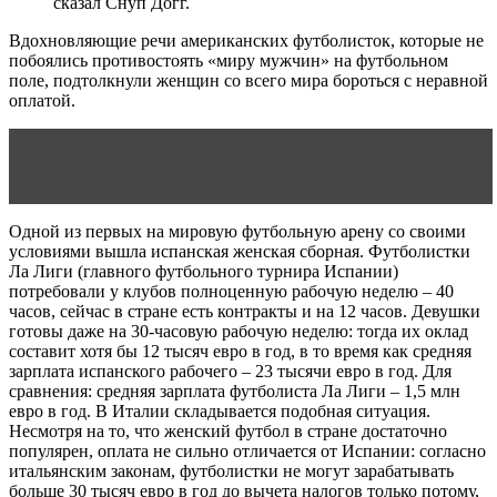
сказал Снуп Догг.
Вдохновляющие речи американских футболисток, которые не
побоялись противостоять «миру мужчин» на футбольном
поле, подтолкнули женщин со всего мира бороться с неравной
оплатой.
Читать статью
Как накачать пресс девушке: 18
упражнений и программы
Одной из первых на мировую футбольную арену со своими
условиями вышла испанская женская сборная. Футболистки
Ла Лиги (главного футбольного турнира Испании)
потребовали у клубов полноценную рабочую неделю – 40
часов, сейчас в стране есть контракты и на 12 часов. Девушки
готовы даже на 30-часовую рабочую неделю: тогда их оклад
составит хотя бы 12 тысяч евро в год, в то время как средняя
зарплата испанского рабочего – 23 тысячи евро в год. Для
сравнения: средняя зарплата футболиста Ла Лиги – 1,5 млн
евро в год. В Италии складывается подобная ситуация.
Несмотря на то, что женский футбол в стране достаточно
популярен, оплата не сильно отличается от Испании: согласно
итальянским законам, футболистки не могут зарабатывать
больше 30 тысяч евро в год до вычета налогов только потому,