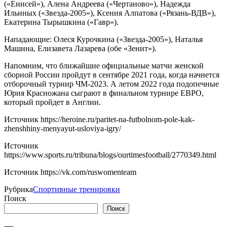
(«Енисей»), Алена Андреева («Чертаново»), Надежда
Ильиных («Звезда-2005»), Ксения Алпатова («Рязань-ВДВ»),
Екатерина Тырышкина («Гавр»).
Нападающие: Олеся Курочкина («Звезда-2005»), Наталья
Машина, Елизавета Лазарева (обе «Зенит»).
Напомним, что ближайшие официальные матчи женской
сборной России пройдут в сентябре 2021 года, когда начнется
отборочный турнир ЧМ-2023. А летом 2022 года подопечные
Юрия Красножана сыграют в финальном турнире ЕВРО,
который пройдет в Англии.
Источник
https://heroine.ru/paritet-na-futbolnom-pole-kak-
zhenshhiny-menyayut-usloviya-igry/
Источник
https://www.sports.ru/tribuna/blogs/ourtimesfootball/2770349.html
Источник
https://vk.com/ruswomenteam
Рубрика
Спортивные тренировки
Поиск
Поиск