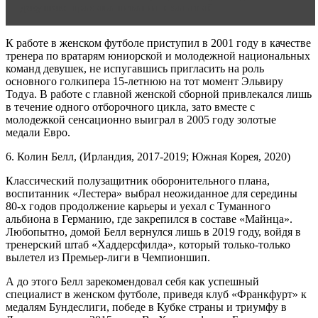
девушек: правила питания и занятий
К работе в женском футболе приступил в 2001 году в качестве
тренера по вратарям юниорской и молодежной национальных
команд девушек, не испугавшись пригласить на роль
основного голкипера 15-летнюю на тот момент Эльвиру
Тодуа. В работе с главной женской сборной привлекался лишь
в течение одного отборочного цикла, зато вместе с
молодежкой сенсационно выиграл в 2005 году золотые
медали Евро.
6. Колин Белл, (Ирландия, 2017-2019; Южная Корея, 2020)
Классический полузащитник оборонительного плана,
воспитанник «Лестера» выбрал неожиданное для середины
80-х годов продолжение карьеры и уехал с Туманного
альбиона в Германию, где закрепился в составе «Майнца».
Любопытно, домой Белл вернулся лишь в 2019 году, войдя в
тренерский штаб «Хаддерсфилда», который только-только
вылетел из Премьер-лиги в Чемпионшип.
А до этого Белл зарекомендовал себя как успешный
специалист в женском футболе, приведя клуб «Франкфурт» к
медалям Бундеслиги, победе в Кубке страны и триумфу в