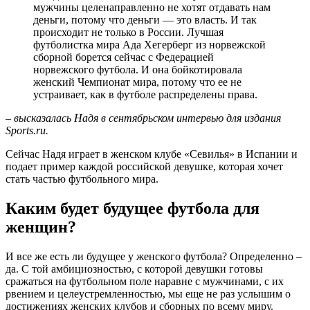
мужчины целенаправленно не хотят отдавать нам
деньги, потому что деньги — это власть. И так
происходит не только в России. Лучшая
футболистка мира Ада Хегерберг из норвежской
сборной борется сейчас с Федерацией
норвежского футбола. И она бойкотировала
женский Чемпионат мира, потому что ее не
устраивает, как в футболе распределены права.
– высказалась Надя в сентябрьском интервью для издания
Sports.ru.
Сейчас Надя играет в женском клубе «Севилья» в Испании и
подает пример каждой российской девушке, которая хочет
стать частью футбольного мира.
Каким будет будущее футбола для
женщин?
И все же есть ли будущее у женского футбола? Определенно –
да. С той амбициозностью, с которой девушки готовы
сражаться на футбольном поле наравне с мужчинами, с их
рвением и целеустремленностью, мы еще не раз услышим о
достижениях женских клубов и сборных по всему миру.