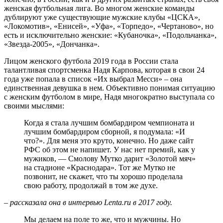
женская футбольная лига. Во многом женские команды
дублируют уже существующие мужские клубы «ЦСКА»,
«Локомотив», «Енисей», «Уфа», «Торпедо», «Чертаново», но
есть и исключительно женские: «Кубаночка», «Подольчанка»,
«Звезда-2005», «Дончанка».
Лицом женского футбола 2019 года в России стала
талантливая спортсменка Надя Карпова, которая в свои 24
года уже попала в список «Их выбрал Месси» – она
единственная девушка в нем. Объективно понимая ситуацию
с женским футболом в мире, Надя многократно выступала со
своими мыслями:
Когда я стала лучшим бомбардиром чемпионата и
лучшим бомбардиром сборной, я подумала: «И
что?». Для меня это круто, конечно. Но даже сайт
РФС об этом не напишет. У нас нет премий, как у
мужиков, — Смолову Мутко дарит «Золотой мяч»
на стадионе «Краснодара». Тот же Мутко не
позвонит, не скажет, что ты хорошо проделала
свою работу, продолжай в том же духе.
– рассказала она в интервью Lenta.ru в 2017 году.
Мы делаем на поле то же, что и мужчины. Но