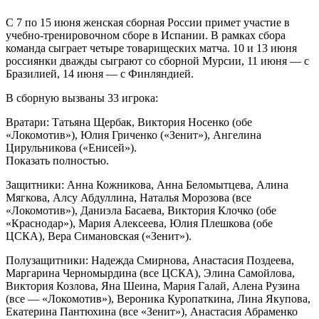
С 7 по 15 июня женская сборная России примет участие в
учебно-тренировочном сборе в Испании. В рамках сбора
команда сыграет четыре товарищеских матча. 10 и 13 июня
россиянки дважды сыграют со сборной Мурсии, 11 июня — с
Бразилией, 14 июня — с Финляндией.
В сборную вызваны 33 игрока:
Вратари: Татьяна Щербак, Виктория Носенко (обе
«Локомотив»), Юлия Гриченко («Зенит»), Ангелина
Цирульникова («Енисей»).
Показать полностью.
Защитники: Анна Кожникова, Анна Беломытцева, Алина
Мягкова, Алсу Абдуллина, Наталья Морозова (все
«Локомотив»), Даниэла Басаева, Виктория Клочко (обе
«Краснодар»), Мария Алексеева, Юлия Плешкова (обе
ЦСКА), Вера Симановская («Зенит»).
Полузащитники: Надежда Смирнова, Анастасия Поздеева,
Маргарина Черномырдина (все ЦСКА), Элина Самойлова,
Виктория Козлова, Яна Шеина, Мария Галай, Алена Рузина
(все — «Локомотив»), Вероника Куропаткина, Лина Якупова,
Екатерина Пантюхина (все «Зенит»), Анастасия Абраменко