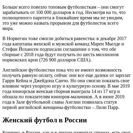
Больше всего повезло топовым футболисткам – они смогут
зарабатывать от 100 000 долларов в год. Несмотря на то, что
полноценного паритета в ближайшее время мы не увидим,
это уже можно назвать прорывом для футболисток всего
мира.
В Норвегии тоже смогли добиться равенства: в декабре 2017
года капитаны женской и мужской команд Марен Мьелде и
Стефан Йохансен подписали соглашение о том, что обе
сборные с 2018 года будут получать по шесть миллионов
норвежских крон (726 900 долларов США).
Английские футболистки пока что не имеют возможность
получать равную оплату, сейчас они все еще далеки от зарплат
Гарри Кейна и Джейдона Санчо. Но они смогли показать свое
влияние через упорную игру и культурную основу. В мае 2019
года юниорская женская сборная выиграла 14 из 17 игр и
обошла по показателям юниоров-мальчиков. А в июне 2019
года в Зале футбольной славы Англии появилась статуя
первой английской женщины-футболистки – Лили Парр.
Женский футбол в России
Конечно, в России, как и в других развитых странах, есть своя