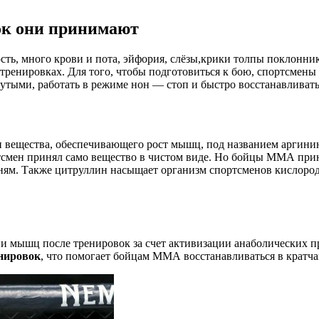
ок они принимают
юсть, много крови и пота, эйфория, слёзы,крики толпы поклонн
 тренировках. Для того, чтобы подготовиться к бою, спортсмены
ыми, работать в режиме нон — стоп и быстро восстанавливатьс
 вещества, обеспечивающего рост мышц, под названием аргинин
тсмен принял само вещество в чистом виде. Но бойцы ММА при
ням. Также цитруллин насыщает организм спортсменов кислород
мышц после тренировок за счет активизации анаболических пр
енировок
, что помогает бойцам ММА восстанавливаться в кратч