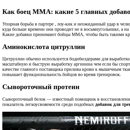
Как боец ММА: какие 5 главных добав
Упорная борьба в партере , лоу-кик и неожиданный удар в чел
куда больше времени они проводит не в восьмиугольнике, а на
Какие добавки принимают бойцы ММА, чтобы быть такими крут
Аминокислота цитруллин
Цитруллин обычно используется бодибилдерами для выработки
масштабную и быструю выработку аргинина чем если бы спор
качестве главного поставщика прилива крови к мышечным тка
повышает функциональность бойцов во время тренировок.
Сывороточный протеин
Сывороточный белок — известный помощник в восстановлении 
показатель легкоусвояемости среди подобных
добавок для тр