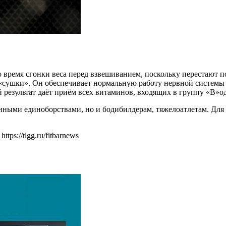
емя сгонки веса перед взвешиванием, поскольку перестают пол
 «сушки». Он обеспечивает нормальную работу нервной системы
результат даёт приём всех витаминов, входящих в группу «B»о
шанными единоборствами, но и бодибилдерам, тяжелоатлетам. Дл
ps://tlgg.ru/fitbarnews