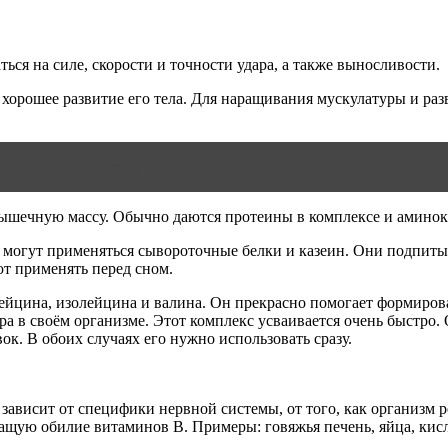
ся на силе, скорости и точности удара, а также выносливости.
хорошее развитие его тела. Для наращивания мускулатуры и раз
ать жиросжигатель
 мышечную массу. Обычно даются протеины в комплексе и амино
 могут применяться сывороточные белки и казеин. Они подпиты
ют применять перед сном.
лейцина, изолейцина и валина. Он прекрасно помогает формир
а в своём организме. Этот комплекс усваивается очень быстро. 
к. В обоих случаях его нужно использовать сразу.
зависит от специфики нервной системы, от того, как организм р
ащую обилие витаминов В. Примеры: говяжья печень, яйца, кис