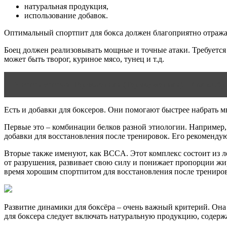
натуральная продукция,
использование добавок.
Оптимальный спортпит для бокса должен благоприятно отражать
Боец должен реализовывать мощные и точные атаки. Требуется 
может быть творог, куриное мясо, тунец и т.д.
Читать статью
Термогеники (Термодженики) - Как выбр
Есть и добавки для боксеров. Они помогают быстрее набрать
Первые это – комбинации белков разной этиологии. Например,
добавки для восстановления после тренировок. Его рекоменду
Вторые также именуют, как BCCA. Этот комплекс состоит из 
от разрушения, развивает свою силу и понижает пропорции жир
время хорошим спортпитом для восстановления после тренирово
Развитие динамики для боксёра – очень важный критерий. Она 
для боксера следует включать натуральную продукцию, содерж