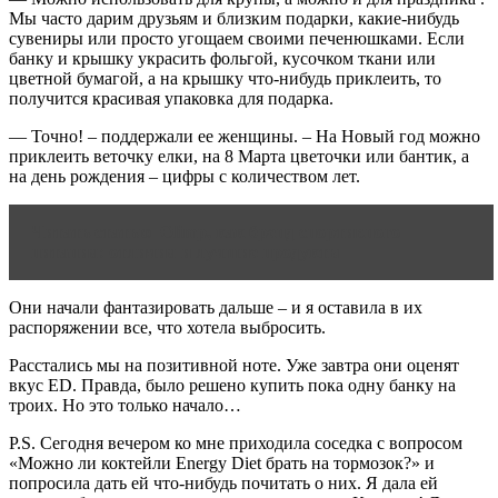
Мы часто дарим друзьям и близким подарки, какие-нибудь
сувениры или просто угощаем своими печенюшками. Если
банку и крышку украсить фольгой, кусочком ткани или
цветной бумагой, а на крышку что-нибудь приклеить, то
получится красивая упаковка для подарка.
— Точно! – поддержали ее женщины. – На Новый год можно
приклеить веточку елки, на 8 Марта цветочки или бантик, а
на день рождения – цифры с количеством лет.
Читать статью
Olimp, как бренд спортивного
питания: отличия и лучшие продукты
Они начали фантазировать дальше – и я оставила в их
распоряжении все, что хотела выбросить.
Расстались мы на позитивной ноте. Уже завтра они оценят
вкус ED. Правда, было решено купить пока одну банку на
троих. Но это только начало…
P.S. Сегодня вечером ко мне приходила соседка с вопросом
«Можно ли коктейли Energy Diet брать на тормозок?» и
попросила дать ей что-нибудь почитать о них. Я дала ей