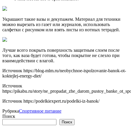
Украшают такие вазы и декупажем. Материал для техники
можно вырезать из газет или журналов, использовать
салфетки с рисунком или взять листы из нотных тетрадей.
Лучше всего покрыть поверхность защитным слоем после
того, как ваза будет готова, чтобы покрытие не слезло при
взаимодействии с влагой.
Источник
https://blog-mlm.ru/neobychnoe-ispolzovanie-banok-ot-
koktejlej-energy-diet/
Источник
https://pikabu.ru/story/ne_propadat_zhe_darom_pustoy_banke_ot_sp
Источник
https://podelkiexpert.ru/podelki-iz-banok/
Рубрика
Спортивное питание
Поиск
Поиск