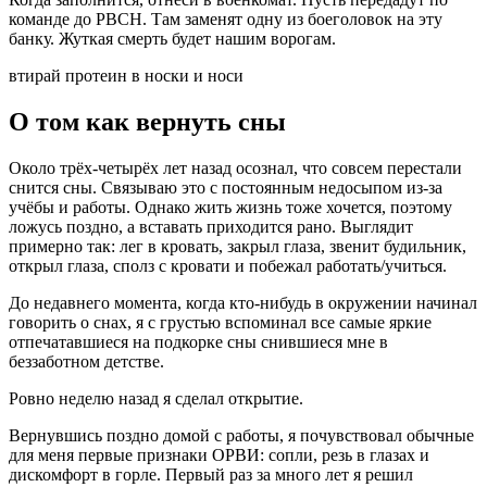
команде до РВСН. Там заменят одну из боеголовок на эту
банку. Жуткая смерть будет нашим ворогам.
втирай протеин в носки и носи
О том как вернуть сны⁠ ⁠
Около трёх-четырёх лет назад осознал, что совсем перестали
снится сны. Связываю это с постоянным недосыпом из-за
учёбы и работы. Однако жить жизнь тоже хочется, поэтому
ложусь поздно, а вставать приходится рано. Выглядит
примерно так: лег в кровать, закрыл глаза, звенит будильник,
открыл глаза, сполз с кровати и побежал работать/учиться.
До недавнего момента, когда кто-нибудь в окружении начинал
говорить о снах, я с грустью вспоминал все самые яркие
отпечатавшиеся на подкорке сны снившиеся мне в
беззаботном детстве.
Ровно неделю назад я сделал открытие.
Вернувшись поздно домой с работы, я почувствовал обычные
для меня первые признаки ОРВИ: сопли, резь в глазах и
дискомфорт в горле. Первый раз за много лет я решил