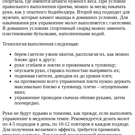
спортзала, где имеются штанги нужного веса. При условии
правильного выполнения приема, можно за месяц накачать
руки, как у опытного бодибилдера. Второй вид подходит для
мужчин, которые качают мышцы в домашних условиях. Для
накачивания рук упражнение молот выполняется с гантелями.
В домашних условиях спортивный снаряд можно заменить
пластиковыми бутылками, наполненными водой.
Технология выполнения следующая:
берем гантели узким хватом, располагая их, как можно
ближе друг к другу;
руки сгибаем в локтях и прижимаем к туловищу;
опускаем руки, стараясь полностью выпрямить их;
поднимая гантели, доводим их до уровня плеч;
на протяжении всего упражнения локти нужно держать
максимально близко к туловищу, плечи – опущенными
вниз;
упражнение проводим сначала обеими руками, затем
поочередно.
Руки не будут худыми и тонкими, как прежде, если выполнять
упражнение в медленном темпе. Рекомендуется делать молот
по 4-5 подходов в день, по 10-12 повторов в каждом подходе.
Для получения желаемого эффекта, требуется применять
тяжелую нагрузку. Для каждой последующей тренировки