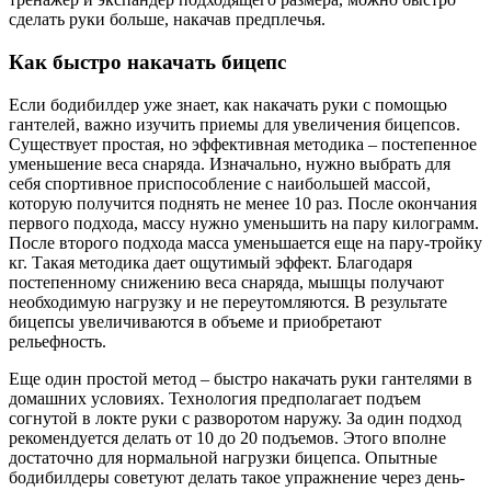
сделать руки больше, накачав предплечья.
Как быстро накачать бицепс
Если бодибилдер уже знает, как накачать руки с помощью
гантелей, важно изучить приемы для увеличения бицепсов.
Существует простая, но эффективная методика – постепенное
уменьшение веса снаряда. Изначально, нужно выбрать для
себя спортивное приспособление с наибольшей массой,
которую получится поднять не менее 10 раз. После окончания
первого подхода, массу нужно уменьшить на пару килограмм.
После второго подхода масса уменьшается еще на пару-тройку
кг. Такая методика дает ощутимый эффект. Благодаря
постепенному снижению веса снаряда, мышцы получают
необходимую нагрузку и не переутомляются. В результате
бицепсы увеличиваются в объеме и приобретают
рельефность.
Еще один простой метод – быстро накачать руки гантелями в
домашних условиях. Технология предполагает подъем
согнутой в локте руки с разворотом наружу. За один подход
рекомендуется делать от 10 до 20 подъемов. Этого вполне
достаточно для нормальной нагрузки бицепса. Опытные
бодибилдеры советуют делать такое упражнение через день-