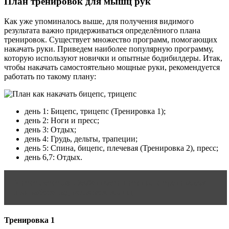
План тренировок для мышц рук
Как уже упоминалось выше, для получения видимого
результата важно придерживаться определённого плана
тренировок. Существует множество программ, помогающих
накачать руки. Приведем наиболее популярную программу,
которую используют новички и опытные бодибилдеры. Итак,
чтобы накачать самостоятельно мощные руки, рекомендуется
работать по такому плану:
день 1: Бицепс, трицепс (Тренировка 1);
день 2: Ноги и пресс;
день 3: Отдых;
день 4: Грудь, дельты, трапеции;
день 5: Спина, бицепс, плечевая (Тренировка 2), пресс;
день 6,7: Отдых.
Читать статью
Особенности питания и тренировок
при работе над рельефом мышц
Тренировка 1