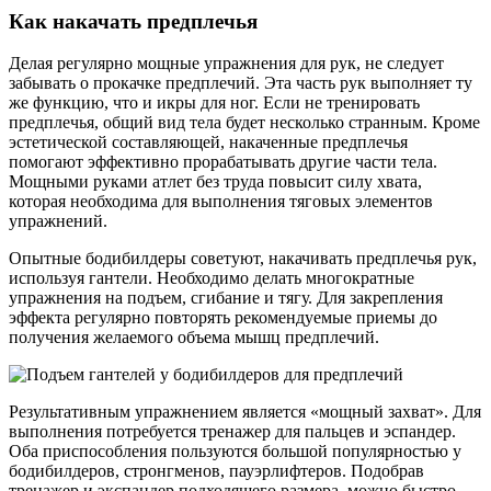
Как накачать предплечья
Делая регулярно мощные упражнения для рук, не следует
забывать о прокачке предплечий. Эта часть рук выполняет ту
же функцию, что и икры для ног. Если не тренировать
предплечья, общий вид тела будет несколько странным. Кроме
эстетической составляющей, накаченные предплечья
помогают эффективно прорабатывать другие части тела.
Мощными руками атлет без труда повысит силу хвата,
которая необходима для выполнения тяговых элементов
упражнений.
Опытные бодибилдеры советуют, накачивать предплечья рук,
используя гантели. Необходимо делать многократные
упражнения на подъем, сгибание и тягу. Для закрепления
эффекта регулярно повторять рекомендуемые приемы до
получения желаемого объема мышц предплечий.
Результативным упражнением является «мощный захват». Для
выполнения потребуется тренажер для пальцев и эспандер.
Оба приспособления пользуются большой популярностью у
бодибилдеров, стронгменов, пауэрлифтеров. Подобрав
тренажер и экспандер подходящего размера, можно быстро