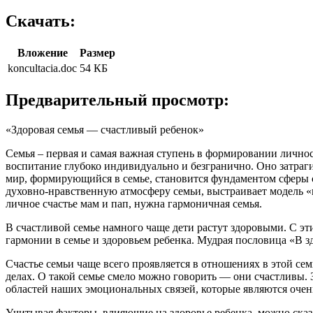
Скачать:
Вложение
Размер
koncultacia.doc
54 КБ
Предварительный просмотр:
«Здоровая семья — счастливый ребенок»
Семья – первая и самая важная ступень в формировании личнос
воспитание глубоко индивидуально и безгранично. Оно затра
мир, формирующийся в семье, становится фундаментом сферы с
духовно-нравственную атмосферу семьи, выстраивает модель «
личное счастье мам и пап, нужна гармоничная семья.
В счастливой семье намного чаще дети растут здоровыми. С эт
гармонии в семье и здоровьем ребенка. Мудрая пословица «В з
Счастье семьи чаще всего проявляется в отношениях в этой сем
делах. О такой семье смело можно говорить — они счастливы.
областей наших эмоциональных связей, которые являются очен
Учитывая факторы, влияющие на здоровье ребенка, можно сказа