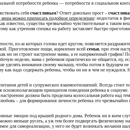
льной потребности ребенка — потребности в социальном контак
увствовать себя
счастливым
? Ответ довольно прост –
счастлива
 мира можно приписать подобное определение
: недостаток в ф
 как известно, существа чрезвычайно чувствительные к таким ве
тому как утренняя спешка на работу заставляет быстро приготови
ности, из-за которых голова идет кругом, появляется раздражите
домой. Приготовление пищи, кормление всей
семьи
, при этом нас
 как ни он строит настроение мамы, а ее напряженный график! П
рабочую неделю, мама с ребенком практически не общается, ну, ес
ше уделять внимания своему малышу, чтобы потом в будущем не ж
му как надо содержать ребенка, чтобы он ни в чем не нуждался. Н
спитания детей и супружеских взаимоотношений. Всегда стоит пом
ся основополагающим принципом поведения ребенка в социуме. 
настроении должна быть проделана колоссальная работа над тем,
 любовь – для формирования личности ребенка это чрезвычайно
ивные эмоции под крышей родного дома. Ребенок ни в коем слу
 можно меньше ругать, а уж тем более подвергать физическому 
димое для самореализации, у него не будет возникать желания шал