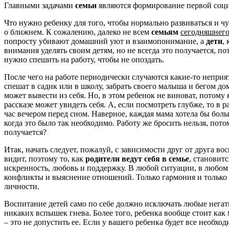
Главными задачами
семьи
являются формирование первой социа
Что нужно ребенку для того, чтобы нормально развиваться и ч
о ближнем. К сожалению, далеко не всем
семьям
сегодняшнего
попросту убивают домашний уют и взаимопонимание, а
дети
,
внимания уделять своим детям, но не всегда это получается, по
нужно спешить на работу, чтобы не опоздать.
После чего на работе периодически случаются какие-то неприят
спешат в садик или в школу, забрать своего малыша и бегом 
может вывести из себя. Но, в этом ребенок не виноват, потому
рассказе может увидеть себя. А, если посмотреть глубже, то в 
час вечером перед сном. Наверное, каждая мама хотела бы боль
когда это было так необходимо. Работу же бросить нельзя, пото
получается?
Итак, начать следует, пожалуй, с зависимости друг от друга во
видит, поэтому то, как
родители ведут себя в семье
, становит
искренность, любовь и поддержку. В любой ситуации, в любом 
конфликты и выяснение отношений. Только гармония и только
личности.
Воспитание детей само по себе должно исключать любые негат
никаких вспышек гнева. Более того, ребенка вообще стоит как
– это не допустить ее. Если у вашего ребенка будет все необхо