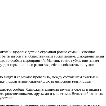
витие и здоровье детей с огромной ролью семьи. Семейное
гут быть затронуты общественным воспитанием. Эмоциональный
ких-то особых мероприятий. Малыш, точно губка, впитывает
, для гармоничного развития ребенка обязательно нужно
ю видят и её можно проверить, между состоянием счастья и
ядке, подразумевая сильнейшую взаимосвязь тела и души
шаются сообща, благожелательность звучит в словах и видна в
и, родственниками, друзьями и коллегами. Ведь это 5 главных
увствие.
ано природой, улучшить экологию отдельно взятая семья не в