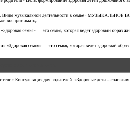
родители» Цель: формирование здоровья детей дошкольного возр
емье. Виды музыкальной деятельности в семье» МУЗЫКАЛЬНОЕ
ков воспринимать,.
 «Здоровая семья» — это семья, которая ведет здоровый образ ж
и» «Здоровая семья» — это семья, которая ведет здоровый образ
вкусного постного майонеза
тели» Консультация для родителей. «Здоровые дети – счастливы