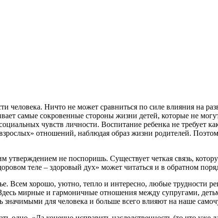
ти человека. Ничто не может сравниться по силе влияния на раз
гивает самые сокровенные стороны жизни детей, которые не мо
оциальных чувств личности. Воспитание ребенка не требует ка
взрослых» отношений, наблюдая образ жизни родителей. Поэтому
им утверждением не поспоришь. Существует четкая связь, котору
доровом теле – здоровый дух» может читаться и в обратном пор
ье. Всем хорошо, уютно, тепло и интересно, любые трудности ре
 Здесь мирные и гармоничные отношения между супругами, детьм
ь значимыми для человека и больше всего влияют на наше самоч
ть одно. «Да конечно исправить наследственность (то что уже д