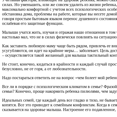
силах. Но уменьшить, или же совсем удалить из жизни ребенка
максимально комфортной с учетом всех психологических особе
обстановка дома, проблемы на работе, которые вы несете домой
говоря простым бытовым языком перенос душевного состояния
ослабевая его защитные функции.
Малыши учатся жить, изучая и отражая наши отношения в том 
настолько мал, что не в силах физически повлиять на ситуаци
Как заставить любимую маму чаще быть рядом, привлечь ее вн
усугубляются, он идет на крайние меры… заболевает. Цель дост
– осуществляется такой желанный для малыша тактильный контакт
Не стоит, конечно, кидаться в крайности и каждый случай прост
безусловно, не от горя, а от любознательности.
Надо постараться ответить не на вопрос «чем болеет мой ребено
Все ли в порядке с психологическим климатом в семье? Фразой
семьи? Конечно, проще накормить ребенка пилюлями, чем задум
Идеальных семей, где каждый день все гладко и тихо, не бывает
копятся. Все это приводит к семейным конфликтам. Когда в с
сказывается на здоровье малыша. Настроение его подавленное, у