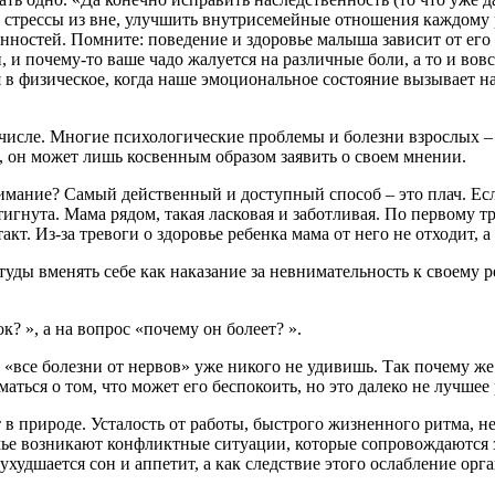
, стрессы из вне, улучшить внутрисемейные отношения каждому р
нностей. Помните: поведение и здоровье малыша зависит от ег
, и почему-то ваше чадо жалуется на различные боли, а то и вов
 в физическое, когда наше эмоциональное состояние вызывает 
числе. Многие психологические проблемы и болезни взрослых – 
ю, он может лишь косвенным образом заявить о своем мнении.
имание? Самый действенный и доступный способ – это плач. Есл
игнута. Мама рядом, такая ласковая и заботливая. По первому т
. Из-за тревоги о здоровье ребенка мама от него не отходит, а 
уды вменять себе как наказание за невнимательность к своему ре
к? », а на вопрос «почему он болеет? ».
 «все болезни от нервов» уже никого не удивишь. Так почему же
аться о том, что может его беспокоить, но это далеко не лучше
 в природе. Усталость от работы, быстрого жизненного ритма, не
емье возникают конфликтные ситуации, которые сопровождаются
худшается сон и аппетит, а как следствие этого ослабление орга