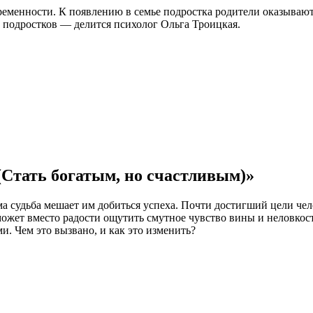
ременности. К появлению в семье подростка родители оказывают
 подростков — делится психолог Ольга Троицкая.
(Стать богатым, но счастливым)»
ма судьба мешает им добиться успеха. Почти достигший цели че
может вместо радости ощутить смутное чувство вины и неловкост
и. Чем это вызвано, и как это изменить?