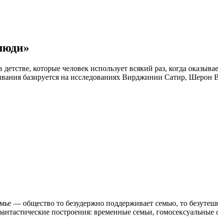
люди»
тстве, которые человек использует всякий раз, когда оказывает
ивания базируется на исследованиях Вирджинии Сатир, Шерон 
е — общество то безудержно поддерживает семью, то безутешно 
фантастические построения: временные семьи, гомосексуальные с