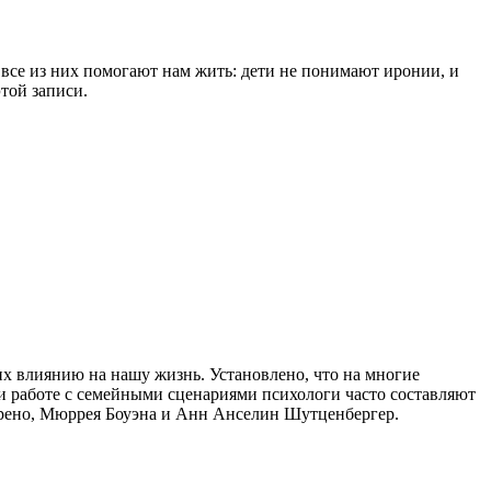
все из них помогают нам жить: дети не понимают иронии, и
той записи.
х влиянию на нашу жизнь. Установлено, что на многие
ри работе с семейными сценариями психологи часто составляют
орено, Мюррея Боуэна и Анн Анселин Шутценбергер.