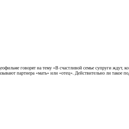
офильме говорят на тему «В счастливой семье супруги ждут, ког
азывают партнера «мать» или «отец». Действительно ли такое п