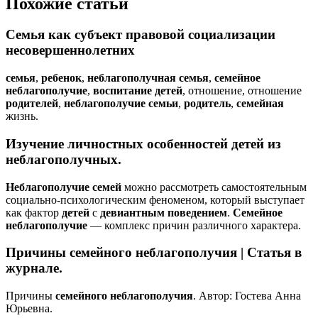
Похожие статьи
Семья
как субъект правовой социализации
несовершеннолетних
семья
,
ребенок
,
неблагополучная
семья
,
семейное
неблагополучие
,
воспитание
детей
, отношение, отношение
родителей
,
неблагополучие
семьи
,
родитель
,
семейная
жизнь.
Изучение личностных особенностей
детей
из
неблагополучных
.
Неблагополучие
семей
можно рассмотреть самостоятельным
социально-психологическим феноменом, который выступает
как фактор
детей
с
девиантным
поведением
.
Семейное
неблагополучие
— комплекс причин различного характера.
Причины
семейного
неблагополучия
| Статья в
журнале.
Причины
семейного
неблагополучия
. Автор: Гостева Анна
Юрьевна.