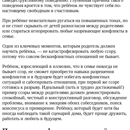
самодеструктивному поведению. Глубинная причина такого
поведения кроется в том, что ребёнок не чувствует себя по-
настоящему свободным и счастливым.
При ребёнке нежелательно ругаться на повышенных тонах, но
и не стоит скрывать от детей разногласия между родителями
или стараться игнорировать любые назревающие конфликты в
семье.
Один из ключевых моментов, которым родитель должен
научить ребёнка, — не катастрофизировать любую ссору,
потому что совсем бесконфликтных отношений не бывает.
Ребёнок, взрослеющий в иллюзии, что в семье никогда не
бывает ссор, не сможет приобрести навыки разрешения
конфликтов и в будущем будет избегать конфликтных
ситуаций и саботировать отношения, при первой же ссоре
готовясь к разрыву. Идеальный (хоть и трудно достижимый!)
пример ссоры между родителями должен демонстрировать
спокойный, честный и конструктивный разговор, обсуждение
проблемы, внимание к эмоциям обоих собеседников, поиск
консенсуса и примирение. Ребёнку, который будет хотя бы
иногда наблюдать такой сценарий дома, будет проще дружить,
работать и любить в будущем.