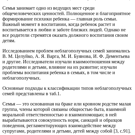
Семья занимает одно из ведущих мест среди
общечеловеческих ценностей. Полноценное и благоприятное
формирование психики ребенка — главная роль семьи.
Важный момент в воспитании, когда ребенок растет и
воспитывается в любви и заботе близких людей. Однако не
все родители стремятся оказать должного воспитания своим
детям.
Исследованием проблем неблагополучных семей занимались
В. М. Целуйко, А. Я. Варга, М. И. Буянова, И. Ф. Дементьева
и другие. Исследователи изучали взаимоотношения между
родителями и детьми, влияние на их развитие; изучали
проблемы воспитания ребенка в семьях, в том числе и
неблагополучных.
Основные подходы к классификации типов неблагополучных
семей представлены в таб.1.
Семья — это основанная на браке или кровном родстве малая
группа, члены которой связаны общностью быта, взаимной
моральной ответственностью и взаимопомощью; в ней
вырабатываются совокупность норм, санкций и образцов
поведения, регламентирующих взаимодействие между
супругами, родителями и детьми, детей между собой [3, с.91].