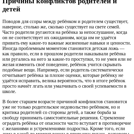
Причины конфликтов родителей и
детей
Поводов для ссоры между ребёнком и родителем существует,
наверное, столько же, сколько существует на свете семей.
Часто родители ругаются на ребёнка за непослушание, когда
он не соответствует их ожиданиям, когда им не удаётся
привить ему какие-то важные жизненные навыки и ценности.
Иногда проблемным моментом становится детская ложь —
как правило, если в прошлом родители наказывали ребёнка
или ругались на него за какие-то проступки, то не умея или не
желая изменить своё поведение, ребёнок учится скрывать
подобные вещи. Например, если родитель систематически
отчитывает ребёнка за плохие оценки, которые ребёнку не
удаётся исправить, велика вероятность, что в итоге ребёнок
просто начнёт лгать или умалчивать о своей успеваемости в
школе.
В более старшем возрасте причиной конфликтов становится
уже не только родительское недовольство ребёнком, но и
критика родителей со стороны детей, а также борьба за
свободу принимать самостоятельные решения. Стремление
оградить ребёнка от опасности часто вступает в противоречие
с желаниями и устремлениями подростка. Кроме того, если
дома в какой-то момент вошла в привычку ругань, разговоры