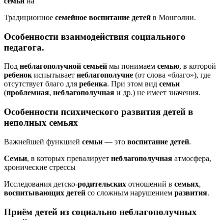
семьи
на
Традиционное
семейное
воспитание
детей
в Монголии.
Особенности взаимодействия социального
педагога.
Под
неблагополучной
семьей
мы понимаем
семью
, в которой
ребенок
испытывает
неблагополучие
(от слова «благо»), где
отсутствует благо для
ребенка
. При этом вид
семьи
(
проблемная
,
неблагополучная
и др.) не имеет значения.
Особенности психического
развития
детей
в
неполных
семьях
Важнейшей функцией
семьи
— это
воспитание
детей
.
Семьи
, в которых превалирует
неблагополучная
атмосфера,
хронические стрессы
Исследования детско-
родительских
отношений в
семьях
,
воспитывающих
детей
со сложным нарушением
развития
.
Приём
детей
из социально
неблагополучных