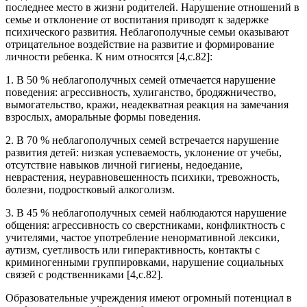
последнее место в жизни родителей. Нарушение отношений в
семье и отклонение от воспитания приводят к задержке
психического развития. Неблагополучные семьи оказывают
отрицательное воздействие на развитие и формирование
личности ребенка. К ним относятся [4,с.82]:
1. В 50 % неблагополучных семей отмечается нарушение
поведения: агрессивность, хулиганство, бродяжничество,
вымогательство, кражи, неадекватная реакция на замечания
взрослых, аморальные формы поведения.
2. В 70 % неблагополучных семей встречается нарушение
развития детей: низкая успеваемость, уклонение от учебы,
отсутствие навыков личной гигиены, недоедание,
неврастения, неуравновешенность психики, тревожность,
болезни, подростковый алкоголизм.
3. В 45 % неблагополучных семей наблюдаются нарушение
общения: агрессивность со сверстниками, конфликтность с
учителями, частое употребление ненормативной лексики,
аутизм, суетливость или гиперактивность, контакты с
криминогенными группировками, нарушение социальных
связей с родственниками [4,с.82].
Образовательные учреждения имеют огромный потенциал в