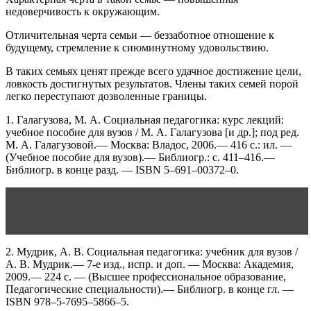
недоверчивость к окружающим.
Отличительная черта семьи — беззаботное отношение к
будущему, стремление к сиюминутному удовольствию.
В таких семьях ценят прежде всего удачное достижение цели,
ловкость достигнутых результатов. Члены таких семей порой
легко переступают дозволенные границы.
1. Галагузова, М. А. Социальная педагогика: курс лекций:
учебное пособие для вузов / М. А. Галагузова [и др.]; под ред.
М. А. Галагузовой.— Москва: Владос, 2006.— 416 c.: ил. —
(Учебное пособие для вузов).— Библиогр.: с. 411–416.—
Библиогр. в конце разд. — ISBN 5–691–00372–0.
Читать статью
Психолого-педагогические проблемы
социальной работы с семьей
2. Мудрик, А. В. Социальная педагогика: учебник для вузов /
А. В. Мудрик.— 7-е изд., испр. и доп. — Москва: Академия,
2009.— 224 c. — (Высшее профессиональное образование,
Педагогические специальности).— Библиогр. в конце гл. —
ISBN 978–5-7695–5866–5.