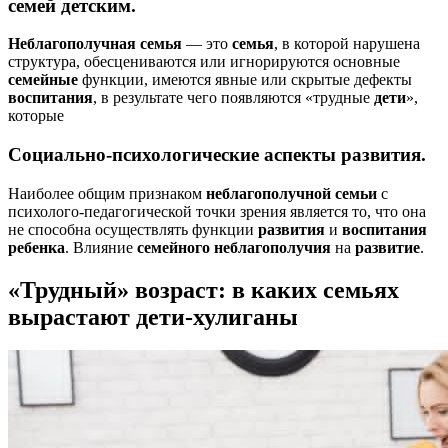
семей
детским.
Неблагополучная
семья
— это
семья
, в которой нарушена
структура, обесцениваются или игнорируются основные
семейные
функции, имеются явные или скрытые дефекты
воспитания
, в результате чего появляются «трудные
дети
»,
которые
Социально-психологические аспекты
развития
.
Наиболее общим признаком
неблагополучной
семьи
с
психолого-педагогической точки зрения является то, что она
не способна осуществлять функции
развития
и
воспитания
ребенка
. Влияние
семейного
неблагополучия
на
развитие
.
«Трудный» возраст: в каких семьях
вырастают дети-хулиганы