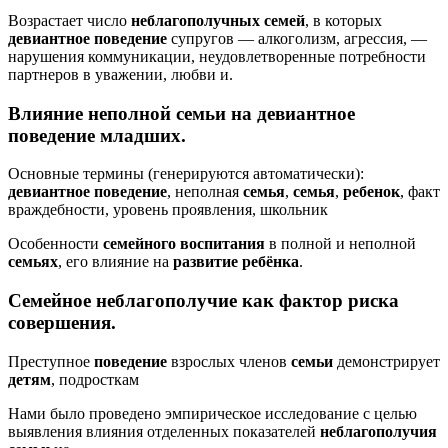
Возрастает число
неблагополучных
семей
, в которых
девиантное
поведение
супругов — алкоголизм, агрессия, —
нарушения коммуникации, неудовлетворенные потребности
партнеров в уважении, любви и.
Влияние неполной
семьи
на
девиантное
поведение
младших.
Основные термины (генерируются автоматически):
девиантное
поведение
, неполная
семья
,
семья
,
ребенок
, факт
враждебности, уровень проявления, школьник
Особенности
семейного
воспитания
в полной и неполной
семьях
, его влияние на
развитие
ребёнка
.
Семейное
неблагополучие
как фактор риска
совершения.
Преступное
поведение
взрослых членов
семьи
демонстрирует
детям
, подросткам
Нами было проведено эмпирическое исследование с целью
выявления влияния отделенных показателей
неблагополучия