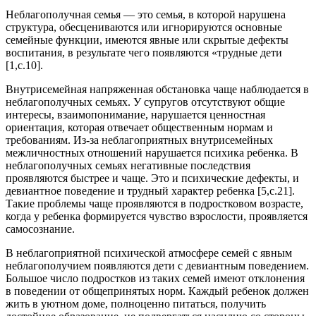
Неблагополучная семья — это семья, в которой нарушена
структура, обесцениваются или игнорируются основные
семейные функции, имеются явные или скрытые дефекты
воспитания, в результате чего появляются «трудные дети
[1,с.10].
Внутрисемейная напряженная обстановка чаще наблюдается в
неблагополучных семьях. У супругов отсутствуют общие
интересы, взаимопонимание, нарушается ценностная
ориентация, которая отвечает общественным нормам и
требованиям. Из-за неблагоприятных внутрисемейных
межличностных отношений нарушается психика ребенка. В
неблагополучных семьях негативные последствия
проявляются быстрее и чаще. Это и психические дефекты, и
девиантное поведение и трудный характер ребенка [5,с.21].
Такие проблемы чаще проявляются в подростковом возрасте,
когда у ребенка формируется чувство взрослости, проявляется
самосознание.
В неблагоприятной психической атмосфере семей с явным
неблагополучием появляются дети с девиантным поведением.
Большое число подростков из таких семей имеют отклонения
в поведении от общепринятых норм. Каждый ребенок должен
жить в уютном доме, полноценно питаться, получить