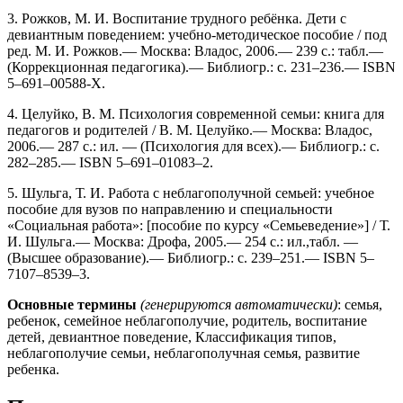
3. Рожков, М. И. Воспитание трудного ребёнка. Дети с
девиантным поведением: учебно-методическое пособие / под
ред. М. И. Рожков.— Москва: Владос, 2006.— 239 c.: табл.—
(Коррекционная педагогика).— Библиогр.: с. 231–236.— ISBN
5–691–00588-X.
4. Целуйко, В. М. Психология современной семьи: книга для
педагогов и родителей / В. М. Целуйко.— Москва: Владос,
2006.— 287 c.: ил. — (Психология для всех).— Библиогр.: с.
282–285.— ISBN 5–691–01083–2.
5. Шульга, Т. И. Работа с неблагополучной семьей: учебное
пособие для вузов по направлению и специальности
«Социальная работа»: [пособие по курсу «Семьеведение»] / Т.
И. Шульга.— Москва: Дрофа, 2005.— 254 c.: ил.,табл. —
(Высшее образование).— Библиогр.: с. 239–251.— ISBN 5–
7107–8539–3.
Основные термины
(генерируются автоматически)
: семья,
ребенок, семейное неблагополучие, родитель, воспитание
детей, девиантное поведение, Классификация типов,
неблагополучие семьи, неблагополучная семья, развитие
ребенка.