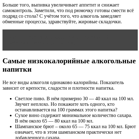
Больше того, выпивка увеличивает аппетит и снижает
самоконтроль. Заметили, что под рюмочку готовы смести всё
подряд со стола? С учётом того, что алкоголь замедляет
обменные процессы, здравствуйте, жировые складочки.
Читать статью
Здоровая семья-счастливый
ребенокконсультация на тему
Самые низкокалорийные алкогольные
напитки
Не все виды алкоголя одинаково калорийны. Показатель
зависит от крепости, сладости и плотности напитка.
Светлое пиво. В нём примерно 30 — 40 ккал на 100 мл.
Звучит неплохо. Но покажите хоть одного, кто
останавливается на 100 граммах этого напитка?
Сухое вино содержит минимальное количество сахара.
В нём около 65 — 80 ккал на 100 мл.
Шампанское брют – около 65 — 75 ккал на 100 мл. Брют
означает, что в этом шампанском практически нет
добавленного сахара.