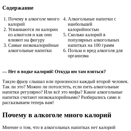
Содержание
Почему в алкоголе много
Алкогольные напитки с
калорий
наибольшей
Усваиваются ли калории
калорийностью
из алкоголя и как они
Сколько калорий в
влияют на фигуру
популярных алкогольных
Самые низкокалорийные
напитках на 100 грамм
алкогольные напитки
Польза и вред алкоголя для
организма
— Нет в водке калорий! Откуда им там взяться?
Такую фразу слышал или произносил каждый второй человек.
Так ли это? Можно ли потолстеть, если пить алкогольные
напитки регулярно? Или всё это мифы? Какие алкогольные
напитки считают низкокалорийными? Разбирались сами и
рассказываем теперь вам!
Почему в алкоголе много калорий
Мнение о том, что в алкогольных напитках нет калорий