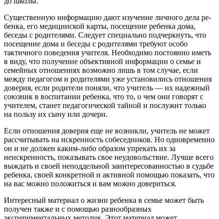
до школы.
Существенную информацию дают изучение личного дела ре­
бенка, его медицинской карты, посещение ребенка дома,
беседы с родителями. Следует специально подчеркнуть, что
посещение дома и беседы с родителями требуют особо
тактичного поведения учителя. Необходимо постоянно иметь
в виду, что получение объек­тивной информации о семье и
семейных отношениях возможно лишь в том случае, если
между педагогом и родителями уже ус­тановились отношения
доверия, если родители поняли, что учи­тель — их надежный
союзник в воспитании ребенка, что то, о чем они говорят с
учителем, станет педагогической тайной и по­служит только
на пользу их сыну или дочери.
Если отношения доверия еще не возникли, учитель не может
рассчитывать на искренность собеседников. Но одновременно
он и не должен каким-либо образом упрекать их за
неискренность, показывать свое неудовольствие. Лучше всего
выждать и своей не­поддельной заинтересованностью в судьбе
ребенка, своей конк­ретной и активной помощью показать, что
на вас можно поло­житься и вам можно довериться.
Интересный материал о жизни ребенка в семье может быть
получен также и с помощью разнообразных
экспериментальных методик. Этот материал может