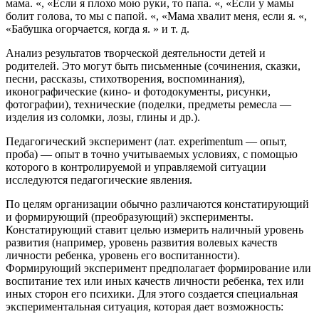
мама. «, «Если я плохо мою руки, то папа. «, «Если у мамы
болит голова, то мы с папой. «, «Мама хвалит меня, если я. «,
«Бабушка огорчается, когда я. » и т. д.
Анализ результатов творческой деятельности детей и
родителей. Это могут быть письменные (сочинения, сказки,
песни, рассказы, стихотворения, воспоминания),
иконографические (кино- и фотодокументы, рисунки,
фотографии), технические (поделки, предметы ремесла —
изделия из соломки, лозы, глины и др.).
Педагогический эксперимент (лат. experimentum — опыт,
проба) — опыт в точно учитываемых условиях, с помощью
которого в контролируемой и управляемой ситуации
исследуются педагогические явления.
По целям организации обычно различаются констатирующий
и формирующий (преобразующий) эксперименты.
Констатирующий ставит целью измерить наличный уровень
развития (например, уровень развития волевых качеств
личности ребенка, уровень его воспитанности).
Формирующий эксперимент предполагает формирование или
воспитание тех или иных качеств личности ребенка, тех или
иных сторон его психики. Для этого создается специальная
экспериментальная ситуация, которая дает возможность: