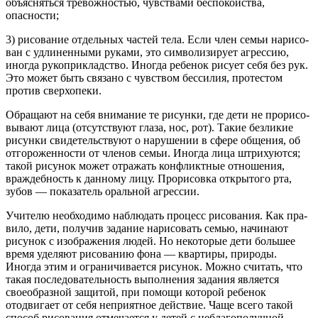
объяснять­ся тревожностью, чувствами беспокойства,
опасности;
3) рисование отдельных частей тела. Если член семьи нарисо­
ван с удлиненными руками, это символизирует агрессию,
иногда рукоприкладство. Иногда ребенок рисует себя без рук.
Это может быть связано с чувством бессилия, протестом
против сверхопеки.
Обращают на себя внимание те рисунки, где дети не прорисо­
вывают лица (отсутствуют глаза, нос, рот). Такие безликие
рисун­ки свидетельствуют о нарушении в сфере общения, об
отгоро­женности от членов семьи. Иногда лица штрихуются;
такой рису­нок может отражать конфликтные отношения,
враждебность к дан­ному лицу. Прорисовка открытого рта,
зубов — показатель ораль­ной агрессии.
Учителю необходимо наблюдать процесс рисования. Как пра­
вило, дети, получив задание нарисовать семью, начинают
рису­нок с изображения людей. Но некоторые дети большее
время уде­ляют рисованию фона — квартиры, природы.
Иногда этим и огра­ничивается рисунок. Можно считать, что
такая последовательность выполнения задания является
своеобразной защитой, при помо­щи которой ребенок
отодвигает от себя неприятное действие. Чаще всего такой
способ рисования отмечается у детей с неблагополуч­ной