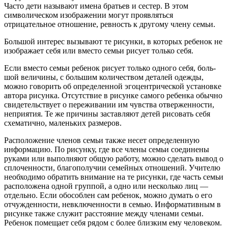
Часто дети называют имена братьев и сестер. В этом
символичес­ком изображении могут проявляться
отрицательное отношение, ревность к другому члену семьи.
Большой интерес вызывают те рисунки, в которых ребенок не
изображает себя или вместо семьи рисует только себя.
Если вместо семьи ребенок рисует только одного себя, боль­
шой величины, с большим количеством деталей одежды,
можно говорить об определенной эгоцентрической установке
автора ри­сунка. Отсутствие в рисунке самого ребенка обычно
свидетель­ствует о переживании им чувства отверженности,
неприятия. Те же причины заставляют детей рисовать себя
схематично, малень­ких размеров.
Расположение членов семьи также несет определенную
инфор­мацию. По рисунку, где все члены семьи соединены
руками или выполняют общую работу, можно сделать вывод о
сплоченности, благополучии семейных отношений. Учителю
необходимо обра­тить внимание на те рисунки, где часть семьи
расположена одной группой, а одно или несколько лиц —
отдельно. Если обособлен сам ребенок, можно думать о его
отчужденности, невключенно­сти в семью. Информативным в
рисунке также служит расстояние между членами семьи.
Ребенок помещает себя рядом с более близ­ким ему человеком.