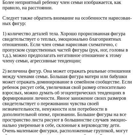
Более неприятный ребенку член семьи изоб­ражается, как
правило, на расстоянии.
Следует также обратить внимание на особенности нарисован­
ных фигур:
1) количество деталей тела. Хорошо прорисованная фигура
сви­детельствует о теплых, эмоционально благоприятных
отношени­ях. Если член семьи нарисован схематично, с
пропуском суще­ственных частей фигуры (рук, ног, головы в
т.д.), можно пред­полагать негативное отношение к этому
члену семьи, агрессив­ные тенденции;
2) величина фигур. Она может отражать реальные отношения
между членами семьи. Большая фигура матери или бабушки
мо­жет отражать доминирование в семейном сообществе. Если
ребе­нок рисует себя, увеличивая свой размер относительно
взрослых, можно думать об эгоцентрических тенденциях в
формировании личности. Явное занижение своих размеров
свидетельствует о пе­реживании чувства своей
незначительности, ненужности или по­требности в
дополнительной опеке, признании. Большие фигуры на все
пространство листа рисуют в большинстве случаев эмоцио­
нально уверенные в себе, склонные к верховодству дети.
Очень маленькие фигурки, расположенные группкой, могут