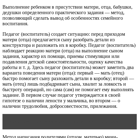
Выполнение ребенком в присутствии матери, отца, бабушки,
дедушки определенного практического задания — метод,
позволяющий сделать вывод об особенностях семейного
воспитания.
Педагог (воспитатель) создает ситуацию: перед приходом
матери (отца) предлагается сыну разобрать детали из
конструктора и разложить их в коробку. Педагог (воспитатель)
наблюдает реакцию матери (отца) на выполнение сыном
задания, характер их помощи, приемы стимуляции или
подавления детской самостоятельности, оценку качества
работы и т. д. Здесь педагог (воспитатель) может заметить два
варианта поведения матери (отца): первый — мать (отец)
быстро помогает сыну разложить детали в коробку; второй —
мать (отец) лишь подбадривает сына, хвалит за ловкость и
быстроту операций, но сама (сам) не помогает ему выполнять
задание. В первом случае педагог утверждается в своей
гипотезе о наличии лености у мальчика, во втором — о
наличии трудолюбия, добросовестности, прилежания.
Читать статью
Чем вредны чипсы для организма
Метод написания родителями (отцом, матерью) мини-