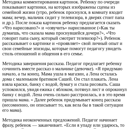
Методика комментирования картинок. Ребенку по очереди
показывают картинки, на которых изображены сцены из
семейной жизни (утро, ребенок проснулся, в комнату входит
мама; вечер, мальчик сидит у телевизора, в дверях стоит папа
и др.). После показа картинок ребенку предлагается сказать
«Что нарисовано?» и «озвучить» нарисованное («Как ты
думаешь, что сказала мама проснувшейся дочери?», «Что
говорит папа сыну, который смотрит телевизор?»). Ребенок
рассказывает о картинке и «проявляет» свой личный опыт и
свои семейные эпизоды, которые помогут педагогу увидеть
стиль отношений и общения в его семье.
Методика завершения рассказа. Педагог предлагает ребенку
сочинить вместе рассказ о мальчике (девочке). «Я придумаю
начало, а ты конец. Мама ушла в магазин, а Лена осталась
дома с маленьким братиком Сашей. Он стал плакать. Лена
взяла краски, банку с водой, бумагу и стала рисовать. Саша
успокоился, увидя ежика с яблоком, потянул лист и опрокинул
банку с водой. Лена очень сильно расстроилась, и в это время
пришла мама. » Далее ребенок придумывает конец рассказа
(несомненно, он описывает то, как вела бы в такой ситуации
его мама).
Методика неоконченных предложений. Педагог начинает
фразу, ребенок — заканчивает. «Если я упаду или ударюсь, то