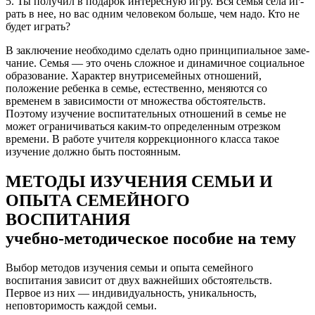
5. Ты получил в подарок интересную игру. Вся семья села иг­
рать в нее, но вас одним человеком больше, чем надо. Кто не
будет играть?
В заключение необходимо сделать одно принципиальное заме­
чание. Семья — это очень сложное и динамичное социальное
об­разование. Характер внутрисемейных отношений,
положение ре­бенка в семье, естественно, меняются со
временем в зависимости от множества обстоятельств.
Поэтому изучение воспитательных от­ношений в семье не
может ограничиваться каким-то определен­ным отрезком
времени. В работе учителя коррекционного класса такое
изучение должно быть постоянным.
МЕТОДЫ ИЗУЧЕНИЯ СЕМЬИ И
ОПЫТА СЕМЕЙНОГО
ВОСПИТАНИЯ
учебно-методическое пособие на тему
Выбор методов изучения семьи и опыта семейного
воспитания зависит от двух важнейших обстоятельств.
Первое из них — индивиду­альность, уникальность,
неповторимость каждой семьи.