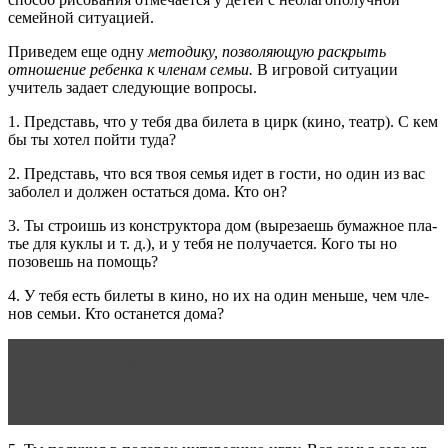
семейной ситуацией.
Приведем еще одну
методику, позволяющую раскрыть
отноше­ние ребенка к членам семьи.
В игровой ситуации
учитель задает сле­дующие вопросы.
1. Представь, что у тебя два билета в цирк (кино, театр). С кем
бы ты хотел пойти туда?
2. Представь, что вся твоя семья идет в гости, но один из вас
заболел и должен остаться дома. Кто он?
3. Ты строишь из конструктора дом (вырезаешь бумажное пла­
тье для куклы и т. д.), и у тебя не получается. Кого ты но
позовешь на помощь?
4. У тебя есть билеты в кино, но их на один меньше, чем чле­
нов семьи. Кто останется дома?
Читать статью
Анкета для родителей ДОУ
Взаимоотношения в семье методическая разработка
на тему