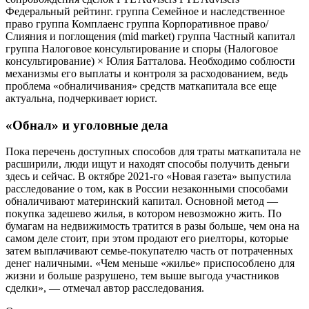
Федеральный рейтинг. группа Семейное и наследственное
право группа Комплаенс группа Корпоративное право/
Слияния и поглощения (mid market) группа Частный капитал
группа Налоговое консультирование и споры (Налоговое
консультирование) × Юлия Батталова. Необходимо соблюсти
механизмы его выплаты и контроля за расходованием, ведь
проблема «обналичивания» средств маткапитала все еще
актуальна, подчеркивает юрист.
«Обнал» и уголовные дела
Пока перечень доступных способов для траты маткапитала не
расширили, люди ищут и находят способы получить деньги
здесь и сейчас. В октябре 2021-го «Новая газета» выпустила
расследование о том, как в России незаконными способами
обналичивают материнский капитал. Основной метод —
покупка задешево жилья, в котором невозможно жить. По
бумагам на недвижимость тратится в разы больше, чем она на
самом деле стоит, при этом продают его риелторы, которые
затем выплачивают семье-покупателю часть от потраченных
денег наличными. «Чем меньше «жилье» приспособлено для
жизни и больше разрушено, тем выше выгода участников
сделки», — отмечал автор расследования.