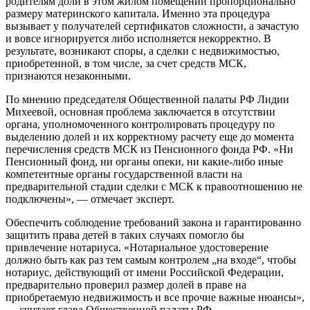
родителям доли в этом жилом помещении пропорционально
размеру материнского капитала. Именно эта процедура
вызывает у получателей сертификатов сложности, а зачастую
и вовсе игнорируется либо исполняется некорректно. В
результате, возникают споры, а сделки с недвижимостью,
приобретенной, в том числе, за счет средств МСК,
признаются незаконными.
По мнению председателя Общественной палаты РФ Лидии
Михеевой, основная проблема заключается в отсутствии
органа, уполномоченного контролировать процедуру по
выделению долей и их корректному расчету еще до момента
перечисления средств МСК из Пенсионного фонда РФ. «Ни
Пенсионный фонд, ни органы опеки, ни какие-либо иные
компетентные органы государственной власти на
предварительной стадии сделки с МСК к правоотношению не
подключены», — отмечает эксперт.
Обеспечить соблюдение требований закона и гарантированно
защитить права детей в таких случаях помогло бы
привлечение нотариуса. «Нотариальное удостоверение
должно быть как раз тем самым контролем „на входе“, чтобы
нотариус, действующий от имени Российской Федерации,
предварительно проверил размер долей в праве на
приобретаемую недвижимость и все прочие важные нюансы»,
— считает глава Общественной палаты РФ.