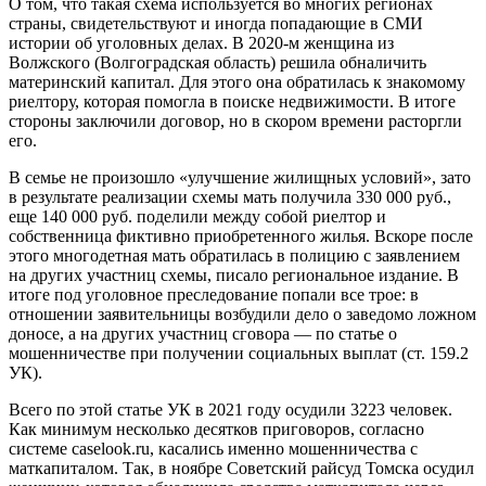
О том, что такая схема используется во многих регионах
страны, свидетельствуют и иногда попадающие в СМИ
истории об уголовных делах. В 2020-м женщина из
Волжского (Волгоградская область) решила обналичить
материнский капитал. Для этого она обратилась к знакомому
риелтору, которая помогла в поиске недвижимости. В итоге
стороны заключили договор, но в скором времени расторгли
его.
В семье не произошло «улучшение жилищных условий», зато
в результате реализации схемы мать получила 330 000 руб.,
еще 140 000 руб. поделили между собой риелтор и
собственница фиктивно приобретенного жилья. Вскоре после
этого многодетная мать обратилась в полицию с заявлением
на других участниц схемы, писало региональное издание. В
итоге под уголовное преследование попали все трое: в
отношении заявительницы возбудили дело о заведомо ложном
доносе, а на других участниц сговора — по статье о
мошенничестве при получении социальных выплат (ст. 159.2
УК).
Всего по этой статье УК в 2021 году осудили 3223 человек.
Как минимум несколько десятков приговоров, согласно
системе caselook.ru, касались именно мошенничества с
маткапиталом. Так, в ноябре Советский райсуд Томска осудил