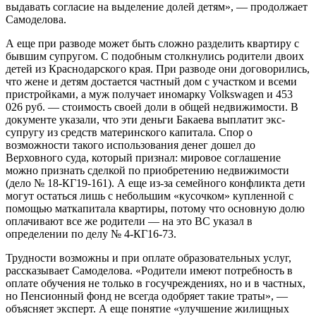
выдавать согласие на выделение долей детям», — продолжает
Самоделова.
А еще при разводе может быть сложно разделить квартиру с
бывшим супругом. С подобным столкнулись родители двоих
детей из Краснодарского края. При разводе они договорились,
что жене и детям достается частный дом с участком и всеми
пристройками, а муж получает иномарку Volkswagen и 453
026 руб. — стоимость своей доли в общей недвижимости. В
документе указали, что эти деньги Бакаева выплатит экс-
супругу из средств материнского капитала. Спор о
возможности такого использования денег дошел до
Верховного суда, который признал: мировое соглашение
можно признать сделкой по приобретению недвижимости
(дело № 18-КГ19-161). А еще из-за семейного конфликта дети
могут остаться лишь с небольшим «кусочком» купленной с
помощью маткапитала квартиры, потому что основную долю
оплачивают все же родители — на это ВС указал в
определении по делу № 4-КГ16-73.
Трудности возможны и при оплате образовательных услуг,
рассказывает Самоделова. «Родители имеют потребность в
оплате обучения не только в госучреждениях, но и в частных,
но Пенсионный фонд не всегда одобряет такие траты», —
объясняет эксперт. А еще понятие «улучшение жилищных