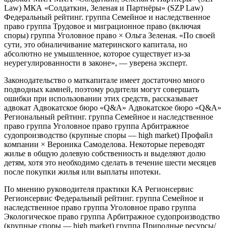
Law) МКА «Солдаткин, Зеленая и Партнёры» (SZP Law)
Федеральный рейтинг. группа Семейное и наследственное
право группа Трудовое и миграционное право (включая
споры) группа Уголовное право × Ольга Зеленая. «По своей
сути, это обналичивание материнского капитала, но
абсолютно не умышленное, которое существует из-за
неурегулированности в законе», — уверена эксперт.
Законодательство о маткапитале имеет достаточно много
подводных камней, поэтому родители могут совершать
ошибки при использовании этих средств, рассказывает
адвокат Адвокатское бюро «Q&A» Адвокатское бюро «Q&A»
Региональный рейтинг. группа Семейное и наследственное
право группа Уголовное право группа Арбитражное
судопроизводство (крупные споры — high market) Профайл
компании × Вероника Самоделова. Некоторые переводят
жилье в общую долевую собственность и выделяют долю
детям, хотя это необходимо сделать в течение шести месяцев
после покупки жилья или выплаты ипотеки.
По мнению руководителя практики КА Регионсервис
Регионсервис Федеральный рейтинг. группа Семейное и
наследственное право группа Уголовное право группа
Экологическое право группа Арбитражное судопроизводство
(крупные споры — high market) группа Природные ресурсы/