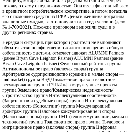
женщину, которая обналичила средства маткапитала через
похожую схему с недвижимостью. Она взяла фиктивный заем
в кредитном потребительском кооперативе, а потом погасила
его с помощью средств из ПФР. Деньги женщина потратила
«на личные нужды», за что получила два года условно (дело
№ 1-700/2021). Похожие приговоры выносили суды и в
других регионах страны.
Нередка и ситуация, при которой родители не выполняют
обязательство по оформлению жилого помещения в общую
собственность с детьми, отмечает адвокат ALUMNI Partners
(ранее Bryan Cave Leighton Paisner) ALUMNI Partners (ранее
Bryan Cave Leighton Paisner) Федеральный рейтинг. группа
Антимонопольное право (включая споры) группа
Арбитражное судопроизводство (средние и малые споры —
mid market) группа ВЭД/Таможенное право и валютное
регулирование группа ГЧП/Инфраструктурные проекты
группа Земельное право/Коммерческая недвижимость/
Строительство группа Интеллектуальная собственность
(Защита прав и судебные споры) группа Интеллектуальная
собственность (Консалтинг) группа Международный
арбитраж группа Налоговое консультирование и споры
(Налоговые споры) группа ТМТ (телекоммуникации, медиа и
технологии) группа Транспортное право группа Трудовое и
миграционное право (включая споры) группа Цифровая