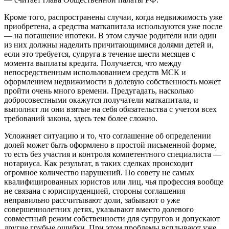
Кроме того, распространены случаи, когда недвижимость уже
приобретена, а средства маткапитала используются уже после
— на погашение ипотеки. В этом случае родители или один
из них должны наделить причитающимися долями детей и,
если это требуется, супруга в течение шести месяцев с
момента выплаты кредита. Получается, что между
непосредственным использованием средств МСК и
оформлением недвижимости в долевую собственность может
пройти очень много времени. Предугадать, насколько
добросовестными окажутся получатели маткапитала, и
выполнят ли они взятые на себя обязательства с учетом всех
требований закона, здесь тем более сложно.
Усложняет ситуацию и то, что соглашение об определении
долей может быть оформлено в простой письменной форме,
то есть без участия и контроля компетентного специалиста —
нотариуса. Как результат, в таких сделках происходит
огромное количество нарушений. По совету не самых
квалифицированных юристов или лиц, чья профессия вообще
не связана с юриспруденцией, стороны соглашения
неправильно рассчитывают доли, забывают о уже
совершеннолетних детях, указывают вместо долевого
совместный режим собственности для супругов и допускают
другие грубые ошибки. При этом проблемы всплывают уже