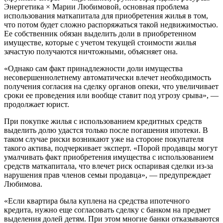
Энергетика × Марии Любимовой, основная проблема
использования маткапитала для приобретения жилья в том,
что потом будет сложно распоряжаться такой недвижимостью.
Ее собственник обязан выделить доли в приобретенном
имуществе, которые с учетом текущей стоимости жилья
зачастую получаются ничтожными, объясняет она.
«Однако сам факт принадлежности доли имущества
несовершеннолетнему автоматически влечет необходимость
получения согласия на сделку органов опеки, что увеличивает
сроки ее проведения или вообще ставит под угрозу срыва», —
продолжает юрист.
При покупке жилья с использованием кредитных средств
выделить долю удастся только после погашения ипотеки. В
таком случае риски возникают уже на стороне покупателя
такого актива, подчеркивает эксперт. «Порой продавцы могут
умалчивать факт приобретения имущества с использованием
средств маткапитала, что влечет риск оспаривая сделки из-за
нарушения прав членов семьи продавца», — предупреждает
Любимова.
«Если квартира была куплена на средства ипотечного
кредита, нужно еще согласовать сделку с банком на предмет
выделения долей детям. При этом многие банки отказываются