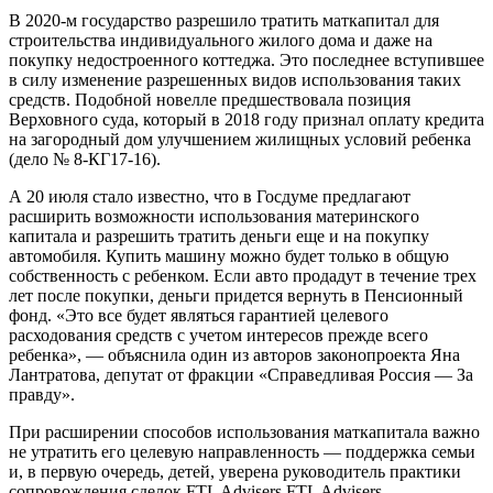
В 2020-м государство разрешило тратить маткапитал для
строительства индивидуального жилого дома и даже на
покупку недостроенного коттеджа. Это последнее вступившее
в силу изменение разрешенных видов использования таких
средств. Подобной новелле предшествовала позиция
Верховного суда, который в 2018 году признал оплату кредита
на загородный дом улучшением жилищных условий ребенка
(дело № 8-КГ17-16).
А 20 июля стало известно, что в Госдуме предлагают
расширить возможности использования материнского
капитала и разрешить тратить деньги еще и на покупку
автомобиля. Купить машину можно будет только в общую
собственность с ребенком. Если авто продадут в течение трех
лет после покупки, деньги придется вернуть в Пенсионный
фонд. «Это все будет являться гарантией целевого
расходования средств с учетом интересов прежде всего
ребенка», — объяснила один из авторов законопроекта Яна
Лантратова, депутат от фракции «Справедливая Россия — За
правду».
При расширении способов использования маткапитала важно
не утратить его целевую направленность — поддержка семьи
и, в первую очередь, детей, уверена руководитель практики
сопровождения сделок FTL Advisers FTL Advisers