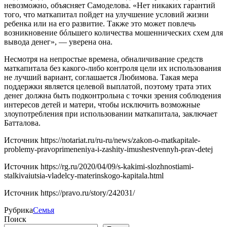
невозможно, объясняет Самоделова. «Нет никаких гарантий
того, что маткапитал пойдет на улучшение условий жизни
ребенка или на его развитие. Также это может повлечь
возникновение бóльшего количества мошеннических схем для
вывода денег», — уверена она.
Несмотря на непростые времена, обналичивание средств
маткапитала без какого-либо контроля цели их использования
не лучший вариант, соглашается Любимова. Такая мера
поддержки является целевой выплатой, поэтому трата этих
денег должна быть подконтрольна с точки зрения соблюдения
интересов детей и матери, чтобы исключить возможные
злоупотребления при использовании маткапитала, заключает
Батталова.
Источник
https://notariat.ru/ru-ru/news/zakon-o-matkapitale-
problemy-pravoprimeneniya-i-zashity-imushestvennyh-prav-detej
Источник
https://rg.ru/2020/04/09/s-kakimi-slozhnostiami-
stalkivaiutsia-vladelcy-materinskogo-kapitala.html
Источник
https://pravo.ru/story/242031/
Рубрика
Семья
Поиск