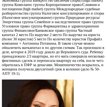
экономика группа Банкротство (включая споры) (high market)
группа Комплаенс группа Корпоративное право/Слияния и
поглощения (high market) группа Международные судебные
разбирательства группа Налоговое консультирование и споры
(Налоговое консультирование) группа Природные ресурсы/
Энергетика группа Семейное и наследственное право группа
Уголовное право группа Фармацевтика и здравоохранение
группа Финансовое/Банковское право группа Частный
капитал 2 место По выручке 2 место По выручке на юриста
(более 30 юристов) 5 место По количеству юристов Профайл
компании × Антонина Потанина. В таком случае можно
обналичить маткапитал и по другим схемам. Так произошло в
деле, которое в 2019 году дошло до Верховного суда. Ребенку
принадлежало 2/3 квартиры, но его мать совершила несколько
фиктивных сделок и переписала квартиру на себя, после чего
обратилась в ПФР за деньгами. Мошенничество вскрылось, и
женщина получила двухлетний срок в колонии (дело № 50-
АПУ 19-1).