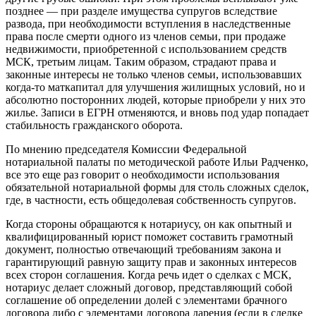
позднее — при разделе имущества супругов вследствие
развода, при необходимости вступления в наследственные
права после смерти одного из членов семьи, при продаже
недвижимости, приобретенной с использованием средств
МСК, третьим лицам. Таким образом, страдают права и
законные интересы не только членов семьи, использовавших
когда-то маткапитал для улучшения жилищных условий, но и
абсолютно посторонних людей, которые приобрели у них это
жилье. Записи в ЕГРН отменяются, и вновь под удар попадает
стабильность гражданского оборота.
По мнению председателя Комиссии Федеральной
нотариальной палаты по методической работе Ильи Радченко,
все это еще раз говорит о необходимости использования
обязательной нотариальной формы для столь сложных сделок,
где, в частности, есть общедолевая собственность супругов.
Когда стороны обращаются к нотариусу, он как опытный и
квалифицированный юрист поможет составить грамотный
документ, полностью отвечающий требованиям закона и
гарантирующий равную защиту прав и законных интересов
всех сторон соглашения. Когда речь идет о сделках с МСК,
нотариус делает сложный договор, представляющий собой
соглашение об определении долей с элементами брачного
договора либо с элементами договора дарения (если в сделке