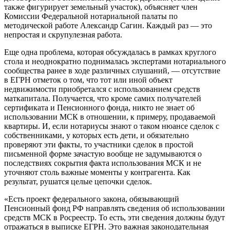
также фигурирует земельный участок), объясняет член
Комиссии Федеральной нотариальной палаты по
методической работе Александр Сагин. Каждый раз — это
непростая и скрупулезная работа.
Еще одна проблема, которая обсуждалась в рамках круглого
стола и неоднократно поднималась экспертами нотариального
сообщества ранее в ходе различных слушаний, — отсутствие
в ЕГРН отметок о том, что тот или иной объект
недвижимости приобретался с использованием средств
маткапитала. Получается, что кроме самих получателей
сертификата и Пенсионного фонда, никто не знает об
использовании МСК в отношении, к примеру, продаваемой
квартиры. И, если нотариусы знают о таком нюансе сделок с
собственниками, у которых есть дети, и обязательно
проверяют эти факты, то участники сделок в простой
письменной форме зачастую вообще не задумываются о
последствиях сокрытия факта использования МСК и не
уточняют столь важные моменты у контрагента. Как
результат, рушатся целые цепочки сделок.
«Есть проект федерального закона, обязывающий
Пенсионный фонд РФ направлять сведения об использовании
средств МСК в Росреестр. То есть, эти сведения должны будут
отражаться в выписке ЕГРН. Это важная законодательная