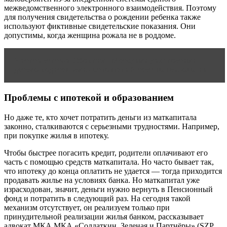
межведомственного электронного взаимодействия. Поэтому
для получения свидетельства о рождении ребенка также
используют фиктивные свидетельские показания. Они
допустимы, когда женщина рожала не в роддоме.
Читать статью
Сборник _Методики диагностики
детско-родительских отношений_тест по психологии
Проблемы с ипотекой и образованием
Но даже те, кто хочет потратить деньги из маткапитала
законно, сталкиваются с серьезными трудностями. Например,
при покупке жилья в ипотеку.
Чтобы быстрее погасить кредит, родители оплачивают его
часть с помощью средств маткапитала. Но часто бывает так,
что ипотеку до конца оплатить не удается — тогда приходится
продавать жилье на условиях банка. Но маткапитал уже
израсходован, значит, деньги нужно вернуть в Пенсионный
фонд и потратить в следующий раз. На сегодня такой
механизм отсутствует, он реализуем только при
принудительной реализации жилья банком, рассказывает
адвокат МКА МКА «Солдаткин, Зеленая и Партнёры» (SZP