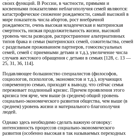
своих функций. В России, в частности, прямыми и
косвенными показателями неблагополучия семей являются:
катастрофическое снижение рождаемости, самый высокий в
мире показатель числа абортов, рост внебрачной
рождаемости, очень высокая младенческая и материнская
смертность, низкая продолжительность жизни, высокий
уровень числа разводов, распространение альтернативных
типов брака и семьи (материнских семей, сожительства, семей
с раздельным проживанием партнеров, гомосексуальных
семей, семей с приемными детьми и т.д.), увеличение числа
случаев жестокого обращения с детьми в семьях [128, с. 13 —
25, 31, 36, 114].
Подавляющее большинство специалистов (философов,
социологов, психологов, экономистов и т.д.), изучающих
современную семью, приходят к выводу, что сейчас семья
переживает подлинный кризис. Причем проявления этого
кризиса тем ярче, чем выше (в среднем) общий уровень
социально-экономического развития общества, чем выше (в
среднем) уровень жизни и материального благополучия
людей.
Однако здесь необходимо сделать важную оговорку:
интенсивность процессов социально-экономического
развития (особенно высокая в так называемых переходных