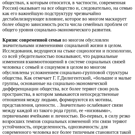
обществах, к которым относится, в частности, современная
Россия) оказывает на все общество и, следовательно, на семью
как его важнейшую подструктуру чрезвычайно
дестабилизирующее влияние, которое во многом маскирует
более общую зависимость роста числа семейных проблем от
общего уровня социально-экономического развития.
Кризис современной семьи
во многом обусловлен
значительными изменениями социальной жизни в целом.
Исследования, ведущиеся на стыке социологии и психологии,
со всей убедительностью показывают, что радикальные
изменения взаимоотношений в системе социальных связей
человека с семьей и социумом в целом во многом
обусловлены усложнением социально-групповой структуры
общества. Как отмечает Г. Г.Дилигентский, «большие и малые
группы, основанные на социально-экономической
дифференциации общества, все более теряют свою роль
пространства, в котором замыкаются непосредственные
отношения между людьми, формируются их мотивы,
представления, ценности. . Значительно ослабевают связи
между каждой из такого рода групп, ее «низовыми»,
первичными ячейками и личностью. Во-первых, в силу резко
возросших темпов социальных изменений эти связи теряют
устойчивость, определенность, однозначность: для
современного человека все более типичным становится такой