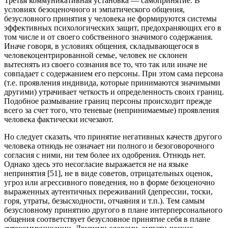
Третья коммуникативная установка — самопринятие. В
условиях безоценочного и эмпатического общения,
безусловного принятия у человека не формируются системы
эффективных психологических защит, предохраняющих его в
том числе и от своего собственного значимого содержания.
Иначе говоря, в условиях общения, складывающегося в
человекоцентрированной семье, человек не склонен
вытеснять из своего сознания все то, что так или иначе не
совпадает с содержанием его персоны. При этом сама персона
(т.е. проявления индивида, которые принимаются значимыми
другими) утрачивает четкость и определенность своих границ.
Подобное размывание границ персоны происходит прежде
всего за счет того, что теневые (непринимаемые) проявления
человека фактически исчезают.
Но следует сказать, что принятие негативных качеств другого
человека отнюдь не означает ни полного и безоговорочного
согласия с ними, ни тем более их одобрения. Отнюдь нет.
Однако здесь это несогласие выражается не на языке
непринятия [51], не в виде советов, отрицательных оценок,
угроз или агрессивного поведения, но в форме безоценочно
выраженных аутентичных переживаний (депрессии, тоски,
горя, утраты, безысходности, отчаяния и т.п.). Тем самым
безусловному принятию другого в плане интерперсонального
общения соответствует безусловное принятие себя в плане