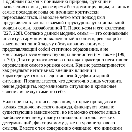
Подобный подход к пониманию природы, функций и
назначения семьи долгое время был доминирующим, и лишь в
самые последние годы он начинает критически
переосмысляться. Наиболее четко этот подход был
представлен в так называемой структурно-функциональной
модели семьи, разработанной Т. Парсон-сом и его коллегами
[227, 228]. Согласно данной модели, семья — это социальный
институт, гармонично включенный в социум; решающий в
качестве основной задачу обслуживания социума;
представляющий собой статичное образование, а не
конгломерат взаимодействующих личностей (см. также [199,
р. 39]). Для социологического подхода характерно негативное
определение самого кризиса семьи. Кризис рассматривается
как результат негативных внешних влияний и
характеризуется как следствие некой дефи-цитарной
ситуации. Предполагается, что достаточно лишь устранить
некие дефициты, нормализовать ситуацию и кризисные
явления исчезнут сами по себе.
Надо признать, что исследования, которые проводятся в
рамках социологического подхода, фиксируют реально
существующие зависимости, но их можно отнести лишь к
наиболее внешнему плану социально-психологических
детерминаций, фиксируемому даже на уровне здравого
смысла. Вместе с тем совершенно очевидно, что никакими