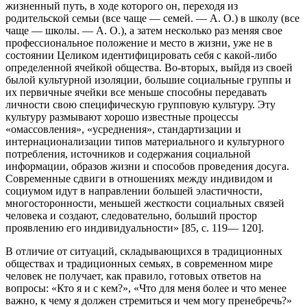
жизненный путь, в ходе которого он, переходя из
родительской семьи (все чаще — семей. — А. О.) в школу (все
чаще — школы. — А. О.), а затем несколько раз меняя свое
профессиональное положение и место в жизни, уже не в
состоянии Целиком идентифицировать себя с какой-либо
определенной ячейкой общества. Во-вторых, выйдя из своей
былой культурной изоляции, большие социальные группы и
их первичные ячейки все меньше способны передавать
личности свою специфическую групповую культуру. Эту
культуру размывают хорошо известные процессы
«омассовления», «усреднения», стандартизации и
интернационализации типов материального и культурного
потребления, источников и содержания социальной
информации, образов жизни и способов проведения досуга.
Современные сдвиги в отношениях между индивидом и
социумом идут в направлении большей эластичности,
многосторонности, меньшей жесткости социальных связей
человека и создают, следовательно, больший простор
проявлению его индивидуальности» [85, с. 119— 120].
В отличие от ситуаций, складывающихся в традиционных
обществах и традиционных семьях, в современном мире
человек не получает, как правило, готовых ответов на
вопросы: «Кто я и с кем?», «Что для меня более и что менее
важно, к чему я должен стремиться и чем могу пренебречь?»