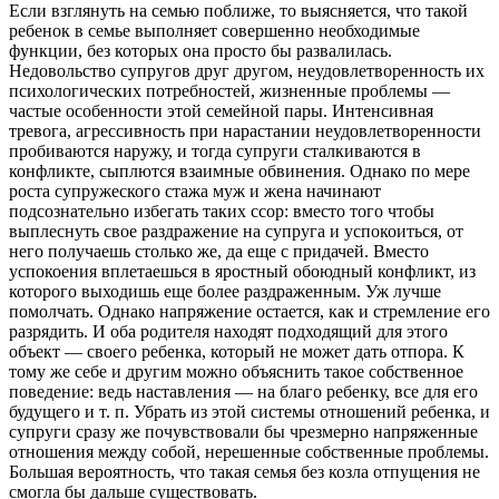
Если взглянуть на семью поближе, то выясняется, что такой
ребенок в семье выполняет совершенно необходимые
функции, без которых она просто бы развалилась.
Недовольство супругов друг другом, неудовлетворенность их
психологических потребностей, жизненные проблемы —
частые особенности этой семейной пары. Интенсивная
тревога, агрессивность при нарастании неудовлетворенности
пробиваются наружу, и тогда супруги сталкиваются в
конфликте, сыплются взаимные обвинения. Однако по мере
роста супружеского стажа муж и жена начинают
подсознательно избегать таких ссор: вместо того чтобы
выплеснуть свое раздражение на супруга и успокоиться, от
него получаешь столько же, да еще с придачей. Вместо
успокоения вплетаешься в яростный обоюдный конфликт, из
которого выходишь еще более раздраженным. Уж лучше
помолчать. Однако напряжение остается, как и стремление его
разрядить. И оба родителя находят подходящий для этого
объект — своего ребенка, который не может дать отпора. К
тому же себе и другим можно объяснить такое собственное
поведение: ведь наставления — на благо ребенку, все для его
будущего и т. п. Убрать из этой системы отношений ребенка, и
супруги сразу же почувствовали бы чрезмерно напряженные
отношения между собой, нерешенные собственные проблемы.
Большая вероятность, что такая семья без козла отпущения не
смогла бы дальше существовать.