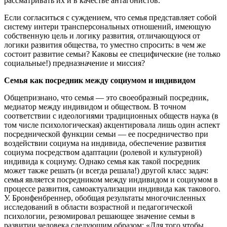
рассматривать их и в качестве антагонистов.
Если согласиться с суждением, что семья представляет собой
систему интери трансперсональных отношений, имеющую
собственную цель и логику развития, отличающуюся от
логики развития общества, то уместно спросить: в чем же
состоит развитие семьи? Каковы ее специфические (не только
социальные!) предназначение и миссия?
Семья как посредник между социумом и индивидом
Общепризнано, что семья — это своеобразный посредник,
медиатор между индивидом и обществом. В точном
соответствии с идеологиями традиционных обществ наука (в
том числе психологическая) акцентировала лишь один аспект
посреднической функции семьи — ее посредничество при
воздействии социума на индивида, обеспечение развития
социума посредством адаптации (ролевой и культурной)
индивида к социуму. Однако семья как такой посредник
может также решать (и всегда решала!) другой класс задач:
семья является посредником между индивидом и социумом в
процессе развития, самоактуализации индивида как такового.
У. Бронфенбреннер, обобщая результаты многочисленных
исследований в области возрастной и педагогической
психологии, резюмировал решающее значение семьи в
развитии человека следующим образом: «Для того чтобы