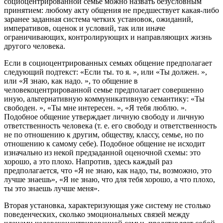
социоцентрированной семье можно назвать безусловным
принятием: любому акту общения не предшествует какая-либо
заранее заданная система четких установок, ожиданий,
императивов, оценок и условий, так или иначе
ограничивающих, контролирующих и направляющих жизнь
другого человека.
Если в социоцентрированных семьях общение предполагает
следующий подтекст: «Если ты. то я. », или «Ты должен. »,
или «Я знаю, как надо. », то общение в
человекоцентрированной семье предполагает совершенно
иную, альтернативную коммуникативную семантику: «Ты
свободен. », «Ты мне интересен. », «Я тебя люблю. ».
Подобное общение утверждает личную свободу и личную
ответственность человека (т. е. его свободу и ответственность
не по отношению к другим, обществу, классу, семье, но по
отношению к самому себе). Подобное общение не исходит
изначально из некой предзаданной оценочной схемы: это
хорошо, а это плохо. Напротив, здесь каждый раз
предполагается, что «Я не знаю, как надо, ты, возможно, это
лучше знаешь», «Я не знаю, что для тебя хорошо, а что плохо,
ты это знаешь лучше меня».
Вторая установка, характеризующая уже систему не столько
поведенческих, сколько эмоциональных связей между