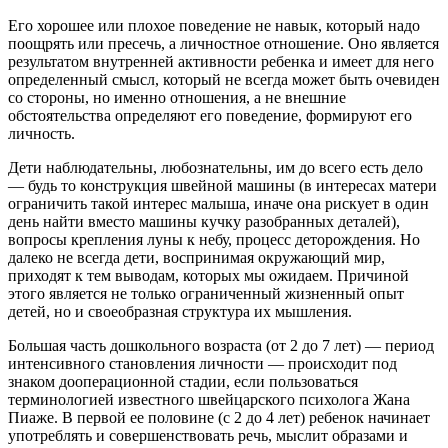
Его хорошее или плохое поведение не навык, который надо
поощрять или пресечь, а личностное отношение. Оно является
результатом внутренней активности ребенка и имеет для него
определенный смысл, который не всегда может быть очевиден
со стороны, но именно отношения, а не внешние
обстоятельства определяют его поведение, формируют его
личность.
Дети наблюдательны, любознательны, им до всего есть дело
— будь то конструкция швейной машины (в интересах матери
ограничить такой интерес малыша, иначе она рискует в один
день найти вместо машины кучку разобранных деталей),
вопросы крепления луны к небу, процесс деторождения. Но
далеко не всегда дети, воспринимая окружающий мир,
приходят к тем выводам, которых мы ожидаем. Причиной
этого является не только ограниченный жизненный опыт
детей, но и своеобразная структура их мышления.
Большая часть дошкольного возраста (от 2 до 7 лет) — период
интенсивного становления личности — происходит под
знаком дооперационной стадии, если пользоваться
терминологией известного швейцарского психолога Жана
Пиаже. В первой ее половине (с 2 до 4 лет) ребенок начинает
употреблять и совершенствовать речь, мыслит образами и