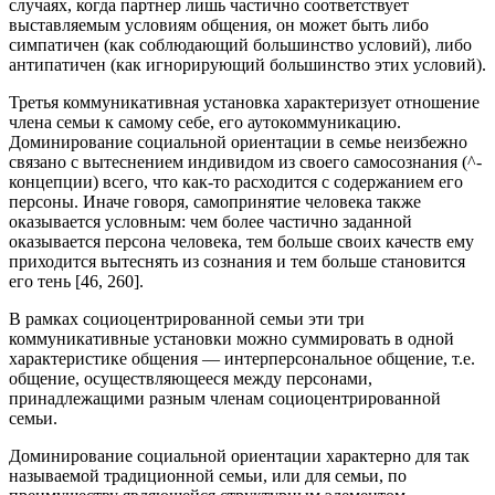
случаях, когда партнер лишь частично соответствует
выставляемым условиям общения, он может быть либо
симпатичен (как соблюдающий большинство условий), либо
антипатичен (как игнорирующий большинство этих условий).
Третья коммуникативная установка характеризует отношение
члена семьи к самому себе, его аутокоммуникацию.
Доминирование социальной ориентации в семье неизбежно
связано с вытеснением индивидом из своего самосознания (^-
концепции) всего, что как-то расходится с содержанием его
персоны. Иначе говоря, самопринятие человека также
оказывается условным: чем более частично заданной
оказывается персона человека, тем больше своих качеств ему
приходится вытеснять из сознания и тем больше становится
его тень [46, 260].
В рамках социоцентрированной семьи эти три
коммуникативные установки можно суммировать в одной
характеристике общения — интерперсональное общение, т.е.
общение, осуществляющееся между персонами,
принадлежащими разным членам социоцентрированной
семьи.
Доминирование социальной ориентации характерно для так
называемой традиционной семьи, или для семьи, по