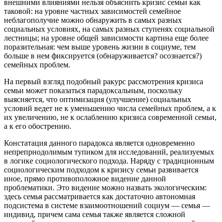
внешними влияниями нельзя объяснить кризис семьи как
таковой: на уровне частных зависимостей семейное
неблагополучие можно обнаружить в самых разных
социальных условиях, на самых разных ступенях социальной
лестницы; на уровне общей зависимости картина еще более
поразительная: чем выше уровень жизни в социуме, тем
больше в нем фиксируется (обнаруживается? осознается?)
семейных проблем.
На первый взгляд подобный ракурс рассмотрения кризиса
семьи может показаться парадоксальным, поскольку
выясняется, что оптимизация (улучшение) социальных
условий ведет не к уменьшению числа семейных проблем, а к
их увеличению, не к ослаблению кризиса современной семьи,
а к его обострению.
Констатация данного парадокса является одновременно
непрепрнодолимым тупиком для исследований, реализуемых
в логике социологического подхода. Наряду с традиционным
социологическим подходом к кризису семьи развивается
иное, прямо противоположное видение данной
проблематики. Это видение можно назвать экологическим:
здесь семья рассматривается как достаточно автономная
подсистема в системе взаимоотношений социум — семья —
индивид, причем сама семья также является сложной