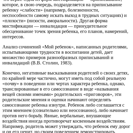
которое, в свою очередь, подразделяется на приписывание
ребенку «слабости» (например, болезненности,
неспособности самому искать выход в трудных ситуациях) и
«плохости» (низости, аморальности). Другая форма
мистификации — инвалидация — принудительное
обесценивание точек зрения ребенка, его планов, намерений,
интересов.
Анализ сочинений «Мой ребенок», написанных родителями,
испытывающими трудности в воспитании детей, дает
множество примеров разнообразных приписываний и
инвалидаций (В.В. Столин, 1983).
Конечно, негативные высказывания родителей о своих детях,
по крайней мере частично, могут иметь под собой реальную
«почву» в поведении или чертах характера ребенка, однако,
транслированные в его самосознание в виде «называния
вещей своими именами» родительских «приговоров», эти
родительские мнения и оценки начинают определять
самосознание ребенка изнутри. Ребенок либо соглашается с
этим мнением (сознательно или неосознанно), либо начинает
против него борьбу. Явные, вербальные, внушающие
воздействия иногда противоречат косвенным воздействиям.
Например, родитель может утверждать, что ребенок ему дорог
и он его ценит, но своим поведением демонстрировать