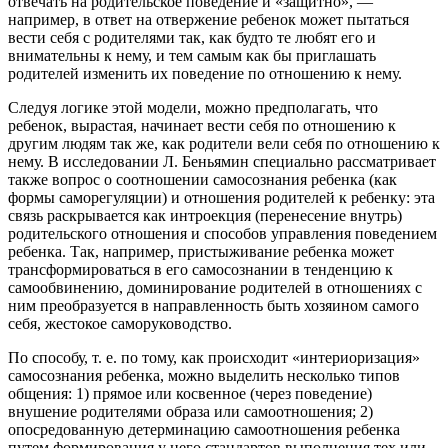
отвечать на родительское поведение и «защитно», —
например, в ответ на отвержение ребенок может пытаться
вести себя с родителями так, как будто те любят его и
внимательны к нему, и тем самым как бы приглашать
родителей изменить их поведение по отношению к нему.
Следуя логике этой модели, можно предполагать, что
ребенок, вырастая, начинает вести себя по отношению к
другим людям так же, как родители вели себя по отношению к
нему. В исследовании Л. Беньямин специально рассматривает
также вопрос о соотношении самосознания ребенка (как
формы саморегуляции) и отношения родителей к ребенку: эта
связь раскрывается как интроекция (перенесение внутрь)
родительского отношения и способов управления поведением
ребенка. Так, например, пристыживание ребенка может
трансформироваться в его самосознании в тенденцию к
самообвинению, доминирование родителей в отношениях с
ним преобразуется в направленность быть хозяином самого
себя, жестокое саморуководство.
По способу, т. е. по тому, как происходит «интериоризация»
самосознания ребенка, можно выделить несколько типов
общения: 1) прямое или косвенное (через поведение)
внушение родителями образа или самоотношения; 2)
опосредованную детерминацию самоотношения ребенка
путем формирования у него стандартов выполнения тех или