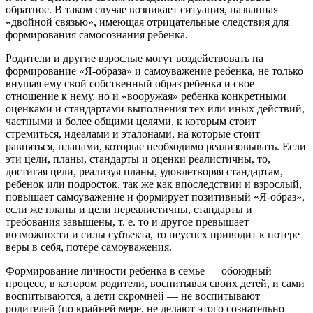
обратное. В таком случае возникает ситуация, названная
«двойной связью», имеющая отрицательные следствия для
формирования самосознания ребенка.
Родители и другие взрослые могут воздействовать на
формирование «Я-образа» и самоуважение ребенка, не только
внушая ему свой собственный образ ребенка и свое
отношение к нему, но и «вооружая» ребенка конкретными
оценками и стандартами выполнения тех или иных действий,
частными и более общими целями, к которым стоит
стремиться, идеалами и эталонами, на которые стоит
равняться, планами, которые необходимо реализовывать. Если
эти цели, планы, стандарты и оценки реалистичны, то,
достигая цели, реализуя планы, удовлетворяя стандартам,
ребенок или подросток, так же как впоследствии и взрослый,
повышает самоуважение и формирует позитивный «Я-образ»,
если же планы и цели нереалистичны, стандарты и
требования завышены, т. е. то и другое превышает
возможности и силы субъекта, то неуспех приводит к потере
веры в себя, потере самоуважения.
Формирование личности ребенка в семье — обоюдный
процесс, в котором родители, воспитывая своих детей, и сами
воспитываются, а дети скромней — не воспитывают
родителей (по крайней мере, не делают этого сознательно