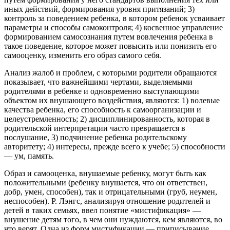
иных действий, формирования уровня притязаний; 3)
контроль за поведением ребенка, в котором ребенок усваивает
параметры и способы самоконтроля; 4) косвенное управление
формированием самосознания путем вовлечения ребенка в
такое поведение, которое может повысить или понизить его
самооценку, изменить его образ самого себя.
Анализ жалоб и проблем, с которыми родители обращаются
показывает, что важнейшими чертами, выделяемыми
родителями в ребенке и одновременно выступающими
объектом их внушающего воздействия, являются: 1) волевые
качества ребенка, его способность к самоорганизации и
целеустремленность; 2) дисциплинированность, которая в
родительской интерпретации часто превращается в
послушание, 3) подчинение ребенка родительскому
авторитету; 4) интересы, прежде всего к учебе; 5) способности
— ум, память.
Образ и самооценка, внушаемые ребенку, могут быть как
положительными (ребенку внушается, что он ответствен,
добр, умен, способен), так и отрицательными (груб, неумен,
неспособен). Р. Лэнгс, анализируя отношение родителей и
детей в таких семьях, ввел понятие «мистификация» —
внушение детям того, в чем они нуждаются, кем являются, во
что верят. Одна из форм мистификации — приписывание,