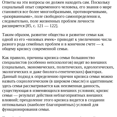
Ответы на эти вопросы он должен находить сам. Поскольку
социальный опыт современного человека, его знания о мире
становятся все более многообразными, противоречивыми,
«разорванными», поле свободного самоопределения и,
следовательно, поле жизненных проблем личности
расширяется [85, с. 121 — 122].
Таким образом, развитие общества и развитие семьи как
одной из его «низовых ячеек» приводят к увеличению числа
разного рода семейных проблем и в конечном счете — к
общему кризису современной семьи.
Как правило, причины кризиса семьи большинство
специалистов (особенно непсихологов) видят во внешних
(социальных, экономических, политических, идеологических,
экологических и даже биолого-генетических) факторах.
Данный подход к определению причин кризиса семьи можно
назвать социологическим (в широком смысле) и адаптивным:
здесь семья рассматривается как неизменная данность,
существующая в изменяющихся внешних условиях; кризис
семьи — результат действия неблагоприятных внешних
влияний; преодоление этого кризиса видится в создании
оптимальных (наиболее благоприятных) условий для
функционирования семьи.