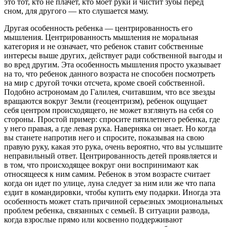
это тот, кто не плачет, кто моет руки и чистит зубы перед
сном, для другого — кто слушается маму.
Другая особенность ребенка — центрированность его
мышления. Центрированность мышления не моральная
категория и не означает, что ребенок ставит собственные
интересы выше других, действует ради собственной выгоды и
во вред другим. Эта особенность мышления просто указывает
на то, что ребенок данного возраста не способен посмотреть
на мир с другой точки отсчета, кроме своей собственной.
Подобно астрономам до Галилея, считавшим, что все звезды
вращаются вокруг Земли (геоцентризм), ребенок ощущает
себя центром происходящего, не может взглянуть на себя со
стороны. Простой пример: спросите пятилетнего ребенка, где
у него правая, а где левая рука. Наверняка он знает. Но когда
вы станете напротив него и спросите, показывая на свою
правую руку, какая это рука, очень вероятно, что вы услышите
неправильный ответ. Центрированность детей проявляется и
в том, что происходящее вокруг они воспринимают как
относящееся к ним самим. Ребенок в этом возрасте считает
когда он идет по улице, луна следует за ним или же что папа
ездит в командировки, чтобы купить ему подарки. Иногда эта
особенность может стать причиной серьезных эмоциональных
проблем ребенка, связанных с семьей. В ситуации развода,
когда взрослые прямо или косвенно поддерживают