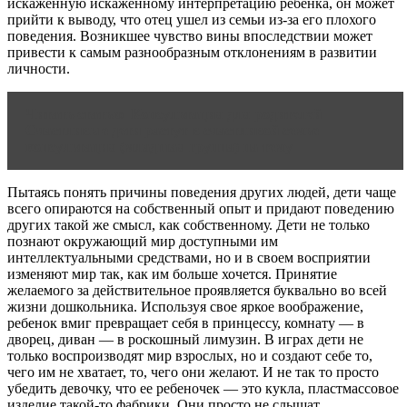
искаженную искаженному интерпретацию ребенка, он может
прийти к выводу, что отец ушел из семьи из-за его плохого
поведения. Возникшее чувство вины впоследствии может
привести к самым разнообразным отклонениям в развитии
личности.
Читать статью
Консультация для родителей
Счастливые дети растут в счастливой семье
консультация (младшая группа) на тему
Пытаясь понять причины поведения других людей, дети чаще
всего опираются на собственный опыт и придают поведению
других такой же смысл, как собственному. Дети не только
познают окружающий мир доступными им
интеллектуальными средствами, но и в своем восприятии
изменяют мир так, как им больше хочется. Принятие
желаемого за действительное проявляется буквально во всей
жизни дошкольника. Используя свое яркое воображение,
ребенок вмиг превращает себя в принцессу, комнату — в
дворец, диван — в роскошный лимузин. В играх дети не
только воспроизводят мир взрослых, но и создают себе то,
чего им не хватает, то, чего они желают. И не так то просто
убедить девочку, что ее ребеночек — это кукла, пластмассовое
изделие такой-то фабрики. Они просто не слышат