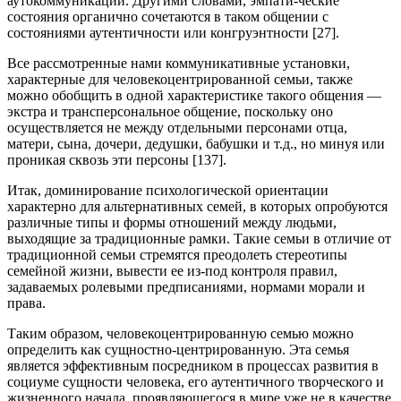
аутокоммуникации. Другими словами, эмпати-ческие
состояния органично сочетаются в таком общении с
состояниями аутентичности или конгруэнтности [27].
Все рассмотренные нами коммуникативные установки,
характерные для человекоцентрированной семьи, также
можно обобщить в одной характеристике такого общения —
экстра и трансперсональное общение, поскольку оно
осуществляется не между отдельными персонами отца,
матери, сына, дочери, дедушки, бабушки и т.д., но минуя или
проникая сквозь эти персоны [137].
Итак, доминирование психологической ориентации
характерно для альтернативных семей, в которых опробуются
различные типы и формы отношений между людьми,
выходящие за традиционные рамки. Такие семьи в отличие от
традиционной семьи стремятся преодолеть стереотипы
семейной жизни, вывести ее из-под контроля правил,
задаваемых ролевыми предписаниями, нормами морали и
права.
Таким образом, человекоцентрированную семью можно
определить как сущностно-центрированную. Эта семья
является эффективным посредником в процессах развития в
социуме сущности человека, его аутентичного творческого и
жизненного начала, проявляющегося в мире уже не в качестве