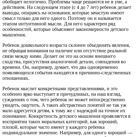
обобщает нелогично. Проблемы чаще решаются не в уме, а
действием. На следующем этапе (с 4 до 7 лет) ребенок делает
выводы, опираясь на основания, которые зачастую имеют
смысл только для него одного. Поэтому он и называется
этапом интуитивной мысли. Для него характерен ряд
особенностей, которые объясняют закономерности детского
мышления.
Ребенок дошкольного возраста склонен объединять явления,
не обращая внимания на наличие или отсутствие реальной
связи между ними. Делает он это на основе внешнего
сходства, присутствия аналогичной детали, совпадения во
времени. Он, например, думает, что два одновременно
появляющихся события находятся в причинно-следственных
отношениях.
Ребенок мыслит конкретными представлениями, и это
особенно ярко выступает в причудливых, на наш взгляд,
суждениях о том, чего ребенок не может непосредственно
увидеть, ощутить. А таких абстрактных понятий не так уж
мало адресуется детям, к тому же с надеждой на точное их
понимание. Конкретность детского мышления проявляется в
восприятии таких моральных категорий, как хороший,
плохой, которые часто имеют у каждого ребенка
индивидуальное значение. Например, для одного хороший —