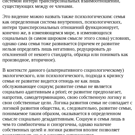
системой интери трансперсональных взаимоотношений,
существующих между ее членами.
Это видение можно назвать также психологическим: семья
как определенная система внутренних, психологических,
интери трансперсональных отношений функционирует,
конечно же, в изменяющемся мире, в изменяющихся
социальных (в самом широком смысле этого слова) условиях,
однако сама семья тоже развивается (причем ее развитие
нельзя определять лишь негативно, редуцировать до
отклонений от некоего стандарта, образца или понимать как
производное, вторичное).
В контексте данного (альтернативного социологическому)
экологического, или психологического, подхода к кризису
семьи ее развитие видится отнюдь не как лишь
обслуживающее социум; развитие семьи не является
социально адаптивным a priori; ее развитие предполагает,
напротив, самодетерминацию, свою собственную логику и
свои собственные цели. Логика развития семьи не совпадает с
логикой развития общества, и, следовательно, развитие семьи,
понимаемое таким образом, оказывается в определенном
смысле социально дезадаптивным. Социум и семья лишь в
чем-то симбиотичны и синэргичны, однако наличие
собственных целей и логики развития вполне позволяет