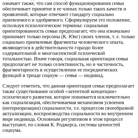
означает также, что сам способ функционирования семьи
обеспечивает принятие в ее членах только таких качеств и
проявлений, которые отвечают стандарту социально
приемлемого и одобряемого. Сформулируем это положение,
используя психологические термины: социальная
ориентированность семьи предполагает, что она изначально
принимает только персоны (К. Юнг) своих членов, т. е. только
социально приемлемые фрагменты человеческого опыта,
являющегося в действительности гораздо более
содержательной и многоаспектной психической
тотальностью. Иначе говоря, социальная ориентация семьи
предполагает не только селективность, но и частичность,
фрагментарность в осуществлении ее посреднических
функций в триаде социум — семья — индивид.
Следует отметить, что данная ориентация семьи предполагает
также существование особой «латентной концепции»
психического развития, которое понимается исключительно
как социализация, обеспечиваемая механизмом усвоения
(интериоризации) социальности, т.е. процессом своеобразной
актуализации, воспроизводства социальности во внутреннем
мире индивида. Основным регулятивом в этом процессе
выступают, по словам К. Роджерса, системы ценностей
социума.