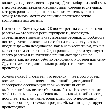
вплоть до подросткового возраста). Дети выбирают свой путь
в потоке воспитательных воздействий. Семейная ситуация,
которую родители оценивают как положительную или
отрицательною, может совершенно противоположно
восприниматься детьми.
По мнению Хоментаускас Г.Т, посмотреть на семью глазами
ребенка — это значит реконструировать, воссоздать
субъективное видение и чувствование ребенка. Способность
понять другого человека (а не себя на его месте) у разных
людей выражена неодинаково, как в количественном, так и в
качественном отношении. Одни родители просто чувствуют
своего ребенка и интуитивно принимают правильное
решение, как им вести себя по отношению к дочери или сыну.
Другие пытаются рационально разобраться в том, что
происходит.
Хоментаускас Г.Т считает, что ребенок — не просто объект
воспитания, но и человек — мыслящий, чувствующий,
своеобразно обобщающий свой жизненный опыт,
выбирающий как вести себя, каким быть. Поэтому, для того
чтобы понять, почему ребенок именно такой, какой он есть,
поступает так, а не иначе, родителям просто необходимо
знать, как он видит семью и родителей, как интерпретирует
происходящее.