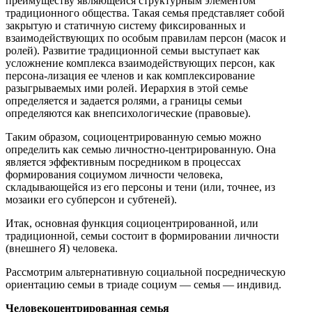
преимуществу являющейся структурным элементом
традиционного общества. Такая семья представляет собой
закрытую и статичную систему фиксированных и
взаимодействующих по особым правилам персон (масок и
ролей). Развитие традиционной семьи выступает как
усложнение комплекса взаимодействующих персон, как
персона-лизация ее членов и как комплексирование
разыгрываемых ими ролей. Иерархия в этой семье
определяется и задается ролями, а границы семьи
определяются как внепсихологические (правовые).
Таким образом, социоцентрированную семью можно
определить как семью личностно-центрированную. Она
является эффективным посредником в процессах
формирования социумом личности человека,
складывающейся из его персоны и тени (или, точнее, из
мозаики его субперсон и субтеней).
Итак, основная функция социоцентрированной, или
традиционной, семьи состоит в формировании личности
(внешнего Я) человека.
Рассмотрим альтернативную социальной посредническую
ориентацию семьи в триаде социум — семья — индивид.
Человекоцентрированная семья