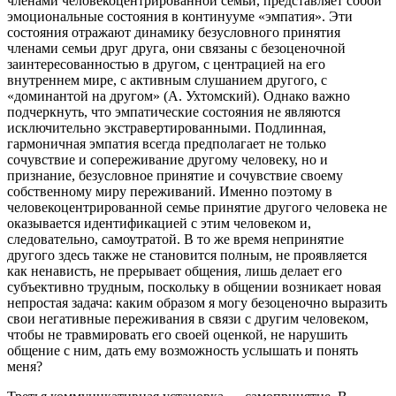
членами человекоцентрированной семьи, представляет собой
эмоциональные состояния в континууме «эмпатия». Эти
состояния отражают динамику безусловного принятия
членами семьи друг друга, они связаны с безоценочной
заинтересованностью в другом, с центрацией на его
внутреннем мире, с активным слушанием другого, с
«доминантой на другом» (А. Ухтомский). Однако важно
подчеркнуть, что эмпатические состояния не являются
исключительно экстравертированными. Подлинная,
гармоничная эмпатия всегда предполагает не только
сочувствие и сопереживание другому человеку, но и
признание, безусловное принятие и сочувствие своему
собственному миру переживаний. Именно поэтому в
человекоцентрированной семье принятие другого человека не
оказывается идентификацией с этим человеком и,
следовательно, самоутратой. В то же время непринятие
другого здесь также не становится полным, не проявляется
как ненависть, не прерывает общения, лишь делает его
субъективно трудным, поскольку в общении возникает новая
непростая задача: каким образом я могу безоценочно выразить
свои негативные переживания в связи с другим человеком,
чтобы не травмировать его своей оценкой, не нарушить
общение с ним, дать ему возможность услышать и понять
меня?