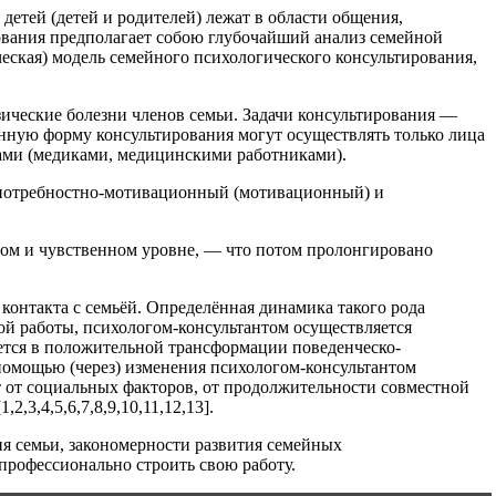
детей (детей и родителей) лежат в области общения,
ования предполагает собою глубочайший анализ семейной
еская) модель семейного психологического консультирования,
ические болезни членов семьи. Задачи консультирования —
нную форму консультирования могут осуществлять только лица
ами (медиками, медицинскими работниками).
, потребностно-мотивационный (мотивационный) и
ом и чувственном уровне, — что потом пролонгировано
контакта с семьёй. Определённая динамика такого рода
кой работы, психологом-консультантом осуществляется
ется в положительной трансформации поведенческо-
помощью (через) изменения психологом-консультантом
 от социальных факторов, от продолжительности совместной
3,4,5,6,7,8,9,10,11,12,13].
ия семьи, закономерности развития семейных
профессионально строить свою работу.