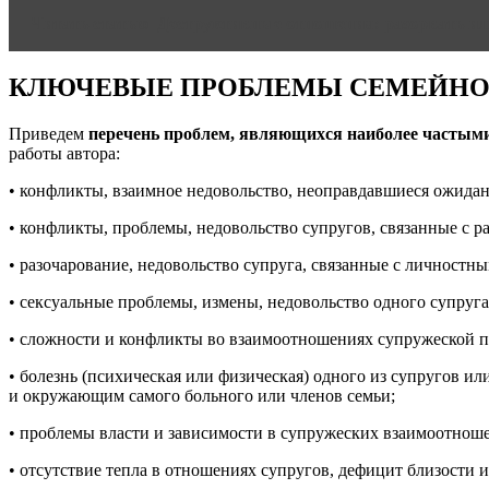
Читать статью
Деструктивные отношения: разорвать ил
КЛЮЧЕВЫЕ ПРОБЛЕМЫ СЕМЕЙНОГ
Приведем
перечень проблем, являющихся наиболее частыми
работы автора:
• конфликты, взаимное недовольство, неоправдавшиеся ожидан
• конфликты, проблемы, недовольство супругов, связанные с 
• разочарование, недовольство супруга, связанные с личностн
• сексуальные проблемы, измены, недовольство одного супруг
• сложности и конфликты во взаимоотношениях супружеской па
• болезнь (психическая или физическая) одного из супругов и
и окружающим самого больного или членов семьи;
• проблемы власти и зависимости в супружеских взаимоотнош
• отсутствие тепла в отношениях супругов, дефицит близости 