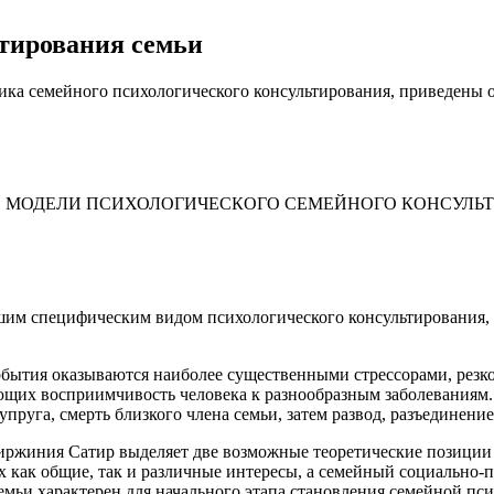
ьтирования семьи
фика семейного психологического консультирования, приведены
 МОДЕЛИ ПСИХОЛОГИЧЕСКОГО СЕМЕЙНОГО КОНСУЛЬТ
шим специфическим видом психологического консультирования,
события оказываются наиболее существенными стрессорами, рез
ающих восприимчивость человека к разнообразным заболеваниям.
руга, смерть близкого члена семьи, затем развод, разъединение с
иржиния Сатир выделяет две возможные теоретические позиции 
 как общие, так и различные интересы, а семейный социально-п
семьи характерен для начального этапа становления семейной п