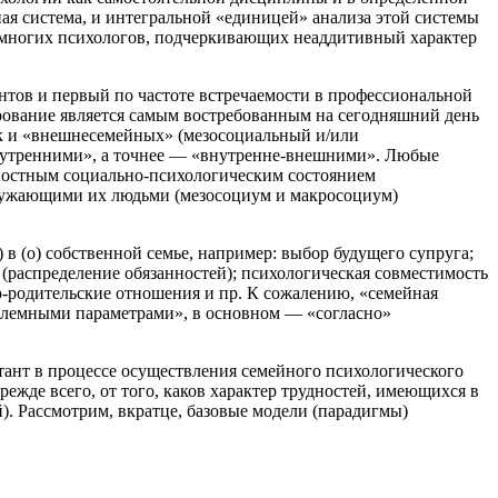
ная система, и интегральной «единицей» анализа этой системы
ля многих психологов, подчеркивающих неаддитивный характер
тов и первый по частоте встречаемости в профессиональной
ирование является самым востребованным на сегодняшний день
ак и «внешнесемейных» (мезосоциальный и/или
внутренними», а точнее — «внутренне-внешними». Любые
ностным социально-психологическим состоянием
кружающими их людьми (мезосоциум и макросоциум)
в (о) собственной семье, например: выбор будущего супруга;
распределение обязанностей); психологическая совместимость
о-родительские отношения и пр. К сожалению, «семейная
облемными параметрами», в основном — «согласно»
ант в процессе осуществления семейного психологического
жде всего, от того, каков характер трудностей, имеющихся в
). Рассмотрим, вкратце, базовые модели (парадигмы)