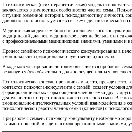
Психологическая (психотерапевтическая) модель используется т
заключаются в личностных особенностях членов семьи. Психот
ситуации (семейной истории), психодиагностику личности, со
довольно часто используется «в связке» с диагностической и с
Медицинская модельсемейного психологического консультирова
медицинский диагноз, медицинское лечение больных и психоло
с профессиональными медицинскими знаниями, умениями и на
Процесс семейного психологического консультирования в цело
эмоциональный (эмоционально-чувственный) аспекты.
В ходе консультирования не только выясняются проблемы семь
реализуется (что обязательно должно осуществляться, «овещест
Психологическое консультирование семьи, это, прежде всего, 
контактов психолога-консультанта с семьёй, создаёт условия д
формирование новых форм общения членов семьи друг с друго
деятельностных стереотипов каждого из членов семьи. Все по
эмоционально-интеллектуальных условий взаимодействия в се
психологической работы членов семьи (клиентов) с психологом (
При работе с семьёй, психологу-консультанту необходимо хор
взаимоотношений, владеть психокоррекционными знаниями, умен