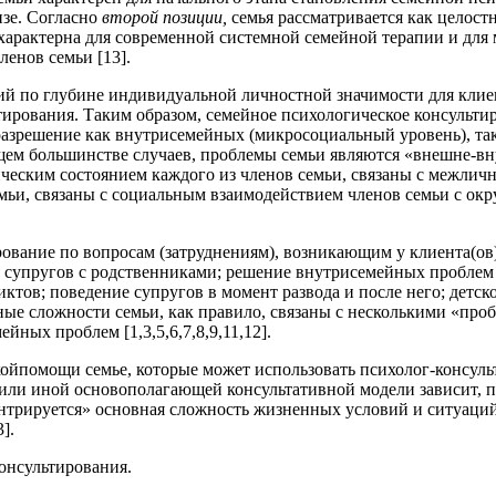
изе. Согласно
второй позиции,
семья рассматривается как целост
я характерна для современной системной семейной терапии и д
ленов семьи [13].
ий по глубине индивидуальной личностной значимости для клиен
тирования. Таким образом, семейное психологическое консульт
разрешение как внутрисемейных (микросоциальный уровень), т
ющем большинстве случаев, проблемы семьи являются «внешне-
еским состоянием каждого из членов семьи, связаны с межлич
емьи, связаны с социальным взаимодействием членов семьи с о
вание по вопросам (затруднениям), возникающим у клиента(ов) 
супругов с родственниками; решение внутрисемейных проблем (
тов; поведение супругов в момент развода и после него; детск
ьные сложности семьи, как правило, связаны с несколькими «пр
ых проблем [1,3,5,6,7,8,9,11,12].
йпомощи семье, которые может использовать психолог-консульт
ли иной основополагающей консультативной модели зависит, пре
ентрируется» основная сложность жизненных условий и ситуаций
].
онсультирования.