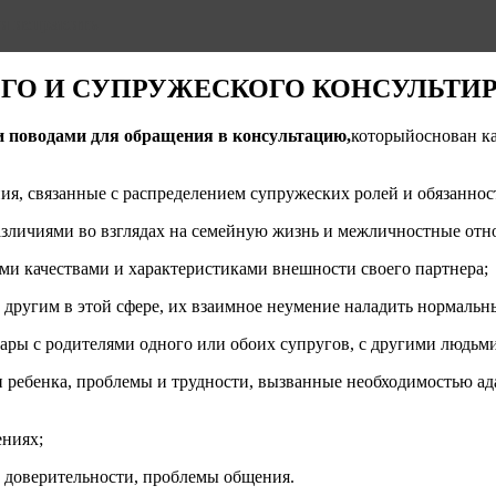
и исправить
О И СУПРУЖЕСКОГО КОНСУЛЬТИ
 поводами для обращения в консультацию,
которыйоснован как
ия, связанные с распределением супружеских ролей и обязаннос
различиями во взглядах на семейную жизнь и межличностные отн
ыми качествами и характеристиками внешности своего партнера;
а другим в этой сфере, их взаимное неумение наладить нормаль
ры с родителями одного или обоих супругов, с другими людьми 
ли ребенка, проблемы и трудности, вызванные необходимостью а
ениях;
и доверительности, проблемы общения.