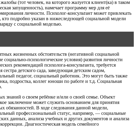
алобы (тот человек, на которого жалуется клиент(ка) в таком
ческая запущенность), намечает программу мер для её
рмирования личности. Психолог-консультант может привлекать
ц, кто подробно указан в нижеследующей социальной модели
наряду с социальной моделью.
риятных жизненных обстоятельств (негативной социальной
ые социально-психологические условия) развития личности
еских рекомендаций психолога-консультанта, требуется
 сестра детского сада, заведующая детским садом,
альный педагог, социальный работник. Это могут быть также
ка, подростка, коллег юноши по работе и т.д. Социальная
.
х знаний о своем ребёнке и/или о своей семье. Объект
ское заключение может служить основанием для принятия
х обязанностей. В ходе следования данной модели,
циальный профессиональный статус, например, — социальные
ских данных, анализа учебных и других документов и анализа
 коррекции. Диагностическая модель семейного