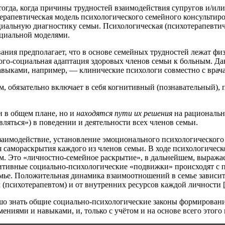
огда, когда причины трудностей взаимодействия супругов и/или 
ерапевтическая модель психологического семейного консультир
циальную диагностику семьи. Психологическая (психотерапевтич
оциальной моделями.
ния предполагает, что в основе семейных трудностей лежат физ
го-социальная адаптация здоровых членов семьи к больным. Да
выками, например, — клинические психологи совместно с врач
м, обязательно включает в себя когнитивный (познавательный)
и в общем плане, но и
находятся пути их решения
на рациональн
вляться») в поведении и деятельности всех членов семьи.
взаимодействие, установление эмоционального психологического 
ля самораскрытия каждого из членов семьи. В ходе психологичес
м. Это «личностно-семейное раскрытие», в дальнейшем, выража
зитивные социально-психологические «подвижки» происходят с 
мье. Положительная динамика взаимоотношений в семье зависит
психотерапевтом) и от внутренних ресурсов каждой личности [1,2,
ошо знать общие социально-психологические законы формирован
иями и навыками, и, только с учётом и на основе всего этого 