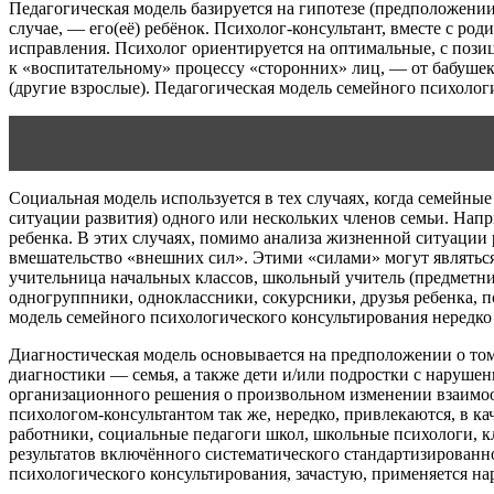
Педагогическая модель базируется на гипотезе (предположении)
случае, — его(её) ребёнок. Психолог-консультант, вместе с ро
исправления. Психолог ориентируется на оптимальные, с пози
к «воспитательному» процессу «сторонних» лиц, — от бабушек
(другие взрослые). Педагогическая модель семейного психолог
Читать статью
Домашние растения, которые привлекаю
Социальная модель используется в тех случаях, когда семейн
ситуации развития) одного или нескольких членов семьи. Напр
ребенка. В этих случаях, помимо анализа жизненной ситуации 
вмешательство «внешних сил». Этими «силами» могут являться: 
учительница начальных классов, школьный учитель (предметни
одногруппники, одноклассники, сокурсники, друзья ребенка, п
модель семейного психологического консультирования нередко
Диагностическая модель основывается на предположении о том,
диагностики — семья, а также дети и/или подростки с наруше
организационного решения о произвольном изменении взаимоот
психологом-консультантом так же, нередко, привлекаются, в
работники, социальные педагоги школ, школьные психологи, к
результатов включённого систематического стандартизированн
психологического консультирования, зачастую, применяется на