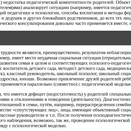
 недостатка педагогической компетентности родителей. Объект ж
дителем(ями) анализирует ситуацию (например, имеется педагоги
ций педагогики и психологии, способы воспитания и методы фо
 и дедушек и других ближайших родственников, до всех тех ли
ического консультирования довольно часто применяется вместе, 
т в дом любовь
ые трудности являются, преимущественно, результатом неблагоп
имер, имеет место неудачная социальная ситуация (отрицательн
развития семьи в целом и соответствующих психолого-педагогич
воспитатель детского сада, методист детского сада, медицинская
к), классный руководитель, школьный психолог, школьный соци
одростка, юноши. Возможно привлечение друзей родителей ребён
 применяется параллельно (совместно) с педагогической моделью
 что имеется дефицит (недостаточность) у родителей специальны
ниями и отклонениями в поведении (деятельности). Диагностиче
ношений в семье, путём, например, перераспределения семейны
 качестве «сопутствующих лиц», лица, имеющие объективный со
лассные руководители и т.п. После получения психодиагностиче
ого наблюдения, возможно, так же, проведение психологической
ряду с психологической моделью.