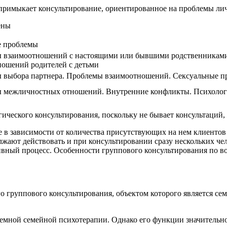
примыкает консультирование, ориентированное на проблемы ли
ены
 проблемы
 взаимоотношений с настоящими или бывшими родственниками
ношений родителей с детьми
 выбора партнера. Проблемы взаимоотношений. Сексуальные пр
 межличностных отношений. Внутренние конфликты. Психологи
ческого консультирования, поскольку не бывает консультаций, 
ие в зависимости от количества присутствующих на нем клиенто
жают действовать и при консультировании сразу нескольких чел
ивный процесс. Особенности группового консультирования по во
группового консультирования, объектом которого является семь
мной семейной психотерапии. Однако его функции значительно 