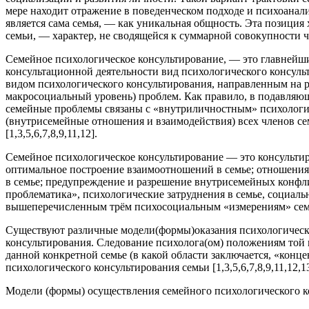
мере находит отражение в поведенческом подходе и психоанал
является сама семья, — как уникальная общность. Эта позици
семьи, — характер, не сводящейся к суммарной совокупности ч
Семейное психологическое консультирование, — это главнейш
консультационной деятельности вид психологического консуль
видом психологического консультирования, направленным на 
макросоциальный уровень) проблем. Как правило, в подавля
семейные проблемы связаны с «внутриличностным» психологич
(внутрисемейные отношения и взаимодействия) всех членов с
[1,3,5,6,7,8,9,11,12].
Семейное психологическое консультирование — это консультиро
оптимальное построение взаимоотношений в семье; отношения 
в семье; предупреждение и разрешение внутрисемейных конфлик
проблематика», психологические затруднения в семье, социал
вышеперечисленным трём психосоциальным «измерениям» семейн
Существуют различные модели(формы)оказания психологическо
консультирования. Следование психолога(ом) положениям той и
данной конкретной семье (в какой области заключается, «конц
психологического консультирования семьи [1,3,5,6,7,8,9,11,12,13
Модели (формы) осуществления семейного психологического к