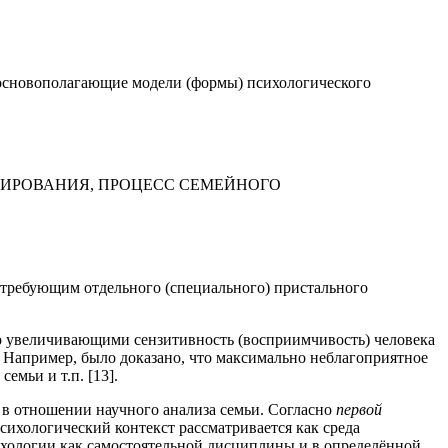
 основополагающие модели (формы) психологического
ИРОВАНИЯ, ПРОЦЕСС СЕМЕЙНОГО
 требующим отдельного (специального) пристального
ко увеличивающими сензитивность (восприимчивость) человека
 Например, было доказано, что максимально неблагоприятное
емьи и т.п. [13].
в отношении научного анализа семьи. Согласно
первой
сихологический контекст рассматривается как среда
сихологии как самостоятельной дисциплины и в определённой