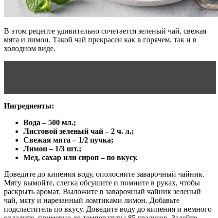
В этом рецепте удивительно сочетается зеленый чай, свежая
мята и лимон. Такой чай прекрасен как в горячем, так и в
холодном виде.
Читать статью
СОВРЕМЕННАЯ СЕМЬЯ И ЕЕ
ПРОБЛЕМЫ
Ингредиенты:
Вода – 500 мл.;
Листовой зеленый чай – 2 ч. л.;
Свежая мята – 1/2 пучка;
Лимон – 1/3 шт.;
Мед, сахар или сироп – по вкусу.
Доведите до кипения воду, ополосните заварочный чайник.
Мяту вымойте, слегка обсушите и помните в руках, чтобы
раскрыть аромат. Выложите в заварочный чайник зеленый
чай, мяту и нарезанный ломтиками лимон. Добавьте
подсластитель по вкусу. Доведите воду до кипения и немного
охладите, примерно до температуры 85 градусов. Залейте