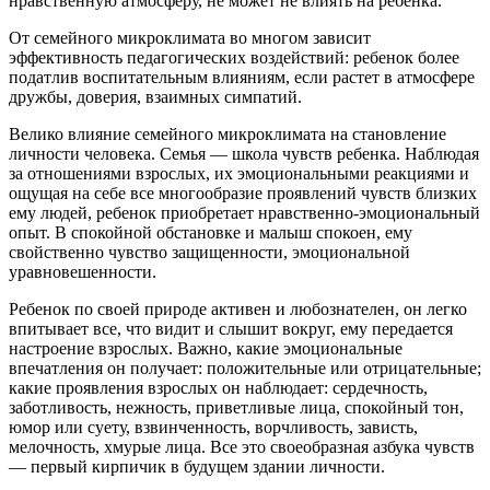
нравственную атмосферу, не может не влиять на ребенка.
От семейного микроклимата во многом зависит
эффективность педагогических воздействий: ребенок более
податлив воспитательным влияниям, если растет в атмосфере
дружбы, доверия, взаимных симпатий.
Велико влияние семейного микроклимата на становление
личности человека. Семья — школа чувств ребенка. Наблюдая
за отношениями взрослых, их эмоциональными реакциями и
ощущая на себе все многообразие проявлений чувств близких
ему людей, ребенок приобретает нравственно-эмоциональный
опыт. В спокойной обстановке и малыш спокоен, ему
свойственно чувство защищенности, эмоциональной
уравновешенности.
Ребенок по своей природе активен и любознателен, он легко
впитывает все, что видит и слышит вокруг, ему передается
настроение взрослых. Важно, какие эмоциональные
впечатления он получает: положительные или отрицательные;
какие проявления взрослых он наблюдает: сердечность,
заботливость, нежность, приветливые лица, спокойный тон,
юмор или суету, взвинченность, ворчливость, зависть,
мелочность, хмурые лица. Все это своеобразная азбука чувств
— первый кирпичик в будущем здании личности.