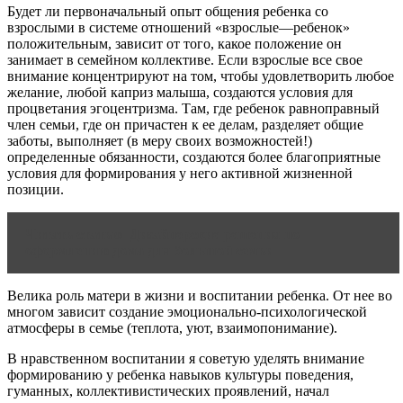
Будет ли первоначальный опыт общения ребенка со
взрослыми в системе отношений «взрослые—ребенок»
положительным, зависит от того, какое положение он
занимает в семейном коллективе. Если взрослые все свое
внимание концентрируют на том, чтобы удовлетворить любое
желание, любой каприз малыша, создаются условия для
процветания эгоцентризма. Там, где ребенок равноправный
член семьи, где он причастен к ее делам, разделяет общие
заботы, выполняет (в меру своих возможностей!)
определенные обязанности, создаются более благоприятные
условия для формирования у него активной жизненной
позиции.
Читать статью
Дизайнерские решения по
оформлению дома для большой семьи
Велика роль матери в жизни и воспитании ребенка. От нее во
многом зависит создание эмоционально-психологической
атмосферы в семье (теплота, уют, взаимопонимание).
В нравственном воспитании я советую уделять внимание
формированию у ребенка навыков культуры поведения,
гуманных, коллективистических проявлений, начал