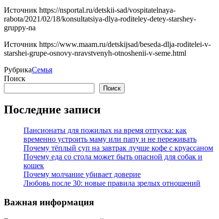
Источник
https://nsportal.ru/detskii-sad/vospitatelnaya-
rabota/2021/02/18/konsultatsiya-dlya-roditeley-detey-starshey-
gruppy-na
Источник
https://www.maam.ru/detskijsad/beseda-dlja-roditelei-v-
starshei-grupe-osnovy-nravstvenyh-otnoshenii-v-seme.html
Рубрика
Семья
Поиск
Поиск
Последние записи
Пансионаты для пожилых на время отпуска: как
временно устроить маму или папу и не переживать
Почему тёплый суп на завтрак лучше кофе с круассаном
Почему еда со стола может быть опасной для собак и
кошек
Почему молчание убивает доверие
Любовь после 30: новые правила зрелых отношений
Важная информация