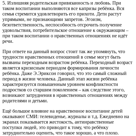
5. Излишняя родительская привязанность и любовь. При
таком воспитании выполняются все капризы ребёнка. Вся
семья стремится удовлетворить его прихоти. Дети растут
упрямыми, не признающими запретов. Эгоизм,
безответственность, неспособность отсрочить получение
удовольствия, потребительское отношение к окружающим –
при таком воспитании о нравственных отношениях не идёт
речи.
При ответе на данный вопрос стоит так же упомянуть, что
трудности нравственных отношений в семье могут быть
вызваны переходным возрастом ребёнка. Переходный возраст
является кризисным периодом формирования личности
ребёнка. Даже Э.Эриксон говорил, что это самый сложный
период в жизни человека. Данный этап жизни ребёнка
характеризуется повышенным уровнем конфликтности
подростков со старшим поколением – как следствие этого,
возникают затруднения в нравственных отношениях между
родителями и детьми.
Ещё большое влияние на нравственное воспитание детей
оказывают СМИ: телевиденье, журналы и т.д. Ежедневно на
экранах показывается жестокость, антинравственные
поступки людей, это приводит к тому, что ребёнку
затруднительно оценить, что такое хорошо, а что плохо.