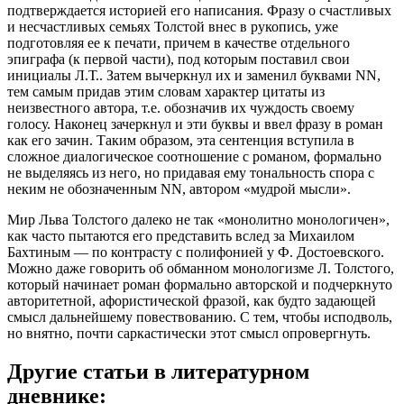
подтверждается историей его написания. Фразу о счастливых
и несчастливых семьях Толстой внес в рукопись, уже
подготовляя ее к печати, причем в качестве отдельного
эпиграфа (к первой части), под которым поставил свои
инициалы Л.Т.. Затем вычеркнул их и заменил буквами NN,
тем самым придав этим словам характер цитаты из
неизвестного автора, т.е. обозначив их чуждость своему
голосу. Наконец зачеркнул и эти буквы и ввел фразу в роман
как его зачин. Таким образом, эта сентенция вступила в
сложное диалогическое соотношение с романом, формально
не выделяясь из него, но придавая ему тональность спора с
неким не обозначенным NN, автором «мудрой мысли».
Мир Льва Толстого далеко не так «монолитно монологичен»,
как часто пытаются его представить вслед за Михаилом
Бахтиным — по контрасту с полифонией у Ф. Достоевского.
Можно даже говорить об обманном монологизме Л. Толстого,
который начинает роман формально авторской и подчеркнуто
авторитетной, афористической фразой, как будто задающей
смысл дальнейшему повествованию. С тем, чтобы исподволь,
но внятно, почти саркастически этот смысл опровергнуть.
Другие статьи в литературном
дневнике: