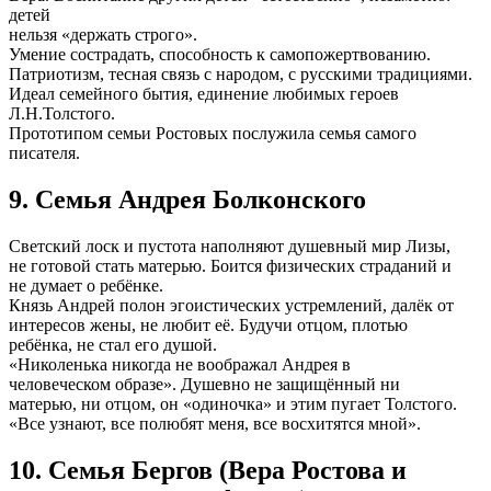
детей
нельзя «держать строго».
Умение сострадать, способность к самопожертвованию.
Патриотизм, тесная связь с народом, с русскими традициями.
Идеал семейного бытия, единение любимых героев
Л.Н.Толстого.
Прототипом семьи Ростовых послужила семья самого
писателя.
9. Семья Андрея Болконского
Светский лоск и пустота наполняют душевный мир Лизы,
не готовой стать матерью. Боится физических страданий и
не думает о ребёнке.
Князь Андрей полон эгоистических устремлений, далёк от
интересов жены, не любит её. Будучи отцом, плотью
ребёнка, не стал его душой.
«Николенька никогда не воображал Андрея в
человеческом образе». Душевно не защищённый ни
матерью, ни отцом, он «одиночка» и этим пугает Толстого.
«Все узнают, все полюбят меня, все восхитятся мной».
10. Семья Бергов (Вера Ростова и