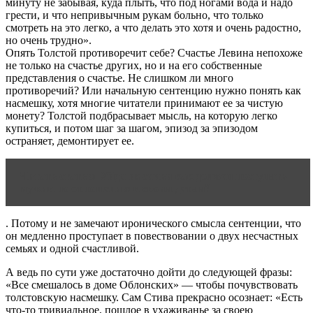
минуту не забывая, куда плыть, что под ногами вода и надо
грести, и что непривычным рукам больно, что только
смотреть на это легко, а что делать это хотя и очень радостно,
но очень трудно».
Опять Толстой противоречит себе? Счастье Левина непохоже
не только на счастье других, но и на его собственные
представления о счастье. Не слишком ли много
противоречий? Или начальную сентенцию нужно понять как
насмешку, хотя многие читатели принимают ее за чистую
монету? Толстой подбрасывает мысль, на которую легко
купиться, и потом шаг за шагом, эпизод за эпизодом
остраняет, демонтирует ее.
Читать статью
Уйдя из семьи как должен поступать
мужик по отношению к своим детям?
. Потому и не замечают иронического смысла сентенции, что
он медленно проступает в повествовании о двух несчастных
семьях и одной счастливой.
А ведь по сути уже достаточно дойти до следующей фразы:
«Все смешалось в доме Облонских» — чтобы почувствовать
толстовскую насмешку. Сам Стива прекрасно осознает: «Есть
что-то тривиальное, пошлое в ухаживанье за своею