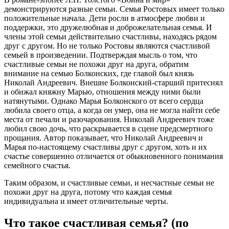
демонстрируются разные семьи. Семья Ростовых имеет только
положительные начала. Дети росли в атмосфере любви и
поддержки, это дружелюбная и доброжелательная семья. И
члены этой семьи действительно счастливы, находясь рядом
друг с другом. Но не только Ростовы являются счастливой
семьей в произведении. Подтверждая мысль о том, что
счастливые семьи не похожи друг на друга, обратим
внимание на семью Болконских, где главой был князь
Николай Андреевич. Внешне Болконский-старший притеснял
и обижал княжну Марью, отношения между ними были
натянутыми. Однако Марья Болконского от всего сердца
любила своего отца, а когда он умер, она не могла найти себе
места от печали и разочарования. Николай Андреевич тоже
любил свою дочь, что раскрывается в сцене предсмертного
прощания. Автор показывает, что Николай Андреевич и
Марья по-настоящему счастливы друг с другом, хоть и их
счастье совершенно отличается от обыкновенного понимания
семейного счастья.
Таким образом, и счастливые семьи, и несчастные семьи не
похожи друг на друга, потому что каждая семья
индивидуальна и имеет отличительные черты.
Что такое счастливая семья? (по