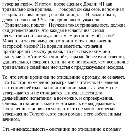
гувернанткой». И потом, после сцены с Долли: «И как
тривиально она кричала, — говорил он сам себе, вспоминая
ее крик и слова: подлец и любовница. — И, может быть,
девушки слыхали! Ужасно тривиально, ужасно».
«Тривиально, пошло». Неужели такая тривиальность должна
свидетельствовать, что каждая несчастливая семья
несчастлива по-своему, а не самым рутинным образом?
Можно ли такую «мудрость» принимать за выражение
авторской мысли? Не пора ли заметить, что зачин
противоречит смыслу романа, что счастье, каким оно
выступает в «Анне Карениной», гораздо более единственно,
удивительно, невероятно, ни на что не похоже, чем все вполне
тривиальные семейные несчастья с предсказуемым исходом.
То, что зачин ироничен по отношению к роману, не означает,
что Толстой намеренно разыгрывает читателя. Начальная
сентенция нейтральна по интонации: мысль заведомо не
утверждается и не отрицается, а предлагается для
дальнейшего испытания, а возможно, и опровержения.
Однако испытания сюжетом эта мысль не выдерживает.
Постепенно становится ясно, что это не монологическое
утверждение Толстого, это спор романа с его собственным
зачином.
Эта «вненаходимость» сентенции по отношению к роману