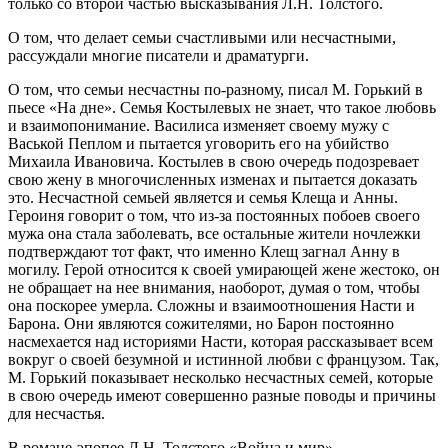
только со второй частью высказывания Л.Н. Толстого.
О том, что делает семьи счастливыми или несчастными,
рассуждали многие писатели и драматурги.
О том, что семьи несчастны по-разному, писал М. Горький в
пьесе «На дне». Семья Костылевых не знает, что такое любовь
и взаимопонимание. Василиса изменяет своему мужу с
Васькой Пеплом и пытается уговорить его на убийство
Михаила Ивановича. Костылев в свою очередь подозревает
свою жену в многочисленных изменах и пытается доказать
это. Несчастной семьей является и семья Клеща и Анны.
Героиня говорит о том, что из-за постоянных побоев своего
мужа она стала заболевать, все остальные жители ночлежки
подтверждают тот факт, что именно Клещ загнал Анну в
могилу. Герой относится к своей умирающей жене жестоко, он
не обращает на нее внимания, наоборот, думая о том, чтобы
она поскорее умерла. Сложны и взаимоотношения Насти и
Барона. Они являются сожителями, но Барон постоянно
насмехается над историями Насти, которая рассказывает всем
вокруг о своей безумной и истинной любви с французом. Так,
М. Горький показывает несколько несчастных семей, которые
в свою очередь имеют совершенно разные поводы и причины
для несчастья.
В романе-эпопее Л.Н. Толстого «Война и мир»