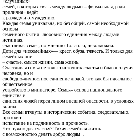
«случайных»
семей, в которых связь между людьми – формальная, ради
приличия– ведёт
к разладу и отчуждению.
Каждая семья уникальна, но без общей, самой необходимой
основы
семейного бытия– любовного единения между людьми –
истинная,
счастливая семья, по мнению Толстого, невозможна.
Дети для «несемейных»— крест, обуза, тяжесть. И только для
семейных они
– счастье, смысл жизни, сама жизнь.
Счастливая семья не только источник счастья и благополучия
человека, но и
свободно-личностное единение людей, это как бы идеальное
общественное
устройство в миниатюре. Семья– основа национального
единства и
единения людей перед лицом внешней опасности, в условиях
войны.
Все семьи втянуты в исторические события, следовательно,
проходят
испытание на подлинность и прочность.
Что нужно для счастья? Тихая семейная жизнь…
с возможностью делать добро людям».