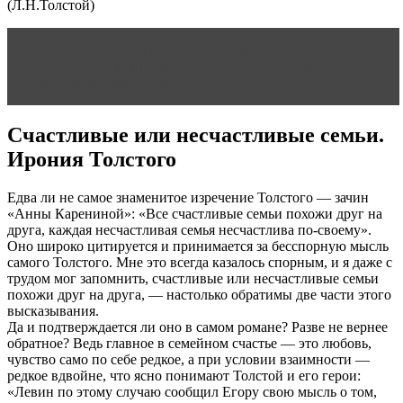
(Л.Н.Толстой)
Читать статью
Влияние уровня образования
родителей на индивидуально-психологическое
развитие дошкольника
Счастливые или несчастливые семьи.
Ирония Толстого
Едва ли не самое знаменитое изречение Толстого — зачин
«Анны Карениной»: «Все счастливые семьи похожи друг на
друга, каждая несчастливая семья несчастлива по-своему».
Оно широко цитируется и принимается за бесспорную мысль
самого Толстого. Мне это всегда казалось спорным, и я даже с
трудом мог запомнить, счастливые или несчастливые семьи
похожи друг на друга, — настолько обратимы две части этого
высказывания.
Да и подтверждается ли оно в самом романе? Разве не вернее
обратное? Ведь главное в семейном счастье — это любовь,
чувство само по себе редкое, а при условии взаимности —
редкое вдвойне, что ясно понимают Толстой и его герои:
«Левин по этому случаю сообщил Егору свою мысль о том,