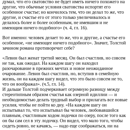
думал, что его сватовство не будет иметь ничего похожего на
другие, что обычные условия сватовства испортят его
особенное счастье; но кончилось тем, что он делал то же, что
другие, и счастье его от этого только увеличивалось и
делалось более и более особенным, не имевшим и не
имеющим ничего подобного» (ч. 4, гл. 16).
Вот именно: человек делает то же, что и другие, а счастье его
особенное, «не имеющее ничего подобного». Значит, Толстой
зачином романа противоречит себе?
«Левин был женат третий месяц. Он был счастлив, но совсем
не так, как ожидал. На каждом шагу он находил
разочарование в прежних мечтах и новое неожиданное
очарование. Левин был счастлив, но, вступив в семейную
жизнь, он на каждом шагу видел, что это было совсем не то,
что он воображал». (ч.5, гл. 14).
И дальше Толстой подчеркивает огромную разницу между
стереотипным образом счастья как озерной идиллии — и
необходимостью делать трудный выбор и прилагать все новые
усилия, чтобы не пойти ко дну. «На каждом шагу он
испытывал то, что испытывал бы человек, любовавшийся
плавным, счастливым ходом лодочки по озеру, после того как
он бы сам сел в эту лодочку. Он видел, что мало того, чтобы
сидеть ровно, не качаясь, — надо еще соображаться, ни на