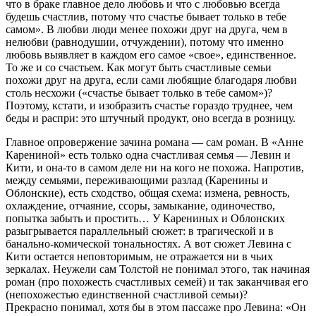
что в бpаке главное дело любовь и что с любовью всегда
будешь счастлив, потому что счастье бывает только в тебе
самом». В любви люди менее похожи друг на друга, чем в
нелюбви (равнодушии, отчуждении), потому что именно
любовь выявляет в каждом его самое «свое», единственное.
То же и со счастьем. Как могут быть счастливые семьи
похожи друг на друга, если сами любящие благодаря любви
столь несхожи («счастье бывает только в тебе самом»)?
Поэтому, кстати, и изобразить счастье гораздо труднее, чем
беды и распри: это штучный продукт, оно всегда в розницу.
Главное опровержение зачина романа — сам роман. В «Анне
Карениной» есть только одна счастливая семья — Левин и
Кити, и она-то в самом деле ни на кого не похожа. Напротив,
между семьями, переживающими разлад (Каренины и
Облонские), есть сходство, общая схема: измена, ревность,
охлаждение, отчаяние, ссоры, замыкание, одиночество,
попытка забыть и простить… У Карениных и Облонских
разыгрывается параллельный сюжет: в трагической и в
банально-комической тональностях. А вот сюжет Левина с
Кити остается неповторимым, не отражается ни в чьих
зеркалах. Неужели сам Толстой не понимал этого, так начиная
роман (про похожесть счастливых семей) и так заканчивая его
(непохожестью единственной счастливой семьи)?
Прекрасно понимал, хотя бы в этом пассаже про Левина: «Он