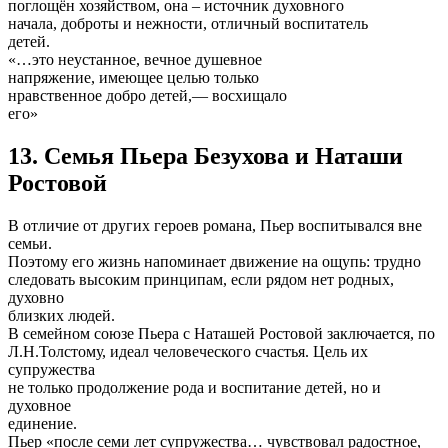
поглощён хозяйством, она – источник духовного
начала, доброты и нежности, отличный воспитатель
детей.
«…это неустанное, вечное душевное
напряжение, имеющее целью только
нравственное добро детей,— восхищало
его»
13. Семья Пьера Безухова и Наташи
Ростовой
В отличие от других героев романа, Пьер воспитывался вне
семьи.
Поэтому его жизнь напоминает движение на ощупь: трудно
следовать высоким принципам, если рядом нет родных,
духовно
близких людей.
В семейном союзе Пьера с Наташей Ростовой заключается, по
Л.Н.Толстому, идеал человеческого счастья. Цель их
супружества
не только продолжение рода и воспитание детей, но и
духовное
единение.
Пьер «после семи лет супружества… чувствовал радостное,