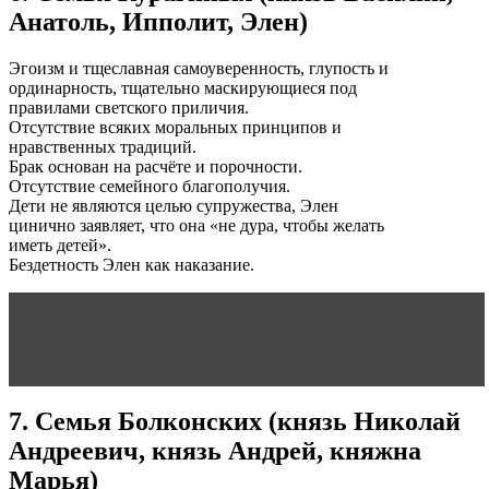
Анатоль, Ипполит, Элен)
Эгоизм и тщеславная самоуверенность, глупость и
ординарность, тщательно маскирующиеся под
правилами светского приличия.
Отсутствие всяких моральных принципов и
нравственных традиций.
Брак основан на расчёте и порочности.
Отсутствие семейного благополучия.
Дети не являются целью супружества, Элен
цинично заявляет, что она «не дура, чтобы желать
иметь детей».
Бездетность Элен как наказание.
Читать статью
Почему после рождения детей
страдают отношения супругов? Психолог Екатерина
Бурмистрова
7. Семья Болконских (князь Николай
Андреевич, князь Андрей, княжна
Марья)