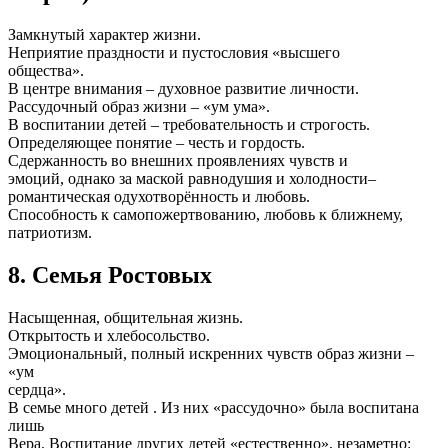
Замкнутый характер жизни.
Неприятие праздности и пустословия «высшего
общества».
В центре внимания – духовное развитие личности.
Рассудочный образ жизни – «ум ума».
В воспитании детей – требовательность и строгость.
Определяющее понятие – честь и гордость.
Сдержанность во внешних проявлениях чувств и
эмоций, однако за маской равнодушия и холодности–
романтическая одухотворённость и любовь.
Способность к самопожертвованию, любовь к ближнему,
патриотизм.
8. Семья Ростовых
Насыщенная, общительная жизнь.
Открытость и хлебосольство.
Эмоциональный, полный искренних чувств образ жизни –
«ум
сердца».
В семье много детей . Из них «рассудочно» была воспитана
лишь
Вера. Воспитание других детей «естественно», незаметно: