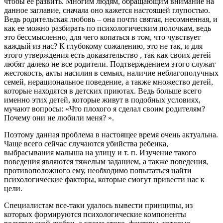
чтобы ее развить. Многим людям, обращающим внимание на
данное заглавие, сначала оно кажется настоящей глупостью.
Ведь родительская любовь – она почти святая, несомненная, и
как ее можно разбирать по психологическим полочкам, ведь
это бессмысленно, для чего копаться в том, что чувствует
каждый из нас? К глубокому сожалению, это не так, и для
этого утверждения есть доказательство , так как своих детей
любят далеко не все родители. Подтверждением этого служат
жестокость, акты насилия в семьях, наличие неблагополучных
семей, нерациональное поведение, а также множество детей,
которые находятся в детских приютах. Ведь больше всего
именно этих детей, которые живут в подобных условиях,
мучают вопросы: «Что плохого я сделал своим родителям?
Почему они не любили меня? ».
Поэтому данная проблема в настоящее время очень актуальна.
Чаще всего сейчас случаются убийства ребенка,
выбрасывания малыша на улицу и т. п. Изучение такого
поведения являются тяжелым заданием, а также поведения,
противоположного ему, необходимо попытаться найти
психологические факторы, которые смогут привести нас к
цели.
Специалистам все-таки удалось вывести принципы, из
которых формируются психологические компоненты