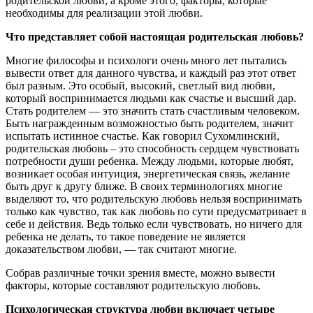
родительской любви, а кроме этого, факторы, которые
необходимы для реализации этой любви.
Что представляет собой настоящая родительская любовь?
Многие философы и психологи очень много лет пытались
вывести ответ для данного чувства, и каждый раз этот ответ
был разным. Это особый, высокий, светлый вид любви,
который воспринимается людьми как счастье и высший дар.
Стать родителем — это значить стать счастливым человеком.
Быть награжденным возможностью быть родителем, значит
испытать истинное счастье. Как говорил Сухомлинский,
родительская любовь – это способность сердцем чувствовать
потребности души ребенка. Между людьми, которые любят,
возникает особая интуиция, энергетическая связь, желание
быть друг к другу ближе. В своих терминологиях многие
выделяют то, что родительскую любовь нельзя воспринимать
только как чувство, так как любовь по сути предусматривает в
себе и действия. Ведь только если чувствовать, но ничего для
ребенка не делать, то такое поведение не является
доказательством любви, — так считают многие.
Собрав различные точки зрения вместе, можно вывести
факторы, которые составляют родительскую любовь.
Психологическая структура любви включает четыре