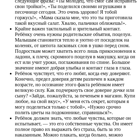
следующие фразы: «Ты молодец, что смог сам исправить
свои тройки!», «Ты поделился своими игрушками в
песочнице сегодня. Это очень здорово! Я тобой
горжусь!», «Мама сказала мне, что это ты приготовила
такой вкусный салат. Хвалю, пальчики оближешь!».
Крайне важен тактильный и зрительный контакт.
Ребёнку очень нужны родительские объятия, поцелуи.
Малышам становится тепло и уютно от посиделок на
коленях, от шепота ласковых слов в ушко перед сном.
Подросткам может хватить всего лишь прикосновения к
ладони, к плечу, скромного поцелуя в макушку, когда он
ест или учит уроки, поглаживания по спине. Большое
значение имеют добрая улыбка и контакт глаза в глаза.
Ребёнок чувствует, что его любят, когда ему доверяют.
Конечно, предел доверия детям различен в каждом
возрасте, но осознание этого факта ребёнком имеет
великую силу. Как подчеркнуть свое доверие дочке или
сыну? «Зайди, пожалуйста, за печеньем в магазин. Купи
любое, на свой вкус», «У меня есть секрет, которым я
могу поделиться только с тобой», «Нужно срочно
полить цветы на подоконнике, справишься?».
Ребёнок должен знать, что любые чувства, которые он
испытывает, — это его собственные чувства. Он имеет
полное право их выражать без страха, быть за это
наказанным. Можно плакать, когда больно, можно