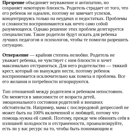
Презрение
объединяет неуважение и антипатию, но
сохраняет некоторую близость. Родитель страдает от того, что
его ребенок не идеален, поэтому не замечает успехов,
концентрируясь только на неудачах и недостатках. Проблемы
и сложности воспринимаются как нечто само собой
разумеющееся. Однако решение этих проблем делегируется
специалистам. Такие родители будут искать для ребенка
лучших педагогов и психологов, чтобы те помогли разрешить
ситуацию.
Отвержение
— крайняя степень нелюбви. Родитель не
уважает ребенка, не чувствует с ним близости и хочет
максимально отстраниться. Для него родительство — тяжкий
крест, который он вынужден нести, поэтому ребенок
воспринимается исключительно как помеха и проблема. Все
его желания и потребности игнорируются.
Тип отношений между родителем и ребенком непостоянен.
Он меняется в зависимости от возраста детей,
эмоционального состояния родителей и внешних
обстоятельств. Например, мама с послеродовой депрессией не
может быть на 100% включенной и любящей, потому что
помощь нужна ей самой. Поэтому, прежде чем обвинять себя в
излишней холодности и отстраненности, проанализируйте,
есть ли у вас ресурс на то, чтобы быть понимающим и