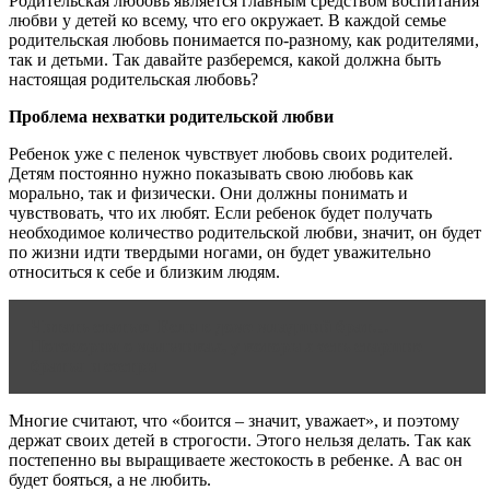
Родительская любовь является главным средством воспитания
любви у детей ко всему, что его окружает. В каждой семье
родительская любовь понимается по-разному, как родителями,
так и детьми. Так давайте разберемся, какой должна быть
настоящая родительская любовь?
Проблема нехватки родительской любви
Ребенок уже с пеленок чувствует любовь своих родителей.
Детям постоянно нужно показывать свою любовь как
морально, так и физически. Они должны понимать и
чувствовать, что их любят. Если ребенок будет получать
необходимое количество родительской любви, значит, он будет
по жизни идти твердыми ногами, он будет уважительно
относиться к себе и близким людям.
Читать статью
Если в доме младший брат…
Поговорим о мальчиках, у которых есть старшие
братья и сестры
Многие считают, что «боится – значит, уважает», и поэтому
держат своих детей в строгости. Этого нельзя делать. Так как
постепенно вы выращиваете жестокость в ребенке. А вас он
будет бояться, а не любить.