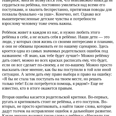
Наверное, многие возмутятся тем, что невозможно никогда не
сердиться на ребёнка, постоянно умиляться над всеми его
поступками, и хвалить беспрестанно, притягивая поводы для
похвалы буквально «за уши». Конечно, нет. Однако все
вышеперечисленные детские чувства и потребности
взрослому человеку тоже очень важны.
Ребёнок живет в каждом из нас, и нужно любить этого
ребёнка в себе, а не искать себя в ребёнке. Наши дети — это
люди, у которых своя жизнь со своими интересами и планами,
и они не обязаны проживать ее по нашему сценарию. Здесь
кроется одна из самых значимых родительских ошибок под
названием: «Я знаю, как тебе будет лучше!» Можно ребёнку
дать совет, можно во всех красках расписать ему, что будет,
если он все сделает по-своему, а не по-вашему. Можно просто
высказать свое мнение, как бы вы поступили в той или иной
ситуации. А затем дать ему право выбора и право на ошибку:
«Я бы не стала так поступать на твоем месте, но решать
только тебе! Если потребуется помощь, я рядом!» Еще не
известно, кто в итоге окажется правым.
Вторая ошибка касается родительской критики. Во-первых,
ругать и критиковать стоит не ребёнка, а его поступок. Во-
вторых, не просто критиковать, а найти такие слова, которые
дадут толчок на исправление ошибок и дальнейшее развитие.
Какие эмоции вызовут такие слова у ребёнка: «Неужели так