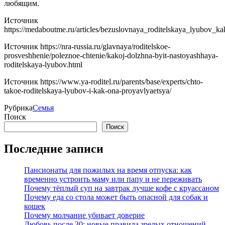
любящим.
Источник
https://medaboutme.ru/articles/bezuslovnaya_roditelskaya_lyubov_k
Источник
https://nra-russia.ru/glavnaya/roditelskoe-
prosveshhenie/poleznoe-chtenie/kakoj-dolzhna-byit-nastoyashhaya-
roditelskaya-lyubov.html
Источник
https://www.ya-roditel.ru/parents/base/experts/chto-
takoe-roditelskaya-lyubov-i-kak-ona-proyavlyaetsya/
Рубрика
Семья
Поиск
Поиск
Последние записи
Пансионаты для пожилых на время отпуска: как
временно устроить маму или папу и не переживать
Почему тёплый суп на завтрак лучше кофе с круассаном
Почему еда со стола может быть опасной для собак и
кошек
Почему молчание убивает доверие
Любовь после 30: новые правила зрелых отношений